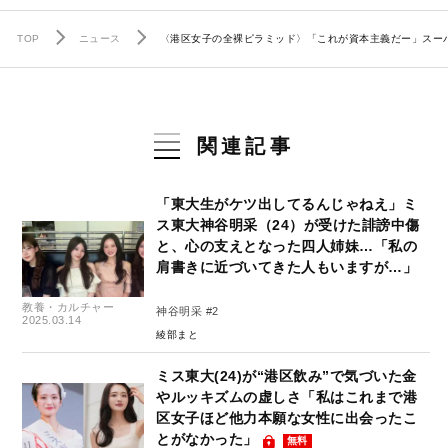
TOP
ニュース
〈港区女子の全裸ピラミッド〉「これが資本主義だー」スーパ
関連記事
「東大生がケツ出してるんじゃねえ」ミ
ス東大神谷明采（24）が受けた誹謗中傷
と、心の支えとなった四人姉妹…「私の
肩書きに近づいてきた人もいますが…」
教養・カルチャー
神谷明采 #2
2025.03.14
綾部まと
ミス東大(24)が“港区飲み”で気づいた金
やルッキズムの虚しさ「私はこれまで港
区女子ほど他力本願な女性に出会ったこ
とがなかった」
無料