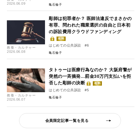
2026.06.09
亀石倫子
彫師は犯罪者か？ 医師法違反でまさかの
有罪、問われた職業選択の自由と日本初
の訴訟費用クラウドファンディング
有料
はじめての公共訴訟 #6
教養・カルチャー
2026.06.08
亀石倫子
タトゥーは医療行為なのか？ 大阪府警が
突然の一斉摘発…罰金30万円支払いを拒
否した彫師の決断
有料
はじめての公共訴訟 #5
教養・カルチャー
亀石倫子
2026.06.07
会員限定記事一覧を見る