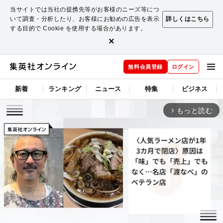
当サイトでは当社の提携先等がお客様のニーズ等につ
いて調査・分析したり、お客様にお勧めの広告を表示
詳しくはこちら
する目的で Cookie を使用する場合があります。
×
無料会員登録
ログイン
新着
ランキング
ニュース
特集
ビジネス
もっと読む
arrow_forward_ios