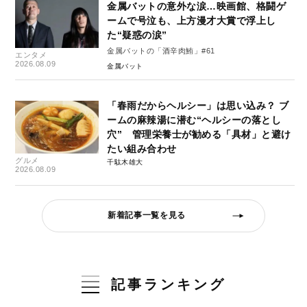
金属バットの意外な涙…映画館、格闘ゲ
ームで号泣も、上方漫才大賞で浮上し
た“疑惑の涙”
金属バットの「酒辛肉鮪」#61
エンタメ
2026.08.09
金属バット
「春雨だからヘルシー」は思い込み？ ブ
ームの麻辣湯に潜む“ヘルシーの落とし
穴” 管理栄養士が勧める「具材」と避け
たい組み合わせ
グルメ
千駄木雄大
2026.08.09
新着記事一覧を見る
記事ランキング