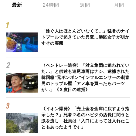
最新
24時間
週間
月間
「泳ぐ人はほとんどいなくて…」猛暑のナイ
トプールで起きていた異変…港区女子が明か
すその実態
〈ベントレー追突〉「対立集団に追われてい
た…」と供述も追尾車両はナシ、逮捕された
韓国籍“元ボンボン”インフルエンサーの刺青
男のトラブル歴「アメ車を買ったらパーツ
が…」《３度目の逮捕》
《イオン爆発》「売上金を金庫に戻すよう指
示した？」死者２名のハビタの店長に問うと
涙を流し…社員は「入口によっては入れたこ
ともあったようです」