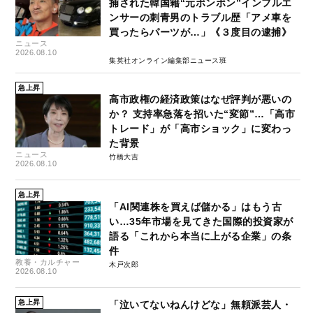
捕された韓国籍“元ボンボン”インフルエ
ンサーの刺青男のトラブル歴「アメ車を
買ったらパーツが…」《３度目の逮捕》
ニュース
2026.08.10
集英社オンライン編集部ニュース班
急上昇
高市政権の経済政策はなぜ評判が悪いの
か？ 支持率急落を招いた“変節”…「高市
トレード」が「高市ショック」に変わっ
た背景
ニュース
竹橋大吉
2026.08.10
急上昇
「AI関連株を買えば儲かる」はもう古
い…35年市場を見てきた国際的投資家が
語る「これから本当に上がる企業」の条
件
教養・カルチャー
木戸次郎
2026.08.10
急上昇
「泣いてないねんけどな」無頼派芸人・