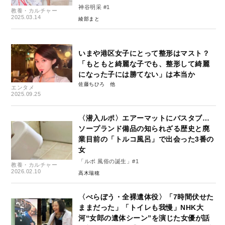
神谷明采 #1
教養・カルチャー
2025.03.14
綾部まと
いまや港区女子にとって整形はマスト？
「もともと綺麗な子でも、整形して綺麗
になった子には勝てない」は本当か
佐藤ちひろ
エンタメ
2025.09.25
〈潜入ルポ〉エアーマットにバスタブ…
ソープランド備品の知られざる歴史と廃
業目前の「トルコ風呂」で出会った3番の
女
「ルポ 風俗の誕生」#1
教養・カルチャー
2026.02.10
高木瑞穂
〈べらぼう・全裸遺体役〉「7時間伏せた
ままだった」「トイレも我慢」NHK大
河“女郎の遺体シーン”を演じた女優が話