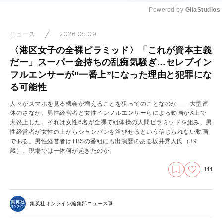
Powered by 
GliaStudios
Mute
2026.05.09
ニュース
〈港区女子の全裸ピラミッド〉「これが資本主義
だー」スーパー金持ちの乱痴気騒ぎ…セレブイン
フルエンサーが“一番上”になった理由と犯罪にな
る可能性
人々がスマホを見る機会が増えることを狙ってのことなのか――大型連
休のさなか、男性経営者と女性インフルエンサーらによる動画がX上で
大炎上した。それは女性6名が全裸で組体操の人間ピラミッドを組み、男
性経営者が女性の上からシャンパンを浴びせるという信じられない動画
である。男性経営者はTBSの番組にも出演歴のある坂井秀人氏（39
歳）。現場では一体何が起きたのか。
144
集英社オンライン編集部ニュース班