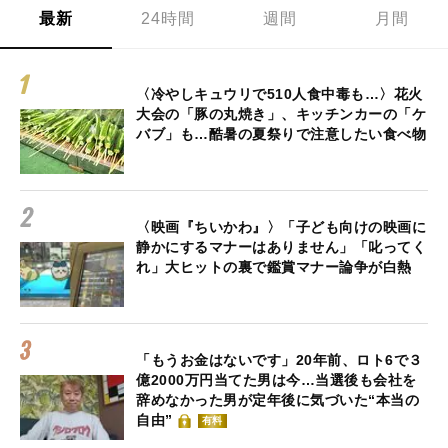
最新
24時間
週間
月間
〈冷やしキュウリで510人食中毒も…〉花火
大会の「豚の丸焼き」、キッチンカーの「ケ
バブ」も…酷暑の夏祭りで注意したい食べ物
〈映画『ちいかわ』〉「子ども向けの映画に
静かにするマナーはありません」「叱ってく
れ」大ヒットの裏で鑑賞マナー論争が白熱
「もうお金はないです」20年前、ロト6で３
億2000万円当てた男は今…当選後も会社を
辞めなかった男が定年後に気づいた“本当の
自由”
有料