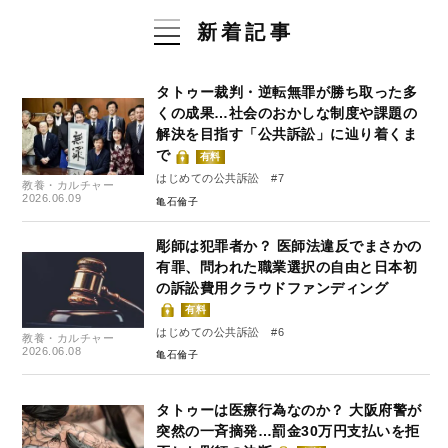
新着記事
タトゥー裁判・逆転無罪が勝ち取った多
くの成果…社会のおかしな制度や課題の
解決を目指す「公共訴訟」に辿り着くま
で
有料
はじめての公共訴訟 #7
教養・カルチャー
2026.06.09
亀石倫子
彫師は犯罪者か？ 医師法違反でまさかの
有罪、問われた職業選択の自由と日本初
の訴訟費用クラウドファンディング
有料
はじめての公共訴訟 #6
教養・カルチャー
2026.06.08
亀石倫子
タトゥーは医療行為なのか？ 大阪府警が
突然の一斉摘発…罰金30万円支払いを拒