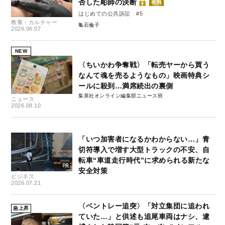
否した彫師の決断
有料
はじめての公共訴訟 #5
教養・カルチャー
亀石倫子
2026.06.07
NEW
〈ちいかわ争奪戦〉「転売ヤーから買う
なんて魂を売るようなもの」映画特典シ
ールに殺到…満席続出の裏側
集英社オンライン編集部ニュース班
ニュース
2026.08.10
「いつ加害者になるかわからない…」青
切符導入で増す大型トラックの不安、自
転車“車道走行時代”に求められる新たな
安全対策
ビジネス
2026.07.21
〈ベントレー追突〉「対立集団に追われ
急上昇
ていた…」と供述も追尾車両はナシ、逮