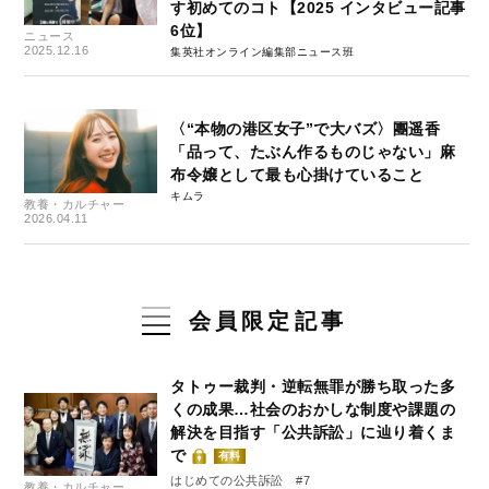
す初めてのコト【2025 インタビュー記事
6位】
ニュース
2025.12.16
集英社オンライン編集部ニュース班
〈“本物の港区女子”で大バズ〉團遥香
「品って、たぶん作るものじゃない」麻
布令嬢として最も心掛けていること
キムラ
教養・カルチャー
2026.04.11
会員限定記事
タトゥー裁判・逆転無罪が勝ち取った多
くの成果…社会のおかしな制度や課題の
解決を目指す「公共訴訟」に辿り着くま
で
有料
はじめての公共訴訟 #7
教養・カルチャー