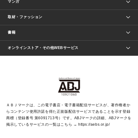
マンガ
取材・ファッション
少年マンガ
週刊少年ジャンプ
書籍
ファッション・美容
青年マンガ
ジャンプSQ.
Seventeen
週刊ヤングジャンプ
オンラインストア・その他WEBサービス
文芸・文庫・総合
芸能・情報・スポーツ
少女マンガ
Vジャンプ
non-no Web
ヤングジャンプ定期購読デジタル
すばる
Myojo
オンラインストア
りぼん
学芸・ノンフィクション・新書
最強ジャンプ
女性マンガ
@BAILA
ヤンジャン＋
小説すばる
週プレNEWS
マーガレット
集英社OTOコンテンツ
集英社 学芸編集部
少年ジャンプ＋
その他WEBサービス
クッキー
ライトノベル・ノベライズ
MAQUIA ONLINE
となりのヤングジャンプ
集英社 文芸ステーション
週プレ グラジャパ！
別冊マーガレット
SHUEISHA MANGA-ART HERITAGE
集英社 ビジネス書
ゼブラック
ココハナ
SHUEISHA ADNAVI
SPUR.JP
集英社Webマガジン Cobalt
グランドジャンプ
web 集英社文庫
キッズ
web Sportiva
マンガMee
ジャンプキャラクターズストア
集英社新書
ジャンプルーキー！
月刊オフィスユー
ＡＢＪマークは、この電子書店・電子書籍配信サービスが、著作権者か
EDITOR'S LAB
LEE
集英社オレンジ文庫
ウルトラジャンプ
青春と読書
パラスポ＋！
らコンテンツ使用許諾を得た正規版配信サービスであることを示す登録
集英社みらい文庫
リマコミ＋
HAPPY PLUS STORE
集英社新書プラス
ジャンプTOON
商標（登録番号 第6091713号）です。ABJマークの詳細、ABJマークを
Marisol
シフォン文庫
アジア人物史
S-KIDS.LAND
マンガMeets
掲示しているサービスの一覧はこちら →
https://aebs.or.jp/
shueisha vox
よみタイ
S-MANGA
Web éclat
ダッシュエックス文庫
LEEマルシェ