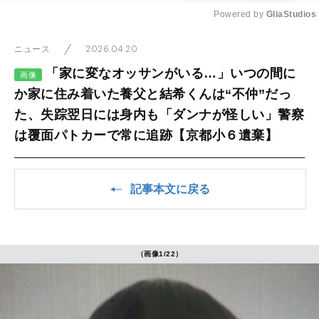
Powered by 
GliaStudios
Mute
2026.04.20
ニュース
「家に変なオッサンがいる…」いつの間に
画像
か家に住み着いた養父と結希くんは“不仲”だっ
た、失踪翌日には身内も「ダンナが怪しい」警察
は覆面パトカーで常に追跡【京都小６遺棄】
記事本文に戻る
（画像1/22）