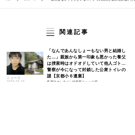
関連記事
「なんであんなしょーもない男と結婚し
た…」親族から第一印象も悪かった養父
は捜索時はオドオドしていて他人ゴト…
警察が今になって封鎖した公衆トイレの
謎【京都小６遺棄】
ニュース
2026.04.19
集英社オンライン編集部ニュース班
《京都小６死体遺棄》「からかわれると
急に机をブン投げたことも…」逮捕され
た養父のあだ名は校長先生の名前、中学
時代は生徒会長でおばあちゃん子「彼は
急に沸点を超えた」
ニュース
2026.04.16
集英社オンライン編集部ニュース班