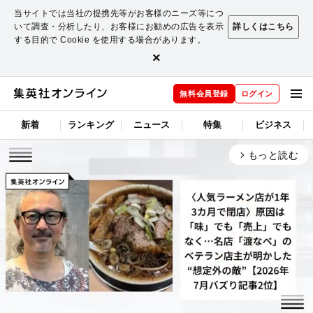
当サイトでは当社の提携先等がお客様のニーズ等につ
いて調査・分析したり、お客様にお勧めの広告を表示
詳しくはこちら
する目的で Cookie を使用する場合があります。
×
無料会員登録
ログイン
新着
ランキング
ニュース
特集
ビジネス
もっと読む
arrow_forward_ios