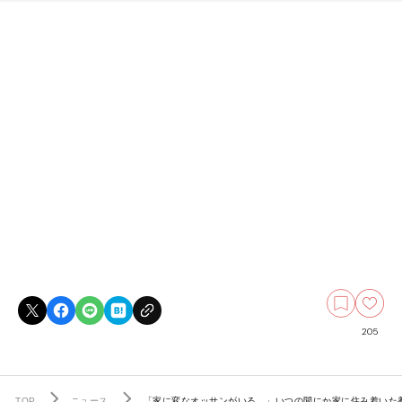
205
TOP
ニュース
「家に変なオッサンがいる…」いつの間にか家に住み着いた