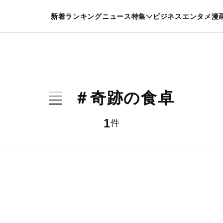
特集一覧を見る
漫画一覧を見る
新着
ランキング
ニュース
特集
ビジネス
エンタメ
漫
養・カルチャー
暮らし
スポーツ
ヘルスケア
美容
グルメ
＃奇跡の食卓
1
件