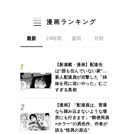
漫画ランキング
最新
24時間
週間
月間
【新連載・漫画】配達先
は“誰も住んでいない家”…
新人配達員が目撃した「姉
妹を死に追いやった」むご
すぎる真相
【漫画】「配達員は、普通
なら踏み込まないような場
所にも行きます」“郵便局員
×ホラー”の異色作、作者が
語る“怪異の原点”