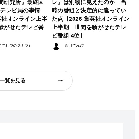
間研究所』最終回
レ』は別物に見えたのか 当
たテレビ局の事情
時の番組と決定的に違ってい
集英社オンライン上半
た点【2026 集英社オンライン
騒がせたテレビ番
上半期 世間を騒がせたテレ
ビ番組 4位】
（てれびのスキマ）
飲用てれび
一覧を見る