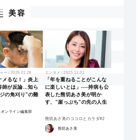
美容
ャー
2026.02.28
エンタメ
2025.11.02
ナメるな！」炎上
「年を重ねることがこんな
容師が反論…知ら
に楽しいとは」──持病も公
マジの角刈り”の難
表した熊切あさ美が明か
す、”崖っぷち”の先の人生
社オンライン編集部
熊切あさ美のココロとカラダ#2
熊切あさ美