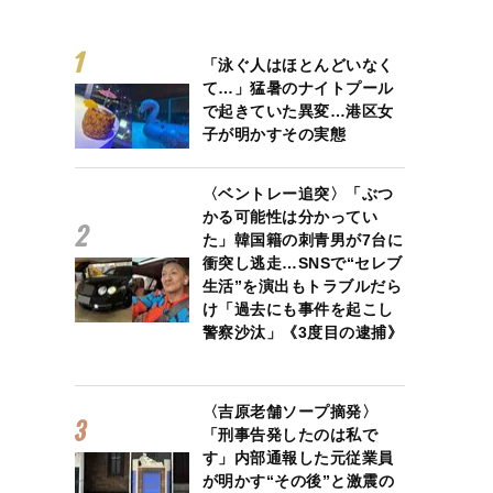
「泳ぐ人はほとんどいなく
て…」猛暑のナイトプール
で起きていた異変…港区女
子が明かすその実態
〈ベントレー追突〉「ぶつ
かる可能性は分かってい
た」韓国籍の刺青男が7台に
衝突し逃走…SNSで“セレブ
生活”を演出もトラブルだら
け「過去にも事件を起こし
警察沙汰」《3度目の逮捕》
〈吉原老舗ソープ摘発〉
「刑事告発したのは私で
す」内部通報した元従業員
が明かす“その後”と激震の