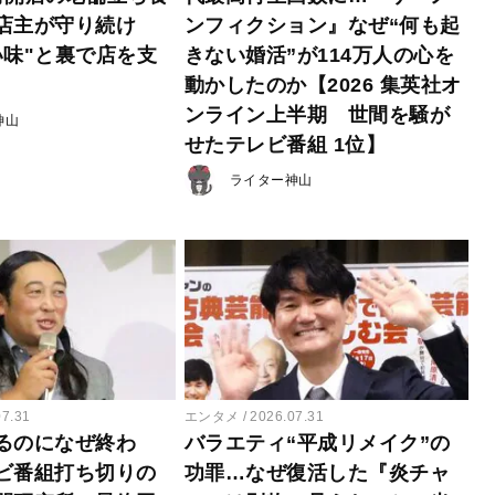
店主が守り続け
ンフィクション』なぜ“何も起
い味"と裏で店を支
きない婚活”が114万人の心を
動かしたのか【2026 集英社オ
ンライン上半期 世間を騒が
神山
せたテレビ番組 1位】
ライター神山
07.31
エンタメ
2026.07.31
るのになぜ終わ
バラエティ“平成リメイク”の
ビ番組打ち切りの
功罪…なぜ復活した『炎チャ