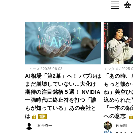
会
ニュース
2026.08.03
エンタメ
2025.
AI相場「第2幕」へ！ バブルは
「あの時、
まだ崩壊していない…大化け
もっと熱か
期待の注目銘柄５選！ NVIDIA
ね」美空ひ
一強時代に終止符を打つ「誰
込められた
もが知っている」あの会社と
『一本の鉛
は
への意志
有料
石井僚一
佐藤剛