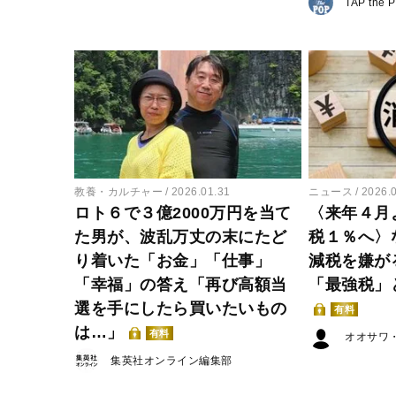
TAP the 
教養・カルチャー
2026.01.31
ニュース
2026.
ロト６で３億2000万円を当て
〈来年４月
た男が、波乱万丈の末にたど
税１％へ〉
り着いた「お金」「仕事」
減税を嫌が
「幸福」の答え「再び高額当
「最強税」
選を手にしたら買いたいもの
有料
は…」
有料
オオサワ
集英社オンライン編集部