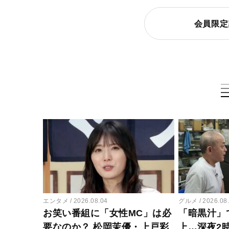
会員限定
エンタメ
2026.08.04
グルメ
2026.08
お笑い番組に「女性MC」は必
「暗黒汁」
要なのか？ 松岡茉優・上戸彩
上…深夜2