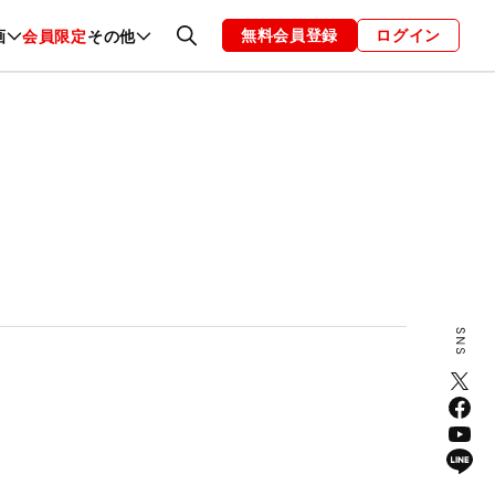
無料会員登録
ログイン
画
会員限定
その他
ファッション
恋愛・結婚
編集部
お知らせ