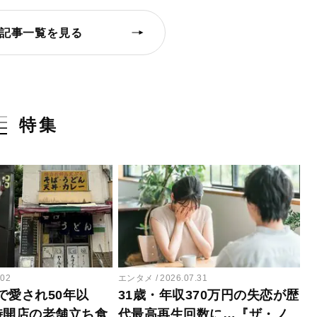
記事一覧を見る
特集
.02
エンタメ
2026.07.31
で愛され50年以
31歳・年収370万円の失恋が歴
時開店の老舗立ち食
代最高再生回数に…『ザ・ノ