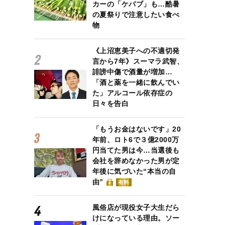
カーの「ケバブ」も…酷暑
の夏祭りで注意したい食べ
物
《上沼恵美子への不適切発
言から7年》スーマラ武智、
誹謗中傷で酒量が増加…
「酒と薬を一緒に飲んでい
た」アルコール依存症の
日々を告白
「もうお金はないです」20
年前、ロト6で３億2000万
円当てた男は今…当選後も
会社を辞めなかった男が定
年後に気づいた“本当の自
由”
有料
風俗店が現役女子大生だら
けになっている理由。ソー