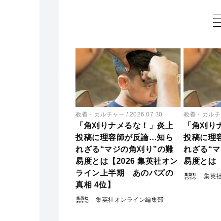
教養・カルチャー
2026.07.30
教養・カルチ
「角刈りナメるな！」炎上
「角刈り
投稿に理容師が反論…知ら
投稿に理
れざる“マジの角刈り”の難
れざる“
易度とは【2026 集英社オン
易度とは
ライン上半期 あのバズの
集英
真相 4位】
集英社オンライン編集部