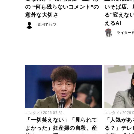
の “何も残らないコメント”の
いそば店、
意外な大切さ
る"変えな
えるAI
飲用てれび
ライター
エンタメ
2026.07.31
エンタメ
2026.
「一切笑えない」「見られて
「人気があ
よかった」妊産婦の自殺、産
る？」テレ