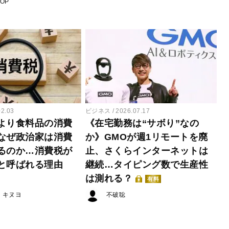
POP
02.03
ビジネス
2026.07.17
より食料品の消費
《在宅勤務は“サボり”なの
なぜ政治家は消費
か》GMOが週1リモートを廃
るのか…消費税が
止、さくらインターネットは
と呼ばれる理由
継続…タイピング数で生産性
は測れる？
有料
・キヌヨ
不破聡