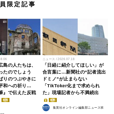
員限定記事
08.06
ニュース
2026.07.18
広島の人たちは、
「日経に紹介してほしい」が
ったのでしょう
合言葉に…新聞社の“記者流出
ばりのつぶやきに
ドミノ”が止まらない
平和への祈り…
「TikToker化まで求められ
筆』で伝えた反戦
た」現場記者から不満続出
有料
有料
集英社オンライン編集部ニュース班