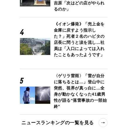
吉原「次はどの店がやられ
るのか」
《イオン爆発》「売上金を
金庫に戻すよう指示し
た？」死者２名のハビタの
店長に問うと涙を流し…社
員は「入口によっては入れ
たこともあったようです」
〈ゲリラ雷雨〉「雷が自分
に落ちるとは…」登山中に
突然、視界が真っ白に…全
身が動かなくなった41歳男
性が語る“落雷事故の一部始
終”
ニュースランキングの一覧を見る