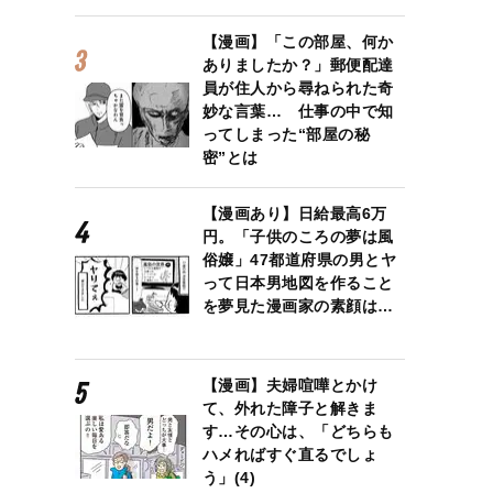
【漫画】「この部屋、何か
ありましたか？」郵便配達
員が住人から尋ねられた奇
妙な言葉… 仕事の中で知
ってしまった“部屋の秘
密”とは
【漫画あり】日給最高6万
円。「子供のころの夢は風
俗嬢」47都道府県の男とヤ
って日本男地図を作ること
を夢見た漫画家の素顔は…
【漫画】夫婦喧嘩とかけ
て、外れた障子と解きま
す…その心は、「どちらも
ハメればすぐ直るでしょ
う」(4)