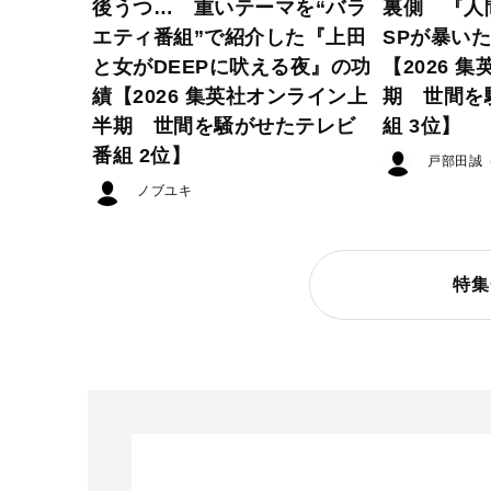
後うつ… 重いテーマを“バラ
裏側 『人
エティ番組”で紹介した『上田
SPが暴い
と女がDEEPに吠える夜』の功
【2026 
績【2026 集英社オンライン上
期 世間を
半期 世間を騒がせたテレビ
組 3位】
番組 2位】
戸部田誠
ノブユキ
特集