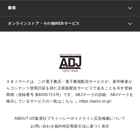
週刊少年ジャンプ
書籍
ファッション・美容
青年マンガ
ジャンプSQ.
Seventeen
週刊ヤングジャンプ
オンラインストア・その他WEBサービス
文芸・文庫・総合
芸能・情報・スポーツ
少女マンガ
Vジャンプ
non-no Web
ヤングジャンプ定期購読デジタル
すばる
Myojo
オンラインストア
りぼん
学芸・ノンフィクション・新書
最強ジャンプ
女性マンガ
@BAILA
ヤンジャン＋
小説すばる
週プレNEWS
マーガレット
集英社OTOコンテンツ
集英社 学芸編集部
少年ジャンプ＋
その他WEBサービス
クッキー
ライトノベル・ノベライズ
MAQUIA ONLINE
となりのヤングジャンプ
集英社 文芸ステーション
週プレ グラジャパ！
別冊マーガレット
SHUEISHA MANGA-ART HERITAGE
集英社 ビジネス書
ゼブラック
ココハナ
SHUEISHA ADNAVI
SPUR.JP
集英社Webマガジン Cobalt
グランドジャンプ
web 集英社文庫
キッズ
web Sportiva
マンガMee
ジャンプキャラクターズストア
集英社新書
ジャンプルーキー！
月刊オフィスユー
ＡＢＪマークは、この電子書店・電子書籍配信サービスが、著作権者か
EDITOR'S LAB
LEE
集英社オレンジ文庫
ウルトラジャンプ
青春と読書
パラスポ＋！
らコンテンツ使用許諾を得た正規版配信サービスであることを示す登録
集英社みらい文庫
リマコミ＋
HAPPY PLUS STORE
集英社新書プラス
ジャンプTOON
商標（登録番号 第6091713号）です。ABJマークの詳細、ABJマークを
Marisol
シフォン文庫
アジア人物史
S-KIDS.LAND
マンガMeets
掲示しているサービスの一覧はこちら →
https://aebs.or.jp/
shueisha vox
よみタイ
S-MANGA
Web éclat
ダッシュエックス文庫
LEEマルシェ
kotoba
集英社ジャンプリミックス
ABOUT US
集英社プライバシーガイドライン
広告掲載について
T JAPAN:The New York Times Style Magazine
JUMP j BOOKS
お問い合わせ
規約
特定商取引法に基づく表示
SHOP Marisol
e!集英社
集英社コミック文庫
集英社女性誌ポータル
éclat premium
imidas