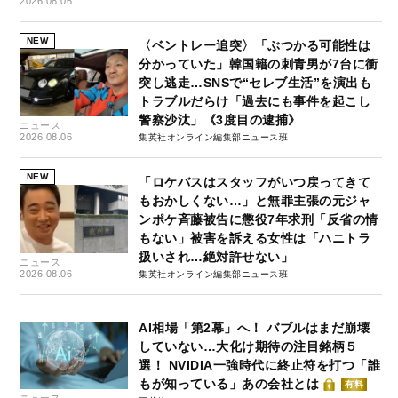
2026.08.06
NEW
〈ベントレー追突〉「ぶつかる可能性は
分かっていた」韓国籍の刺青男が7台に衝
突し逃走…SNSで“セレブ生活”を演出も
トラブルだらけ「過去にも事件を起こし
警察沙汰」《3度目の逮捕》
ニュース
2026.08.06
集英社オンライン編集部ニュース班
NEW
「ロケバスはスタッフがいつ戻ってきて
もおかしくない…」と無罪主張の元ジャ
ンポケ斉藤被告に懲役7年求刑「反省の情
もない」被害を訴える女性は「ハニトラ
扱いされ…絶対許せない」
ニュース
2026.08.06
集英社オンライン編集部ニュース班
AI相場「第2幕」へ！ バブルはまだ崩壊
していない…大化け期待の注目銘柄５
選！ NVIDIA一強時代に終止符を打つ「誰
もが知っている」あの会社とは
有料