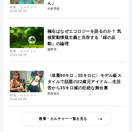
ん」
教養・カルチャー
中島早苗
2026.08.06
極右はなぜエコロジーを語るのか？ 気
候変動懐疑主義と共存する「緑の反
動」の論理
森野咲
教養・カルチャー
2026.08.05
〈体重90キロ→55キロに〉モデル級ス
タイルで話題の22歳元アイドル…生活
苦から35キロ減の壮絶な舞台裏
黒島暁生
教養・カルチャー
2026.08.04
教養・カルチャー一覧を見る