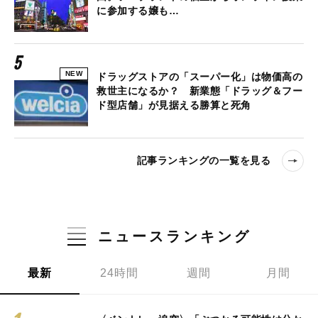
に参加する嬢も…
NEW
ドラッグストアの「スーパー化」は物価高の
救世主になるか？ 新業態「ドラッグ＆フー
ド型店舗」が見据える勝算と死角
記事ランキングの一覧を見る
ニュースランキング
最新
24時間
週間
月間