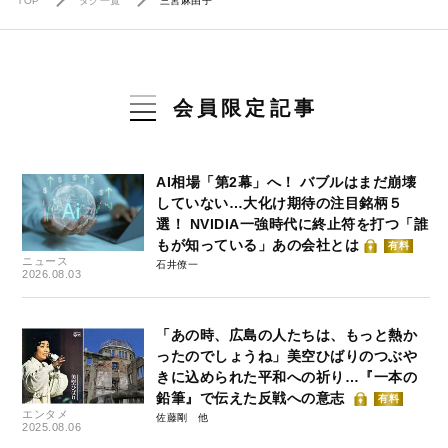
TOP
タグ一覧
三宮麻由子
会員限定記事
AI相場「第2幕」へ！ バブルはまだ崩壊
していない…大化け期待の注目銘柄５
選！ NVIDIA一強時代に終止符を打つ「誰
もが知っている」あの会社とは
有料
ニュース
石井僚一
2026.08.03
「あの時、広島の人たちは、もっと熱か
ったのでしょうね」美空ひばりのつぶや
きに込められた平和への祈り…『一本の
鉛筆』で伝えた反戦への意志
有料
エンタメ
佐藤剛
2025.08.06