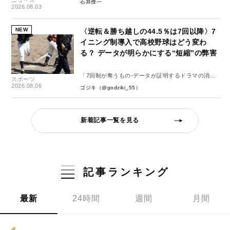
ニュース
石井僚一
2026.08.03
NEW
〈逆転＆勝ち越しの44.5％は7回以降〉7
イニング制導入で高校野球はどう変わ
る？ データが明らかにする“短縮”の弊害
「7回制が奪うもの-データが証明するドラマの消
スポーツ
失-」
2026.08.06
ゴジキ（@godziki_55）
新着記事一覧を見る
記事ランキング
最新
24時間
週間
月間