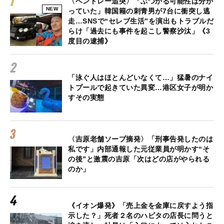
〈ベントレー追突〉「ぶつかる可能性は分か
NEW
っていた」韓国籍の刺青男が7台に衝突し逃
走…SNSで“セレブ生活”を演出もトラブルだ
らけ「過去にも事件を起こし警察沙汰」《3
度目の逮捕》
「泳ぐ人はほとんどいなくて…」猛暑のナイ
トプールで起きていた異変…港区女子が明か
すその実態
〈吉原老舗ソープ摘発〉「刑事告発したのは
私です」内部通報した元従業員が明かす“そ
の後”と激震の吉原「次はどの店がやられる
のか」
《イオン爆発》「売上金を金庫に戻すよう指
示した？」死者２名のハビタの店長に問うと