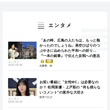
エンタメ
「あの時、広島の人たちは、もっと熱
かったのでしょうね」美空ひばりのつ
ぶやきに込められた平和への祈り…
『一本の鉛筆』で伝えた反戦への意志
有料
エンタメ
2025.08.06
佐藤剛
お笑い番組に「女性MC」は必要なの
か？ 松岡茉優・上戸彩の “何も残らな
いコメント”の意外な大切さ
飲用てれび
エンタメ
2026.08.04