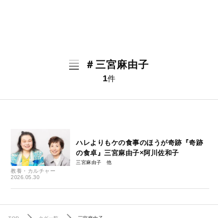
＃三宮麻由子
1
件
ハレよりもケの食事のほうが奇跡『奇跡
の食卓』三宮麻由子×阿川佐和子
三宮麻由子
教養・カルチャー
2026.05.30