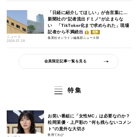
「日経に紹介してほしい」が合言葉に…
新聞社の“記者流出ドミノ”が止まらな
い 「TikToker化まで求められた」現場
記者から不満続出
有料
ニュース
集英社オンライン編集部ニュース班
2026.07.18
会員限定記事一覧を見る
特集
お笑い番組に「女性MC」は必要なのか？
松岡茉優・上戸彩の “何も残らないコメン
ト”の意外な大切さ
飲用てれび
エンタメ