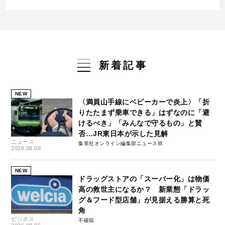
新着記事
NEW
〈満員山手線にベビーカーで炎上〉「折
りたたまず乗車できる」はずなのに「避
けるべき」「みんなで守るもの」と賛
否…JR東日本が示した見解
ニュース
集英社オンライン編集部ニュース班
2026.08.06
NEW
ドラッグストアの「スーパー化」は物価
高の救世主になるか？ 新業態「ドラッ
グ＆フード型店舗」が見据える勝算と死
角
ビジネス
不破聡