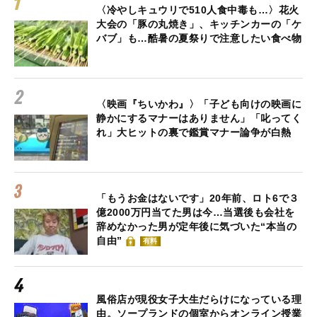
〈冷やしキュウリで510人食中毒も…〉花火
大会の「豚の丸焼き」、キッチンカーの「ケ
バブ」も…酷暑の夏祭りで注意したい食べ物
〈映画『ちいかわ』〉「子ども向けの映画に
静かにするマナーはありません」「叱ってく
れ」大ヒットの裏で鑑賞マナー論争が白熱
「もうお金はないです」20年前、ロト6で３
億2000万円当てた男は今…当選後も会社を
辞めなかった男が定年後に気づいた“本当の
自由”
有料
風俗店が現役女子大生だらけになっている理
由。ソープランドの個室からオンライン授業