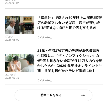
2026.08.04
「暗黒汁」で愛され50年以上…深夜2時開
店の老舗立ち食いそば店、店主が守り続
ける"変えない味"と裏で店を支えるAI
グルメ
ライター神山
2026.08.02
31歳・年収370万円の失恋が歴代最高再
生回数に…『ザ・ノンフィクション』な
ぜ“何も起きない婚活”が114万人の心を動
かしたのか【2026 集英社オンライン上半
期 世間を騒がせたテレビ番組 1位】
エンタメ
2026.07.31
ライター神山
特集一覧を見る