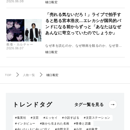
を聴くのか#2
2026.06.08
樋口毅宏
「売れる気ないだろ！」ライブで拍手す
ると怒る宮本浩次…エレカシが国民的バ
ンドになる前からずっと「あなたはなぜ
あんなに苛立っていたのでしょうか」
教養・カルチャー
なぜ本を読むのか、なぜ映画を観るのか、なぜ音楽
2026.06.07
を聴くのか#1
樋口毅宏
TOP
人物一覧
樋口毅宏
トレンドタグ
タグ一覧を見る
#集英社
#文芸
#エッセイ
#小説すばる
#文芸ステーション
#インタビュー
#旅から生まれた名画
#青春と読書
#会いたい人に会いに行く
#中野京子
#小説
#佐藤雫