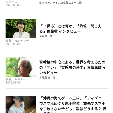
ニュース
集英社オンライン編集部ニュース班
2026.08.08
「〈保る〉とは何か」『汽笛、聞こえ
る』佐藤雫 インタビュー
佐藤雫
教養・カルチャー
2026.08.08
宮﨑駿の中心にある、世界を考えるため
の「問い」『宮﨑駿の詩学』赤坂憲雄 イ
ンタビュー
赤坂憲雄
教養・カルチャー
2026.08.08
「沖縄の海でゲーム三昧」「ディズニー
でスマホめぐり親子喧嘩」旅先でスマホ
を手放さない子ども、親はどうする？ 親