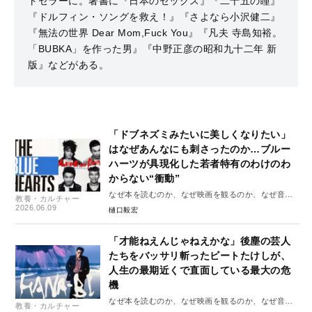
トセラーに。著書に『日本のセックス』『二十五の瞳』
『ドルフィン・ソングを救え！』『さよなら小沢健二』
『無法の世界 Dear Mom,Fuck You』『凡夫 寺島知裕。
「BUBKA」を作った男』『中野正彦の昭和九十二年 新
版』などがある。
「ドブネズミみたいに美しくなりたい」
はなぜあんなにも刺さったのか…ブルー
ハーツが具現化した若者特有のわけのわ
からない“衝動”
なぜ本を読むのか、なぜ映画を観るのか、なぜ音楽
教養・カルチャー
を聴くのか#3
2026.06.09
樋口毅宏
「才能ねえんじゃねえかな」後塵の芸人
たちをバッサリ斬ったビートたけしが、
人生の最期近くで直面している最大の危
機
なぜ本を読むのか、なぜ映画を観るのか、なぜ音楽
教養・カルチャー