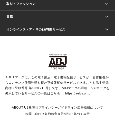
取材・ファッション
少年マンガ
週刊少年ジャンプ
書籍
ファッション・美容
青年マンガ
ジャンプSQ.
Seventeen
週刊ヤングジャンプ
オンラインストア・その他WEBサービス
文芸・文庫・総合
芸能・情報・スポーツ
少女マンガ
Vジャンプ
non-no Web
ヤングジャンプ定期購読デジタル
すばる
Myojo
オンラインストア
りぼん
学芸・ノンフィクション・新書
最強ジャンプ
女性マンガ
@BAILA
ヤンジャン＋
小説すばる
週プレNEWS
マーガレット
集英社OTOコンテンツ
集英社 学芸編集部
少年ジャンプ＋
その他WEBサービス
クッキー
ライトノベル・ノベライズ
MAQUIA ONLINE
となりのヤングジャンプ
集英社 文芸ステーション
週プレ グラジャパ！
別冊マーガレット
SHUEISHA MANGA-ART HERITAGE
集英社 ビジネス書
ゼブラック
ココハナ
SHUEISHA ADNAVI
SPUR.JP
集英社Webマガジン Cobalt
グランドジャンプ
web 集英社文庫
キッズ
web Sportiva
マンガMee
ジャンプキャラクターズストア
集英社新書
ジャンプルーキー！
月刊オフィスユー
ＡＢＪマークは、この電子書店・電子書籍配信サービスが、著作権者か
EDITOR'S LAB
LEE
集英社オレンジ文庫
ウルトラジャンプ
青春と読書
パラスポ＋！
らコンテンツ使用許諾を得た正規版配信サービスであることを示す登録
集英社みらい文庫
リマコミ＋
HAPPY PLUS STORE
集英社新書プラス
ジャンプTOON
商標（登録番号 第6091713号）です。ABJマークの詳細、ABJマークを
Marisol
シフォン文庫
アジア人物史
S-KIDS.LAND
マンガMeets
掲示しているサービスの一覧はこちら →
https://aebs.or.jp/
shueisha vox
よみタイ
S-MANGA
Web éclat
ダッシュエックス文庫
LEEマルシェ
kotoba
集英社ジャンプリミックス
ABOUT US
集英社プライバシーガイドライン
広告掲載について
T JAPAN:The New York Times Style Magazine
JUMP j BOOKS
お問い合わせ
規約
特定商取引法に基づく表示
SHOP Marisol