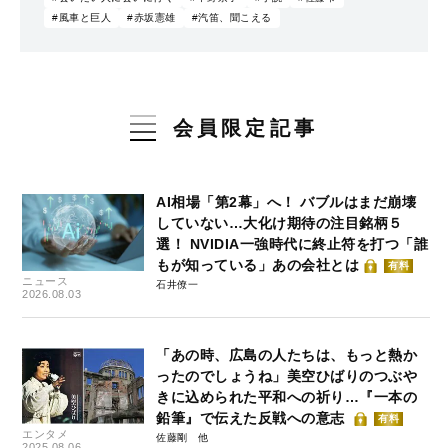
#風車と巨人
#赤坂憲雄
#汽笛、聞こえる
会員限定記事
AI相場「第2幕」へ！ バブルはまだ崩壊
していない…大化け期待の注目銘柄５
選！ NVIDIA一強時代に終止符を打つ「誰
もが知っている」あの会社とは
有料
ニュース
石井僚一
2026.08.03
「あの時、広島の人たちは、もっと熱か
ったのでしょうね」美空ひばりのつぶや
きに込められた平和への祈り…『一本の
鉛筆』で伝えた反戦への意志
有料
エンタメ
佐藤剛
2025.08.06