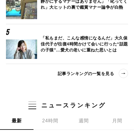
静かにするマナーはありません」「叱ってく
れ」大ヒットの裏で鑑賞マナー論争が白熱
「私もまだ、こんな感情になるんだ」大久保
佳代子が往復4時間かけて会いに行った“話題
の子猿”…愛犬の老いに重ねた思いとは
記事ランキングの一覧を見る
ニュースランキング
最新
24時間
週間
月間