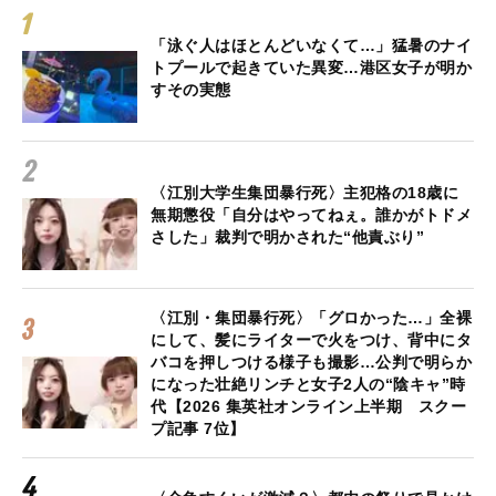
「泳ぐ人はほとんどいなくて…」猛暑のナイ
トプールで起きていた異変…港区女子が明か
すその実態
〈江別大学生集団暴行死〉主犯格の18歳に
無期懲役「自分はやってねぇ。誰かがトドメ
さした」裁判で明かされた“他責ぶり”
〈江別・集団暴行死〉「グロかった…」全裸
にして、髪にライターで火をつけ、背中にタ
バコを押しつける様子も撮影…公判で明らか
になった壮絶リンチと女子2人の“陰キャ”時
代【2026 集英社オンライン上半期 スクー
プ記事 7位】