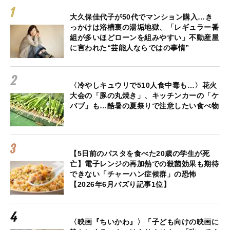
大久保佳代子が50代でマンション購入…き
っかけは浴槽裏の湯垢地獄、「レギュラー番
組が多いほどローンを組みやすい」不動産屋
に言われた“芸能人ならではの事情”
〈冷やしキュウリで510人食中毒も…〉花火
大会の「豚の丸焼き」、キッチンカーの「ケ
バブ」も…酷暑の夏祭りで注意したい食べ物
【5日前のパスタを食べた20歳の学生が死
亡】電子レンジの再加熱での殺菌効果も期待
できない「チャーハン症候群」の恐怖
【2026年6月バズり記事1位】
〈映画『ちいかわ』〉「子ども向けの映画に