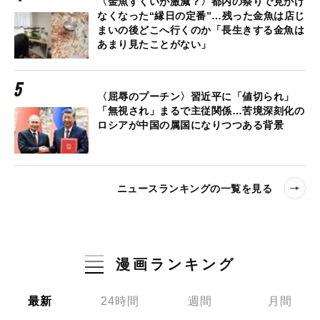
〈金魚すくいが激減？〉都内の祭りで見かけ
なくなった“縁日の定番”…残った金魚は店じ
まいの後どこへ行くのか「長生きする金魚は
あまり見たことがない」
〈屈辱のプーチン〉習近平に「値切られ」
「無視され」まるで主従関係…苦境深刻化の
ロシアが中国の属国になりつつある背景
ニュースランキングの一覧を見る
漫画ランキング
最新
24時間
週間
月間