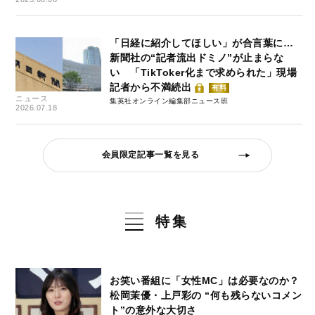
「日経に紹介してほしい」が合言葉に…
新聞社の“記者流出ドミノ”が止まらな
い 「TikToker化まで求められた」現場
記者から不満続出
有料
ニュース
集英社オンライン編集部ニュース班
2026.07.18
会員限定記事一覧を見る
特集
お笑い番組に「女性MC」は必要なのか？
松岡茉優・上戸彩の “何も残らないコメン
ト”の意外な大切さ