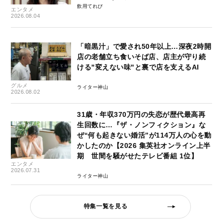
飲用てれび
エンタメ
2026.08.04
「暗黒汁」で愛され50年以上…深夜2時開
店の老舗立ち食いそば店、店主が守り続
ける"変えない味"と裏で店を支えるAI
グルメ
ライター神山
2026.08.02
31歳・年収370万円の失恋が歴代最高再
生回数に…『ザ・ノンフィクション』な
ぜ“何も起きない婚活”が114万人の心を動
かしたのか【2026 集英社オンライン上半
期 世間を騒がせたテレビ番組 1位】
エンタメ
2026.07.31
ライター神山
特集一覧を見る