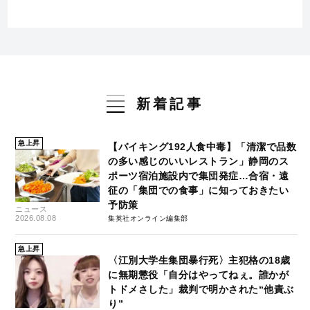
新着記事
急上昇
【バイキング192人食中毒】「清潔で品数
の多い感じのいいレストラン」静岡のス
ポーツ宿泊施設内で集団発症…合宿・遠
征の「集団での食事」に知っておきたい
予防策
ニュース
2026.08.08
集英社オンライン編集部
急上昇
〈江別大学生集団暴行死〉主犯格の18歳
に無期懲役「自分はやってねぇ。誰かが
トドメさした」裁判で明かされた“他責ぶ
り”