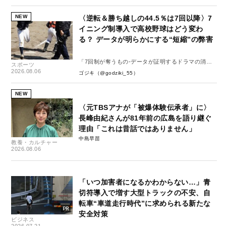
NEW
〈逆転＆勝ち越しの44.5％は7回以降〉7
イニング制導入で高校野球はどう変わ
る？ データが明らかにする“短縮”の弊害
「7回制が奪うもの-データが証明するドラマの消
スポーツ
失-」
2026.08.06
ゴジキ（@godziki_55）
NEW
〈元TBSアナが「被爆体験伝承者」に〉
長峰由紀さんが81年前の広島を語り継ぐ
理由「これは昔話ではありません」
中島早苗
教養・カルチャー
2026.08.06
「いつ加害者になるかわからない…」青
切符導入で増す大型トラックの不安、自
転車“車道走行時代”に求められる新たな
安全対策
ビジネス