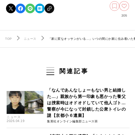
205
TOP
ニュース
「家に変なオッサンがいる…」いつの間にか家に住み着いた
関連記事
「なんであんなしょーもない男と結婚し
た…」親族から第一印象も悪かった養父
は捜索時はオドオドしていて他人ゴト…
警察が今になって封鎖した公衆トイレの
謎【京都小６遺棄】
ニュース
2026.04.19
集英社オンライン編集部ニュース班