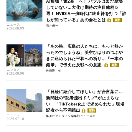
AI相場「第2幕」へ！ バブルはまだ崩壊
していない…大化け期待の注目銘柄５
選！ NVIDIA一強時代に終止符を打つ「誰
もが知っている」あの会社とは
有料
ニュース
石井僚一
2026.08.03
「あの時、広島の人たちは、もっと熱か
ったのでしょうね」美空ひばりのつぶや
きに込められた平和への祈り…『一本の
鉛筆』で伝えた反戦への意志
有料
エンタメ
佐藤剛
2025.08.06
「日経に紹介してほしい」が合言葉に…
新聞社の“記者流出ドミノ”が止まらな
い 「TikToker化まで求められた」現場
記者から不満続出
有料
ニュース
集英社オンライン編集部ニュース班
2026.07.18