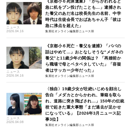
《京都小６死体遺棄》「からかわれると
急に机をブン投げたことも…」逮捕され
た養父のあだ名は校長先生の名前、中学
時代は生徒会長でおばあちゃん子「彼は
急に沸点を超えた」
ニュース
2026.04.16
集英社オンライン編集部ニュース班
《京都小６死亡・養父を逮捕》「パパの
話はやめて…」おとなしそうな“メガネの
養父”と11歳少年の関係は？ 「再婚前か
ら職場で母とベタベタしていた」「容疑
者はサッカー少年だった」
ニュース
2026.04.16
集英社オンライン編集部ニュース班
〈独自〉19歳少女が壮絶いじめを顔出し
告白「メダカとからかわれ、筆箱を取ら
れ、道路に突き飛ばされ…」150年の伝統
校で起きた重大事態「まだ過去が足かせ
になっている」【2026年3月ニュース記
ニュース
事3位】
2026.04.08
集英社オンライン編集部ニュース班