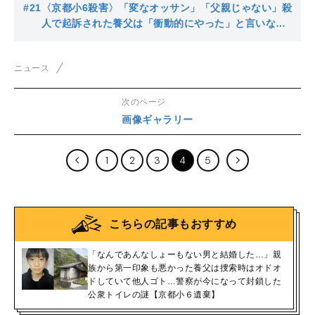
#21
〈京都小6殺害〉「変なオッサン」「父親じゃない」殺
人で起訴された養父は「衝動的にやった」と言いなが
ら殺害場所を探して移動した形跡…供述には不審な点
も
ニュース
次のページ
画像ギャラリー
1
2
3
4
5
こちらの記事もおすすめ
「なんであんなしょーもない男と結婚した…」親
族から第一印象も悪かった養父は捜索時はオドオ
ドしていて他人ゴト…警察が今になって封鎖した
公衆トイレの謎【京都小６遺棄】