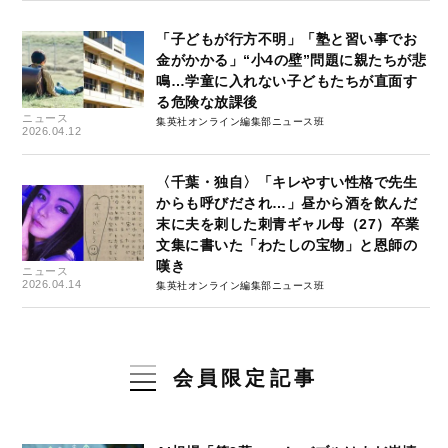
「子どもが行方不明」「塾と習い事でお
金がかかる」“小4の壁”問題に親たちが悲
鳴…学童に入れない子どもたちが直面す
る危険な放課後
ニュース
集英社オンライン編集部ニュース班
2026.04.12
〈千葉・独自〉「キレやすい性格で先生
からも呼びだされ…」昼から酒を飲んだ
末に夫を刺した刺青ギャル母（27）卒業
文集に書いた「わたしの宝物」と恩師の
嘆き
ニュース
2026.04.14
集英社オンライン編集部ニュース班
会員限定記事