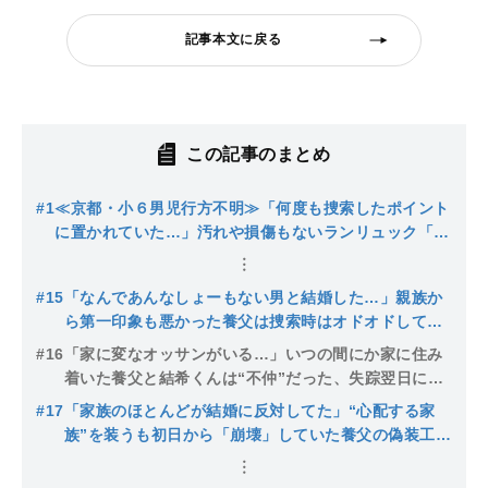
記事本文に戻る
この記事のまとめ
#1
≪京都・小６男児行方不明≫「何度も捜索したポイント
に置かれていた…」汚れや損傷もないランリュック「置
いたのは誰か？」消防団団長は「発見場所は普段から不
法投棄が多いエリア」
#15
「なんであんなしょーもない男と結婚した…」親族か
ら第一印象も悪かった養父は捜索時はオドオドしてい
て他人ゴト…警察が今になって封鎖した公衆トイレの
#16
「家に変なオッサンがいる…」いつの間にか家に住み
謎【京都小６遺棄】
着いた養父と結希くんは“不仲”だった、失踪翌日には
身内も「ダンナが怪しい」警察は覆面パトカーで常に
#17
「家族のほとんどが結婚に反対してた」“心配する家
追跡【京都小６遺棄】
族”を装うも初日から「崩壊」していた養父の偽装工
作…覆面パトカーに尾行されると猿芝居【京都小６遺
棄…逮捕から1週間】