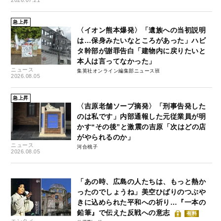
2026.07.21
急上昇
〈イオン熊本爆発〉「遺族への当初説明
は…保身みたいなところがあった」ハビ
タ幹部が謝罪告白「建物内に戻りたいと
本人は言ってなかった」
ニュース
集英社オンライン編集部ニュース班
2026.08.05
急上昇
〈吉原老舗ソープ摘発〉「刑事告発した
のは私です」内部通報した元従業員が明
かす“その後”と激震の吉原「次はどの店
がやられるのか」
ニュース
河合桃子
2026.08.05
「あの時、広島の人たちは、もっと熱か
ったのでしょうね」美空ひばりのつぶや
きに込められた平和への祈り…『一本の
鉛筆』で伝えた反戦への意志
有料
エンタメ