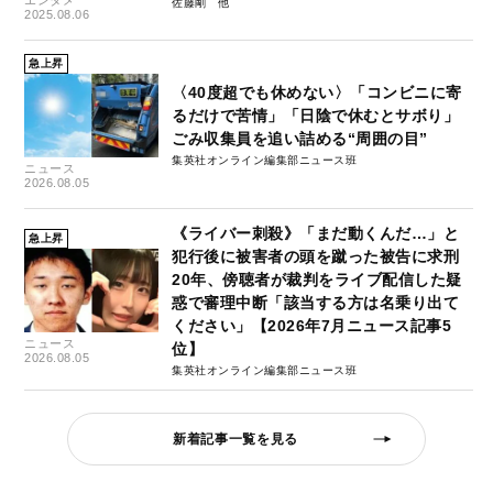
佐藤剛
2025.08.06
急上昇
〈40度超でも休めない〉「コンビニに寄
るだけで苦情」「日陰で休むとサボり」
ごみ収集員を追い詰める“周囲の目”
集英社オンライン編集部ニュース班
ニュース
2026.08.05
《ライバー刺殺》「まだ動くんだ…」と
急上昇
犯行後に被害者の頭を蹴った被告に求刑
20年、傍聴者が裁判をライブ配信した疑
惑で審理中断「該当する方は名乗り出て
ください」【2026年7月ニュース記事5
ニュース
位】
2026.08.05
集英社オンライン編集部ニュース班
新着記事一覧を見る