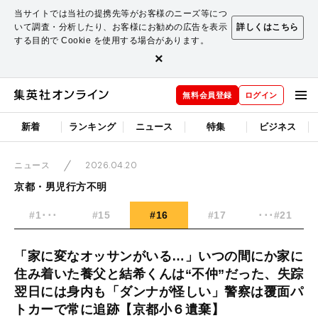
当サイトでは当社の提携先等がお客様のニーズ等につ
いて調査・分析したり、お客様にお勧めの広告を表示
詳しくはこちら
する目的で Cookie を使用する場合があります。
×
無料会員登録
ログイン
新着
ランキング
ニュース
特集
ビジネス
2026.04.20
ニュース
京都・男児行方不明
#1･･･
#15
#16
#17
･･･#21
「家に変なオッサンがいる…」いつの間にか家に
住み着いた養父と結希くんは“不仲”だった、失踪
翌日には身内も「ダンナが怪しい」警察は覆面パ
トカーで常に追跡【京都小６遺棄】