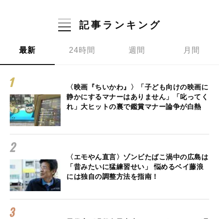
記事ランキング
最新
24時間
週間
月間
〈映画『ちいかわ』〉「子ども向けの映画に
静かにするマナーはありません」「叱ってく
れ」大ヒットの裏で鑑賞マナー論争が白熱
〈エモやん直言〉ゾンビたばこ渦中の広島は
「昔みたいに猛練習せい」 悩めるベイ藤浪
には独自の調整方法を指南！