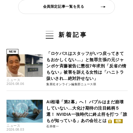
会員限定記事一覧を見る
新着記事
NEW
「ロケバスはスタッフがいつ戻ってきて
もおかしくない…」と無罪主張の元ジャ
ンポケ斉藤被告に懲役7年求刑「反省の情
もない」被害を訴える女性は「ハニトラ
扱いされ…絶対許せない」
ニュース
2026.08.06
集英社オンライン編集部ニュース班
AI相場「第2幕」へ！ バブルはまだ崩壊
していない…大化け期待の注目銘柄５
選！ NVIDIA一強時代に終止符を打つ「誰
もが知っている」あの会社とは
有料
ニュース
石井僚一
2026.08.03