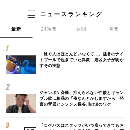
ニュースランキング
最新
24時間
週間
月間
「泳ぐ人はほとんどいなくて…」猛暑のナイ
トプールで起きていた異変…港区女子が明か
すその実態
ジャンポケ斉藤、抑えられない性欲とギャン
ブル欲…粗品の「俺なんとかしますから」発
言の背景とシソンヌ長谷川の涙のワケ
「ロケバスはスタッフがいつ戻ってきてもお
NEW