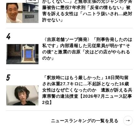
かしくない…」と無罪主張の元ジャンポケ斉
藤被告に懲役7年求刑「反省の情もない」被
害を訴える女性は「ハニトラ扱いされ…絶対
許せない」
〈吉原老舗ソープ摘発〉「刑事告発したのは
私です」内部通報した元従業員が明かす“そ
の後”と激震の吉原「次はどの店がやられる
のか」
「釈放時にはもう厳しかった」18日間勾留
され体重27.7キロに…不起訴となった16歳
女性はなぜ亡くなったのか 遺族が訴える兵
庫県警の違法捜査【2026年7月ニュース記事
2位】
ニュースランキングの一覧を見る