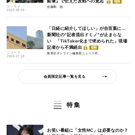
鉛筆』で伝えた反戦への意志
有料
エンタメ
佐藤剛
2025.08.06
「日経に紹介してほしい」が合言葉に…
新聞社の“記者流出ドミノ”が止まらな
い 「TikToker化まで求められた」現場
記者から不満続出
有料
ニュース
集英社オンライン編集部ニュース班
2026.07.18
会員限定記事一覧を見る
特集
お笑い番組に「女性MC」は必要なのか？