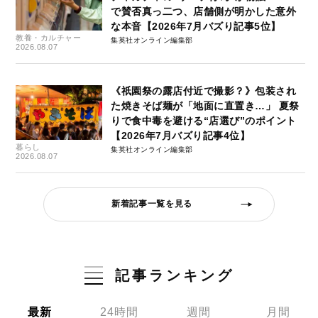
で賛否真っ二つ、店舗側が明かした意外
な本音【2026年7月バズり記事5位】
教養・カルチャー
集英社オンライン編集部
2026.08.07
《祇園祭の露店付近で撮影？》包装され
た焼きそば麺が「地面に直置き…」 夏祭
りで食中毒を避ける“店選び”のポイント
【2026年7月バズり記事4位】
暮らし
集英社オンライン編集部
2026.08.07
新着記事一覧を見る
記事ランキング
最新
24時間
週間
月間