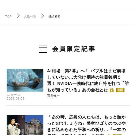
TOP
人物一覧
谷頭和希
会員限定記事
AI相場「第2幕」へ！ バブルはまだ崩壊
していない…大化け期待の注目銘柄５
選！ NVIDIA一強時代に終止符を打つ「誰
もが知っている」あの会社とは
有料
ニュース
石井僚一
2026.08.03
「あの時、広島の人たちは、もっと熱か
ったのでしょうね」美空ひばりのつぶや
きに込められた平和への祈り…『一本の