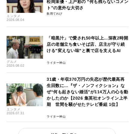
松岡茉優・上戸彩の “何も残らないコメン
ト”の意外な大切さ
飲用てれび
エンタメ
2026.08.04
「暗黒汁」で愛され50年以上…深夜2時開
店の老舗立ち食いそば店、店主が守り続
ける"変えない味"と裏で店を支えるAI
グルメ
ライター神山
2026.08.02
31歳・年収370万円の失恋が歴代最高再
生回数に…『ザ・ノンフィクション』な
ぜ“何も起きない婚活”が114万人の心を動
かしたのか【2026 集英社オンライン上半
期 世間を騒がせたテレビ番組 1位】
エンタメ
2026.07.31
ライター神山