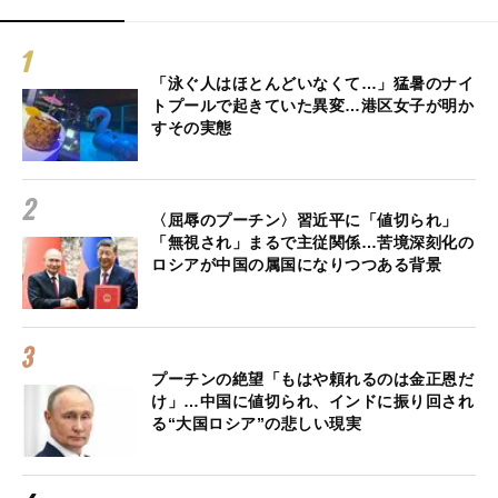
「泳ぐ人はほとんどいなくて…」猛暑のナイ
トプールで起きていた異変…港区女子が明か
すその実態
〈屈辱のプーチン〉習近平に「値切られ」
「無視され」まるで主従関係…苦境深刻化の
ロシアが中国の属国になりつつある背景
プーチンの絶望「もはや頼れるのは金正恩だ
け」…中国に値切られ、インドに振り回され
る“大国ロシア”の悲しい現実