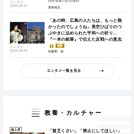
持田香織の現在地#1
エンタメ
2026.08.07
黒島暁生
「あの時、広島の人たちは、もっと熱
かったのでしょうね」美空ひばりのつ
ぶやきに込められた平和への祈り…
『一本の鉛筆』で伝えた反戦への意志
有料
エンタメ
2025.08.06
佐藤剛
エンタメ一覧を見る
教養・カルチャー
急上昇
「貧乏くさい」「禁止にしてほしい」