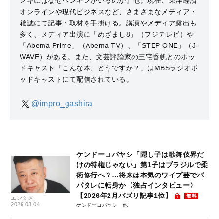
ンキにはなぜペンギンがいるのか』他。現在、東洋経済
オンラインや現代ビジネスなど、さまざまなメディア・
雑誌にて記事・取材を手掛ける。講演やメディア露出も
多く、メディア出演に「めざまし8」（フジテレビ）や
「Abema Prime」（Abema TV）、「STEP ONE」（J-
WAVE）がある。また、文芸評論家の三宅香帆とのポッ
ドキャスト「こんな本、どうですか？」はMBSラジオポ
ッドキャストにて配信されている。
@impro_gashira
ケンドーコバヤシ「隠し子は歌舞伎界だ
けの特権じゃない」第1子はブラジルで柔
術修行へ？…将来は本気のワイプ芸でパ
パタレに転身か〈独占インタビュー〉
【2026年2月バズり記事1位】
無料
エンタメ
2026.03.04
ケンドーコバヤシ