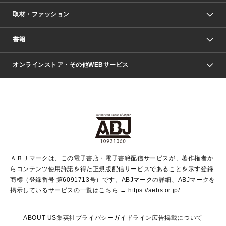
取材・ファッション
少年マンガ
週刊少年ジャンプ
書籍
ファッション・美容
青年マンガ
ジャンプSQ.
Seventeen
週刊ヤングジャンプ
オンラインストア・その他WEBサービス
文芸・文庫・総合
芸能・情報・スポーツ
少女マンガ
Vジャンプ
non-no Web
ヤングジャンプ定期購読デジタル
すばる
Myojo
オンラインストア
りぼん
学芸・ノンフィクション・新書
最強ジャンプ
女性マンガ
@BAILA
ヤンジャン＋
小説すばる
週プレNEWS
マーガレット
集英社OTOコンテンツ
集英社 学芸編集部
少年ジャンプ＋
その他WEBサービス
クッキー
ライトノベル・ノベライズ
MAQUIA ONLINE
となりのヤングジャンプ
集英社 文芸ステーション
週プレ グラジャパ！
別冊マーガレット
SHUEISHA MANGA-ART HERITAGE
集英社 ビジネス書
ゼブラック
ココハナ
SHUEISHA ADNAVI
SPUR.JP
集英社Webマガジン Cobalt
グランドジャンプ
web 集英社文庫
キッズ
web Sportiva
マンガMee
ジャンプキャラクターズストア
集英社新書
ジャンプルーキー！
月刊オフィスユー
ＡＢＪマークは、この電子書店・電子書籍配信サービスが、著作権者か
EDITOR'S LAB
LEE
集英社オレンジ文庫
ウルトラジャンプ
青春と読書
パラスポ＋！
らコンテンツ使用許諾を得た正規版配信サービスであることを示す登録
集英社みらい文庫
リマコミ＋
HAPPY PLUS STORE
集英社新書プラス
ジャンプTOON
商標（登録番号 第6091713号）です。ABJマークの詳細、ABJマークを
Marisol
シフォン文庫
アジア人物史
S-KIDS.LAND
マンガMeets
掲示しているサービスの一覧はこちら →
https://aebs.or.jp/
shueisha vox
よみタイ
S-MANGA
Web éclat
ダッシュエックス文庫
LEEマルシェ
kotoba
集英社ジャンプリミックス
ABOUT US
集英社プライバシーガイドライン
広告掲載について
T JAPAN:The New York Times Style Magazine
JUMP j BOOKS