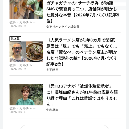
ガチャガチャの“サーチ行為”が物議
SNSで賛否真っ二つ、店舗側が明かし
た意外な本音【2026年7月バズり記事5
位】
教養・カルチャー
2026.08.07
集英社オンライン編集部
急上昇
〈人気ラーメン店が1年3カ月で閉店〉
原因は「味」でも「売上」でもなく…
名店「渡なべ」のベテラン店主が明か
した“想定外の敵”【2026年7月バズり
記事2位】
教養・カルチャー
2026.08.07
井手隊長
〈元TBSアナが「被爆体験伝承者」
に〉長峰由紀さんが81年前の広島を語
り継ぐ理由「これは昔話ではありませ
ん」
教養・カルチャー
中島早苗
2026.08.06