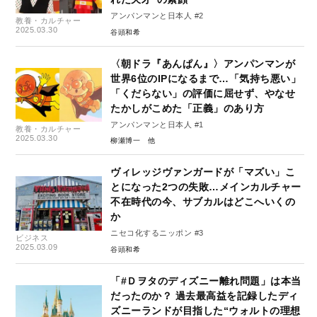
アンパンマンと日本人 #2
教養・カルチャー
2025.03.30
谷頭和希
〈朝ドラ『あんぱん』〉アンパンマンが
世界6位のIPになるまで…「気持ち悪い」
「くだらない」の評価に屈せず、やなせ
たかしがこめた「正義」のあり方
アンパンマンと日本人 #1
教養・カルチャー
2025.03.30
柳瀬博一
ヴィレッジヴァンガードが「マズい」こ
とになった2つの失敗…メインカルチャー
不在時代の今、サブカルはどこへいくの
か
ニセコ化するニッポン #3
ビジネス
2025.03.09
谷頭和希
「#Ｄヲタのディズニー離れ問題」は本当
だったのか？ 過去最高益を記録したディ
ズニーランドが目指した“ウォルトの理想