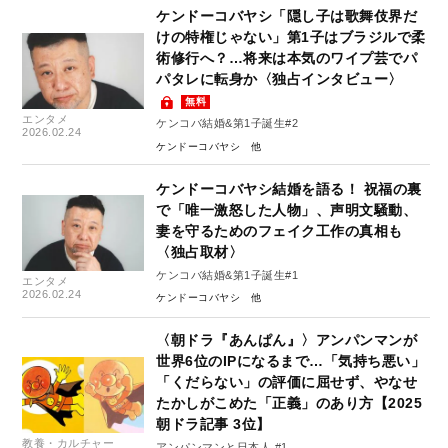
ケンドーコバヤシ「隠し子は歌舞伎界だ
けの特権じゃない」第1子はブラジルで柔
術修行へ？…将来は本気のワイプ芸でパ
パタレに転身か〈独占インタビュー〉
無料
エンタメ
ケンコバ結婚&第1子誕生#2
2026.02.24
ケンドーコバヤシ
ケンドーコバヤシ結婚を語る！ 祝福の裏
で「唯一激怒した人物」、声明文騒動、
妻を守るためのフェイク工作の真相も
〈独占取材〉
ケンコバ結婚&第1子誕生#1
エンタメ
2026.02.24
ケンドーコバヤシ
〈朝ドラ『あんぱん』〉アンパンマンが
世界6位のIPになるまで…「気持ち悪い」
「くだらない」の評価に屈せず、やなせ
たかしがこめた「正義」のあり方【2025
朝ドラ記事 3位】
教養・カルチャー
アンパンマンと日本人 #1