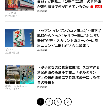
薬品」が閉店…「100年に1度」の再開発
が進む渋谷で何が起きているのか
無料
谷頭和希
ビジネス
2025.01.15
〈セブン-イレブンのコメ値上げ〉値下げ
戦略からたった4か月で一転…“おにぎり
難民”がディスカウント系スーパーに流
出…コンビニ離れがさらに加速も
ビジネス
谷頭和希
2025.01.28
〈少子化なのに児童数爆増〉スゴすぎる
港区新設の高層小学校…「ボルダリン
グ」の最新設備にプロ野球選手による体
育の授業も
教養・カルチャー
谷頭和希
2024.11.23
1
2
3