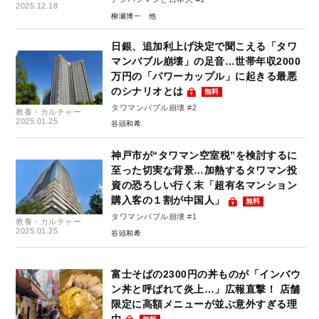
2025.12.18
柳瀬博一
日銀、追加利上げ決定で聞こえる「タワ
マンバブル崩壊」の足音…世帯年収2000
万円の「パワーカップル」に起きる最悪
のシナリオとは
無料
タワマンバブル崩壊 #2
教養・カルチャー
2025.01.25
谷頭和希
神戸市が“タワマン空室税”を検討するに
至った切実な背景…加熱するタワマン投
資の恐ろしい行く末「超有名マンション
購入客の１割が中国人」
無料
タワマンバブル崩壊 #1
教養・カルチャー
2025.01.25
谷頭和希
富士そばの2300円の丼ものが「インバウ
ン丼と呼ばれて炎上…」広報直撃！ 店舗
限定に高額メニューが並ぶ意外すぎる理