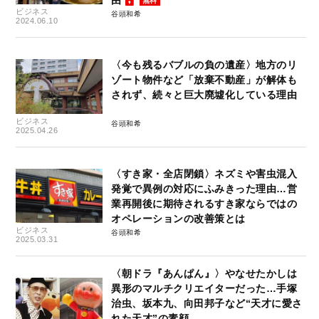
由
無料
ビジネス
谷頭和希
2024.06.10
〈今も残るバブルの負の遺産〉地方のリ
ゾート物件など「放棄不動産」が解体も
されず、続々と巨大廃墟化している理由
ビジネス
谷頭和希
2025.04.26
〈すき家・全店閉鎖〉ネズミや害虫混入
発覚で異例の対応にふみきった理由…営
業再開後に期待されるすき家ならではの
オペレーションの改善策とは
ビジネス
谷頭和希
2025.03.31
〈朝ドラ『あんぱん』〉やなせたかしは
異形のマルチクリエイターだった…手塚
治虫、坂本九、向田邦子など“天才に愛さ
れた天才”の素顔