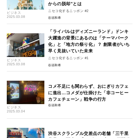
からの脱却”とは
ニセコ化するニッポン #2
ビジネス
2025.03.08
谷頭和希
「ライバルはディズニーランド」ドンキ
大躍進の背景にあるのは「テーマパーク
化」と「地方の祭り化」？ 創業者がいち
早く見抜いていた未来
ニセコ化するニッポン #1
ビジネス
2025.03.08
谷頭和希
コメ不足にも関わらず、おにぎりカフェ
に進出…コメダが仕掛けた「非コーヒー
カフェチェーン」戦争の行方
谷頭和希
ビジネス
2025.03.04
渋谷スクランブル交差点の老舗「三千里