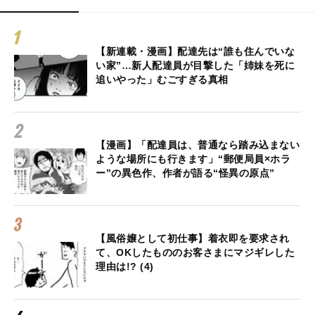
【新連載・漫画】配達先は“誰も住んでいな
い家”…新人配達員が目撃した「姉妹を死に
追いやった」むごすぎる真相
【漫画】「配達員は、普通なら踏み込まない
ような場所にも行きます」“郵便局員×ホラ
ー”の異色作、作者が語る“怪異の原点”
【風俗嬢として初仕事】着衣即を要求され
て、OKしたもののお客さまにマジギレした
理由は!? (4)