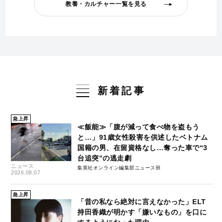
教養・カルチャー一覧を見る
新着記事
急上昇
≪飯能≫「腹が減って食べ物を盗もう
と…」91歳女性殺害を供述したベトナム
国籍の男、在留資格なし…奪った車で“3
台追突”の逃走劇
ニュース
集英社オンライン編集部ニュース班
2026.08.07
急上昇
「昔の私なら絶対に言えなかった」ELT
持田香織が明かす「嫌いなもの」を口に