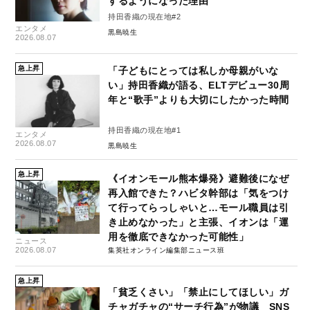
するようになった理由
持田香織の現在地#2
エンタメ
黒島暁生
2026.08.07
急上昇
「子どもにとっては私しか母親がいな
い」持田香織が語る、ELTデビュー30周
年と“歌手”よりも大切にしたかった時間
持田香織の現在地#1
エンタメ
2026.08.07
黒島暁生
急上昇
《イオンモール熊本爆発》避難後になぜ
再入館できた？ハビタ幹部は「気をつけ
て行ってらっしゃいと…モール職員は引
き止めなかった」と主張、イオンは「運
用を徹底できなかった可能性」
ニュース
2026.08.07
集英社オンライン編集部ニュース班
急上昇
「貧乏くさい」「禁止にしてほしい」ガ
チャガチャの“サーチ行為”が物議 SNS