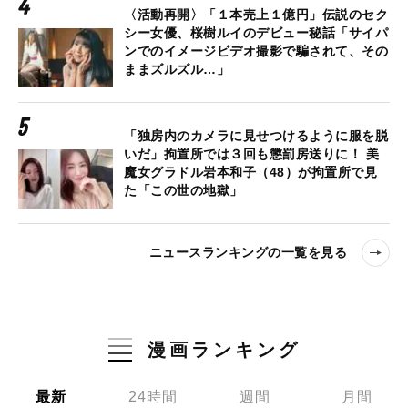
〈活動再開〉「１本売上１億円」伝説のセク
シー女優、桜樹ルイのデビュー秘話「サイパ
ンでのイメージビデオ撮影で騙されて、その
ままズルズル…」
「独房内のカメラに見せつけるように服を脱
いだ」拘置所では３回も懲罰房送りに！ 美
魔女グラドル岩本和子（48）が拘置所で見
た「この世の地獄」
ニュースランキングの一覧を見る
漫画ランキング
最新
24時間
週間
月間