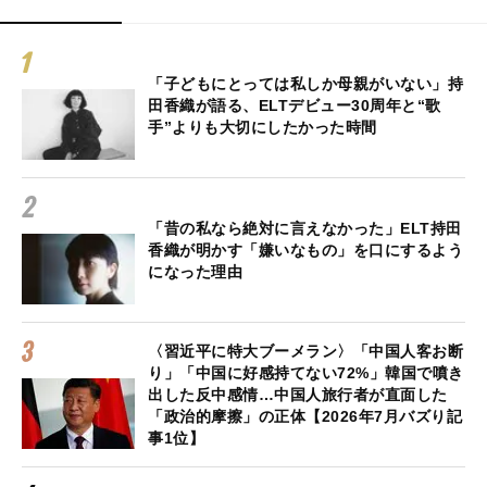
「子どもにとっては私しか母親がいない」持
田香織が語る、ELTデビュー30周年と“歌
手”よりも大切にしたかった時間
「昔の私なら絶対に言えなかった」ELT持田
香織が明かす「嫌いなもの」を口にするよう
になった理由
〈習近平に特大ブーメラン〉「中国人客お断
り」「中国に好感持てない72%」韓国で噴き
出した反中感情…中国人旅行者が直面した
「政治的摩擦」の正体【2026年7月バズり記
事1位】