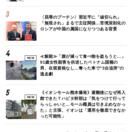
〈屈辱のプーチン〉習近平に「値切られ」
「無視され」まるで主従関係…苦境深刻化の
ロシアが中国の属国になりつつある背景
≪飯能≫「腹が減って食べ物を盗もうと…」
NEW
91歳女性殺害を供述したベトナム国籍の
男、在留資格なし…奪った車で“3台追突”の
逃走劇
《イオンモール熊本爆発》避難後になぜ再入
NEW
館できた？ハビタ幹部は「気をつけて行って
らっしゃいと…モール職員は引き止めなかっ
た」と主張、イオンは「運用を徹底できなか
った可能性」