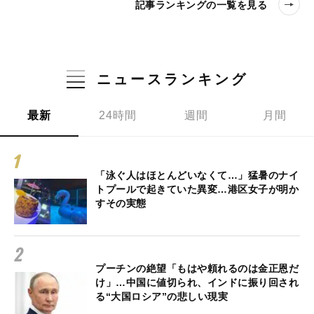
記事ランキングの一覧を見る
ニュースランキング
最新
24時間
週間
月間
「泳ぐ人はほとんどいなくて…」猛暑のナイ
トプールで起きていた異変…港区女子が明か
すその実態
プーチンの絶望「もはや頼れるのは金正恩だ
け」…中国に値切られ、インドに振り回され
る“大国ロシア”の悲しい現実