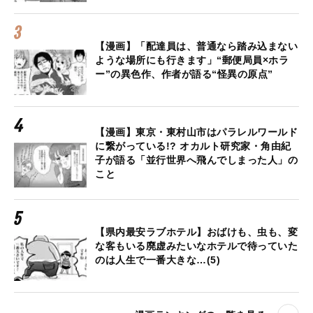
【漫画】「配達員は、普通なら踏み込まない
ような場所にも行きます」“郵便局員×ホラ
ー”の異色作、作者が語る“怪異の原点”
【漫画】東京・東村山市はパラレルワールド
に繋がっている!? オカルト研究家・角由紀
子が語る「並行世界へ飛んでしまった人」の
こと
【県内最安ラブホテル】おばけも、虫も、変
な客もいる廃虚みたいなホテルで待っていた
のは人生で一番大きな…(5)