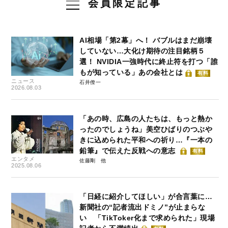
会員限定記事
AI相場「第2幕」へ！ バブルはまだ崩壊
していない…大化け期待の注目銘柄５
選！ NVIDIA一強時代に終止符を打つ「誰
もが知っている」あの会社とは
有料
ニュース
石井僚一
2026.08.03
「あの時、広島の人たちは、もっと熱か
ったのでしょうね」美空ひばりのつぶや
きに込められた平和への祈り…『一本の
鉛筆』で伝えた反戦への意志
有料
エンタメ
佐藤剛
2025.08.06
「日経に紹介してほしい」が合言葉に…
新聞社の“記者流出ドミノ”が止まらな
い 「TikToker化まで求められた」現場