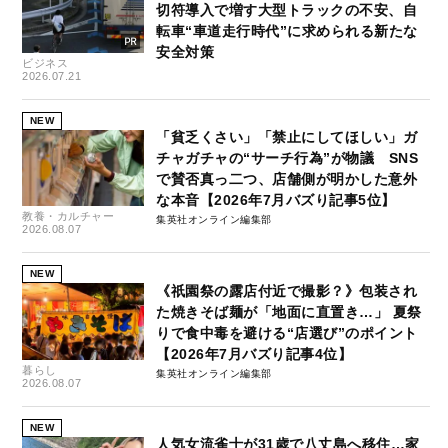
切符導入で増す大型トラックの不安、自
転車“車道走行時代”に求められる新たな
安全対策
ビジネス
2026.07.21
NEW
「貧乏くさい」「禁止にしてほしい」ガ
チャガチャの“サーチ行為”が物議 SNS
で賛否真っ二つ、店舗側が明かした意外
な本音【2026年7月バズり記事5位】
教養・カルチャー
集英社オンライン編集部
2026.08.07
NEW
《祇園祭の露店付近で撮影？》包装され
た焼きそば麺が「地面に直置き…」 夏祭
りで食中毒を避ける“店選び”のポイント
【2026年7月バズり記事4位】
暮らし
集英社オンライン編集部
2026.08.07
NEW
人気女流雀士が31歳で八丈島へ移住…家