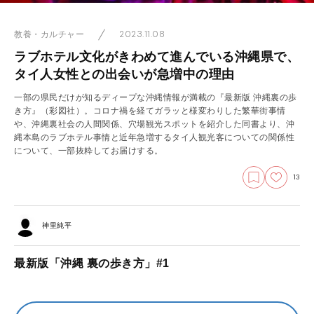
2023.11.08
教養・カルチャー
ラブホテル文化がきわめて進んでいる沖縄県で、
タイ人女性との出会いが急増中の理由
一部の県民だけが知るディープな沖縄情報が満載の『最新版 沖縄裏の歩
き方』（彩図社）。コロナ禍を経てガラッと様変わりした繁華街事情
や、沖縄裏社会の人間関係、穴場観光スポットを紹介した同書より、沖
縄本島のラブホテル事情と近年急増するタイ人観光客についての関係性
について、一部抜粋してお届けする。
13
神里純平
最新版「沖縄 裏の歩き方」#1