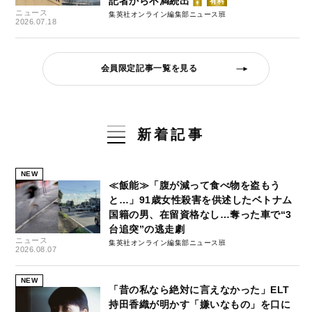
記者から不満続出
有料
ニュース
集英社オンライン編集部ニュース班
2026.07.18
会員限定記事一覧を見る
新着記事
NEW
≪飯能≫「腹が減って食べ物を盗もう
と…」91歳女性殺害を供述したベトナム
国籍の男、在留資格なし…奪った車で“3
台追突”の逃走劇
ニュース
集英社オンライン編集部ニュース班
2026.08.07
NEW
「昔の私なら絶対に言えなかった」ELT
持田香織が明かす「嫌いなもの」を口に