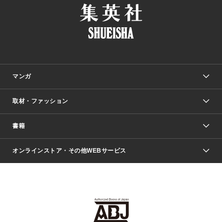
マンガ
取材・ファッション
少年マンガ
週刊少年ジャンプ
書籍
ファッション・美容
青年マンガ
ジャンプSQ.
Seventeen
週刊ヤングジャンプ
オンラインストア・その他WEBサービス
文芸・文庫・総合
芸能・情報・スポーツ
少女マンガ
Vジャンプ
non-no Web
ヤングジャンプ定期購読デジタル
すばる
Myojo
オンラインストア
りぼん
学芸・ノンフィクション・新書
最強ジャンプ
女性マンガ
@BAILA
ヤンジャン＋
小説すばる
週プレNEWS
マーガレット
集英社OTOコンテンツ
集英社 学芸編集部
少年ジャンプ＋
その他WEBサービス
クッキー
ライトノベル・ノベライズ
MAQUIA ONLINE
となりのヤングジャンプ
集英社 文芸ステーション
週プレ グラジャパ！
別冊マーガレット
SHUEISHA MANGA-ART HERITAGE
集英社 ビジネス書
ゼブラック