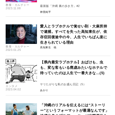
教養・カルチャー
最新版「沖縄 裏の歩き方」#2
2023.11.08
神里純平
愛人とラブホテルで覚せい剤・大麻所持
で逮捕。すべてを失った高知東生が、依
存症回復途中の今、人生でいちばん楽に
生きられている理由
教養・カルチャー
高知東生
2023.01.25
急上昇
【県内最安ラブホテル】おばけも、虫
も、変な客もいる廃虚みたいなホテルで
待っていたのは人生で一番大きな…(5)
ヤリたがりな私のお盛ん日記（5）
エンタメ
2023.04.02
あかり
「沖縄のリアルを伝えるには“ストーリ
ー”というフォーマットが最適なんです」