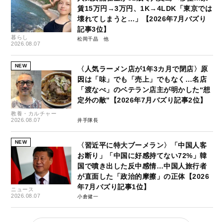
賃15万円→3万円、1K→4LDK「東京では
壊れてしまうと…」【2026年7月バズり
記事3位】
暮らし
松岡千晶
2026.08.07
NEW
〈人気ラーメン店が1年3カ月で閉店〉原
因は「味」でも「売上」でもなく…名店
「渡なべ」のベテラン店主が明かした“想
定外の敵”【2026年7月バズり記事2位】
教養・カルチャー
2026.08.07
井手隊長
NEW
〈習近平に特大ブーメラン〉「中国人客
お断り」「中国に好感持てない72%」韓
国で噴き出した反中感情…中国人旅行者
が直面した「政治的摩擦」の正体【2026
年7月バズり記事1位】
ニュース
2026.08.07
小倉健一