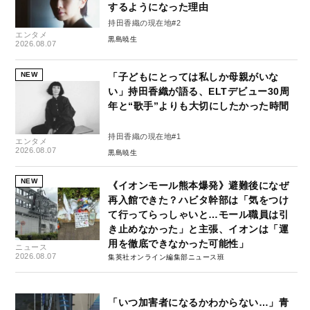
するようになった理由
持田香織の現在地#2
エンタメ
黒島暁生
2026.08.07
NEW
「子どもにとっては私しか母親がいな
い」持田香織が語る、ELTデビュー30周
年と“歌手”よりも大切にしたかった時間
持田香織の現在地#1
エンタメ
2026.08.07
黒島暁生
NEW
《イオンモール熊本爆発》避難後になぜ
再入館できた？ハビタ幹部は「気をつけ
て行ってらっしゃいと…モール職員は引
き止めなかった」と主張、イオンは「運
用を徹底できなかった可能性」
ニュース
2026.08.07
集英社オンライン編集部ニュース班
「いつ加害者になるかわからない…」青