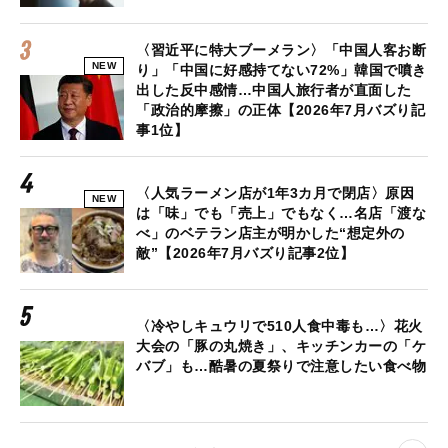
〈習近平に特大ブーメラン〉「中国人客お断
NEW
り」「中国に好感持てない72%」韓国で噴き
出した反中感情…中国人旅行者が直面した
「政治的摩擦」の正体【2026年7月バズり記
事1位】
〈人気ラーメン店が1年3カ月で閉店〉原因
NEW
は「味」でも「売上」でもなく…名店「渡な
べ」のベテラン店主が明かした“想定外の
敵”【2026年7月バズり記事2位】
〈冷やしキュウリで510人食中毒も…〉花火
大会の「豚の丸焼き」、キッチンカーの「ケ
バブ」も…酷暑の夏祭りで注意したい食べ物