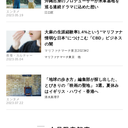
沖縄出身のプロデューサーが米軍基地を
巡る連続ドラマに込めた想い
エンタメ
江口匠
2023.05.19
大麻の生涯経験率1.4%という“マリファナ
情弱な日本”につけこむ「CBD」ビジネス
の闇
マリファナマーチ東京2023#2
教養・カルチャー
マリファナマーチ東京
2023.05.04
「地球の歩き方」編集部が探し出した、
とびきりの「映画の聖地」 3選。夏休み
はイギリス・ハワイ・香港へ
清水真理子
エンタメ
2023.07.22