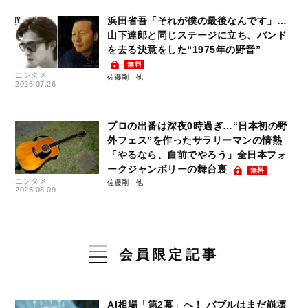
浜田省吾「それが僕の最後なんです」…
山下達郎と同じステージに立ち、バンド
を去る決意をした“1975年の野音”
無料
エンタメ
佐藤剛
2025.07.26
プロの出番は深夜0時過ぎ…“日本初の野
外フェス”を作ったサラリーマンの情熱
「やるなら、自前でやろう」全日本フォ
ークジャンボリーの舞台裏
無料
エンタメ
佐藤剛
2025.08.09
会員限定記事
AI相場「第2幕」へ！ バブルはまだ崩壊