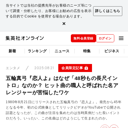
当サイトでは当社の提携先等がお客様のニーズ等につ
いて調査・分析したり、お客様にお勧めの広告を表示
詳しくはこちら
する目的で Cookie を使用する場合があります。
×
無料会員登録
ログイン
新着
ランキング
ニュース
特集
ビジネス
2025.08.21
会員限定記事
エンタメ
五輪真弓『恋人よ』はなぜ「48秒もの長尺イン
トロ」なのか？ ヒット曲の職人と呼ばれた名ア
レンジャーが苦悩したワケ
1980年8月21日にリリースされた五輪真弓の『恋人よ』。発売から45年
となる今年、初の公式映像としてリリックビデオがYouTubeで公開され
話題となったが、この曲が注目を集めたのは当時異例だった長いイント
ロだろう。いったい、この名曲はどのようにして生まれたのか。