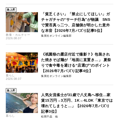
急上昇
「貧乏くさい」「禁止にしてほしい」ガ
チャガチャの“サーチ行為”が物議 SNS
で賛否真っ二つ、店舗側が明かした意外
な本音【2026年7月バズり記事5位】
教養・カルチャー
集英社オンライン編集部
2026.08.07
《祇園祭の露店付近で撮影？》包装され
た焼きそば麺が「地面に直置き…」 夏祭
りで食中毒を避ける“店選び”のポイント
【2026年7月バズり記事4位】
暮らし
集英社オンライン編集部
2026.08.07
急上昇
人気女流雀士が31歳で八丈島へ移住…家
賃15万円→3万円、1K→4LDK「東京では
壊れてしまうと…」【2026年7月バズり
記事3位】
暮らし
松岡千晶