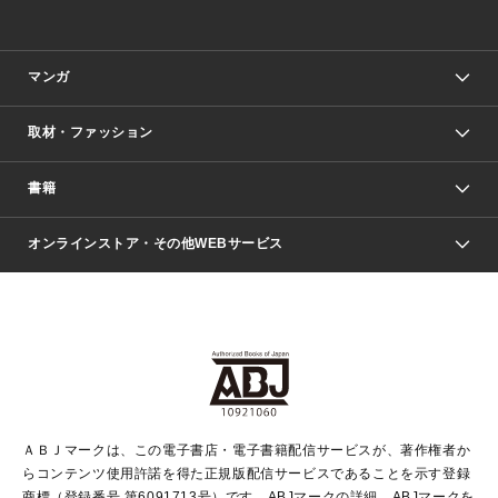
マンガ
取材・ファッション
少年マンガ
週刊少年ジャンプ
書籍
ファッション・美容
青年マンガ
ジャンプSQ.
Seventeen
週刊ヤングジャンプ
オンラインストア・その他WEBサービス
文芸・文庫・総合
芸能・情報・スポーツ
少女マンガ
Vジャンプ
non-no Web
ヤングジャンプ定期購読デジタル
すばる
Myojo
オンラインストア
りぼん
学芸・ノンフィクション・新書
最強ジャンプ
女性マンガ
@BAILA
ヤンジャン＋
小説すばる
週プレNEWS
マーガレット
集英社OTOコンテンツ
集英社 学芸編集部
少年ジャンプ＋
その他WEBサービス
クッキー
ライトノベル・ノベライズ
MAQUIA ONLINE
となりのヤングジャンプ
集英社 文芸ステーション
週プレ グラジャパ！
別冊マーガレット
SHUEISHA MANGA-ART HERITAGE
集英社 ビジネス書
ゼブラック
ココハナ
SHUEISHA ADNAVI
SPUR.JP
集英社Webマガジン Cobalt
グランドジャンプ
web 集英社文庫
キッズ
web Sportiva
マンガMee
ジャンプキャラクターズストア
集英社新書
ジャンプルーキー！
月刊オフィスユー
ＡＢＪマークは、この電子書店・電子書籍配信サービスが、著作権者か
EDITOR'S LAB
LEE
集英社オレンジ文庫
ウルトラジャンプ
青春と読書
パラスポ＋！
らコンテンツ使用許諾を得た正規版配信サービスであることを示す登録
集英社みらい文庫
リマコミ＋
HAPPY PLUS STORE
集英社新書プラス
ジャンプTOON
商標（登録番号 第6091713号）です。ABJマークの詳細、ABJマークを