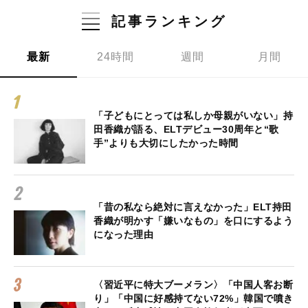
記事ランキング
最新
24時間
週間
月間
「子どもにとっては私しか母親がいない」持
田香織が語る、ELTデビュー30周年と“歌
手”よりも大切にしたかった時間
「昔の私なら絶対に言えなかった」ELT持田
香織が明かす「嫌いなもの」を口にするよう
になった理由
〈習近平に特大ブーメラン〉「中国人客お断
り」「中国に好感持てない72%」韓国で噴き