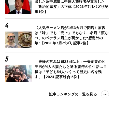
出した反中感情…中国人旅行者が直面した
「政治的摩擦」の正体【2026年7月バズり記
事1位】
〈人気ラーメン店が1年3カ月で閉店〉原因
は「味」でも「売上」でもなく…名店「渡な
べ」のベテラン店主が明かした“想定外の
敵”【2026年7月バズり記事2位】
「夫婦の営みは週28回以上」一夫多妻のヒ
モ男が4人の妻たちと送る驚愕の性生活…目
標は「子ども54人つくって歴史に名を残
す」【2024 記事総合 5位】
記事ランキングの一覧を見る