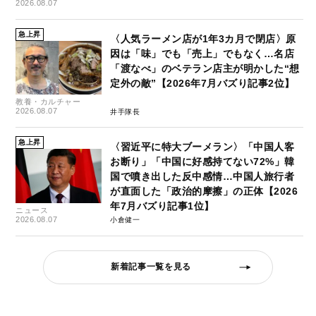
2026.08.07
急上昇
〈人気ラーメン店が1年3カ月で閉店〉原
因は「味」でも「売上」でもなく…名店
「渡なべ」のベテラン店主が明かした“想
定外の敵”【2026年7月バズり記事2位】
教養・カルチャー
2026.08.07
井手隊長
急上昇
〈習近平に特大ブーメラン〉「中国人客
お断り」「中国に好感持てない72%」韓
国で噴き出した反中感情…中国人旅行者
が直面した「政治的摩擦」の正体【2026
年7月バズり記事1位】
ニュース
2026.08.07
小倉健一
新着記事一覧を見る