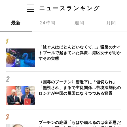
ニュースランキング
最新
24時間
週間
月間
「泳ぐ人はほとんどいなくて…」猛暑のナイ
トプールで起きていた異変…港区女子が明か
すその実態
〈屈辱のプーチン〉習近平に「値切られ」
「無視され」まるで主従関係…苦境深刻化の
ロシアが中国の属国になりつつある背景
プーチンの絶望「もはや頼れるのは金正恩だ