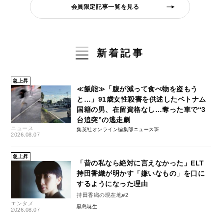
会員限定記事一覧を見る
新着記事
急上昇
≪飯能≫「腹が減って食べ物を盗もう
と…」91歳女性殺害を供述したベトナム
国籍の男、在留資格なし…奪った車で“3
台追突”の逃走劇
ニュース
集英社オンライン編集部ニュース班
2026.08.07
急上昇
「昔の私なら絶対に言えなかった」ELT
持田香織が明かす「嫌いなもの」を口に
するようになった理由
持田香織の現在地#2
エンタメ
黒島暁生
2026.08.07