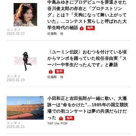
中島みゆきにプロデビューを辞退させた
谷川俊太郎の存在と「プロテストソン
グ」とは？「天狗になって舞い上がって
いた」…コンテスト荒らしと呼ばれた大
学生時代の秘話
無料
エンタメ
2025.02.23
佐藤剛
〈ユーミン伝説〉おむつを付けている頃
からマンボを踊っていた松任谷由実「ス
ーパー中学生だったんです」と豪語
無料
エンタメ
佐藤剛
2025.01.19
小田和正と吉田拓郎が一緒に歌い、大瀧
詠一は“命をかけた”…1985年の国立競技
場での初コンサートは夢の共演だらけだ
った
無料
エンタメ
TAP the POP
2025.06.15