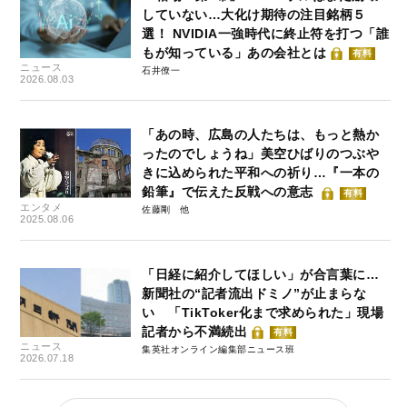
していない…大化け期待の注目銘柄５
選！ NVIDIA一強時代に終止符を打つ「誰
もが知っている」あの会社とは
有料
ニュース
石井僚一
2026.08.03
「あの時、広島の人たちは、もっと熱か
ったのでしょうね」美空ひばりのつぶや
きに込められた平和への祈り…『一本の
鉛筆』で伝えた反戦への意志
有料
エンタメ
佐藤剛
2025.08.06
「日経に紹介してほしい」が合言葉に…
新聞社の“記者流出ドミノ”が止まらな
い 「TikToker化まで求められた」現場
記者から不満続出
有料
ニュース
集英社オンライン編集部ニュース班
2026.07.18