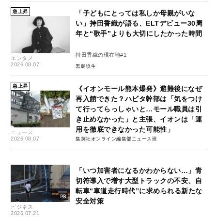
急上昇
「子どもにとっては私しか母親がいな
い」持田香織が語る、ELTデビュー30周
年と“歌手”よりも大切にしたかった時間
持田香織の現在地#1
エンタメ
2026.08.07
黒島暁生
急上昇
《イオンモール熊本爆発》避難後になぜ
再入館できた？ハビタ幹部は「気をつけ
て行ってらっしゃいと…モール職員は引
き止めなかった」と主張、イオンは「運
用を徹底できなかった可能性」
ニュース
2026.08.07
集英社オンライン編集部ニュース班
「いつ加害者になるかわからない…」青
切符導入で増す大型トラックの不安、自
転車“車道走行時代”に求められる新たな
安全対策
ビジネス
2026.07.21