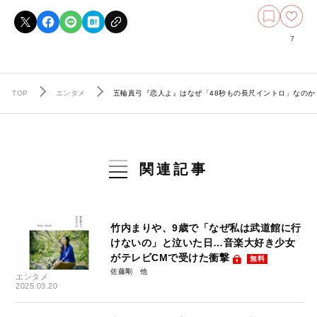
7
TOP
エンタメ
五輪真弓『恋人よ』はなぜ「48秒もの長尺イントロ」なのか
関連記事
竹内まりや、9歳で「なぜ私は武道館に行
けないの」と泣いた日…音楽大好き少女
がテレビCMで受けた衝撃
無料
佐藤剛
エンタメ
2025.03.20