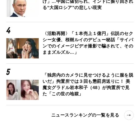
け」…中国に値切られ、インドに振り回され
る“大国ロシア”の悲しい現実
〈活動再開〉「１本売上１億円」伝説のセク
シー女優、桜樹ルイのデビュー秘話「サイパ
ンでのイメージビデオ撮影で騙されて、その
ままズルズル…」
「独房内のカメラに見せつけるように服を脱
いだ」拘置所では３回も懲罰房送りに！ 美
魔女グラドル岩本和子（48）が拘置所で見
た「この世の地獄」
ニュースランキングの一覧を見る