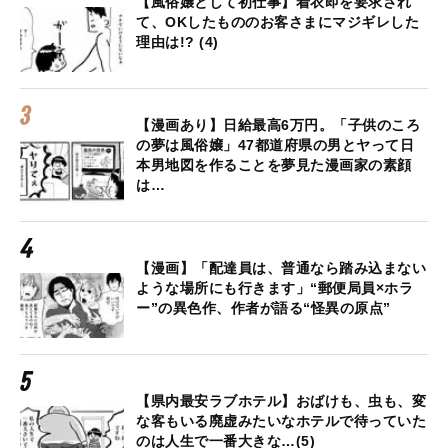
【風俗嬢として初仕事】着衣即を要求され
て、OKしたもののお客さまにマジギレした
理由は!? (4)
【漫画あり】日給最高6万円。「子供のころ
の夢は風俗嬢」47都道府県の男とヤって日
本男地図を作ることを夢見た漫画家の素顔
は…
【漫画】「配達員は、普通なら踏み込まない
ような場所にも行きます」“郵便局員×ホラ
ー”の異色作、作者が語る“怪異の原点”
【県内最安ラブホテル】おばけも、虫も、変
な客もいる廃虚みたいなホテルで待っていた
のは人生で一番大きな…(5)