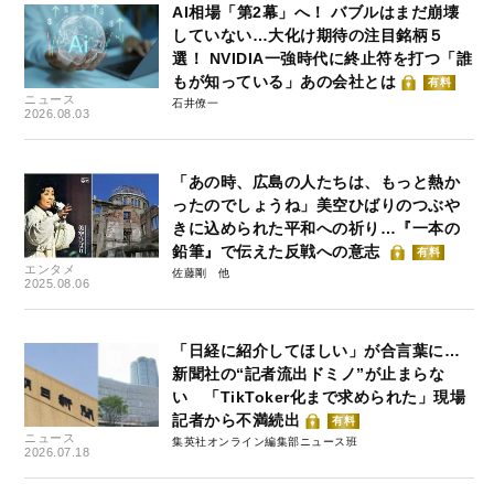
AI相場「第2幕」へ！ バブルはまだ崩壊
していない…大化け期待の注目銘柄５
選！ NVIDIA一強時代に終止符を打つ「誰
もが知っている」あの会社とは
有料
ニュース
石井僚一
2026.08.03
「あの時、広島の人たちは、もっと熱か
ったのでしょうね」美空ひばりのつぶや
きに込められた平和への祈り…『一本の
鉛筆』で伝えた反戦への意志
有料
エンタメ
佐藤剛
2025.08.06
「日経に紹介してほしい」が合言葉に…
新聞社の“記者流出ドミノ”が止まらな
い 「TikToker化まで求められた」現場
記者から不満続出
有料
ニュース
集英社オンライン編集部ニュース班
2026.07.18