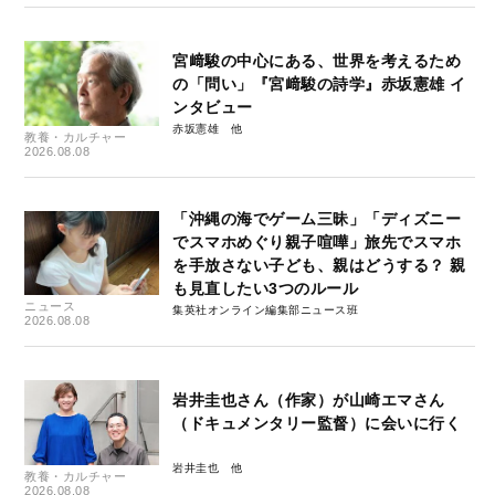
宮﨑駿の中心にある、世界を考えるため
の「問い」『宮﨑駿の詩学』赤坂憲雄 イ
ンタビュー
赤坂憲雄
教養・カルチャー
2026.08.08
「沖縄の海でゲーム三昧」「ディズニー
でスマホめぐり親子喧嘩」旅先でスマホ
を手放さない子ども、親はどうする？ 親
も見直したい3つのルール
ニュース
集英社オンライン編集部ニュース班
2026.08.08
岩井圭也さん（作家）が山崎エマさん
（ドキュメンタリー監督）に会いに行く
岩井圭也
教養・カルチャー
2026.08.08