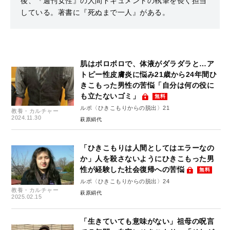
後、『週刊女性』の人間ドキュメントの執筆を長く担当
している。著書に『死ぬまで一人』がある。
肌はボロボロで、体液がダラダラと…ア
トピー性皮膚炎に悩み21歳から24年間ひ
きこもった男性の苦悩「自分は何の役に
も立たないゴミ」
無料
ルポ〈ひきこもりからの脱出〉21
教養・カルチャー
2024.11.30
萩原絹代
「ひきこもりは人間としてはエラーなの
か」人を殺さないようにひきこもった男
性が経験した社会復帰への苦悩
無料
ルポ〈ひきこもりからの脱出〉24
教養・カルチャー
萩原絹代
2025.02.15
「生きていても意味がない」祖母の呪言