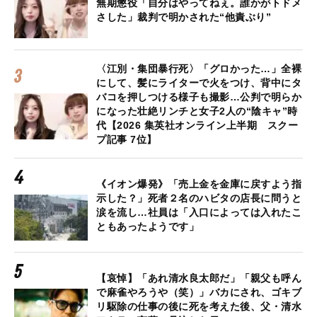
無期懲役「自分はやってねぇ。誰かがトドメ
さした」裁判で明かされた“他責ぶり”
〈江別・集団暴行死〉「グロかった…」全裸
にして、髪にライターで火をつけ、背中にタ
バコを押しつける様子も撮影…公判で明らか
になった壮絶リンチと女子2人の“陰キャ”時
代【2026 集英社オンライン上半期 スクー
プ記事 7位】
《イオン爆発》「売上金を金庫に戻すよう指
示した？」死者２名のハビタの店長に問うと
涙を流し…社員は「入口によっては入れたこ
ともあったようです」
【哀悼】「あれ清水良太郎だ」「親父も呼ん
で麻雀やろうや（笑）」バカにされ、ゴキブ
リ駆除の仕事の後に死を考えた後、父・清水