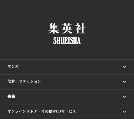
マンガ
取材・ファッション
少年マンガ
週刊少年ジャンプ
書籍
ファッション・美容
青年マンガ
ジャンプSQ.
Seventeen
週刊ヤングジャンプ
オンラインストア・その他WEBサービス
文芸・文庫・総合
芸能・情報・スポーツ
少女マンガ
Vジャンプ
non-no Web
ヤングジャンプ定期購読デジタル
すばる
Myojo
オンラインストア
りぼん
学芸・ノンフィクション・新書
最強ジャンプ
女性マンガ
@BAILA