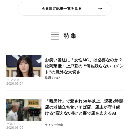
会員限定記事一覧を見る
特集
お笑い番組に「女性MC」は必要なのか？
松岡茉優・上戸彩の “何も残らないコメン
ト”の意外な大切さ
飲用てれび
エンタメ
2026.08.04
「暗黒汁」で愛され50年以上…深夜2時開
店の老舗立ち食いそば店、店主が守り続
ける"変えない味"と裏で店を支えるAI
グルメ
ライター神山
2026.08.02