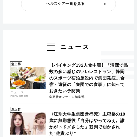
ヘルスケア一覧を見る
ニュース
急上昇
【バイキング192人食中毒】「清潔で品
数の多い感じのいいレストラン」静岡
のスポーツ宿泊施設内で集団発症…合
宿・遠征の「集団での食事」に知って
おきたい予防策
ニュース
2026.08.08
集英社オンライン編集部
急上昇
〈江別大学生集団暴行死〉主犯格の18
歳に無期懲役「自分はやってねぇ。誰
かがトドメさした」裁判で明かされ
た“他責ぶり”