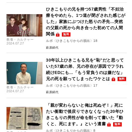
ひきこもりの兄を持つ57歳男性「不妊治
療をやめたら、1つ道が閉ざされた感じが
した」家族にぶつけた怒りの矛先…突然
の父親の死から向き合った初めての人間
関係
無料
教養・カルチャー
ルポ〈ひきこもりからの脱出〉18
2024.07.27
萩原絹代
30年以上ひきこもる兄を“恥”だと思って
いた57歳の弟、兄の存在が原因でフラれ
続けEDにも…「もう背負うのは嫌だな」
兄の死を願ってしまったワケとは
無料
ルポ〈ひきこもりからの脱出〉17
教養・カルチャー
2024.07.27
萩原絹代
「親が変わらないと俺は死ぬぞ！」死に
たい衝動で後戻りできなくなった20年ひ
きこもりの男性が命を削って書いた『動
くと、死にます。』という遺書
無料
ルポ〈ひきこもりからの脱出〉8