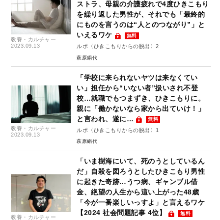
ストラ、母親の介護疲れで4度ひきこもり
を繰り返した男性が、それでも「最終的
にものを言うのは“人とのつながり”」と
いえるワケ
無料
教養・カルチャー
2023.09.13
ルポ〈ひきこもりからの脱出〉2
萩原絹代
「学校に来られないヤツは来なくてい
い」担任から“いない者”扱いされ不登
校…就職でもつまずき、ひきこもりに。
親に「働かないなら家から出ていけ！」
と言われ、遂に…
無料
教養・カルチャー
ルポ〈ひきこもりからの脱出〉1
2023.09.13
萩原絹代
「いま樹海にいて、死のうとしているん
だ」自殺を図ろうとしたひきこもり男性
に起きた奇跡…うつ病、ギャンブル借
金、絶望の人生から這い上がった48歳
「今が一番楽しいっすよ」と言えるワケ
【2024 社会問題記事 4位】
無料
教養・カルチャー