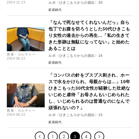
2024.12.23
ルポ〈ひきこもりからの脱出〉20
萩原絹代
「なんで死なせてくれないんだっ」自ら
包丁でお腹を切ろうとした30代ひきこも
り女性の過去からの再生…「私の生きて
きた形跡は無駄になってない」と始めた
あることとは
教養・カルチャー
ルポ〈ひきこもりからの脱出〉16
2024.06.22
萩原絹代
「コンパスの針をブスブス刺され、ホー
スで水をかけられ、母親からは…」10年
ひきこもった30代女性が経験した壮絶な
いじめと虐待「お母さんもいじめられた
し、いじめられるのは普通なのになんで
頑張れないの？」
教養・カルチャー
2024.06.22
ルポ〈ひきこもりからの脱出〉15
萩原絹代
1
2
3
4