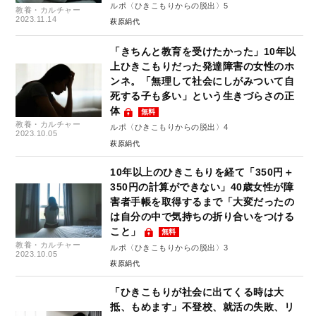
ルポ〈ひきこもりからの脱出〉5
教養・カルチャー
2023.11.14
萩原絹代
「きちんと教育を受けたかった」10年以
上ひきこもりだった発達障害の女性のホ
ンネ。「無理して社会にしがみついて自
死する子も多い」という生きづらさの正
体
無料
教養・カルチャー
ルポ〈ひきこもりからの脱出〉4
2023.10.05
萩原絹代
10年以上のひきこもりを経て「350円＋
350円の計算ができない」40歳女性が障
害者手帳を取得するまで「大変だったの
は自分の中で気持ちの折り合いをつける
こと」
無料
教養・カルチャー
ルポ〈ひきこもりからの脱出〉3
2023.10.05
萩原絹代
「ひきこもりが社会に出てくる時は大
抵、もめます」不登校、就活の失敗、リ