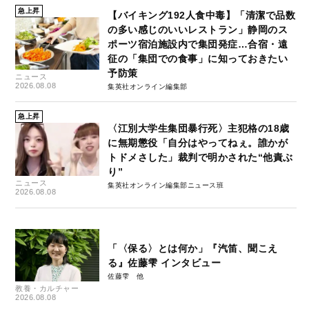
急上昇
【バイキング192人食中毒】「清潔で品数
の多い感じのいいレストラン」静岡のス
ポーツ宿泊施設内で集団発症…合宿・遠
征の「集団での食事」に知っておきたい
予防策
ニュース
2026.08.08
集英社オンライン編集部
急上昇
〈江別大学生集団暴行死〉主犯格の18歳
に無期懲役「自分はやってねぇ。誰かが
トドメさした」裁判で明かされた“他責ぶ
り”
ニュース
集英社オンライン編集部ニュース班
2026.08.08
「〈保る〉とは何か」『汽笛、聞こえ
る』佐藤雫 インタビュー
佐藤雫
教養・カルチャー
2026.08.08