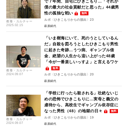
で７年間、自宅にひきこもり…「それが
僕の最大の社会貢献だと思った」44歳男
性の孤独な戦い
無料
ルポ〈ひきこもりからの脱出〉23
教養・カルチャー
2025.02.15
萩原絹代
「いま樹海にいて、死のうとしているん
だ」自殺を図ろうとしたひきこもり男性
に起きた奇跡…うつ病、ギャンブル借
金、絶望の人生から這い上がった48歳
「今が一番楽しいっすよ」と言えるワケ
無料
教養・カルチャー
2024.09.07
ルポ〈ひきこもりからの脱出〉20
萩原絹代
「学校に行ったら殺される」壮絶ないじ
めの恐怖でひきこもりに…実母と義父の
虐待から、高校生でギャンブル依存症に
なった男性（48）の地獄の日々
無料
ルポ〈ひきこもりからの脱出〉19
教養・カルチャー
2024.09.07
萩原絹代