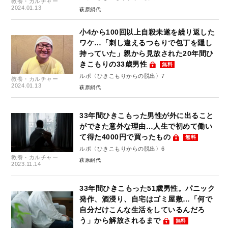
教養・カルチャー
2024.01.13
萩原絹代
小4から100回以上自殺未遂を繰り返した
ワケ…「刺し違えるつもりで包丁を隠し
持っていた」親から見放された20年間ひ
きこもりの33歳男性
無料
ルポ〈ひきこもりからの脱出〉7
教養・カルチャー
2024.01.13
萩原絹代
33年間ひきこもった男性が外に出ること
ができた意外な理由…人生で初めて働い
て得た4000円で買ったもの
無料
ルポ〈ひきこもりからの脱出〉6
教養・カルチャー
萩原絹代
2023.11.14
33年間ひきこもった51歳男性。パニック
発作、酒浸り、自宅はゴミ屋敷…「何で
自分だけこんな生活をしているんだろ
う」から解放されるまで
無料