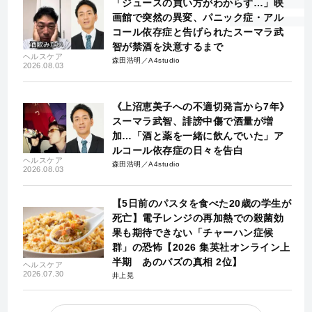
「ジュースの買い方がわからず…」映
画館で突然の異変、パニック症・アル
コール依存症と告げられたスーマラ武
智が禁酒を決意するまで
ヘルスケア
森田浩明／A4studio
2026.08.03
《上沼恵美子への不適切発言から7年》
スーマラ武智、誹謗中傷で酒量が増
加…「酒と薬を一緒に飲んでいた」ア
ルコール依存症の日々を告白
ヘルスケア
森田浩明／A4studio
2026.08.03
【5日前のパスタを食べた20歳の学生が
死亡】電子レンジの再加熱での殺菌効
果も期待できない「チャーハン症候
群」の恐怖【2026 集英社オンライン上
半期 あのバズの真相 2位】
ヘルスケア
2026.07.30
井上晃