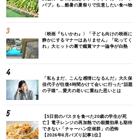
バブ」も…酷暑の夏祭りで注意したい食べ物
〈映画『ちいかわ』〉「子ども向けの映画に
静かにするマナーはありません」「叱ってく
れ」大ヒットの裏で鑑賞マナー論争が白熱
「私もまだ、こんな感情になるんだ」大久保
佳代子が往復4時間かけて会いに行った“話題
の子猿”…愛犬の老いに重ねた思いとは
【5日前のパスタを食べた20歳の学生が死
亡】電子レンジの再加熱での殺菌効果も期待
できない「チャーハン症候群」の恐怖
【2026年6月バズり記事1位】