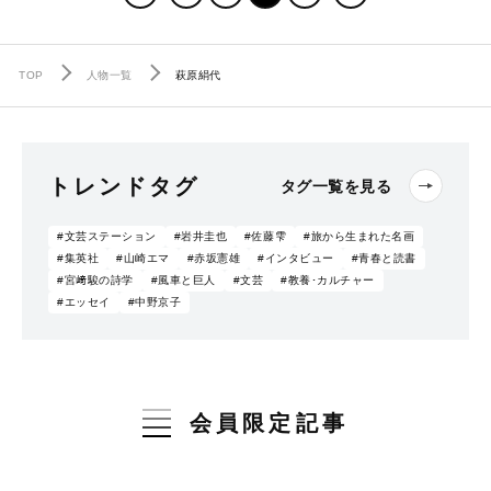
TOP
人物一覧
萩原絹代
トレンドタグ
タグ一覧を見る
#文芸ステーション
#岩井圭也
#佐藤雫
#旅から生まれた名画
#集英社
#山崎エマ
#赤坂憲雄
#インタビュー
#青春と読書
#宮﨑駿の詩学
#風車と巨人
#文芸
#教養･カルチャー
#エッセイ
#中野京子
会員限定記事