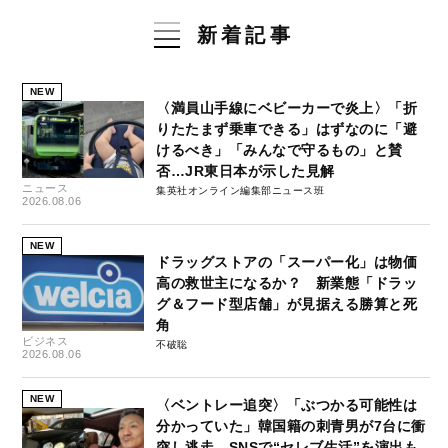
新着記事
NEW
〈満員山手線にベビーカーで炎上〉「折
りたたまず乗車できる」はずなのに「避
けるべき」「みんなで守るもの」と賛
否…JR東日本が示した見解
ニュース
集英社オンライン編集部ニュース班
2026.08.06
NEW
ドラッグストアの「スーパー化」は物価
高の救世主になるか？ 新業態「ドラッ
グ＆フード型店舗」が見据える勝算と死
角
ビジネス
不破聡
2026.08.06
NEW
〈ベントレー追突〉「ぶつかる可能性は
分かっていた」韓国籍の刺青男が7台に衝
突し逃走…SNSで“セレブ生活”を演出も