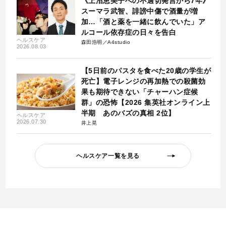
《上沼恵美子への不適切発言から7年》
スーマラ武智、誹謗中傷で酒量が増
加…「酒と薬を一緒に飲んでいた」ア
ルコール依存症の日々を告白
ヘルスケア
森田浩明／A4studio
2026.08.03
【5日前のパスタを食べた20歳の学生が
死亡】電子レンジの再加熱での殺菌効
果も期待できない「チャーハン症候
群」の恐怖【2026 集英社オンライン上
半期 あのバズの真相 2位】
ヘルスケア
2026.07.30
井上晃
ヘルスケア一覧を見る