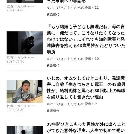
った家族への罪悪感
教養・カルチャー
ルポ〈ひきこもりからの脱出〉11
2024.04.06
萩原絹代
「もう結婚も子どもも無理だね」母の言
葉に「俺だって、こうなりたくてなった
わけではない」…それでも知的障害と発
達障害を抱える43歳男性がたどりついた
場所
教養・カルチャー
ルポ〈ひきこもりからの脱出〉10
2024.03.30
萩原絹代
いじめ、オムツしてひきこもり、発達障
害…自称「生きづらさ５冠王」の43歳男
性が、給料泥棒と罵られ30回以上の転職
を繰り返しても働きたい理由
ルポ〈ひきこもりからの脱出〉9
教養・カルチャー
2024.03.30
萩原絹代
33年間ひきこもった男性が外に出ること
ができた意外な理由…人生で初めて働い