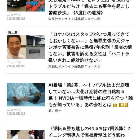
トラブルだらけ「過去にも事件を起こし
警察沙汰」《3度目の逮捕》
ニュース
2026.08.06
集英社オンライン編集部ニュース班
急上昇
「ロケバスはスタッフがいつ戻ってきて
もおかしくない…」と無罪主張の元ジャ
ンポケ斉藤被告に懲役7年求刑「反省の情
もない」被害を訴える女性は「ハニトラ
扱いされ…絶対許せない」
ニュース
2026.08.06
集英社オンライン編集部ニュース班
AI相場「第2幕」へ！ バブルはまだ崩壊
していない…大化け期待の注目銘柄５
選！ NVIDIA一強時代に終止符を打つ「誰
もが知っている」あの会社とは
有料
ニュース
石井僚一
2026.08.03
〈逆転＆勝ち越しの44.5％は7回以降〉7
イニング制導入で高校野球はどう変わ