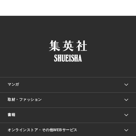
マンガ
取材・ファッション
少年マンガ
週刊少年ジャンプ
書籍
ファッション・美容
青年マンガ
ジャンプSQ.
Seventeen
週刊ヤングジャンプ
オンラインストア・その他WEBサービス
文芸・文庫・総合
芸能・情報・スポーツ
少女マンガ