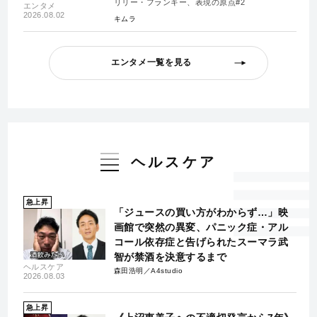
リリー・フランキー、表現の原点#2
エンタメ
2026.08.02
キムラ
エンタメ一覧を見る
ヘルスケア
急上昇
「ジュースの買い方がわからず…」映
画館で突然の異変、パニック症・アル
コール依存症と告げられたスーマラ武
智が禁酒を決意するまで
ヘルスケア
森田浩明／A4studio
2026.08.03
急上昇