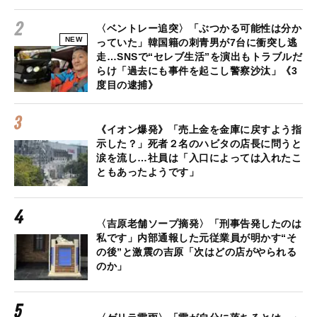
〈ベントレー追突〉「ぶつかる可能性は分か
NEW
っていた」韓国籍の刺青男が7台に衝突し逃
走…SNSで“セレブ生活”を演出もトラブルだ
らけ「過去にも事件を起こし警察沙汰」《3
度目の逮捕》
《イオン爆発》「売上金を金庫に戻すよう指
示した？」死者２名のハビタの店長に問うと
涙を流し…社員は「入口によっては入れたこ
ともあったようです」
〈吉原老舗ソープ摘発〉「刑事告発したのは
私です」内部通報した元従業員が明かす“そ
の後”と激震の吉原「次はどの店がやられる
のか」