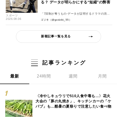
る？ データが明らかにする“短縮”の弊害
「7回制が奪うもの-データが証明するドラマの消
スポーツ
失-」
2026.08.06
ゴジキ（@godziki_55）
新着記事一覧を見る
記事ランキング
最新
24時間
週間
月間
〈冷やしキュウリで510人食中毒も…〉花火
大会の「豚の丸焼き」、キッチンカーの「ケ
バブ」も…酷暑の夏祭りで注意したい食べ物