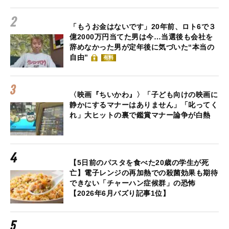
「もうお金はないです」20年前、ロト6で３
億2000万円当てた男は今…当選後も会社を
辞めなかった男が定年後に気づいた“本当の
自由”
有料
〈映画『ちいかわ』〉「子ども向けの映画に
静かにするマナーはありません」「叱ってく
れ」大ヒットの裏で鑑賞マナー論争が白熱
【5日前のパスタを食べた20歳の学生が死
亡】電子レンジの再加熱での殺菌効果も期待
できない「チャーハン症候群」の恐怖
【2026年6月バズり記事1位】