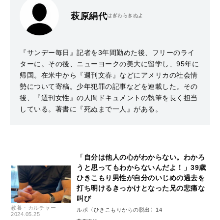
萩原絹代
はぎわらきぬよ
『サンデー毎日』記者を3年間勤めた後、フリーのライ
ターに。その後、ニューヨークの美大に留学し、95年に
帰国。在米中から『週刊文春』などにアメリカの社会情
勢について寄稿。少年犯罪の記事などを連載した。その
後、『週刊女性』の人間ドキュメントの執筆を長く担当
している。著書に『死ぬまで一人』がある。
「自分は他人の心がわからない。わかろ
うと思ってもわからないんだよ！」39歳
ひきこもり男性が自分のいじめの過去を
打ち明けるきっかけとなった兄の悲痛な
叫び
教養・カルチャー
ルポ〈ひきこもりからの脱出〉14
2024.05.25