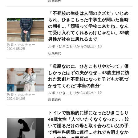
萩原絹代
「不登校の生徒は人間のクズだ」いじめ
られ、ひきこもった中学生が聞いた当時
の朝礼…「頑張って学校に来たね、なん
て受け入れてくれるわけじゃない」39歳
男性が社会に戻れるまで
教養・カルチャー
ルポ〈ひきこもりからの脱出〉13
2024.05.25
萩原絹代
「母親なのに、ひきこもりやがって」優
しかったはずの夫がなぜ…48歳主婦に訪
れた悲劇と不登校になった子どもが気づ
かせてくれた“本当の自分”
ルポ〈ひきこもりからの脱出〉12
教養・カルチャー
2024.04.06
萩原絹代
トイレで衝動的に裸になったひきこもり
48歳女性「人でいたくなくなった…」泣
いて謝るだけの母と取り合わない父の手
で精神科病院に連行…それでも消えなか