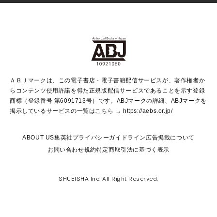
Vジャンプ
non-no Web
ヤングジャンプ定期購読デジタル
すばる
Myojo
オンラインストア
りぼん
学芸・ノンフィクション・新書
最強ジャンプ
女性マンガ
@BAILA
ヤンジャン＋
小説すばる
週プレNEWS
マーガレット
集英社OTOコンテンツ
集英社 学芸編集部
少年ジャンプ＋
その他WEBサービス
クッキー
ライトノベル・ノベライズ
MAQUIA ONLINE
となりのヤングジャンプ
集英社 文芸ステーション
週プレ グラジャパ！
別冊マーガレット
SHUEISHA MANGA-ART HERITAGE
集英社 ビジネス書
ゼブラック
ココハナ
SHUEISHA ADNAVI
SPUR.JP
集英社Webマガジン Cobalt
グランドジャンプ
web 集英社文庫
キッズ
web Sportiva
マンガMee
ジャンプキャラクターズストア
集英社新書
ジャンプルーキー！
月刊オフィスユー
ＡＢＪマークは、この電子書店・電子書籍配信サービスが、著作権者か
EDITOR'S LAB
LEE
集英社オレンジ文庫
ウルトラジャンプ
青春と読書
パラスポ＋！
らコンテンツ使用許諾を得た正規版配信サービスであることを示す登録
集英社みらい文庫
リマコミ＋
HAPPY PLUS STORE
集英社新書プラス
ジャンプTOON
商標（登録番号 第6091713号）です。ABJマークの詳細、ABJマークを
Marisol
シフォン文庫
アジア人物史
S-KIDS.LAND
マンガMeets
掲示しているサービスの一覧はこちら →
https://aebs.or.jp/
shueisha vox
よみタイ
S-MANGA
Web éclat
ダッシュエックス文庫
LEEマルシェ
kotoba
集英社ジャンプリミックス
ABOUT US
集英社プライバシーガイドライン
広告掲載について
T JAPAN:The New York Times Style Magazine
JUMP j BOOKS
お問い合わせ
規約
特定商取引法に基づく表示
SHOP Marisol
e!集英社
集英社コミック文庫
集英社女性誌ポータル
éclat premium
imidas
MEN'S NON-NO WEB
SHUEISHA Inc. All Right Reserved.
mirabella
UOMO
mirabella homme