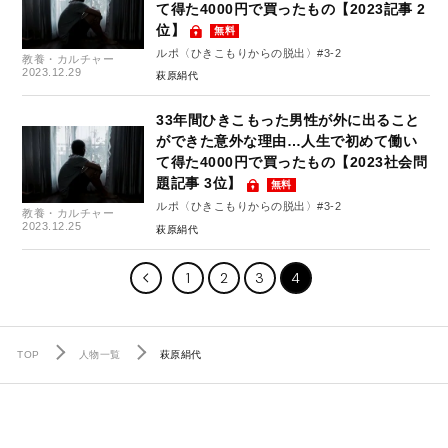
て得た4000円で買ったもの【2023記事 2
位】
無料
ルポ〈ひきこもりからの脱出〉#3-2
教養・カルチャー
2023.12.29
萩原絹代
33年間ひきこもった男性が外に出ること
ができた意外な理由…人生で初めて働い
て得た4000円で買ったもの【2023社会問
題記事 3位】
無料
ルポ〈ひきこもりからの脱出〉#3-2
教養・カルチャー
2023.12.25
萩原絹代
1
2
3
4
TOP
人物一覧
萩原絹代