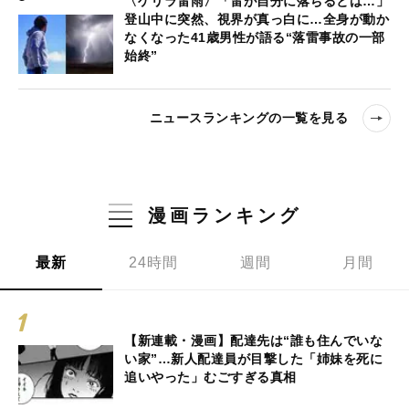
〈ゲリラ雷雨〉「雷が自分に落ちるとは…」
登山中に突然、視界が真っ白に…全身が動か
なくなった41歳男性が語る“落雷事故の一部
始終”
ニュースランキングの一覧を見る
漫画ランキング
最新
24時間
週間
月間
【新連載・漫画】配達先は“誰も住んでいな
い家”…新人配達員が目撃した「姉妹を死に
追いやった」むごすぎる真相