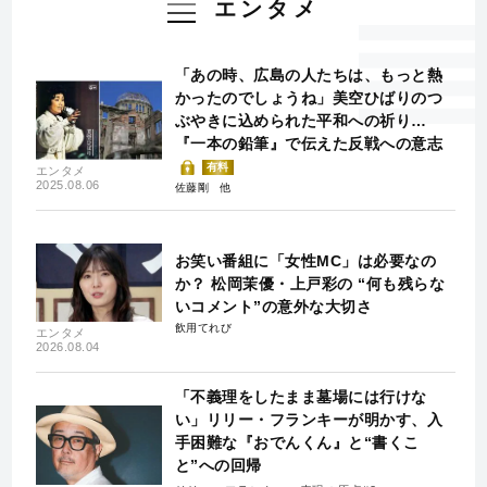
エンタメ
「あの時、広島の人たちは、もっと熱
かったのでしょうね」美空ひばりのつ
ぶやきに込められた平和への祈り…
『一本の鉛筆』で伝えた反戦への意志
有料
エンタメ
2025.08.06
佐藤剛
お笑い番組に「女性MC」は必要なの
か？ 松岡茉優・上戸彩の “何も残らな
いコメント”の意外な大切さ
飲用てれび
エンタメ
2026.08.04
「不義理をしたまま墓場には行けな
い」リリー・フランキーが明かす、入
手困難な『おでんくん』と“書くこ
と”への回帰