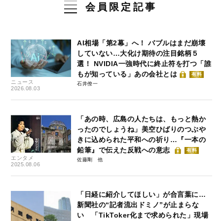
会員限定記事
AI相場「第2幕」へ！ バブルはまだ崩壊
していない…大化け期待の注目銘柄５
選！ NVIDIA一強時代に終止符を打つ「誰
もが知っている」あの会社とは
有料
ニュース
石井僚一
2026.08.03
「あの時、広島の人たちは、もっと熱か
ったのでしょうね」美空ひばりのつぶや
きに込められた平和への祈り…『一本の
鉛筆』で伝えた反戦への意志
有料
エンタメ
佐藤剛
2025.08.06
「日経に紹介してほしい」が合言葉に…
新聞社の“記者流出ドミノ”が止まらな
い 「TikToker化まで求められた」現場