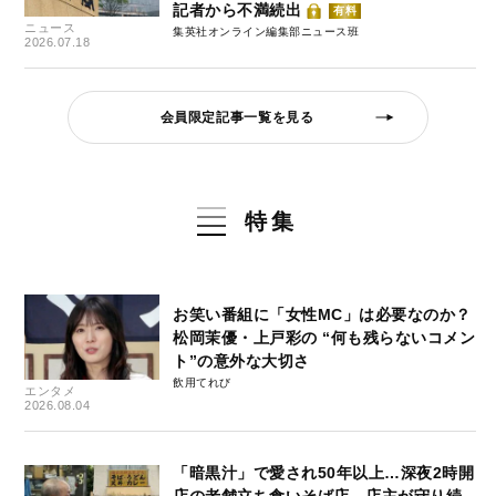
記者から不満続出
有料
ニュース
集英社オンライン編集部ニュース班
2026.07.18
会員限定記事一覧を見る
特集
お笑い番組に「女性MC」は必要なのか？
松岡茉優・上戸彩の “何も残らないコメン
ト”の意外な大切さ
飲用てれび
エンタメ
2026.08.04
「暗黒汁」で愛され50年以上…深夜2時開