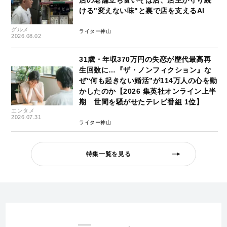
店の老舗立ち食いそば店、店主が守り続
ける"変えない味"と裏で店を支えるAI
グルメ
ライター神山
2026.08.02
31歳・年収370万円の失恋が歴代最高再
生回数に…『ザ・ノンフィクション』な
ぜ“何も起きない婚活”が114万人の心を動
かしたのか【2026 集英社オンライン上半
期 世間を騒がせたテレビ番組 1位】
エンタメ
2026.07.31
ライター神山
特集一覧を見る