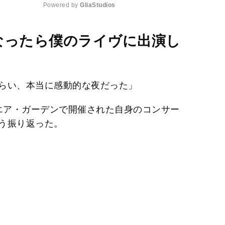
Powered by 
GliaStudios
M
なったら僕のライヴに出演し
u
t
e
らい、本当に感動的な夜だった」
スクエア・ガーデンで開催された自身のコンサー
う振り返った。