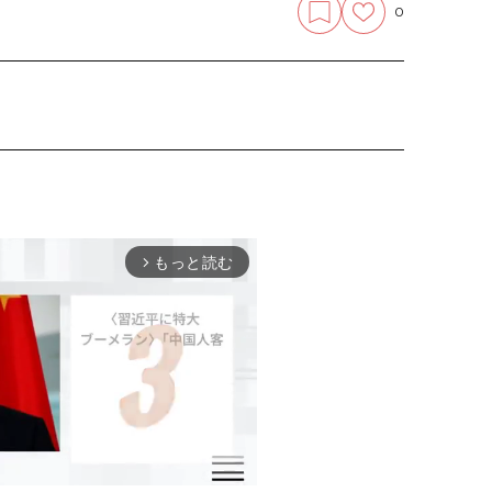
0
もっと読む
arrow_forward_ios