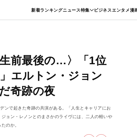
特集一覧を見る
漫画一覧を見る
新着
ランキング
ニュース
特集
ビジネス
エンタメ
漫
養・カルチャー
暮らし
スポーツ
ヘルスケア
美容
グルメ
生前最後の…〉「1位
」エルトン・ジョン
だ奇跡の夜
ガーデンで起きた奇跡の共演がある。「人生とキャリアにお
、ジョン・レノンとのまさかのライヴには、二人の軽いや
ったのか。