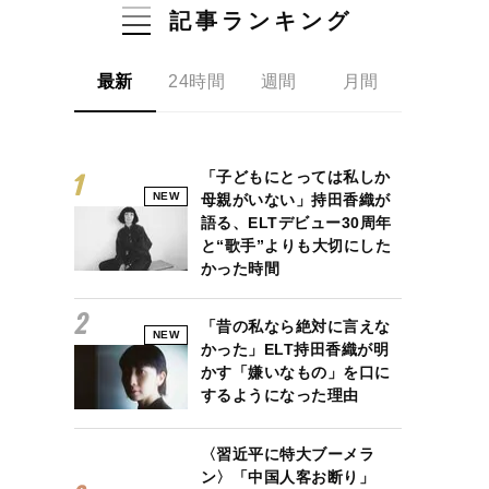
記事ランキング
最新
24時間
週間
月間
「子どもにとっては私しか
NEW
母親がいない」持田香織が
語る、ELTデビュー30周年
と“歌手”よりも大切にした
かった時間
「昔の私なら絶対に言えな
NEW
かった」ELT持田香織が明
かす「嫌いなもの」を口に
するようになった理由
〈習近平に特大ブーメラ
ン〉「中国人客お断り」