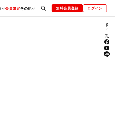
無料会員登録
ログイン
画
会員限定
その他
ファッション
恋愛・結婚
編集部
お知らせ