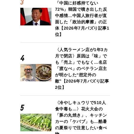
「中国に好感持てない
72%」韓国で噴き出した反
中感情…中国人旅行者が直
面した「政治的摩擦」の正
体【2026年7月バズり記事1
位】
〈人気ラーメン店が1年3カ
月で閉店〉原因は「味」で
も「売上」でもなく…名店
「渡なべ」のベテラン店主
が明かした“想定外の
敵”【2026年7月バズり記事
2位】
〈冷やしキュウリで510人
食中毒も…〉花火大会の
「豚の丸焼き」、キッチン
カーの「ケバブ」も…酷暑
の夏祭りで注意したい食べ
物