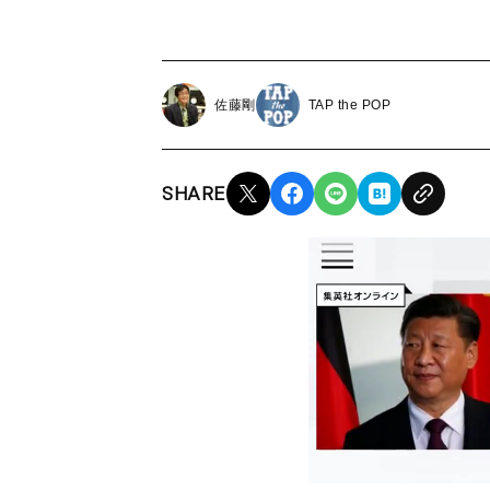
佐藤剛
TAP the POP
SHARE