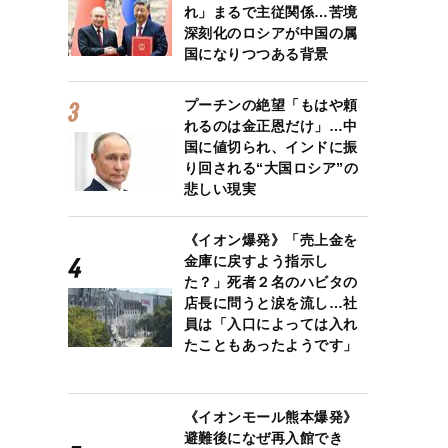
れ」まるで主従関係…苦境
深刻化のロシアが中国の属
国になりつつある背景
プーチンの絶望「もはや頼
れるのは金正恩だけ」…中
国に値切られ、インドに振
り回される“大国ロシア”の
悲しい現実
《イオン爆発》「売上金を
金庫に戻すよう指示し
た？」死者２名のハビタの
店長に問うと涙を流し…社
員は「入口によっては入れ
たこともあったようです」
《イオンモール熊本爆発》
避難後になぜ再入館でき