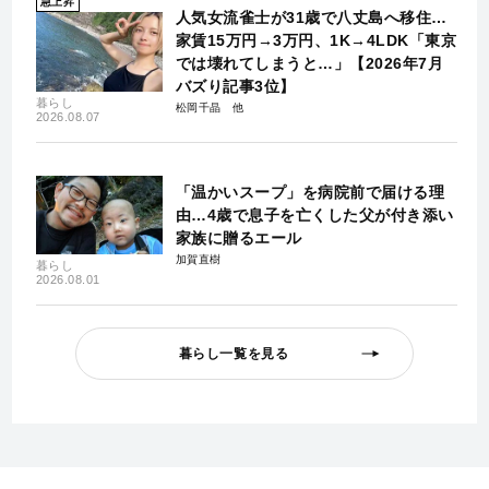
急上昇
人気女流雀士が31歳で八丈島へ移住…
家賃15万円→3万円、1K→4LDK「東京
では壊れてしまうと…」【2026年7月
バズり記事3位】
暮らし
松岡千晶
2026.08.07
「温かいスープ」を病院前で届ける理
由…4歳で息子を亡くした父が付き添い
家族に贈るエール
加賀直樹
暮らし
2026.08.01
暮らし一覧を見る