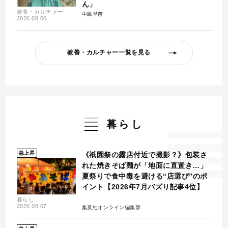
ん」
教養・カルチャー
中島早苗
2026.08.06
教養・カルチャー一覧を見る
暮らし
急上昇
《祇園祭の露店付近で撮影？》包装さ
れた焼きそば麺が「地面に直置き…」
夏祭りで食中毒を避ける“店選び”のポ
イント【2026年7月バズり記事4位】
暮らし
2026.08.07
集英社オンライン編集部