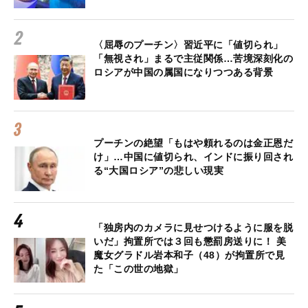
〈屈辱のプーチン〉習近平に「値切られ」
「無視され」まるで主従関係…苦境深刻化の
ロシアが中国の属国になりつつある背景
プーチンの絶望「もはや頼れるのは金正恩だ
け」…中国に値切られ、インドに振り回され
る“大国ロシア”の悲しい現実
「独房内のカメラに見せつけるように服を脱
いだ」拘置所では３回も懲罰房送りに！ 美
魔女グラドル岩本和子（48）が拘置所で見
た「この世の地獄」