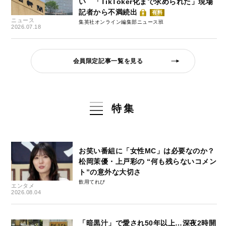
い 「TikToker化まで求められた」現場
記者から不満続出
有料
ニュース
集英社オンライン編集部ニュース班
2026.07.18
会員限定記事一覧を見る
特集
お笑い番組に「女性MC」は必要なのか？
松岡茉優・上戸彩の “何も残らないコメン
ト”の意外な大切さ
飲用てれび
エンタメ
2026.08.04
「暗黒汁」で愛され50年以上…深夜2時開