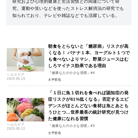
研究および心理的健康と生活習慣との関連について研
究。運動や笑いなどを使ったストレス解消法の研究でも
知られており、テレビや雑誌などでも活躍している。
朝食をとらないと「糖尿病」リスクが高
くなる！ バナナ１本、ヨーグルト１つで
も食べないよりマシ、野菜ジュースはむ
しろマイナス効果である理由
『健康な人の小さな習慣』#4
ヘルスケア
2025.05.19
大平哲也
「１日に魚１切れを食べれば認知症の発
症リスクが61%低くなる」否定するエビ
デンスがほとんどない食材は魚とあとも
うひとつ…世界最長の統計研究が見つけ
た健康になれる習慣
ヘルスケア
『健康な人の小さな習慣』#3
2025.05.12
大平哲也