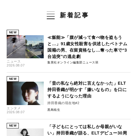
新着記事
NEW
≪飯能≫「腹が減って食べ物を盗もう
と…」91歳女性殺害を供述したベトナム
国籍の男、在留資格なし…奪った車で“3
台追突”の逃走劇
ニュース
集英社オンライン編集部ニュース班
2026.08.07
NEW
「昔の私なら絶対に言えなかった」ELT
持田香織が明かす「嫌いなもの」を口に
するようになった理由
持田香織の現在地#2
エンタメ
黒島暁生
2026.08.07
NEW
「子どもにとっては私しか母親がいな
い」持田香織が語る、ELTデビュー30周