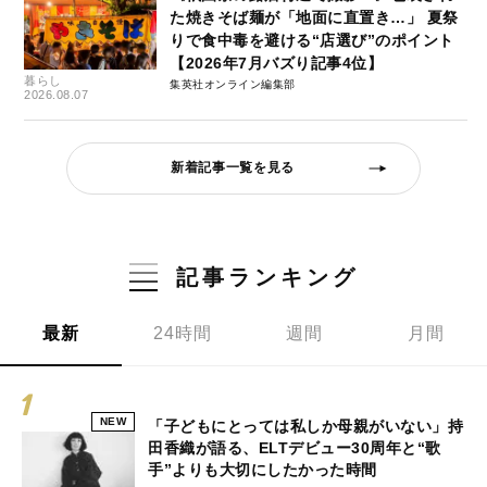
た焼きそば麺が「地面に直置き…」 夏祭
りで食中毒を避ける“店選び”のポイント
【2026年7月バズり記事4位】
暮らし
集英社オンライン編集部
2026.08.07
新着記事一覧を見る
記事ランキング
最新
24時間
週間
月間
NEW
「子どもにとっては私しか母親がいない」持
田香織が語る、ELTデビュー30周年と“歌
手”よりも大切にしたかった時間