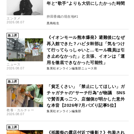
年と“歌手”よりも大切にしたかった時間
持田香織の現在地#1
エンタメ
2026.08.07
黒島暁生
急上昇
《イオンモール熊本爆発》避難後になぜ
再入館できた？ハビタ幹部は「気をつけ
て行ってらっしゃいと…モール職員は引
き止めなかった」と主張、イオンは「運
用を徹底できなかった可能性」
ニュース
2026.08.07
集英社オンライン編集部ニュース班
急上昇
「貧乏くさい」「禁止にしてほしい」ガ
チャガチャの“サーチ行為”が物議 SNS
で賛否真っ二つ、店舗側が明かした意外
な本音【2026年7月バズり記事5位】
教養・カルチャー
集英社オンライン編集部
2026.08.07
急上昇
《祇園祭の露店付近で撮影？》包装され