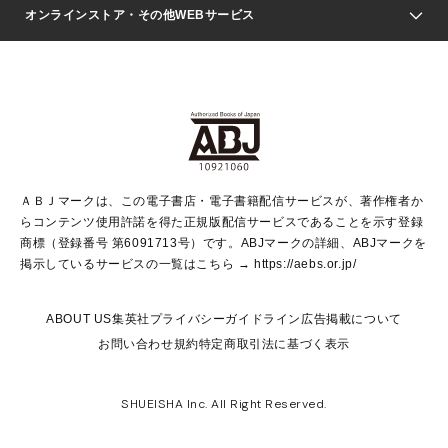
Seventeen
週刊ヤングジャンプ
オンラインストア・その他WEBサービス
文芸・文庫・総合
芸能・情報・スポーツ
少女マンガ
Vジャンプ
non-no Web
ヤングジャンプ定期購読デジタル
すばる
Myojo
オンラインストア
りぼん
学芸・ノンフィクション・新書
最強ジャンプ
女性マンガ
@BAILA
ヤンジャン＋
小説すばる
週プレNEWS
マーガレット
集英社OTOコンテンツ
集英社 学芸編集部
少年ジャンプ＋
その他WEBサービス
クッキー
ライトノベル・ノベライズ
MAQUIA ONLINE
となりのヤングジャンプ
集英社 文芸ステーション
週プレ グラジャパ！
別冊マーガレット
SHUEISHA MANGA-ART HERITAGE
集英社 ビジネス書
ゼブラック
ココハナ
SHUEISHA ADNAVI
SPUR.JP
集英社Webマガジン Cobalt
グランドジャンプ
web 集英社文庫
キッズ
web Sportiva
マンガMee
ジャンプキャラクターズストア
集英社新書
ジャンプルーキー！
月刊オフィスユー
ＡＢＪマークは、この電子書店・電子書籍配信サービスが、著作権者か
EDITOR'S LAB
LEE
集英社オレンジ文庫
ウルトラジャンプ
青春と読書
パラスポ＋！
らコンテンツ使用許諾を得た正規版配信サービスであることを示す登録
集英社みらい文庫
リマコミ＋
HAPPY PLUS STORE
集英社新書プラス
ジャンプTOON
商標（登録番号 第6091713号）です。ABJマークの詳細、ABJマークを
Marisol
シフォン文庫
アジア人物史
S-KIDS.LAND
マンガMeets
掲示しているサービスの一覧はこちら →
https://aebs.or.jp/
shueisha vox
よみタイ
S-MANGA
Web éclat
ダッシュエックス文庫
LEEマルシェ
kotoba
集英社ジャンプリミックス
ABOUT US
集英社プライバシーガイドライン
広告掲載について
T JAPAN:The New York Times Style Magazine
JUMP j BOOKS
お問い合わせ
規約
特定商取引法に基づく表示
SHOP Marisol
e!集英社
集英社コミック文庫
集英社女性誌ポータル
éclat premium
imidas
MEN'S NON-NO WEB
SHUEISHA Inc. All Right Reserved.
mirabella
UOMO