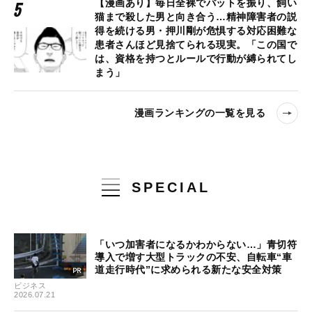
【漫画あり】毎日全裸でバットを振り、飼い
猫まで殺した男と向き合う…精神障害者の説
得を続ける男・押川剛が危惧する対応困難な
患者さんほど見捨てられる現実。「この国で
は、資格を持つとルールで行動が縛られてし
まう」
漫画ランキングの一覧を見る
SPECIAL
「いつ加害者になるかわからない…」青切符
導入で増す大型トラックの不安、自転車“車
道走行時代”に求められる新たな安全対策
ビジネス
2026.07.21