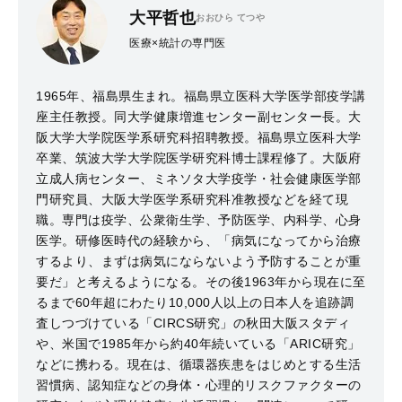
大平哲也
おおひら てつや
医療×統計の専門医
1965年、福島県生まれ。福島県立医科大学医学部疫学講
座主任教授。同大学健康増進センター副センター長。大
阪大学大学院医学系研究科招聘教授。福島県立医科大学
卒業、筑波大学大学院医学研究科博士課程修了。大阪府
立成人病センター、ミネソタ大学疫学・社会健康医学部
門研究員、大阪大学医学系研究科准教授などを経て現
職。専門は疫学、公衆衛生学、予防医学、内科学、心身
医学。研修医時代の経験から、「病気になってから治療
するより、まずは病気にならないよう予防することが重
要だ」と考えるようになる。その後1963年から現在に至
るまで60年超にわたり10,000人以上の日本人を追跡調
査しつづけている「CIRCS研究」の秋田大阪スタディ
や、米国で1985年から約40年続いている「ARIC研究」
などに携わる。現在は、循環器疾患をはじめとする生活
習慣病、認知症などの身体・心理的リスクファクターの