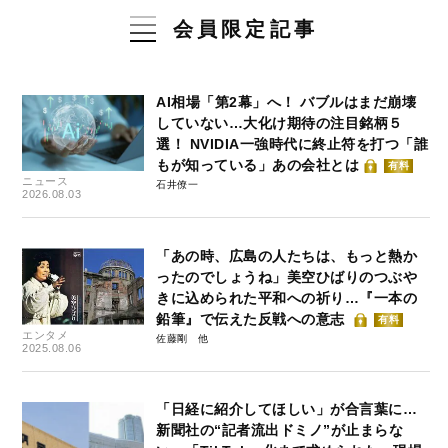
会員限定記事
AI相場「第2幕」へ！ バブルはまだ崩壊
していない…大化け期待の注目銘柄５
選！ NVIDIA一強時代に終止符を打つ「誰
もが知っている」あの会社とは
有料
ニュース
石井僚一
2026.08.03
「あの時、広島の人たちは、もっと熱か
ったのでしょうね」美空ひばりのつぶや
きに込められた平和への祈り…『一本の
鉛筆』で伝えた反戦への意志
有料
エンタメ
佐藤剛
2025.08.06
「日経に紹介してほしい」が合言葉に…
新聞社の“記者流出ドミノ”が止まらな