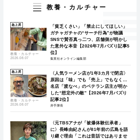
教養・カルチャー
急上昇
「貧乏くさい」「禁止にしてほしい」
ガチャガチャの“サーチ行為”が物議
SNSで賛否真っ二つ、店舗側が明かし
た意外な本音【2026年7月バズり記事5
位】
教養・カルチャー
2026.08.07
集英社オンライン編集部
急上昇
〈人気ラーメン店が1年3カ月で閉店〉
原因は「味」でも「売上」でもなく…
名店「渡なべ」のベテラン店主が明か
した“想定外の敵”【2026年7月バズり
記事2位】
教養・カルチャー
2026.08.07
井手隊長
〈元TBSアナが「被爆体験伝承者」
に〉長峰由紀さんが81年前の広島を語
り継ぐ理由「これは昔話ではありませ