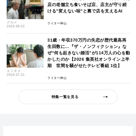
店の老舗立ち食いそば店、店主が守り続
ける"変えない味"と裏で店を支えるAI
グルメ
ライター神山
2026.08.02
31歳・年収370万円の失恋が歴代最高再
生回数に…『ザ・ノンフィクション』な
ぜ“何も起きない婚活”が114万人の心を動
かしたのか【2026 集英社オンライン上半
期 世間を騒がせたテレビ番組 1位】
エンタメ
2026.07.31
ライター神山
特集一覧を見る