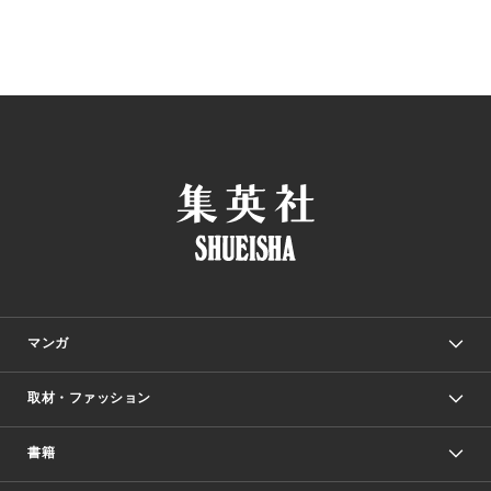
マンガ
取材・ファッション
少年マンガ
週刊少年ジャンプ
書籍
ファッション・美容
青年マンガ
ジャンプSQ.