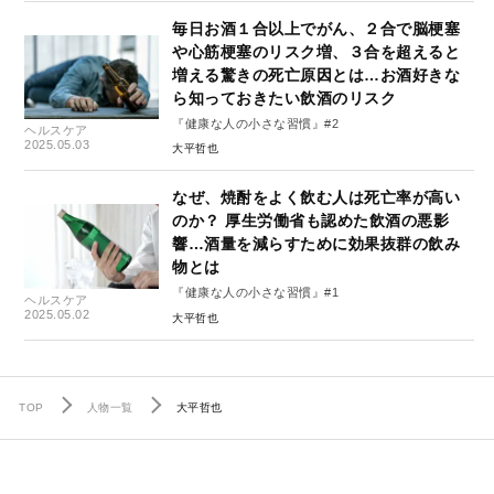
毎日お酒１合以上でがん、２合で脳梗塞
や心筋梗塞のリスク増、３合を超えると
増える驚きの死亡原因とは…お酒好きな
ら知っておきたい飲酒のリスク
『健康な人の小さな習慣』#2
ヘルスケア
2025.05.03
大平哲也
なぜ、焼酎をよく飲む人は死亡率が高い
のか？ 厚生労働省も認めた飲酒の悪影
響…酒量を減らすために効果抜群の飲み
物とは
『健康な人の小さな習慣』#1
ヘルスケア
2025.05.02
大平哲也
TOP
人物一覧
大平哲也