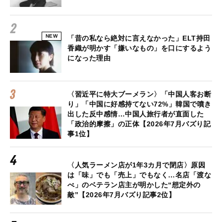
NEW
「昔の私なら絶対に言えなかった」ELT持田
香織が明かす「嫌いなもの」を口にするよう
になった理由
〈習近平に特大ブーメラン〉「中国人客お断
り」「中国に好感持てない72%」韓国で噴き
出した反中感情…中国人旅行者が直面した
「政治的摩擦」の正体【2026年7月バズり記
事1位】
〈人気ラーメン店が1年3カ月で閉店〉原因
は「味」でも「売上」でもなく…名店「渡な
べ」のベテラン店主が明かした“想定外の
敵”【2026年7月バズり記事2位】