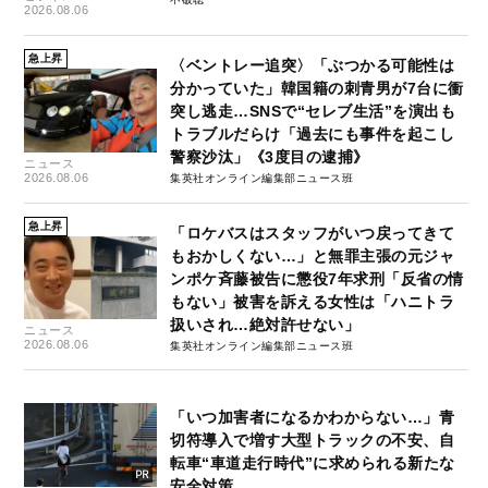
2026.08.06
急上昇
〈ベントレー追突〉「ぶつかる可能性は
分かっていた」韓国籍の刺青男が7台に衝
突し逃走…SNSで“セレブ生活”を演出も
トラブルだらけ「過去にも事件を起こし
警察沙汰」《3度目の逮捕》
ニュース
2026.08.06
集英社オンライン編集部ニュース班
急上昇
「ロケバスはスタッフがいつ戻ってきて
もおかしくない…」と無罪主張の元ジャ
ンポケ斉藤被告に懲役7年求刑「反省の情
もない」被害を訴える女性は「ハニトラ
扱いされ…絶対許せない」
ニュース
2026.08.06
集英社オンライン編集部ニュース班
「いつ加害者になるかわからない…」青
切符導入で増す大型トラックの不安、自
転車“車道走行時代”に求められる新たな
安全対策