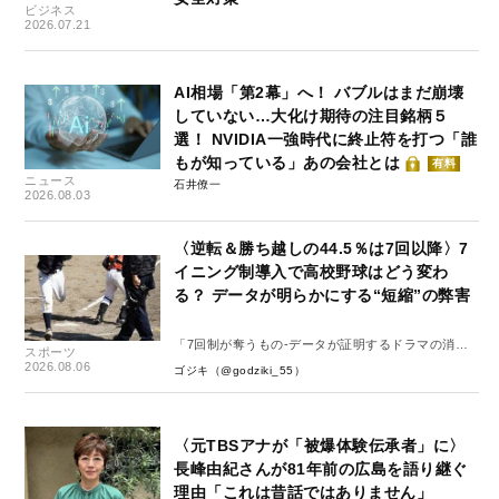
ビジネス
2026.07.21
AI相場「第2幕」へ！ バブルはまだ崩壊
していない…大化け期待の注目銘柄５
選！ NVIDIA一強時代に終止符を打つ「誰
もが知っている」あの会社とは
有料
ニュース
石井僚一
2026.08.03
〈逆転＆勝ち越しの44.5％は7回以降〉7
イニング制導入で高校野球はどう変わ
る？ データが明らかにする“短縮”の弊害
「7回制が奪うもの-データが証明するドラマの消
スポーツ
失-」
2026.08.06
ゴジキ（@godziki_55）
〈元TBSアナが「被爆体験伝承者」に〉
長峰由紀さんが81年前の広島を語り継ぐ
理由「これは昔話ではありません」