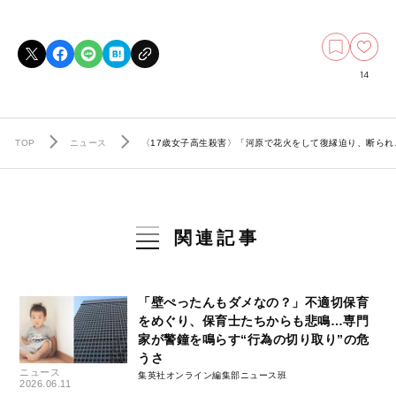
14
TOP
ニュース
〈17歳女子高生殺害〉「河原で花火をして復縁迫り、断られ
関連記事
「壁ぺったんもダメなの？」不適切保育
をめぐり、保育士たちからも悲鳴…専門
家が警鐘を鳴らす“行為の切り取り”の危
うさ
ニュース
集英社オンライン編集部ニュース班
2026.06.11