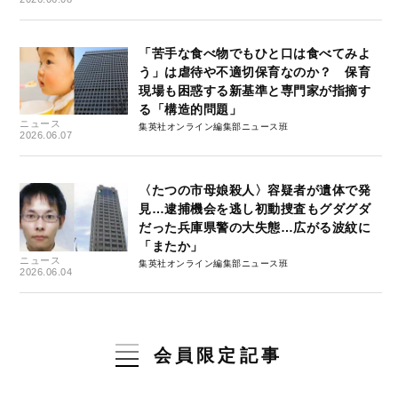
「苦手な食べ物でもひと口は食べてみよ
う」は虐待や不適切保育なのか？ 保育
現場も困惑する新基準と専門家が指摘す
る「構造的問題」
ニュース
集英社オンライン編集部ニュース班
2026.06.07
〈たつの市母娘殺人〉容疑者が遺体で発
見…逮捕機会を逃し初動捜査もグダグダ
だった兵庫県警の大失態…広がる波紋に
「またか」
ニュース
集英社オンライン編集部ニュース班
2026.06.04
会員限定記事