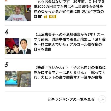
「もうお金はないです」20年前、ロト6で３
億2000万円当てた男は今…当選後も会社を
辞めなかった男が定年後に気づいた“本当の
自由”
有料
《上沼恵美子への不適切発言から7年》スー
マラ武智、誹謗中傷で酒量が増加…「酒と薬
を一緒に飲んでいた」アルコール依存症の
日々を告白
〈映画『ちいかわ』〉「子ども向けの映画に
静かにするマナーはありません」「叱ってく
れ」大ヒットの裏で鑑賞マナー論争が白熱
記事ランキングの一覧を見る