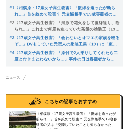
#1
〈相模原・17歳女子高生殺害〉「復縁を迫ったが断ら
れ…」首を絞めて殺害？ 元交際相手で19歳容疑者の父
は「交際していたことも知らなかった」「トラブル聞い
#2
〈17歳女子高生殺害〉「河原で花火をして復縁迫り、断
てない」
られ…」これまで何度も迫っていた茶髪の塗装工（19）
は仕事も転々…父は「朝4時に警察が来た」「普通の子
#3
〈17歳女子高生殺害〉「会わないとオマエの家族を殴る
として育ててきた」
ぞ…」DVもしていた元恋人の塗装工男（19）は「束縛
がひどく、体にアザも…」知人は少女に警察の相談も勧
#4
〈17歳女子高生殺害〉「原付で2人乗りしてくれたら二
めていた
度と付きまとわないから…」事件の日は容疑者から
の“最後のお願い”、消せなかったGPSの恐怖
ニュース
こちらの記事もおすすめ
〈相模原・17歳女子高生殺害〉「復縁を迫ったが
断られ…」首を絞めて殺害？ 元交際相手で19歳容
疑者の父は「交際していたことも知らなかった」