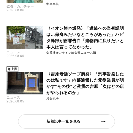
中島早苗
教養・カルチャー
2026.08.06
〈イオン熊本爆発〉「遺族への当初説明
は…保身みたいなところがあった」ハビ
タ幹部が謝罪告白「建物内に戻りたいと
本人は言ってなかった」
ニュース
集英社オンライン編集部ニュース班
2026.08.05
急上昇
〈吉原老舗ソープ摘発〉「刑事告発した
のは私です」内部通報した元従業員が明
かす“その後”と激震の吉原「次はどの店
がやられるのか」
ニュース
河合桃子
2026.08.05
新着記事一覧を見る