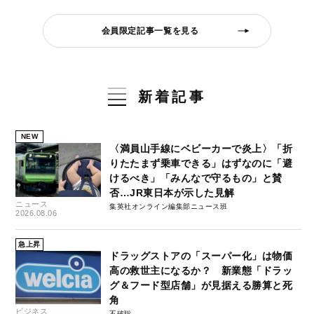
会員限定記事一覧を見る
新着記事
NEW
〈満員山手線にベビーカーで炎上〉「折
りたたまず乗車できる」はずなのに「避
けるべき」「みんなで守るもの」と賛
否…JR東日本が示した見解
ニュース
集英社オンライン編集部ニュース班
2026.08.06
急上昇
ドラッグストアの「スーパー化」は物価
高の救世主になるか？ 新業態「ドラッ
グ＆フード型店舗」が見据える勝算と死
角
ビジネス
不破聡