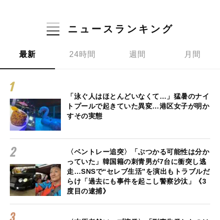
ニュースランキング
最新
24時間
週間
月間
「泳ぐ人はほとんどいなくて…」猛暑のナイ
トプールで起きていた異変…港区女子が明か
すその実態
〈ベントレー追突〉「ぶつかる可能性は分か
っていた」韓国籍の刺青男が7台に衝突し逃
走…SNSで“セレブ生活”を演出もトラブルだ
らけ「過去にも事件を起こし警察沙汰」《3
度目の逮捕》