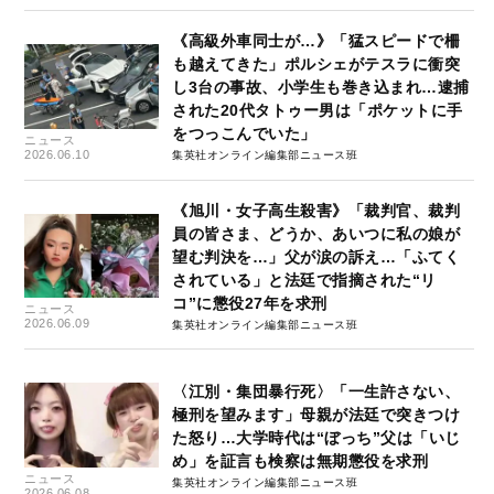
《高級外車同士が…》「猛スピードで柵
も越えてきた」ポルシェがテスラに衝突
し3台の事故、小学生も巻き込まれ…逮捕
された20代タトゥー男は「ポケットに手
をつっこんでいた」
ニュース
2026.06.10
集英社オンライン編集部ニュース班
《旭川・女子高生殺害》「裁判官、裁判
員の皆さま、どうか、あいつに私の娘が
望む判決を…」父が涙の訴え…「ふてく
されている」と法廷で指摘された“リ
コ”に懲役27年を求刑
ニュース
2026.06.09
集英社オンライン編集部ニュース班
〈江別・集団暴行死〉「一生許さない、
極刑を望みます」母親が法廷で突きつけ
た怒り…大学時代は“ぼっち”父は「いじ
め」を証言も検察は無期懲役を求刑
ニュース
集英社オンライン編集部ニュース班
2026.06.08