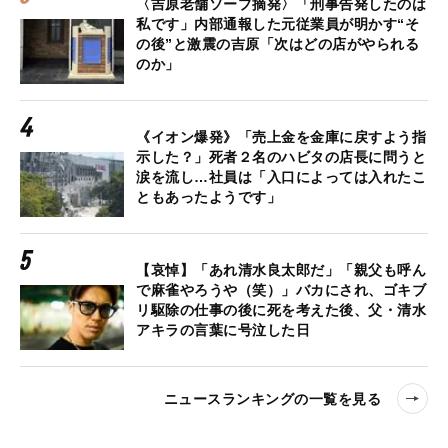
〈吉原老舗ソープ摘発〉「刑事告発したのは
私です」内部通報した元従業員が明かす“そ
の後”と激震の吉原「次はどの店がやられる
のか」
《イオン爆発》「売上金を金庫に戻すよう指
示した？」死者２名のハビタの店長に問うと
涙を流し…社員は「入口によっては入れたこ
ともあったようです」
【哀悼】「あれ清水良太郎だ」「親父も呼ん
で麻雀やろうや（笑）」バカにされ、ゴキブ
リ駆除の仕事の後に死を考えた後、父・清水
アキラの言葉に号泣した日
ニュースランキングの一覧を見る