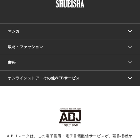
マンガ
取材・ファッション
少年マンガ
週刊少年ジャンプ
書籍
ファッション・美容
青年マンガ
ジャンプSQ.
Seventeen
週刊ヤングジャンプ
オンラインストア・その他WEBサービス
文芸・文庫・総合
芸能・情報・スポーツ
少女マンガ
Vジャンプ
non-no Web
ヤングジャンプ定期購読デジタル
すばる
Myojo
オンラインストア
りぼん
学芸・ノンフィクション・新書
最強ジャンプ
女性マンガ
@BAILA
ヤンジャン＋
小説すばる
週プレNEWS
マーガレット
集英社OTOコンテンツ
集英社 学芸編集部
少年ジャンプ＋
その他WEBサービス
クッキー
ライトノベル・ノベライズ
MAQUIA ONLINE
となりのヤングジャンプ
集英社 文芸ステーション
週プレ グラジャパ！
別冊マーガレット
SHUEISHA MANGA-ART HERITAGE
集英社 ビジネス書
ゼブラック
ココハナ
SHUEISHA ADNAVI
SPUR.JP
集英社Webマガジン Cobalt
グランドジャンプ
web 集英社文庫
キッズ
web Sportiva
マンガMee
ジャンプキャラクターズストア
集英社新書
ジャンプルーキー！
月刊オフィスユー
ＡＢＪマークは、この電子書店・電子書籍配信サービスが、著作権者か
EDITOR'S LAB
LEE
集英社オレンジ文庫
ウルトラジャンプ