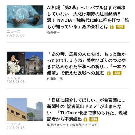
AI相場「第2幕」へ！ バブルはまだ崩壊
していない…大化け期待の注目銘柄５
選！ NVIDIA一強時代に終止符を打つ「誰
もが知っている」あの会社とは
有料
ニュース
石井僚一
2026.08.03
「あの時、広島の人たちは、もっと熱か
ったのでしょうね」美空ひばりのつぶや
きに込められた平和への祈り…『一本の
鉛筆』で伝えた反戦への意志
有料
エンタメ
佐藤剛
2025.08.06
「日経に紹介してほしい」が合言葉に…
新聞社の“記者流出ドミノ”が止まらな
い 「TikToker化まで求められた」現場
記者から不満続出
有料
ニュース
集英社オンライン編集部ニュース班
2026.07.18