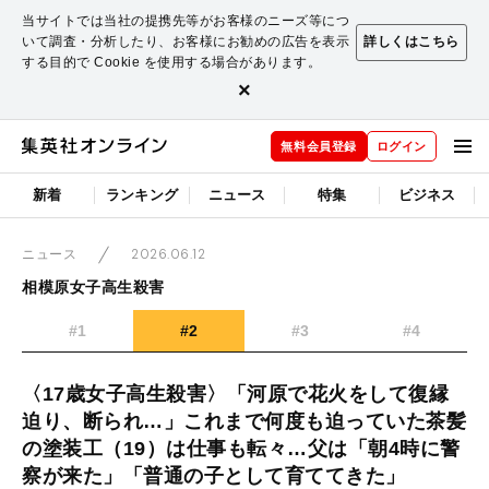
当サイトでは当社の提携先等がお客様のニーズ等につ
いて調査・分析したり、お客様にお勧めの広告を表示
詳しくはこちら
する目的で Cookie を使用する場合があります。
×
無料会員登録
ログイン
新着
ランキング
ニュース
特集
ビジネス
2026.06.12
ニュース
相模原女子高生殺害
#1
#2
#3
#4
〈17歳女子高生殺害〉「河原で花火をして復縁
迫り、断られ…」これまで何度も迫っていた茶髪
の塗装工（19）は仕事も転々…父は「朝4時に警
察が来た」「普通の子として育ててきた」