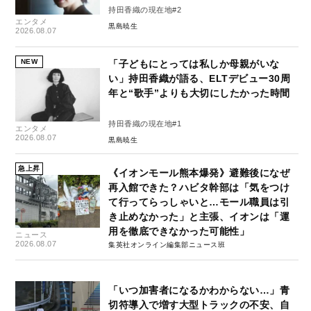
持田香織の現在地#2
エンタメ
黒島暁生
2026.08.07
NEW
「子どもにとっては私しか母親がいな
い」持田香織が語る、ELTデビュー30周
年と“歌手”よりも大切にしたかった時間
持田香織の現在地#1
エンタメ
2026.08.07
黒島暁生
急上昇
《イオンモール熊本爆発》避難後になぜ
再入館できた？ハビタ幹部は「気をつけ
て行ってらっしゃいと…モール職員は引
き止めなかった」と主張、イオンは「運
用を徹底できなかった可能性」
ニュース
2026.08.07
集英社オンライン編集部ニュース班
「いつ加害者になるかわからない…」青
切符導入で増す大型トラックの不安、自