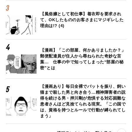
【風俗嬢として初仕事】着衣即を要求され
て、OKしたもののお客さまにマジギレした
理由は!? (4)
【漫画】「この部屋、何かありましたか？」
郵便配達員が住人から尋ねられた奇妙な言
葉… 仕事の中で知ってしまった“部屋の秘
密”とは
【漫画あり】毎日全裸でバットを振り、飼い
猫まで殺した男と向き合う…精神障害者の説
得を続ける男・押川剛が危惧する対応困難な
患者さんほど見捨てられる現実。「この国で
は、資格を持つとルールで行動が縛られてし
まう」