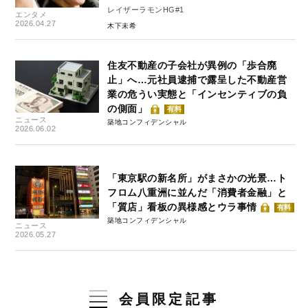
レイザーラモンHG#1
エンタメ
2026.04.27
木下未希
住友不動産の子会社が異例の「歩合廃
止」へ…元社員逮捕で露呈した不動産営
業の危うい実態と「インセンティブの負
の側面」
有料
ニュース
築地コンフィデンシャル
2026.06.02
「東京駅の新名所」がまさかの光景…ト
フロム八重洲に並んだ「消費者金融」と
「質店」看板の異様感とウラ事情
有料
築地コンフィデンシャル
ニュース
2026.05.27
会員限定記事