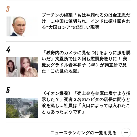
プーチンの絶望「もはや頼れるのは金正恩だ
け」…中国に値切られ、インドに振り回され
る“大国ロシア”の悲しい現実
「独房内のカメラに見せつけるように服を脱
いだ」拘置所では３回も懲罰房送りに！ 美
魔女グラドル岩本和子（48）が拘置所で見
た「この世の地獄」
《イオン爆発》「売上金を金庫に戻すよう指
示した？」死者２名のハビタの店長に問うと
涙を流し…社員は「入口によっては入れたこ
ともあったようです」
ニュースランキングの一覧を見る