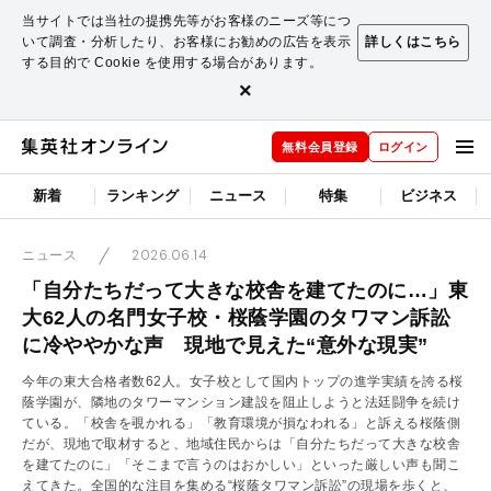
当サイトでは当社の提携先等がお客様のニーズ等につ
いて調査・分析したり、お客様にお勧めの広告を表示
詳しくはこちら
する目的で Cookie を使用する場合があります。
×
無料会員登録
ログイン
新着
ランキング
ニュース
特集
ビジネス
2026.06.14
ニュース
「自分たちだって大きな校舎を建てたのに…」東
大62人の名門女子校・桜蔭学園のタワマン訴訟
に冷ややかな声 現地で見えた“意外な現実”
今年の東大合格者数62人。女子校として国内トップの進学実績を誇る桜
蔭学園が、隣地のタワーマンション建設を阻止しようと法廷闘争を続け
ている。「校舎を覗かれる」「教育環境が損なわれる」と訴える桜蔭側
だが、現地で取材すると、地域住民からは「自分たちだって大きな校舎
を建てたのに」「そこまで言うのはおかしい」といった厳しい声も聞こ
えてきた。全国的な注目を集める“桜蔭タワマン訴訟”の現場を歩くと、