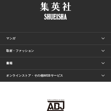
マンガ
取材・ファッション
少年マンガ
週刊少年ジャンプ
書籍
ファッション・美容
青年マンガ
ジャンプSQ.
Seventeen
週刊ヤングジャンプ
オンラインストア・その他WEBサービス
文芸・文庫・総合
芸能・情報・スポーツ
少女マンガ
Vジャンプ
non-no Web
ヤングジャンプ定期購読デジタル
すばる
Myojo
オンラインストア
りぼん
学芸・ノンフィクション・新書
最強ジャンプ
女性マンガ
@BAILA
ヤンジャン＋
小説すばる
週プレNEWS
マーガレット
集英社OTOコンテンツ
集英社 学芸編集部
少年ジャンプ＋
その他WEBサービス
クッキー
ライトノベル・ノベライズ
MAQUIA ONLINE
となりのヤングジャンプ
集英社 文芸ステーション
週プレ グラジャパ！
別冊マーガレット
SHUEISHA MANGA-ART HERITAGE
集英社 ビジネス書
ゼブラック