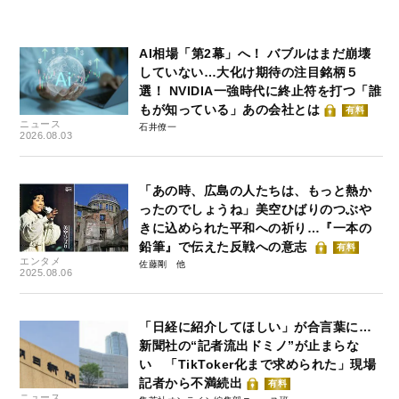
AI相場「第2幕」へ！ バブルはまだ崩壊
していない…大化け期待の注目銘柄５
選！ NVIDIA一強時代に終止符を打つ「誰
もが知っている」あの会社とは
有料
ニュース
石井僚一
2026.08.03
「あの時、広島の人たちは、もっと熱か
ったのでしょうね」美空ひばりのつぶや
きに込められた平和への祈り…『一本の
鉛筆』で伝えた反戦への意志
有料
エンタメ
佐藤剛
2025.08.06
「日経に紹介してほしい」が合言葉に…
新聞社の“記者流出ドミノ”が止まらな
い 「TikToker化まで求められた」現場
記者から不満続出
有料
ニュース