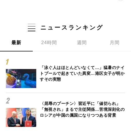
ニュースランキング
最新
24時間
週間
月間
「泳ぐ人はほとんどいなくて…」猛暑のナイ
トプールで起きていた異変…港区女子が明か
すその実態
〈屈辱のプーチン〉習近平に「値切られ」
「無視され」まるで主従関係…苦境深刻化の
ロシアが中国の属国になりつつある背景