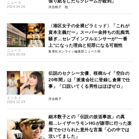
張り紙をしたらクレームが殺到」
ニュース
2024.04.26
河合桃子
〈港区女子の全裸ピラミッド〉「これが
資本主義だー」スーパー金持ちの乱痴気
騒ぎ…セレブインフルエンサーが“一番
上”になった理由と犯罪になる可能性
ニュース
集英社オンライン編集部ニュース班
2026.05.09
伝説のセクシー女優、桜樹ルイ「空白の
20年間」は「派遣会社に登録し倉庫で仕
事」「口説いてくる男性はほぼゼロ」
エンタメ
河合桃子
2024.12.24
細木数子との「伝説の放送事故」の真
相…レイザーラモンHGが謝罪に行った楽
屋でかけられた意外な言葉「心の中では
泣いてました」