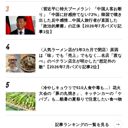
〈習近平に特大ブーメラン〉「中国人客お断
り」「中国に好感持てない72%」韓国で噴き
出した反中感情…中国人旅行者が直面した
「政治的摩擦」の正体【2026年7月バズり記
事1位】
〈人気ラーメン店が1年3カ月で閉店〉原因
は「味」でも「売上」でもなく…名店「渡な
べ」のベテラン店主が明かした“想定外の
敵”【2026年7月バズり記事2位】
〈冷やしキュウリで510人食中毒も…〉花火
大会の「豚の丸焼き」、キッチンカーの「ケ
バブ」も…酷暑の夏祭りで注意したい食べ物
記事ランキングの一覧を見る