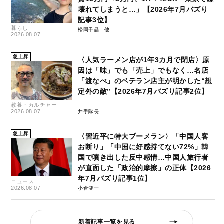
壊れてしまうと…」【2026年7月バズり
記事3位】
暮らし
松岡千晶
2026.08.07
急上昇
〈人気ラーメン店が1年3カ月で閉店〉原
因は「味」でも「売上」でもなく…名店
「渡なべ」のベテラン店主が明かした“想
定外の敵”【2026年7月バズり記事2位】
教養・カルチャー
2026.08.07
井手隊長
急上昇
〈習近平に特大ブーメラン〉「中国人客
お断り」「中国に好感持てない72%」韓
国で噴き出した反中感情…中国人旅行者
が直面した「政治的摩擦」の正体【2026
年7月バズり記事1位】
ニュース
2026.08.07
小倉健一
新着記事一覧を見る