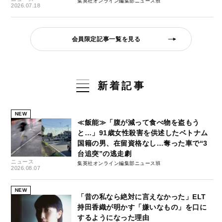
集英社オンライン編集部ニュース班
2026.07.18
会員限定記事一覧を見る
新着記事
NEW
≪飯能≫「腹が減って食べ物を盗もう
と…」91歳女性殺害を供述したベトナム
国籍の男、在留資格なし…奪った車で“3
台追突”の逃走劇
ニュース
集英社オンライン編集部ニュース班
2026.08.07
NEW
「昔の私なら絶対に言えなかった」ELT
持田香織が明かす「嫌いなもの」を口に
するようになった理由