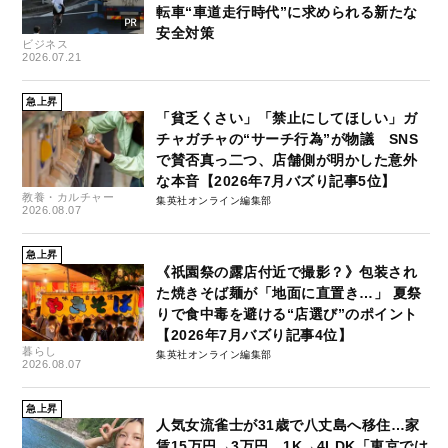
転車“車道走行時代”に求められる新たな
安全対策
ビジネス
2026.07.21
急上昇
「貧乏くさい」「禁止にしてほしい」ガ
チャガチャの“サーチ行為”が物議 SNS
で賛否真っ二つ、店舗側が明かした意外
な本音【2026年7月バズり記事5位】
教養・カルチャー
集英社オンライン編集部
2026.08.07
急上昇
《祇園祭の露店付近で撮影？》包装され
た焼きそば麺が「地面に直置き…」 夏祭
りで食中毒を避ける“店選び”のポイント
【2026年7月バズり記事4位】
暮らし
集英社オンライン編集部
2026.08.07
急上昇
人気女流雀士が31歳で八丈島へ移住…家
賃15万円→3万円、1K→4LDK「東京では