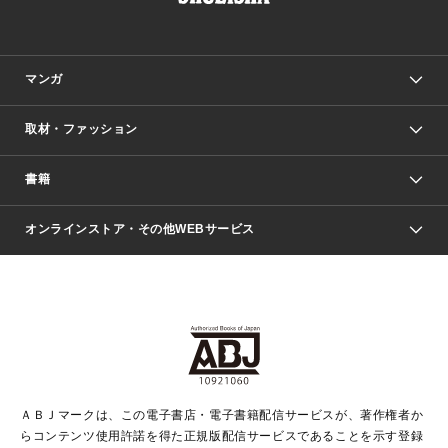
マンガ
取材・ファッション
少年マンガ
週刊少年ジャンプ
書籍
ファッション・美容
青年マンガ
ジャンプSQ.
Seventeen
週刊ヤングジャンプ
オンラインストア・その他WEBサービス
文芸・文庫・総合
芸能・情報・スポーツ
少女マンガ
Vジャンプ
non-no Web
ヤングジャンプ定期購読デジタル
すばる
Myojo
オンラインストア
りぼん
学芸・ノンフィクション・新書
最強ジャンプ
女性マンガ
@BAILA
ヤンジャン＋
小説すばる
週プレNEWS
マーガレット
集英社OTOコンテンツ
集英社 学芸編集部
少年ジャンプ＋
その他WEBサービス
クッキー
ライトノベル・ノベライズ
MAQUIA ONLINE
となりのヤングジャンプ
集英社 文芸ステーション
週プレ グラジャパ！
別冊マーガレット
SHUEISHA MANGA-ART HERITAGE
集英社 ビジネス書
ゼブラック
ココハナ
SHUEISHA ADNAVI
SPUR.JP
集英社Webマガジン Cobalt
グランドジャンプ
web 集英社文庫
キッズ
web Sportiva
マンガMee
ジャンプキャラクターズストア
集英社新書
ジャンプルーキー！
月刊オフィスユー
ＡＢＪマークは、この電子書店・電子書籍配信サービスが、著作権者か
EDITOR'S LAB
LEE
集英社オレンジ文庫
ウルトラジャンプ
青春と読書
パラスポ＋！
らコンテンツ使用許諾を得た正規版配信サービスであることを示す登録
集英社みらい文庫
リマコミ＋
HAPPY PLUS STORE
集英社新書プラス
ジャンプTOON