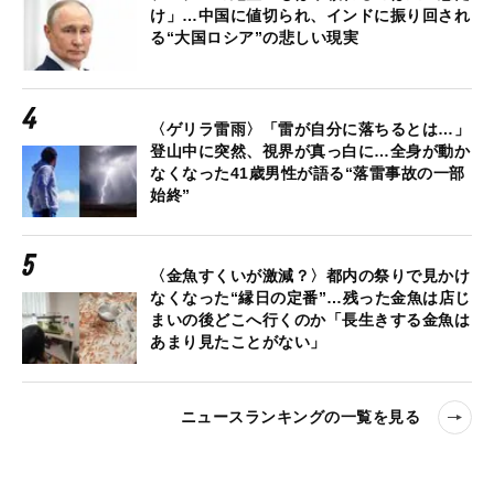
け」…中国に値切られ、インドに振り回され
る“大国ロシア”の悲しい現実
〈ゲリラ雷雨〉「雷が自分に落ちるとは…」
登山中に突然、視界が真っ白に…全身が動か
なくなった41歳男性が語る“落雷事故の一部
始終”
〈金魚すくいが激減？〉都内の祭りで見かけ
なくなった“縁日の定番”…残った金魚は店じ
まいの後どこへ行くのか「長生きする金魚は
あまり見たことがない」
ニュースランキングの一覧を見る