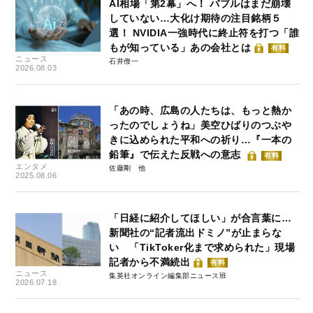
AI相場「第2幕」へ！ バブルはまだ崩壊
していない…大化け期待の注目銘柄５
選！ NVIDIA一強時代に終止符を打つ「誰
もが知っている」あの会社とは
有料
ニュース
石井僚一
2026.08.03
「あの時、広島の人たちは、もっと熱か
ったのでしょうね」美空ひばりのつぶや
きに込められた平和への祈り…『一本の
鉛筆』で伝えた反戦への意志
有料
エンタメ
佐藤剛
2025.08.06
「日経に紹介してほしい」が合言葉に…
新聞社の“記者流出ドミノ”が止まらな
い 「TikToker化まで求められた」現場
記者から不満続出
有料
ニュース
集英社オンライン編集部ニュース班
2026.07.18