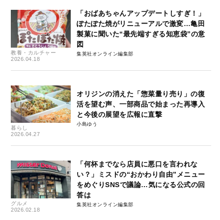
「おばあちゃんアップデートしすぎ！」
ぽたぽた焼がリニューアルで激変…亀田
製菓に聞いた“最先端すぎる知恵袋”の意
図
教養・カルチャー
集英社オンライン編集部
2026.04.18
オリジンの消えた「惣菜量り売り」の復
活を望む声、一部商品で始まった再導入
と今後の展望を広報に直撃
小島ゆう
暮らし
2026.04.27
「何杯までなら店員に悪口を言われな
い？」ミスドの“おかわり自由”メニュー
をめぐりSNSで議論…気になる公式の回
答は
グルメ
集英社オンライン編集部
2026.02.18