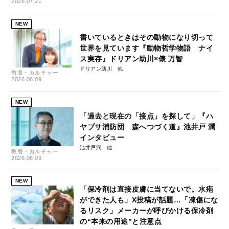
2026.07.21
NEW
書いているときはその動物になり切って
世界を見ています『動物哲学物語 ナイ
ス実存』ドリアン助川×俵 万智
ドリアン助川
教養・カルチャー
2026.08.09
NEW
「過去と現在の「接点」を探して」『ハ
ヤブサ消防団 森へつづく道』池井戸 潤
インタビュー
池井戸潤
教養・カルチャー
2026.08.09
NEW
「保冷剤は直接皮膚に当てないで。水疱
ができた人も」X投稿が話題…「凍傷にな
るリスク」メーカーが呼びかける保冷剤
の“本来の用途”と注意点