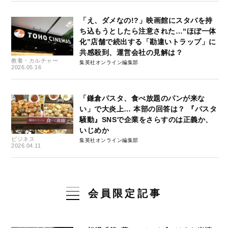
「え、ダメなの!?」映画館にスタバを持
ち込もうとしたら注意された…“ほぼ一体
化”店舗で続出する「勘違いトラップ」に
共感殺到、運営会社の見解は？
教養・カルチャー
集英社オンライン編集部
2026.05.16
「鎌倉パスタ、食べ放題のパンが来な
い」で大炎上… 本部の回答は？ 『パスタ
騒動』SNSで企業をさらすのは正義か、
いじめか
ビジネス
集英社オンライン編集部
2026.04.11
会員限定記事