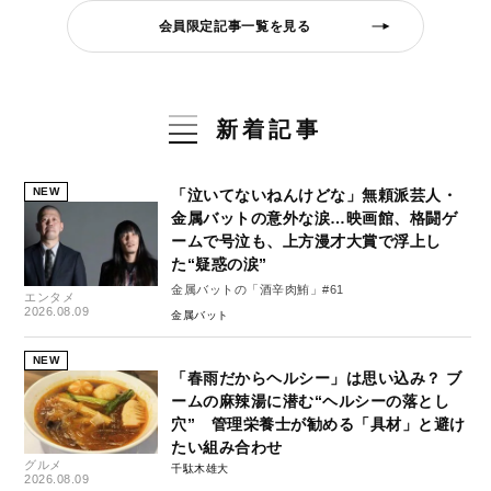
会員限定記事一覧を見る
新着記事
NEW
「泣いてないねんけどな」無頼派芸人・
金属バットの意外な涙…映画館、格闘ゲ
ームで号泣も、上方漫才大賞で浮上し
た“疑惑の涙”
金属バットの「酒辛肉鮪」#61
エンタメ
2026.08.09
金属バット
NEW
「春雨だからヘルシー」は思い込み？ ブ
ームの麻辣湯に潜む“ヘルシーの落とし
穴” 管理栄養士が勧める「具材」と避け
たい組み合わせ
グルメ
千駄木雄大
2026.08.09