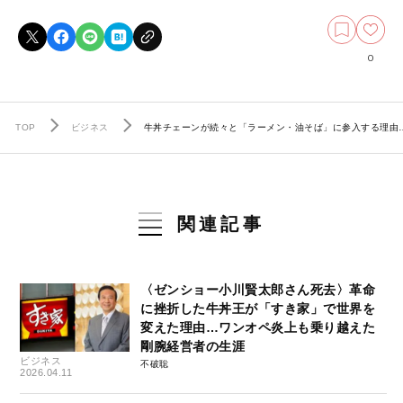
0
TOP
ビジネス
牛丼チェーンが続々と「ラーメン・油そば」に参入する理由…
関連記事
〈ゼンショー小川賢太郎さん死去〉革命
に挫折した牛丼王が「すき家」で世界を
変えた理由…ワンオペ炎上も乗り越えた
剛腕経営者の生涯
ビジネス
不破聡
2026.04.11