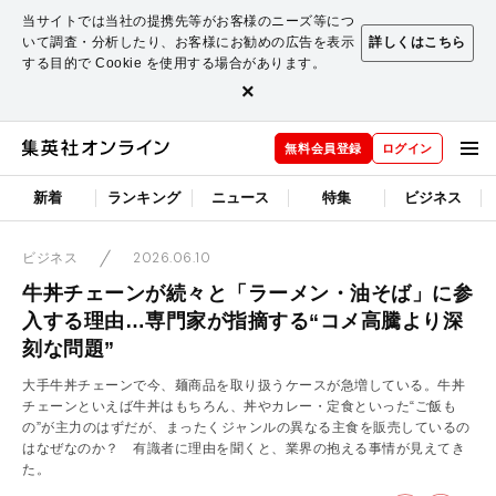
当サイトでは当社の提携先等がお客様のニーズ等につ
いて調査・分析したり、お客様にお勧めの広告を表示
詳しくはこちら
する目的で Cookie を使用する場合があります。
×
無料会員登録
ログイン
新着
ランキング
ニュース
特集
ビジネス
2026.06.10
ビジネス
牛丼チェーンが続々と「ラーメン・油そば」に参
入する理由…専門家が指摘する“コメ高騰より深
刻な問題”
大手牛丼チェーンで今、麺商品を取り扱うケースが急増している。牛丼
チェーンといえば牛丼はもちろん、丼やカレー・定食といった“ご飯も
の”が主力のはずだが、まったくジャンルの異なる主食を販売しているの
はなぜなのか？ 有識者に理由を聞くと、業界の抱える事情が見えてき
た。