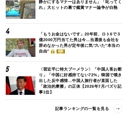
静かにするマナーはありません」「叱ってく
れ」大ヒットの裏で鑑賞マナー論争が白熱
「もうお金はないです」20年前、ロト6で３
億2000万円当てた男は今…当選後も会社を
辞めなかった男が定年後に気づいた“本当の
自由”
有料
〈習近平に特大ブーメラン〉「中国人客お断
り」「中国に好感持てない72%」韓国で噴き
出した反中感情…中国人旅行者が直面した
「政治的摩擦」の正体【2026年7月バズり記
事1位】
記事ランキングの一覧を見る