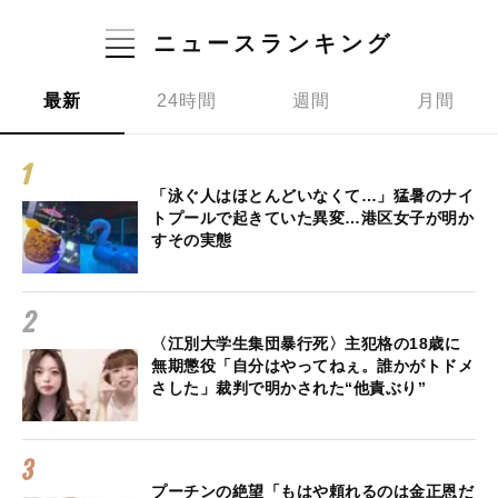
ニュースランキング
最新
24時間
週間
月間
「泳ぐ人はほとんどいなくて…」猛暑のナイ
トプールで起きていた異変…港区女子が明か
すその実態
〈江別大学生集団暴行死〉主犯格の18歳に
無期懲役「自分はやってねぇ。誰かがトドメ
さした」裁判で明かされた“他責ぶり”
プーチンの絶望「もはや頼れるのは金正恩だ