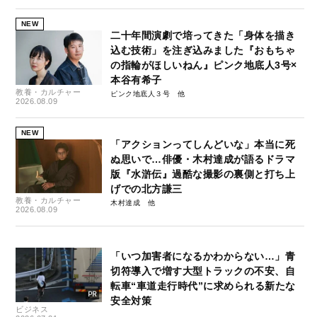
NEW
二十年間演劇で培ってきた「身体を描き
込む技術」を注ぎ込みました『おもちゃ
の指輪がほしいねん』ピンク地底人3号×
本谷有希子
教養・カルチャー
ピンク地底人３号
2026.08.09
NEW
「アクションってしんどいな」本当に死
ぬ思いで…俳優・木村達成が語るドラマ
版『水滸伝』過酷な撮影の裏側と打ち上
げでの北方謙三
教養・カルチャー
木村達成
2026.08.09
「いつ加害者になるかわからない…」青
切符導入で増す大型トラックの不安、自
転車“車道走行時代”に求められる新たな
安全対策
ビジネス