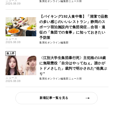
ニュース
集英社オンライン編集部ニュース班
2026.08.09
【バイキング192人食中毒】「清潔で品数
の多い感じのいいレストラン」静岡のス
ポーツ宿泊施設内で集団発症…合宿・遠
征の「集団での食事」に知っておきたい
予防策
ニュース
2026.08.08
集英社オンライン編集部
急上昇
〈江別大学生集団暴行死〉主犯格の18歳
に無期懲役「自分はやってねぇ。誰かが
トドメさした」裁判で明かされた“他責ぶ
り”
ニュース
集英社オンライン編集部ニュース班
2026.08.08
新着記事一覧を見る