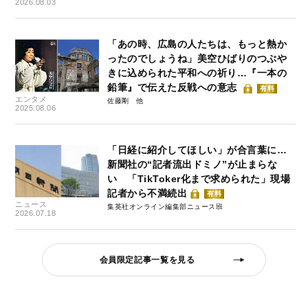
2026.08.03
「あの時、広島の人たちは、もっと熱か
ったのでしょうね」美空ひばりのつぶや
きに込められた平和への祈り…『一本の
鉛筆』で伝えた反戦への意志
有料
エンタメ
佐藤剛
2025.08.06
「日経に紹介してほしい」が合言葉に…
新聞社の“記者流出ドミノ”が止まらな
い 「TikToker化まで求められた」現場
記者から不満続出
有料
ニュース
集英社オンライン編集部ニュース班
2026.07.18
会員限定記事一覧を見る