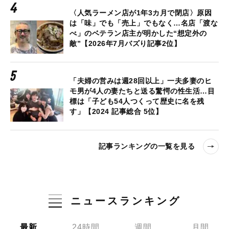
〈人気ラーメン店が1年3カ月で閉店〉原因
は「味」でも「売上」でもなく…名店「渡な
べ」のベテラン店主が明かした“想定外の
敵”【2026年7月バズり記事2位】
「夫婦の営みは週28回以上」一夫多妻のヒ
モ男が4人の妻たちと送る驚愕の性生活…目
標は「子ども54人つくって歴史に名を残
す」【2024 記事総合 5位】
記事ランキングの一覧を見る
ニュースランキング
最新
24時間
週間
月間