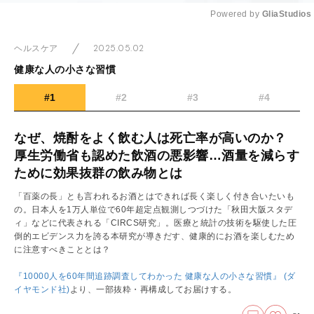
Powered by 
GliaStudios
Mute
2025.05.02
ヘルスケア
健康な人の小さな習慣
#1
#2
#3
#4
なぜ、焼酎をよく飲む人は死亡率が高いのか？
厚生労働省も認めた飲酒の悪影響…酒量を減らす
ために効果抜群の飲み物とは
「百薬の長」とも言われるお酒とはできれば長く楽しく付き合いたいも
の。日本人を1万人単位で60年超定点観測しつづけた「秋田大阪スタデ
ィ」などに代表される「CIRCS研究」。医療と統計の技術を駆使した圧
倒的エビデンス力を誇る本研究が導きだす、健康的にお酒を楽しむため
に注意すべきこととは？
『10000人を60年間追跡調査してわかった 健康な人の小さな習慣』 (ダ
イヤモンド社)
より、一部抜粋・再構成してお届けする。