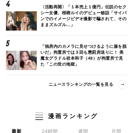
〈活動再開〉「１本売上１億円」伝説のセク
シー女優、桜樹ルイのデビュー秘話「サイパ
ンでのイメージビデオ撮影で騙されて、その
ままズルズル…」
「独房内のカメラに見せつけるように服を脱
いだ」拘置所では３回も懲罰房送りに！ 美
魔女グラドル岩本和子（48）が拘置所で見
た「この世の地獄」
ニュースランキングの一覧を見る
漫画ランキング
最新
24時間
週間
月間