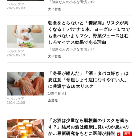
『健康な人の小さな習慣』#2
ヘルスケア
2025.05.03
大平哲也
朝食をとらないと「糖尿病」リスクが高
くなる！ バナナ１本、ヨーグルト１つで
も食べないよりマシ、野菜ジュースはむ
しろマイナス効果である理由
『健康な人の小さな習慣』#4
ヘルスケア
2025.05.19
大平哲也
「身長が縮んだ」「酒・タバコ好き」は
要注意「骨粗しょう症になりやすい人」
に共通する10大リスク
100年骨 #1
ヘルスケア
斎藤充
2024.12.08
「お酒は少量なら脳梗塞のリスクを減ら
す？」結局お酒は健康に良いのか悪いの
か…最新研究をもとに医師が解説
無料