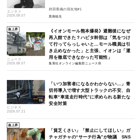
持田香織の現在地#1
エンタメ
2026.08.07
黒島暁生
急上昇
《イオンモール熊本爆発》避難後になぜ
再入館できた？ハビタ幹部は「気をつけ
て行ってらっしゃいと…モール職員は引
き止めなかった」と主張、イオンは「運
用を徹底できなかった可能性」
ニュース
2026.08.07
集英社オンライン編集部ニュース班
「いつ加害者になるかわからない…」青
切符導入で増す大型トラックの不安、自
転車“車道走行時代”に求められる新たな
安全対策
ビジネス
2026.07.21
急上昇
「貧乏くさい」「禁止にしてほしい」ガ
チャガチャの“サーチ行為”が物議 SNS