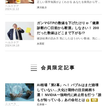
正しい医学知識がよくわかる あなたを病気から守る
ヘルスケア
10のルール #10
津川友介
2024.11.12
ガンマGTPの数値を下げたけりゃ「健康
診断の〇日前から断酒」しなさい！ 200
だった数値はどこまで下がる!?
健診結果の読み方 気にしたほうがいい数値、気にし
ヘルスケア
なくていい項目 #2
永田宏
2024.04.18
会員限定記事
AI相場「第2幕」へ！ バブルはまだ崩壊
していない…大化け期待の注目銘柄５
選！ NVIDIA一強時代に終止符を打つ「誰
もが知っている」あの会社とは
有料
ニュース
石井僚一