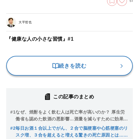
51
大平哲也
『健康な人の小さな習慣』#1
続きを読む
この記事のまとめ
#1
なぜ、焼酎をよく飲む人は死亡率が高いのか？ 厚生労
働省も認めた飲酒の悪影響…酒量を減らすために効果抜
群の飲み物とは
#2
毎日お酒１合以上でがん、２合で脳梗塞や心筋梗塞のリ
スク増、３合を超えると増える驚きの死亡原因とは…お