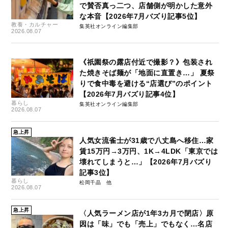
で賛否真っ二つ、店舗側が明かした意外
な本音【2026年7月バズり記事5位】
教養・カルチャー
集英社オンライン編集部
2026.08.07
《祇園祭の露店付近で撮影？》包装され
た焼きそば麺が「地面に直置き…」 夏祭
りで食中毒を避ける“店選び”のポイント
【2026年7月バズり記事4位】
暮らし
集英社オンライン編集部
2026.08.07
急上昇
人気女流雀士が31歳で八丈島へ移住…家
賃15万円→3万円、1K→4LDK「東京では
壊れてしまうと…」【2026年7月バズり
記事3位】
暮らし
松岡千晶
2026.08.07
急上昇
〈人気ラーメン店が1年3カ月で閉店〉原
因は「味」でも「売上」でもなく…名店