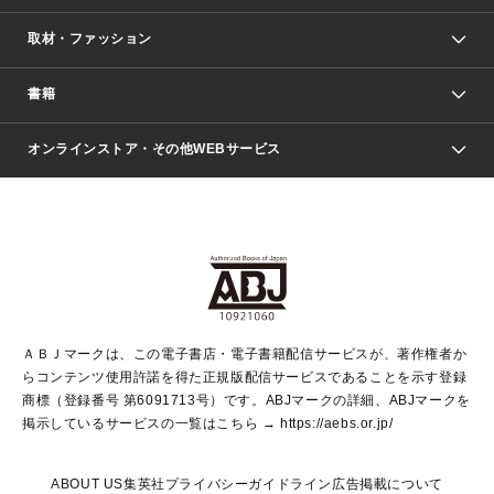
取材・ファッション
少年マンガ
週刊少年ジャンプ
書籍
ファッション・美容
青年マンガ
ジャンプSQ.
Seventeen
週刊ヤングジャンプ
オンラインストア・その他WEBサービス
文芸・文庫・総合
芸能・情報・スポーツ
少女マンガ
Vジャンプ
non-no Web
ヤングジャンプ定期購読デジタル
すばる
Myojo
オンラインストア
りぼん
学芸・ノンフィクション・新書
最強ジャンプ
女性マンガ
@BAILA
ヤンジャン＋
小説すばる
週プレNEWS
マーガレット
集英社OTOコンテンツ
集英社 学芸編集部
少年ジャンプ＋
その他WEBサービス
クッキー
ライトノベル・ノベライズ
MAQUIA ONLINE
となりのヤングジャンプ
集英社 文芸ステーション
週プレ グラジャパ！
別冊マーガレット
SHUEISHA MANGA-ART HERITAGE
集英社 ビジネス書
ゼブラック
ココハナ
SHUEISHA ADNAVI
SPUR.JP
集英社Webマガジン Cobalt
グランドジャンプ
web 集英社文庫
キッズ
web Sportiva
マンガMee
ジャンプキャラクターズストア
集英社新書
ジャンプルーキー！
月刊オフィスユー
ＡＢＪマークは、この電子書店・電子書籍配信サービスが、著作権者か
EDITOR'S LAB
LEE
集英社オレンジ文庫
ウルトラジャンプ
青春と読書
パラスポ＋！
らコンテンツ使用許諾を得た正規版配信サービスであることを示す登録
集英社みらい文庫
リマコミ＋
HAPPY PLUS STORE
集英社新書プラス
ジャンプTOON
商標（登録番号 第6091713号）です。ABJマークの詳細、ABJマークを
Marisol
シフォン文庫
アジア人物史
S-KIDS.LAND
マンガMeets
掲示しているサービスの一覧はこちら →
https://aebs.or.jp/
shueisha vox
よみタイ
S-MANGA
Web éclat
ダッシュエックス文庫
LEEマルシェ
kotoba
集英社ジャンプリミックス
ABOUT US
集英社プライバシーガイドライン
広告掲載について
T JAPAN:The New York Times Style Magazine
JUMP j BOOKS