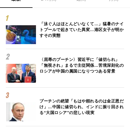
「泳ぐ人はほとんどいなくて…」猛暑のナイ
トプールで起きていた異変…港区女子が明か
すその実態
〈屈辱のプーチン〉習近平に「値切られ」
「無視され」まるで主従関係…苦境深刻化の
ロシアが中国の属国になりつつある背景
プーチンの絶望「もはや頼れるのは金正恩だ
け」…中国に値切られ、インドに振り回され
る“大国ロシア”の悲しい現実