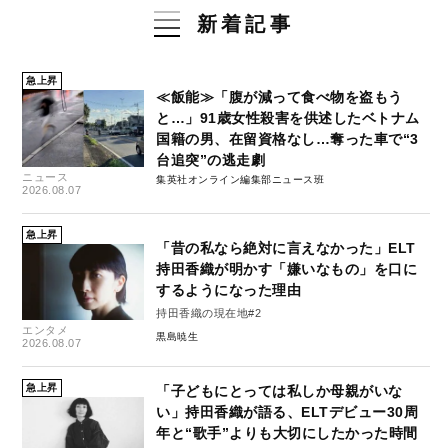
新着記事
急上昇
≪飯能≫「腹が減って食べ物を盗もう
と…」91歳女性殺害を供述したベトナム
国籍の男、在留資格なし…奪った車で“3
台追突”の逃走劇
ニュース
集英社オンライン編集部ニュース班
2026.08.07
急上昇
「昔の私なら絶対に言えなかった」ELT
持田香織が明かす「嫌いなもの」を口に
するようになった理由
持田香織の現在地#2
エンタメ
黒島暁生
2026.08.07
急上昇
「子どもにとっては私しか母親がいな
い」持田香織が語る、ELTデビュー30周
年と“歌手”よりも大切にしたかった時間