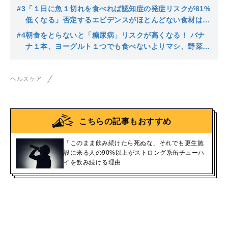
酒好きなら知っておきたい飲酒のリスク
#3
「１日に魚１切れを食べれば認知症の発症リスクが61%
低くなる」否定するエビデンスがほとんどない食材は魚
とあともうひとつ…世界最長の統計研究が見つけた健康
#4
朝食をとらないと「糖尿病」リスクが高くなる！ バナ
になれる習慣
ナ１本、ヨーグルト１つでも食べないよりマシ、野菜ジ
ュースはむしろマイナス効果である理由
ヘルスケア
こちらの記事もおすすめ
「このまま飲み続けたら死ぬな」それでも更生施
設に来る人の90%以上がストロング系缶チューハ
イを飲み続ける理由