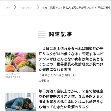
TOP
ヘルスケア
なぜ、焼酎をよく飲む人は死亡率が高いのか？ 厚生労働
関連記事
「１日に魚１切れを食べれば認知症の発
症リスクが61%低くなる」否定するエビ
デンスがほとんどない食材は魚とあとも
うひとつ…世界最長の統計研究が見つけ
た健康になれる習慣
ヘルスケア
『健康な人の小さな習慣』#3
2025.05.12
大平哲也
毎日お酒１合以上でがん、２合で脳梗塞
や心筋梗塞のリスク増、３合を超えると
増える驚きの死亡原因とは…お酒好きな
ら知っておきたい飲酒のリスク