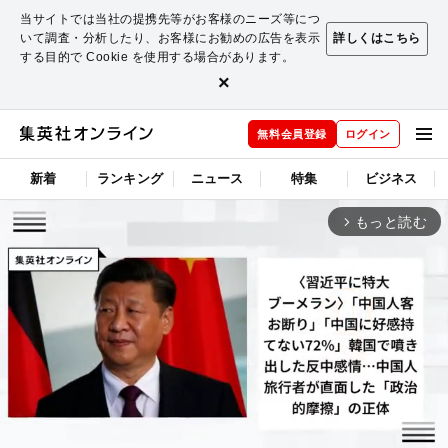
当サイトでは当社の提携先等がお客様のニーズ等につ
いて調査・分析したり、お客様にお勧めの広告を表示
詳しくはこちら
する目的で Cookie を使用する場合があります。
×
無料会員登録
ログイン
新着
ランキング
ニュース
特集
ビジネス
もっと読む
arrow_forward_ios