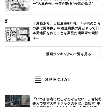
ー”の異色作、作者が語る“怪異の原点”
【漫画あり】日給最高6万円。「子供のころ
の夢は風俗嬢」47都道府県の男とヤって日
本男地図を作ることを夢見た漫画家の素顔
は…
漫画ランキングの一覧を見る
SPECIAL
「いつ加害者になるかわからない…」青切符
導入で増す大型トラックの不安、自転車“車