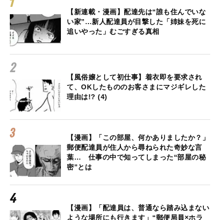
【新連載・漫画】配達先は“誰も住んでいな
い家”…新人配達員が目撃した「姉妹を死に
追いやった」むごすぎる真相
【風俗嬢として初仕事】着衣即を要求され
て、OKしたもののお客さまにマジギレした
理由は!? (4)
【漫画】「この部屋、何かありましたか？」
郵便配達員が住人から尋ねられた奇妙な言
葉… 仕事の中で知ってしまった“部屋の秘
密”とは
【漫画】「配達員は、普通なら踏み込まない
ような場所にも行きます」“郵便局員×ホラ