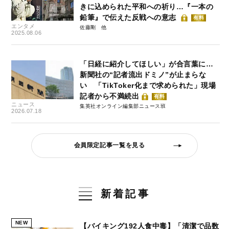
きに込められた平和への祈り…『一本の
鉛筆』で伝えた反戦への意志
有料
エンタメ
佐藤剛
2025.08.06
「日経に紹介してほしい」が合言葉に…
新聞社の“記者流出ドミノ”が止まらな
い 「TikToker化まで求められた」現場
記者から不満続出
有料
ニュース
集英社オンライン編集部ニュース班
2026.07.18
会員限定記事一覧を見る
新着記事
NEW
【バイキング192人食中毒】「清潔で品数