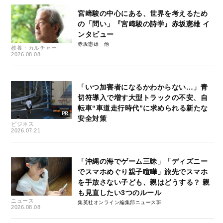
宮﨑駿の中心にある、世界を考えるため
の「問い」『宮﨑駿の詩学』赤坂憲雄 イ
ンタビュー
赤坂憲雄
教養・カルチャー
2026.08.08
「いつ加害者になるかわからない…」青
切符導入で増す大型トラックの不安、自
転車“車道走行時代”に求められる新たな
安全対策
ビジネス
2026.07.21
「沖縄の海でゲーム三昧」「ディズニー
でスマホめぐり親子喧嘩」旅先でスマホ
を手放さない子ども、親はどうする？ 親
も見直したい3つのルール
ニュース
集英社オンライン編集部ニュース班
2026.08.08