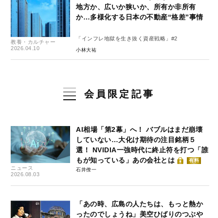
地方か、広いか狭いか、所有か非所有
か…多様化する日本の不動産“格差”事情
「インフレ地獄を生き抜く資産戦略」#2
教養・カルチャー
2026.04.10
小林大祐
会員限定記事
AI相場「第2幕」へ！ バブルはまだ崩壊
していない…大化け期待の注目銘柄５
選！ NVIDIA一強時代に終止符を打つ「誰
もが知っている」あの会社とは
有料
ニュース
石井僚一
2026.08.03
「あの時、広島の人たちは、もっと熱か
ったのでしょうね」美空ひばりのつぶや