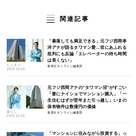
関連記事
「暴落しても満足できる」元フジ西岡孝
洋アナが語るタワマン愛…世にあふれる
批判にも反論「エレベーターの待ち時間
は長くない」
ビジネス
集英社オンライン編集部
2025.10.09
元フジ西岡アナの“タワマン沼”がすごい
「妻にナイショでマンション購入」「一
生住むはずが翌年また引っ越し」いまの
保有物件は数億円の価値
暮らし
集英社オンライン編集部
2025.10.09
「マンションに住みながら投資する」っ