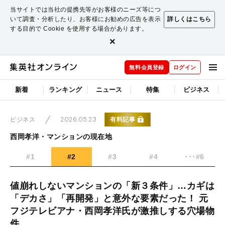
当サイトでは当社の提携先等がお客様のニーズ等につ
いて調査・分析したり、お客様にお勧めの広告を表示
詳しくはこちら
する目的で Cookie を使用する場合があります。
×
無料会員登録
ログイン
新着
ランキング
ニュース
特集
ビジネス
2026.05.23
有料記事
ビジネス
西岡孝洋・マンションの現在地
#1
#2
#3
#4
･･･#6
値崩れしないマンションの「新３条件」…カギは
「デカさ」「再開発」と意外な要素だった！ 元
フジテレビアナ・西岡孝洋氏が激推しする穴場物
件