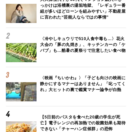
っかけは浴槽裏の湯垢地獄、「レギュラー番
組が多いほどローンを組みやすい」不動産屋
に言われた“芸能人ならではの事情”
〈冷やしキュウリで510人食中毒も…〉花火
大会の「豚の丸焼き」、キッチンカーの「ケ
バブ」も…酷暑の夏祭りで注意したい食べ物
〈映画『ちいかわ』〉「子ども向けの映画に
静かにするマナーはありません」「叱ってく
れ」大ヒットの裏で鑑賞マナー論争が白熱
【5日前のパスタを食べた20歳の学生が死
亡】電子レンジの再加熱での殺菌効果も期待
できない「チャーハン症候群」の恐怖