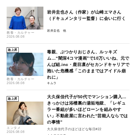
岩井圭也さん（作家）が山崎エマさん
（ドキュメンタリー監督）に会いに行く
岩井圭也
教養・カルチャー
2026.08.08
急上昇
毒親、ぶつかりおじさん、ルッキズ
ム…“闇深4コマ漫画”で10万いいね、元で
んぱ組.inc・鹿目凛がセカンドキャリアで
抱いた危機感「このままではアイドル崩
れに」
教養・カルチャー
2026.08.08
キムラ
大久保佳代子が50代でマンション購入…
急上昇
きっかけは浴槽裏の湯垢地獄、「レギュ
ラー番組が多いほどローンを組みやす
い」不動産屋に言われた“芸能人ならでは
の事情”
エンタメ
大久保佳代子のほどほどな毎日#22
2026.08.08