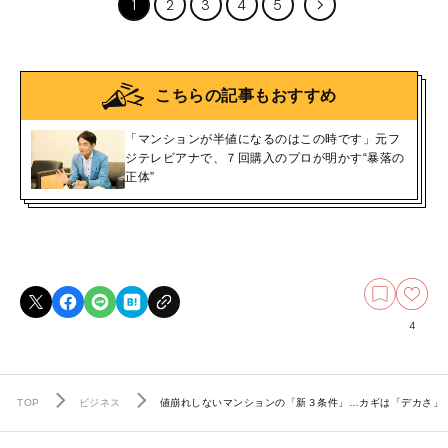
1
2
3
4
5
こちらの記事もおすすめ
「マンションが半値になるのはこの時です」元フ
ジテレビアナで、７回購入のプロが明かす“暴落の
正体”
4
TOP
ビジネス
値崩れしないマンションの「新３条件」…カギは「デカさ」