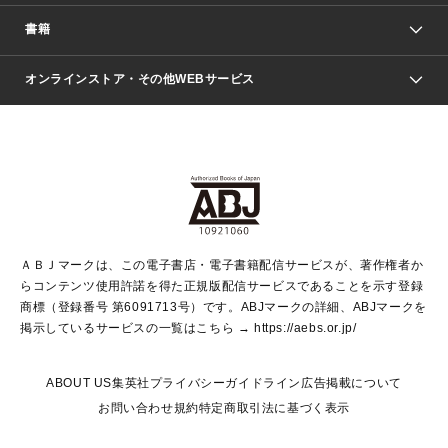
週刊少年ジャンプ
書籍
ファッション・美容
青年マンガ
ジャンプSQ.
Seventeen
週刊ヤングジャンプ
オンラインストア・その他WEBサービス
文芸・文庫・総合
芸能・情報・スポーツ
少女マンガ
Vジャンプ
non-no Web
ヤングジャンプ定期購読デジタル
すばる
Myojo
オンラインストア
りぼん
学芸・ノンフィクション・新書
最強ジャンプ
女性マンガ
@BAILA
ヤンジャン＋
小説すばる
週プレNEWS
マーガレット
集英社OTOコンテンツ
集英社 学芸編集部
少年ジャンプ＋
その他WEBサービス
クッキー
ライトノベル・ノベライズ
MAQUIA ONLINE
となりのヤングジャンプ
集英社 文芸ステーション
週プレ グラジャパ！
別冊マーガレット
SHUEISHA MANGA-ART HERITAGE
集英社 ビジネス書
ゼブラック
ココハナ
SHUEISHA ADNAVI
SPUR.JP
集英社Webマガジン Cobalt
グランドジャンプ
web 集英社文庫
キッズ
web Sportiva
マンガMee
ジャンプキャラクターズストア
集英社新書
ジャンプルーキー！
月刊オフィスユー
ＡＢＪマークは、この電子書店・電子書籍配信サービスが、著作権者か
EDITOR'S LAB
LEE
集英社オレンジ文庫
ウルトラジャンプ
青春と読書
パラスポ＋！
らコンテンツ使用許諾を得た正規版配信サービスであることを示す登録
集英社みらい文庫
リマコミ＋
HAPPY PLUS STORE
集英社新書プラス
ジャンプTOON
商標（登録番号 第6091713号）です。ABJマークの詳細、ABJマークを
Marisol
シフォン文庫
アジア人物史
S-KIDS.LAND
マンガMeets
掲示しているサービスの一覧はこちら →
https://aebs.or.jp/
shueisha vox
よみタイ
S-MANGA
Web éclat
ダッシュエックス文庫
LEEマルシェ
kotoba
集英社ジャンプリミックス
ABOUT US
集英社プライバシーガイドライン
広告掲載について
T JAPAN:The New York Times Style Magazine
JUMP j BOOKS
お問い合わせ
規約
特定商取引法に基づく表示
SHOP Marisol
e!集英社
集英社コミック文庫
集英社女性誌ポータル
éclat premium