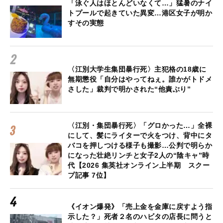
「泳ぐ人はほとんどいなくて…」猛暑のナイ
トプールで起きていた異変…港区女子が明か
すその実態
〈江別大学生集団暴行死〉主犯格の18歳に
無期懲役「自分はやってねぇ。誰かがトドメ
さした」裁判で明かされた“他責ぶり”
〈江別・集団暴行死〉「グロかった…」全裸
にして、髪にライターで火をつけ、背中にタ
バコを押しつける様子も撮影…公判で明らか
になった壮絶リンチと女子2人の“陰キャ”時
代【2026 集英社オンライン上半期 スクー
プ記事 7位】
《イオン爆発》「売上金を金庫に戻すよう指
示した？」死者２名のハビタの店長に問うと