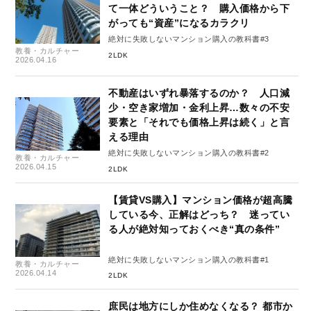
て一体どういうこと？ 購入価格から下
がっても“資産”になるカラクリ
絶対に失敗しないマンション購入の教科書#3
教養・カルチャー
2LDK
2026.04.16
不動産はいずれ暴落するのか？ 人口減
少・空き家増加・金利上昇…数々の不安
要素と「それでも価格上昇は続く」と言
える理由
絶対に失敗しないマンション購入の教科書#2
教養・カルチャー
2026.04.15
2LDK
【賃貸VS購入】マンション価格が超高騰
している今、正解はどっち？ 迷ってい
る人が絶対知っておくべき“真の条件”
絶対に失敗しないマンション購入の教科書#1
教養・カルチャー
2026.04.14
2LDK
庶民は地方にしか住めなくなる？ 都市か