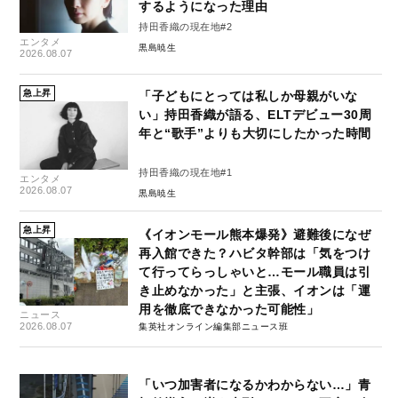
するようになった理由
持田香織の現在地#2
エンタメ
黒島暁生
2026.08.07
急上昇
「子どもにとっては私しか母親がいな
い」持田香織が語る、ELTデビュー30周
年と“歌手”よりも大切にしたかった時間
持田香織の現在地#1
エンタメ
2026.08.07
黒島暁生
急上昇
《イオンモール熊本爆発》避難後になぜ
再入館できた？ハビタ幹部は「気をつけ
て行ってらっしゃいと…モール職員は引
き止めなかった」と主張、イオンは「運
用を徹底できなかった可能性」
ニュース
2026.08.07
集英社オンライン編集部ニュース班
「いつ加害者になるかわからない…」青