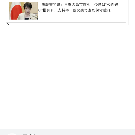
「履歴書問題」再燃の高市首相、今度は“公約破
り”批判も…支持率下落の裏で進む保守離れ