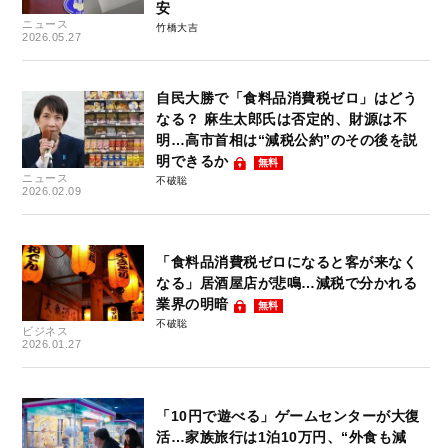
安
ニュース
竹橋大吉
2026.05.27
自民大勝で「食料品消費税ゼロ」はどう
なる？ 麻生太郎氏は否定的、財源は不
明…高市首相は“減税公約”のその後を説
明できるか
無料
ニュース
不破聡
2026.02.09
「食料品消費税ゼロになると客が来なく
なる」居酒屋店が悲鳴…減税で分かれる
業界の明暗
無料
不破聡
ビジネス
2026.01.27
「10円で遊べる」ゲームセンターが大復
活…家族旅行は1泊10万円、“外食も減