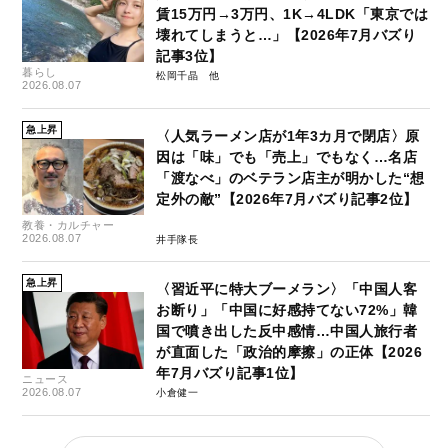
賃15万円→3万円、1K→4LDK「東京では
壊れてしまうと…」【2026年7月バズり
記事3位】
暮らし
松岡千晶
2026.08.07
急上昇
〈人気ラーメン店が1年3カ月で閉店〉原
因は「味」でも「売上」でもなく…名店
「渡なべ」のベテラン店主が明かした“想
定外の敵”【2026年7月バズり記事2位】
教養・カルチャー
2026.08.07
井手隊長
急上昇
〈習近平に特大ブーメラン〉「中国人客
お断り」「中国に好感持てない72%」韓
国で噴き出した反中感情…中国人旅行者
が直面した「政治的摩擦」の正体【2026
年7月バズり記事1位】
ニュース
2026.08.07
小倉健一