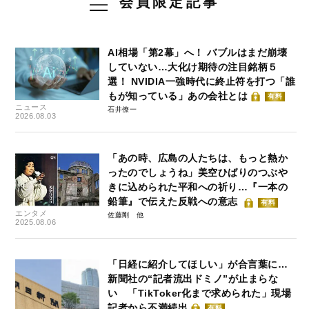
会員限定記事
AI相場「第2幕」へ！ バブルはまだ崩壊
していない…大化け期待の注目銘柄５
選！ NVIDIA一強時代に終止符を打つ「誰
もが知っている」あの会社とは
有料
ニュース
石井僚一
2026.08.03
「あの時、広島の人たちは、もっと熱か
ったのでしょうね」美空ひばりのつぶや
きに込められた平和への祈り…『一本の
鉛筆』で伝えた反戦への意志
有料
エンタメ
佐藤剛
2025.08.06
「日経に紹介してほしい」が合言葉に…
新聞社の“記者流出ドミノ”が止まらな
い 「TikToker化まで求められた」現場
記者から不満続出
有料