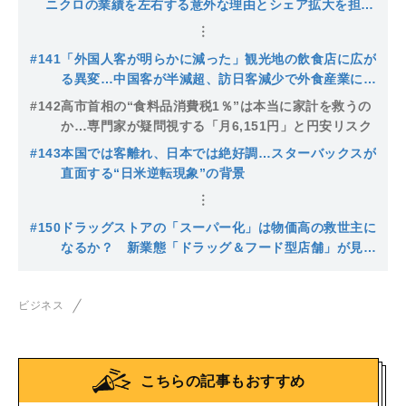
ニクロの業績を左右する意外な理由とシェア拡大を担う
あの定番アイテム
#141
「外国人客が明らかに減った」観光地の飲食店に広が
る異変…中国客が半減超、訪日客減少で外食産業に迫
る“空洞化”リスク
#142
高市首相の“食料品消費税1％”は本当に家計を救うの
か…専門家が疑問視する「月6,151円」と円安リスク
#143
本国では客離れ、日本では絶好調…スターバックスが
直面する“日米逆転現象”の背景
#150
ドラッグストアの「スーパー化」は物価高の救世主に
なるか？ 新業態「ドラッグ＆フード型店舗」が見据
える勝算と死角
ビジネス
こちらの記事もおすすめ