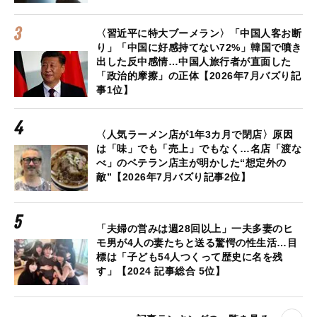
〈習近平に特大ブーメラン〉「中国人客お断
り」「中国に好感持てない72%」韓国で噴き
出した反中感情…中国人旅行者が直面した
「政治的摩擦」の正体【2026年7月バズり記
事1位】
〈人気ラーメン店が1年3カ月で閉店〉原因
は「味」でも「売上」でもなく…名店「渡な
べ」のベテラン店主が明かした“想定外の
敵”【2026年7月バズり記事2位】
「夫婦の営みは週28回以上」一夫多妻のヒ
モ男が4人の妻たちと送る驚愕の性生活…目
標は「子ども54人つくって歴史に名を残
す」【2024 記事総合 5位】