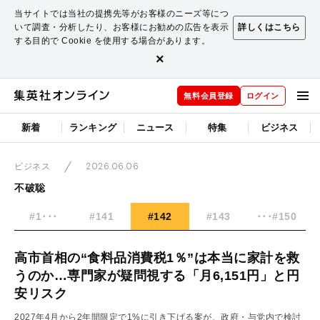
当サイトでは当社の提携先等がお客様のニーズ等につ
いて調査・分析したり、お客様にお勧めの広告を表示
詳しくはこちら
する目的で Cookie を使用する場合があります。
×
無料会員登録
ログイン
新着
ランキング
ニュース
特集
ビジネス
2026.06.06
ビジネス
不破聡
#1･･･
#141
#142
#143
･･･#150
高市首相の“食料品消費税1％”は本当に家計を救
うのか…専門家が疑問視する「月6,151円」と円
安リスク
2027年4月から2年間限定で1%に引き下げる案が、政府・与党内で検討