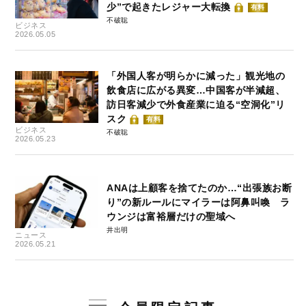
少”で起きたレジャー大転換
有料
不破聡
ビジネス
2026.05.05
「外国人客が明らかに減った」観光地の
飲食店に広がる異変…中国客が半減超、
訪日客減少で外食産業に迫る“空洞化”リ
スク
有料
ビジネス
不破聡
2026.05.23
ANAは上顧客を捨てたのか…“出張族お断
り”の新ルールにマイラーは阿鼻叫喚 ラ
ウンジは富裕層だけの聖域へ
井出明
ニュース
2026.05.21