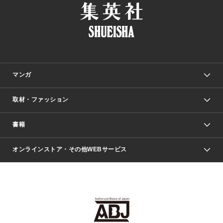
マンガ
取材・ファッション
少年マンガ
週刊少年ジャンプ
書籍
ファッション・美容
青年マンガ
ジャンプSQ.
Seventeen
週刊ヤングジャンプ
オンラインストア・その他WEBサービス
文芸・文庫・総合
芸能・情報・スポーツ
少女マンガ
Vジャンプ
non-no Web
ヤングジャンプ定期購読デジタル
すばる
Myojo
オンラインストア
りぼん
学芸・ノンフィクション・新書
最強ジャンプ
女性マンガ
@BAILA
ヤンジャン＋
小説すばる
週プレNEWS
マーガレット
集英社OTOコンテンツ
集英社 学芸編集部
少年ジャンプ＋
その他WEBサービス
クッキー
ライトノベル・ノベライズ
MAQUIA ONLINE
となりのヤングジャンプ
集英社 文芸ステーション
週プレ グラジャパ！
別冊マーガレット
SHUEISHA MANGA-ART HERITAGE
集英社 ビジネス書
ゼブラック
ココハナ