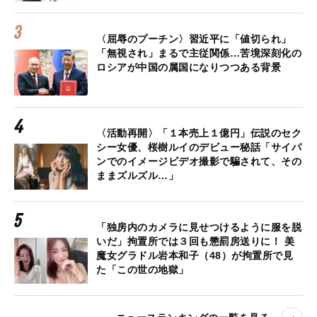
〈屈辱のプーチン〉習近平に「値切られ」
「無視され」まるで主従関係…苦境深刻化の
ロシアが中国の属国になりつつある背景
〈活動再開〉「１本売上１億円」伝説のセク
シー女優、桜樹ルイのデビュー秘話「サイパ
ンでのイメージビデオ撮影で騙されて、その
ままズルズル…」
「独房内のカメラに見せつけるように服を脱
いだ」拘置所では３回も懲罰房送りに！ 美
魔女グラドル岩本和子（48）が拘置所で見
た「この世の地獄」