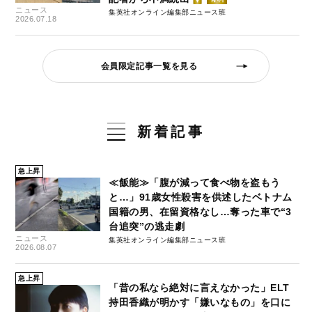
ニュース
集英社オンライン編集部ニュース班
2026.07.18
会員限定記事一覧を見る
新着記事
急上昇
≪飯能≫「腹が減って食べ物を盗もう
と…」91歳女性殺害を供述したベトナム
国籍の男、在留資格なし…奪った車で“3
台追突”の逃走劇
ニュース
集英社オンライン編集部ニュース班
2026.08.07
急上昇
「昔の私なら絶対に言えなかった」ELT
持田香織が明かす「嫌いなもの」を口に