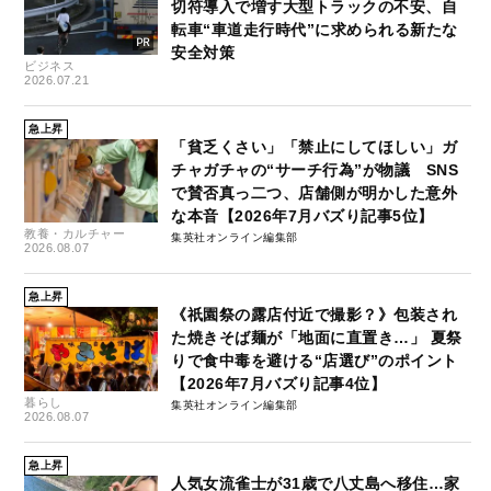
切符導入で増す大型トラックの不安、自
転車“車道走行時代”に求められる新たな
安全対策
ビジネス
2026.07.21
急上昇
「貧乏くさい」「禁止にしてほしい」ガ
チャガチャの“サーチ行為”が物議 SNS
で賛否真っ二つ、店舗側が明かした意外
な本音【2026年7月バズり記事5位】
教養・カルチャー
集英社オンライン編集部
2026.08.07
急上昇
《祇園祭の露店付近で撮影？》包装され
た焼きそば麺が「地面に直置き…」 夏祭
りで食中毒を避ける“店選び”のポイント
【2026年7月バズり記事4位】
暮らし
集英社オンライン編集部
2026.08.07
急上昇
人気女流雀士が31歳で八丈島へ移住…家