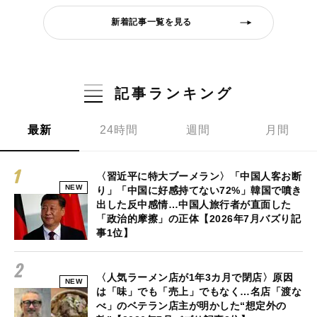
新着記事一覧を見る
記事ランキング
最新
24時間
週間
月間
〈習近平に特大ブーメラン〉「中国人客お断
NEW
り」「中国に好感持てない72%」韓国で噴き
出した反中感情…中国人旅行者が直面した
「政治的摩擦」の正体【2026年7月バズり記
事1位】
〈人気ラーメン店が1年3カ月で閉店〉原因
NEW
は「味」でも「売上」でもなく…名店「渡な
べ」のベテラン店主が明かした“想定外の