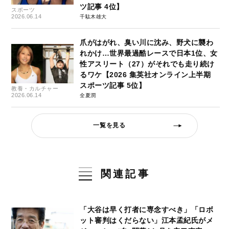
ツ記事 4位】
スポーツ
2026.06.14
千駄木雄大
爪がはがれ、臭い川に沈み、野犬に襲わ
れかけ…世界最過酷レースで日本1位、女
性アスリート（27）がそれでも走り続け
るワケ【2026 集英社オンライン上半期
スポーツ記事 5位】
教養・カルチャー
2026.06.14
全夏潤
一覧を見る
関連記事
「大谷は早く打者に専念すべき」「ロボ
ット審判はくだらない」江本孟紀氏がメ