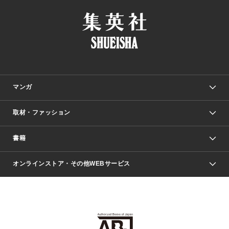
マンガ
取材・ファッション
少年マンガ
週刊少年ジャンプ
書籍
ファッション・美容
青年マンガ
ジャンプSQ.
Seventeen
週刊ヤングジャンプ
オンラインストア・その他WEBサービス
文芸・文庫・総合
芸能・情報・スポーツ
少女マンガ
Vジャンプ
non-no Web
ヤングジャンプ定期購読デジタル
すばる
Myojo
オンラインストア
りぼん
学芸・ノンフィクション・新書
最強ジャンプ
女性マンガ
@BAILA
ヤンジャン＋
小説すばる
週プレNEWS
マーガレット
集英社OTOコンテンツ
集英社 学芸編集部
少年ジャンプ＋
その他WEBサービス
クッキー
ライトノベル・ノベライズ
MAQUIA ONLINE
となりのヤングジャンプ
集英社 文芸ステーション
週プレ グラジャパ！