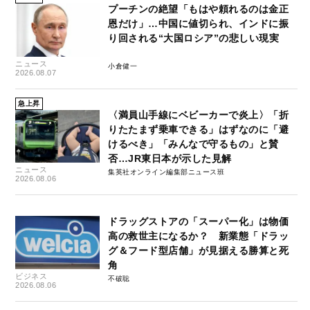
プーチンの絶望「もはや頼れるのは金正
恩だけ」…中国に値切られ、インドに振
り回される“大国ロシア”の悲しい現実
ニュース
小倉健一
2026.08.07
急上昇
〈満員山手線にベビーカーで炎上〉「折
りたたまず乗車できる」はずなのに「避
けるべき」「みんなで守るもの」と賛
否…JR東日本が示した見解
ニュース
集英社オンライン編集部ニュース班
2026.08.06
ドラッグストアの「スーパー化」は物価
高の救世主になるか？ 新業態「ドラッ
グ＆フード型店舗」が見据える勝算と死
角
ビジネス
不破聡
2026.08.06