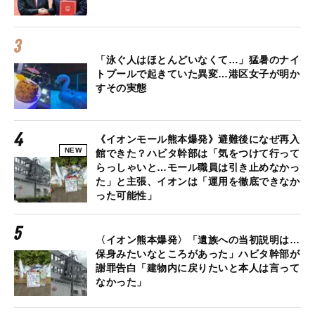
「泳ぐ人はほとんどいなくて…」猛暑のナイ
トプールで起きていた異変…港区女子が明か
すその実態
《イオンモール熊本爆発》避難後になぜ再入
NEW
館できた？ハビタ幹部は「気をつけて行って
らっしゃいと…モール職員は引き止めなかっ
た」と主張、イオンは「運用を徹底できなか
った可能性」
〈イオン熊本爆発〉「遺族への当初説明は…
保身みたいなところがあった」ハビタ幹部が
謝罪告白「建物内に戻りたいと本人は言って
なかった」