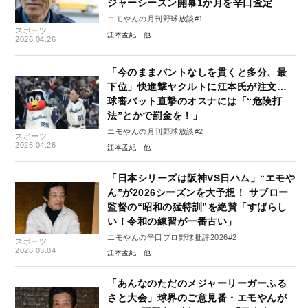
ジャーシーズン開幕1か月を辛口査定
エモやんの月刊野球放談#1
スポーツ
江本孟紀
2026.04.26
「今のままバントなしを貫くと多分、最
下位」快進撃ヤクルトに江本氏が注文…
球審バット直撃のオスナには「“危険打
法”とかで罰金を！」
エモやんの月刊野球放談#2
スポーツ
2026.04.26
江本孟紀
「日本シリーズは阪神VS日ハム」“エモや
ん”が2026シーズンを大予想！ サブロー
監督の“昭和の猛特訓”を絶賛「すばらし
い！令和の練習が一番古い」
エモやんの辛口プロ野球批評2026#2
スポーツ
2026.03.04
江本孟紀
「あんなのただのメジャーリーガーふる
さと大会」球界のご意見番・エモやんが