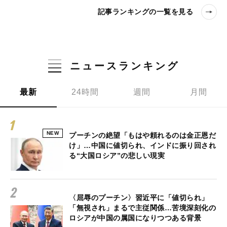
記事ランキングの一覧を見る
ニュースランキング
最新
24時間
週間
月間
NEW
プーチンの絶望「もはや頼れるのは金正恩だ
け」…中国に値切られ、インドに振り回され
る“大国ロシア”の悲しい現実
〈屈辱のプーチン〉習近平に「値切られ」
「無視され」まるで主従関係…苦境深刻化の
ロシアが中国の属国になりつつある背景