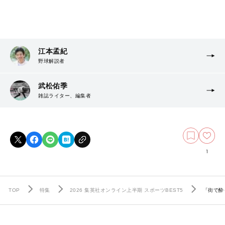
江本孟紀
野球解説者
武松佑季
雑誌ライター、編集者
1
TOP
特集
2026 集英社オンライン上半期 スポーツBEST5
「街で酔