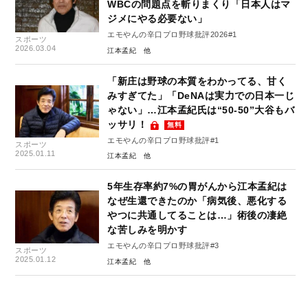
WBCの問題点を斬りまくり「日本人はマ
ジメにやる必要ない」
エモやんの辛口プロ野球批評2026#1
スポーツ
2026.03.04
江本孟紀
「新庄は野球の本質をわかってる、甘く
みすぎてた」「DeNAは実力での日本一じ
ゃない」…江本孟紀氏は“50-50”大谷もバ
ッサリ！
無料
エモやんの辛口プロ野球批評#1
スポーツ
2025.01.11
江本孟紀
5年生存率約7%の胃がんから江本孟紀は
なぜ生還できたのか「病気後、悪化する
やつに共通してることは…」術後の凄絶
な苦しみを明かす
エモやんの辛口プロ野球批評#3
スポーツ
2025.01.12
江本孟紀