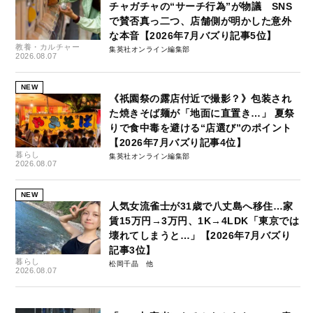
チャガチャの“サーチ行為”が物議 SNS
で賛否真っ二つ、店舗側が明かした意外
な本音【2026年7月バズり記事5位】
教養・カルチャー
集英社オンライン編集部
2026.08.07
NEW
《祇園祭の露店付近で撮影？》包装され
た焼きそば麺が「地面に直置き…」 夏祭
りで食中毒を避ける“店選び”のポイント
【2026年7月バズり記事4位】
暮らし
集英社オンライン編集部
2026.08.07
NEW
人気女流雀士が31歳で八丈島へ移住…家
賃15万円→3万円、1K→4LDK「東京では
壊れてしまうと…」【2026年7月バズり
記事3位】
暮らし
松岡千晶
2026.08.07