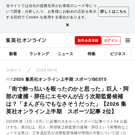
当サイトでは当社の提携先等がお客様のニーズ等につ
いて調査・分析したり、お客様にお勧めの広告を表示
詳しくはこちら
する目的で Cookie を使用する場合があります。
×
無料会員登録
ログイン
新着
ランキング
ニュース
特集
ビジネス
2026.06.14
スポーツ
2026 集英社オンライン上半期 スポーツBEST5
特集
「街で酔っ払いを殴ったのかと思った」巨人・阿
部の逮捕・辞任にエモやんが占う次期監督候補
は？「まんざらでもなさそうだった」【2026 集
英社オンライン上半期 スポーツ記事 2位】
2026年度（1月～5月）に反響の大きかったスポーツ記事ベスト5をお届
けする。第2位は、巨人・阿部慎之助監督の逮捕・辞任という衝撃的なニ
ュースを受け、江本孟紀氏が次期監督候補や球団の今後について語った