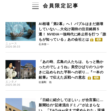
会員限定記事
AI相場「第2幕」へ！ バブルはまだ崩壊
していない…大化け期待の注目銘柄５
選！ NVIDIA一強時代に終止符を打つ「誰
もが知っている」あの会社とは
有料
ニュース
石井僚一
2026.08.03
「あの時、広島の人たちは、もっと熱か
ったのでしょうね」美空ひばりのつぶや
きに込められた平和への祈り…『一本の
鉛筆』で伝えた反戦への意志
有料
エンタメ
佐藤剛
2025.08.06
「日経に紹介してほしい」が合言葉に…
新聞社の“記者流出ドミノ”が止まらな
い 「TikToker化まで求められた」現場