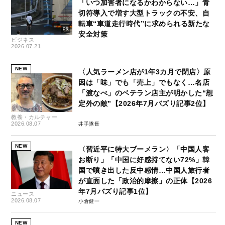
「いつ加害者になるかわからない…」青
切符導入で増す大型トラックの不安、自
転車“車道走行時代”に求められる新たな
安全対策
ビジネス
2026.07.21
NEW
〈人気ラーメン店が1年3カ月で閉店〉原
因は「味」でも「売上」でもなく…名店
「渡なべ」のベテラン店主が明かした“想
定外の敵”【2026年7月バズり記事2位】
教養・カルチャー
2026.08.07
井手隊長
NEW
〈習近平に特大ブーメラン〉「中国人客
お断り」「中国に好感持てない72%」韓
国で噴き出した反中感情…中国人旅行者
が直面した「政治的摩擦」の正体【2026
年7月バズり記事1位】
ニュース
2026.08.07
小倉健一
NEW