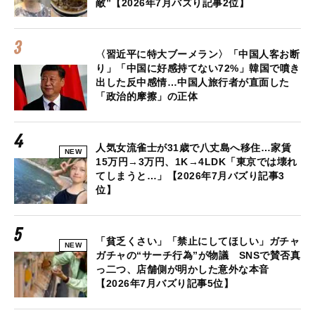
敵”【2026年7月バズり記事2位】
〈習近平に特大ブーメラン〉「中国人客お断
り」「中国に好感持てない72%」韓国で噴き
出した反中感情…中国人旅行者が直面した
「政治的摩擦」の正体
人気女流雀士が31歳で八丈島へ移住…家賃
NEW
15万円→3万円、1K→4LDK「東京では壊れ
てしまうと…」【2026年7月バズり記事3
位】
「貧乏くさい」「禁止にしてほしい」ガチャ
NEW
ガチャの“サーチ行為”が物議 SNSで賛否真
っ二つ、店舗側が明かした意外な本音
【2026年7月バズり記事5位】