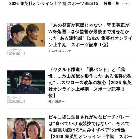
2026 集英社オンライン上半期 スポーツBEST5
特集一覧
「あの発言が原因じゃない」守田英正が
W杯落選…森保監督が最後まで消せなか
った“ある違和感”【2026 集英社オンライ
ン上半期 スポーツ記事 1位】
スポーツ
ミムラユウスケ
2026.06.14
〈ヤクルト躍進〉「脱バント」と「我
慢」…池山采配を形作った“ある名将の教
え” …スワローズ改革の核心【2026 集英
社オンライン上半期 スポーツ記事 3
位】
スポーツ
2026.06.14
長谷川晶一
ビキニ姿に注目されがちなビーチバレー
は”食べていける競技ではない”、それで
も頑張り続ける“あみすずペア”の情熱
【2026 集英社オンライン上半期 スポー