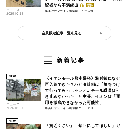
記者から不満続出
有料
ニュース
集英社オンライン編集部ニュース班
2026.07.18
会員限定記事一覧を見る
新着記事
NEW
《イオンモール熊本爆発》避難後になぜ
再入館できた？ハビタ幹部は「気をつけ
て行ってらっしゃいと…モール職員は引
き止めなかった」と主張、イオンは「運
用を徹底できなかった可能性」
ニュース
2026.08.07
集英社オンライン編集部ニュース班
NEW
「貧乏くさい」「禁止にしてほしい」ガ