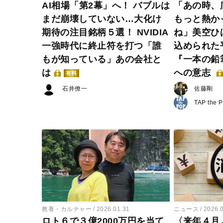
AI相場「第2幕」へ！ バブルは
「あの時、
まだ崩壊していない…大化け
もっと熱か
期待の注目銘柄５選！ NVIDIA
ね」美空ひ
一強時代に終止符を打つ「誰
込められた
もが知っている」あの会社と
『一本の鉛
は
への意志
有料
石井僚一
佐藤剛
TAP the 
教養・カルチャー
2026.01.31
ニュース
2026.
ロト６で３億2000万円を当て
〈来年４月