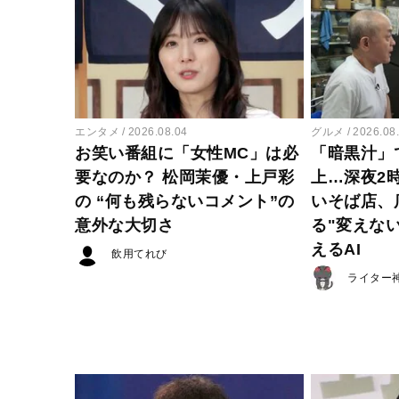
エンタメ
2026.08.04
グルメ
2026.08
お笑い番組に「女性MC」は必
「暗黒汁」
要なのか？ 松岡茉優・上戸彩
上…深夜2
の “何も残らないコメント”の
いそば店、
意外な大切さ
る"変えな
えるAI
飲用てれび
ライター