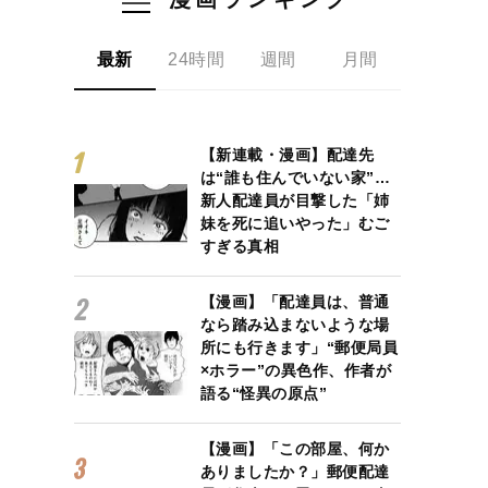
最新
24時間
週間
月間
【新連載・漫画】配達先
は“誰も住んでいない家”…
新人配達員が目撃した「姉
妹を死に追いやった」むご
すぎる真相
【漫画】「配達員は、普通
なら踏み込まないような場
所にも行きます」“郵便局員
×ホラー”の異色作、作者が
語る“怪異の原点”
【漫画】「この部屋、何か
ありましたか？」郵便配達