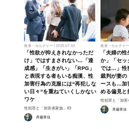
教養・カルチャー
2025.07.03
教養・カルチャ
「性欲が抑えきれなかっただ
「夫婦の性
け」ではすまされない…「達
か」「セッ
成感」「生きがい」「RPG」
では…」性
と表現する者もいる痴漢、性
裁判が妻の
加害行為の克服には“再犯しな
ースも…加
い日々”を重ねていくしかない
める偏見と
ワケ
性犯罪と「加害
性犯罪と「加害者家族」#3
斉藤章佳
斉藤章佳