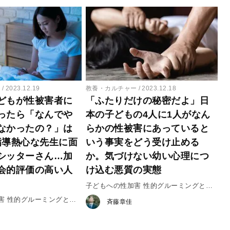
ー
2023.12.19
教養・カルチャー
2023.12.18
どもが性被害者に
「ふたりだけの秘密だよ」日
ったら「なんでや
本の子どもの4人に1人がなん
なかったの？」は
らかの性被害にあっていると
指導熱心な先生に面
いう事実をどう受け止める
シッターさん…加
か。気づけない幼い心理につ
会的評価の高い人
け込む悪質の実態
子どもへの性加害 性的グルーミングとは
何か #1
害 性的グルーミングとは
斉藤章佳