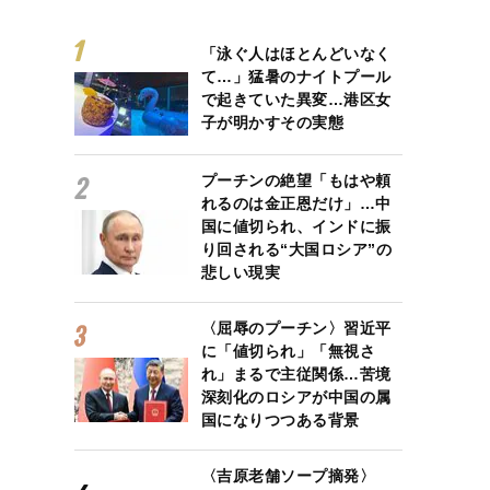
「泳ぐ人はほとんどいなく
て…」猛暑のナイトプール
で起きていた異変…港区女
子が明かすその実態
プーチンの絶望「もはや頼
れるのは金正恩だけ」…中
国に値切られ、インドに振
り回される“大国ロシア”の
悲しい現実
〈屈辱のプーチン〉習近平
に「値切られ」「無視さ
れ」まるで主従関係…苦境
深刻化のロシアが中国の属
国になりつつある背景
〈吉原老舗ソープ摘発〉