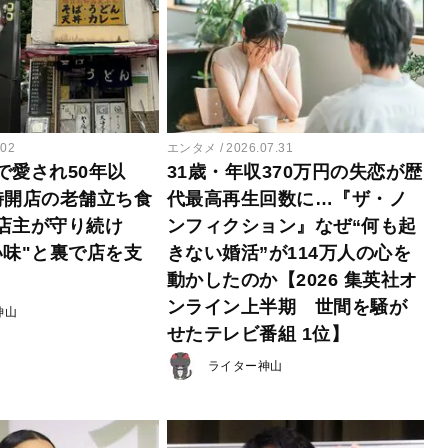
.02
エンタメ
2026.07.31
で愛され50年以
31歳・年収370万円の失恋が歴
時開店の老舗立ち食
代最高再生回数に…『ザ・ノ
店主が守り続け
ンフィクション』なぜ“何も起
い味"と裏で店を支
きない婚活”が114万人の心を
動かしたのか【2026 集英社オ
ンライン上半期 世間を騒が
神山
せたテレビ番組 1位】
ライター神山