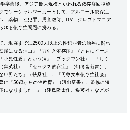
。大学卒業後、アジア最大規模といわれる依存症回復施
クでソーシャルワーカーとして、アルコール依存症
ル、薬物、性犯罪、児童虐待、DV、クレプトマニア
らゆる依存症問題に携わる。
で、現在までに2500人以上の性犯罪者の治療に関わ
痴漢になる理由』『万引き依存症』（ともにイース
「小児性愛」という病』（ブックマン社）、『しく
（集英社）、『セックス依存症』（幻冬舎新書）、
ない男たち』（扶桑社）、『男尊女卑依存症社会』
著に『50歳からの性教育』（河出新書）、監修に漫
症になりました。』（津島隆太作、集英社）などが