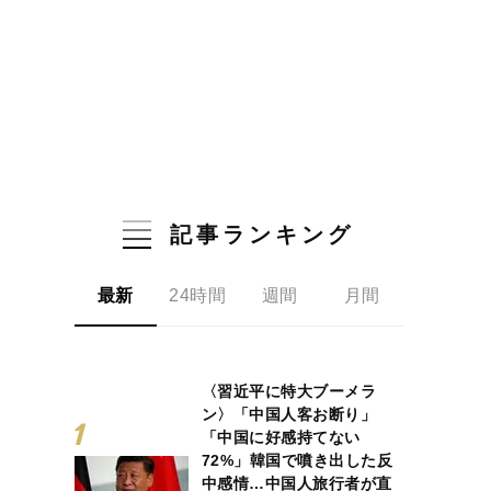
記事ランキング
最新
24時間
週間
月間
〈習近平に特大ブーメラ
ン〉「中国人客お断り」
「中国に好感持てない
72%」韓国で噴き出した反
中感情…中国人旅行者が直