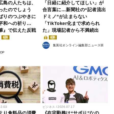
広島の人たちは、
「日経に紹介してほしい」が
ったのでしょう
合言葉に…新聞社の“記者流出
ばりのつぶやきに
ドミノ”が止まらない
平和への祈り…
「TikToker化まで求められ
筆』で伝えた反戦
た」現場記者から不満続出
有料
有料
集英社オンライン編集部ニュース班
POP
02.03
ビジネス
2026.07.17
より食料品の消費
《在宅勤務は“サボり”なの