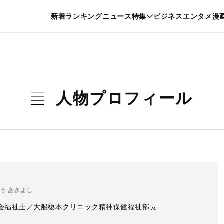
特集一覧を見る
漫画一覧を見る
新着
ランキング
ニュース
特集
ビジネス
エンタメ
漫
養・カルチャー
暮らし
スポーツ
ヘルスケア
美容
グルメ
人物プロフィール
う あきよし
会福祉士／大船榎本クリニック精神保健福祉部長