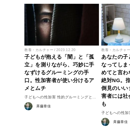
教養・カルチャー
2023.12.20
教養・カルチャ
子どもが抱える「闇」と「孤
あなたの子
立」を測りながら、巧妙に手
なってしま
なずけるグルーミングの手
めてと言わ
口。性加害者が使い分けるア
絶対NG。
メとムチ
倒見のいい
害者には社
子どもへの性加害 性的グルーミングとは
も
何か #3
斉藤章佳
子どもへの性加
何か #2
斉藤章佳