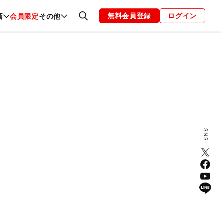
無料会員登録
ログイン
画
会員限定
その他
ファッション
恋愛・結婚
編集部
お知らせ