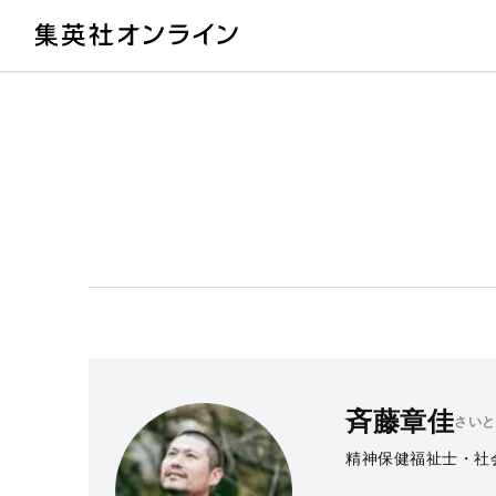
教
斉藤章佳
さいと
精神保健福祉士・社