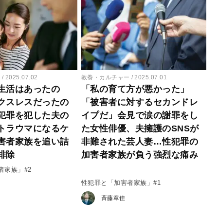
ー
2025.07.02
教養・カルチャー
2025.07.01
生活はあったの
「私の育て方が悪かった」
クスレスだったの
「被害者に対するセカンドレ
犯罪を犯した夫の
イプだ」会見で涙の謝罪をし
トラウマになるケ
た女性俳優、夫擁護のSNSが
害者家族を追い詰
非難された芸人妻…性犯罪の
排除
加害者家族が負う強烈な痛み
者家族」#2
性犯罪と「加害者家族」#1
斉藤章佳