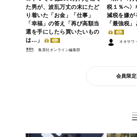
た男が、波乱万丈の末にたど
税１％へ〉
り着いた「お金」「仕事」
減税を嫌が
「幸福」の答え「再び高額当
「最強税」
選を手にしたら買いたいもの
有料
は…」
有料
オオサワ
集英社オンライン編集部
会員限定