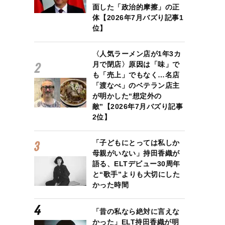
面した「政治的摩擦」の正
体【2026年7月バズり記事1
位】
〈人気ラーメン店が1年3カ
月で閉店〉原因は「味」で
も「売上」でもなく…名店
「渡なべ」のベテラン店主
が明かした“想定外の
敵”【2026年7月バズり記事
2位】
「子どもにとっては私しか
母親がいない」持田香織が
語る、ELTデビュー30周年
と“歌手”よりも大切にした
かった時間
「昔の私なら絶対に言えな
かった」ELT持田香織が明