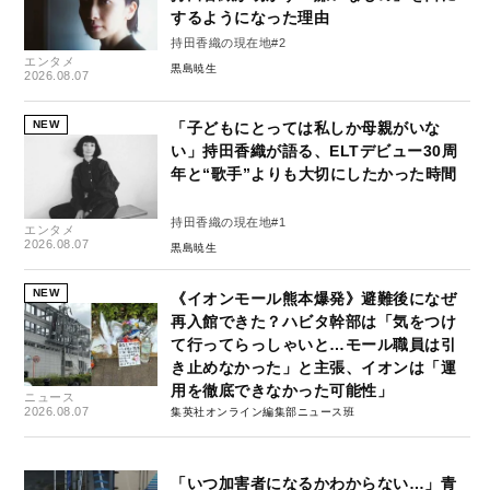
するようになった理由
持田香織の現在地#2
エンタメ
黒島暁生
2026.08.07
NEW
「子どもにとっては私しか母親がいな
い」持田香織が語る、ELTデビュー30周
年と“歌手”よりも大切にしたかった時間
持田香織の現在地#1
エンタメ
2026.08.07
黒島暁生
NEW
《イオンモール熊本爆発》避難後になぜ
再入館できた？ハビタ幹部は「気をつけ
て行ってらっしゃいと…モール職員は引
き止めなかった」と主張、イオンは「運
用を徹底できなかった可能性」
ニュース
2026.08.07
集英社オンライン編集部ニュース班
「いつ加害者になるかわからない…」青