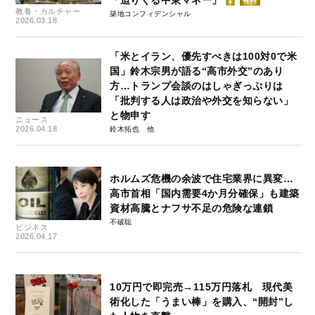
有料
教養・カルチャー
築地コンフィデンシャル
2026.03.18
「米とイラン、優先すべきは100対0で米
国」鈴木宗男が語る“高市外交”のあり
方…トランプ会談のはしゃぎっぷりは
「批判する人は政治や外交を知らない」
と物申す
ニュース
2026.04.18
鈴木拓也
ホルムズ危機の余波で住宅業界に異変…
高市首相「国内需要4か月分確保」も建築
資材高騰とナフサ不足の危険な連鎖
不破聡
ビジネス
2026.04.17
10万円で即完売→115万円落札 現代美
術化した「うまい棒」を購入、“開封”し