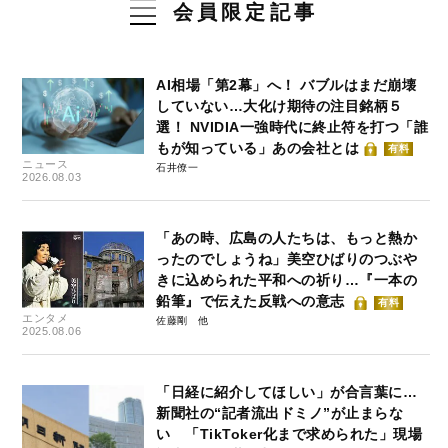
会員限定記事
AI相場「第2幕」へ！ バブルはまだ崩壊
していない…大化け期待の注目銘柄５
選！ NVIDIA一強時代に終止符を打つ「誰
もが知っている」あの会社とは
有料
ニュース
石井僚一
2026.08.03
「あの時、広島の人たちは、もっと熱か
ったのでしょうね」美空ひばりのつぶや
きに込められた平和への祈り…『一本の
鉛筆』で伝えた反戦への意志
有料
エンタメ
佐藤剛
2025.08.06
「日経に紹介してほしい」が合言葉に…
新聞社の“記者流出ドミノ”が止まらな
い 「TikToker化まで求められた」現場