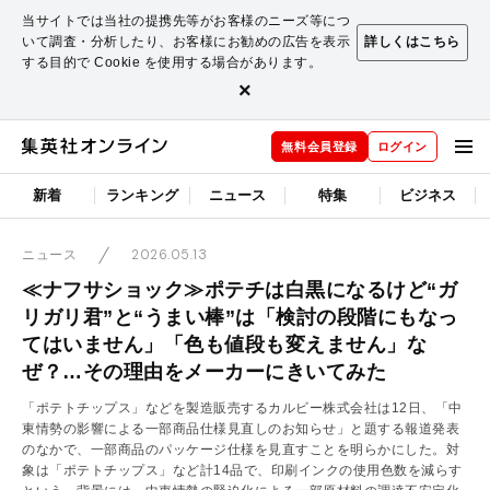
当サイトでは当社の提携先等がお客様のニーズ等につ
いて調査・分析したり、お客様にお勧めの広告を表示
詳しくはこちら
する目的で Cookie を使用する場合があります。
×
無料会員登録
ログイン
新着
ランキング
ニュース
特集
ビジネス
2026.05.13
ニュース
≪ナフサショック≫ポテチは白黒になるけど“ガ
リガリ君”と“うまい棒”は「検討の段階にもなっ
てはいません」「色も値段も変えません」な
ぜ？…その理由をメーカーにきいてみた
「ポテトチップス」などを製造販売するカルビー株式会社は12日、「中
東情勢の影響による一部商品仕様見直しのお知らせ」と題する報道発表
のなかで、一部商品のパッケージ仕様を見直すことを明らかにした。対
象は「ポテトチップス」など計14品で、印刷インクの使用色数を減らす