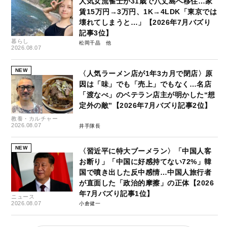
人気女流雀士が31歳で八丈島へ移住…家
賃15万円→3万円、1K→4LDK「東京では
壊れてしまうと…」【2026年7月バズり
記事3位】
暮らし
松岡千晶
2026.08.07
NEW
〈人気ラーメン店が1年3カ月で閉店〉原
因は「味」でも「売上」でもなく…名店
「渡なべ」のベテラン店主が明かした“想
定外の敵”【2026年7月バズり記事2位】
教養・カルチャー
2026.08.07
井手隊長
NEW
〈習近平に特大ブーメラン〉「中国人客
お断り」「中国に好感持てない72%」韓
国で噴き出した反中感情…中国人旅行者
が直面した「政治的摩擦」の正体【2026
年7月バズり記事1位】
ニュース
2026.08.07
小倉健一