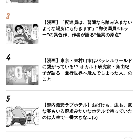
【漫画】「配達員は、普通なら踏み込まない
ような場所にも行きます」“郵便局員×ホラ
ー”の異色作、作者が語る“怪異の原点”
【漫画】東京・東村山市はパラレルワールド
に繋がっている!? オカルト研究家・角由紀
子が語る「並行世界へ飛んでしまった人」の
こと
【県内最安ラブホテル】おばけも、虫も、変
な客もいる廃虚みたいなホテルで待っていた
のは人生で一番大きな…(5)