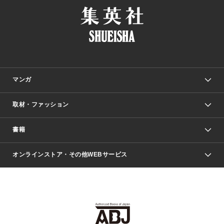
マンガ
取材・ファッション
少年マンガ
週刊少年ジャンプ
書籍
ファッション・美容
青年マンガ
ジャンプSQ.
Seventeen
週刊ヤングジャンプ
オンラインストア・その他WEBサービス
文芸・文庫・総合
芸能・情報・スポーツ
少女マンガ
Vジャンプ
non-no Web
ヤングジャンプ定期購読デジタル
すばる
Myojo
オンラインストア
りぼん
学芸・ノンフィクション・新書
最強ジャンプ
女性マンガ
@BAILA
ヤンジャン＋
小説すばる
週プレNEWS
マーガレット
集英社OTOコンテンツ
集英社 学芸編集部
少年ジャンプ＋
その他WEBサービス
クッキー
ライトノベル・ノベライズ
MAQUIA ONLINE
となりのヤングジャンプ
集英社 文芸ステーション
週プレ グラジャパ！
別冊マーガレット
SHUEISHA MANGA-ART HERITAGE
集英社 ビジネス書