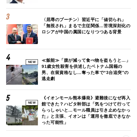
〈屈辱のプーチン〉習近平に「値切られ」
「無視され」まるで主従関係…苦境深刻化の
ロシアが中国の属国になりつつある背景
≪飯能≫「腹が減って食べ物を盗もうと…」
NEW
91歳女性殺害を供述したベトナム国籍の
男、在留資格なし…奪った車で“3台追突”の
逃走劇
《イオンモール熊本爆発》避難後になぜ再入
NEW
館できた？ハビタ幹部は「気をつけて行って
らっしゃいと…モール職員は引き止めなかっ
た」と主張、イオンは「運用を徹底できなか
った可能性」