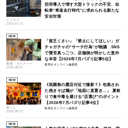
切符導入で増す大型トラックの不安、自
転車“車道走行時代”に求められる新たな
安全対策
ビジネス
2026.07.21
NEW
「貧乏くさい」「禁止にしてほしい」ガ
チャガチャの“サーチ行為”が物議 SNS
で賛否真っ二つ、店舗側が明かした意外
な本音【2026年7月バズり記事5位】
教養・カルチャー
集英社オンライン編集部
2026.08.07
NEW
《祇園祭の露店付近で撮影？》包装され
た焼きそば麺が「地面に直置き…」 夏祭
りで食中毒を避ける“店選び”のポイント
【2026年7月バズり記事4位】
暮らし
集英社オンライン編集部
2026.08.07
NEW