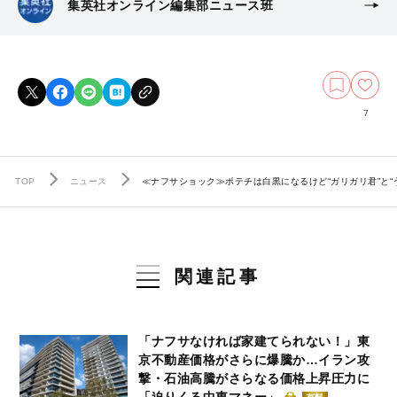
集英社オンライン編集部ニュース班
7
TOP
ニュース
≪ナフサショック≫ポテチは白黒になるけど“ガリガリ君”と
関連記事
「ナフサなければ家建てられない！」東
京不動産価格がさらに爆騰か…イラン攻
撃・石油高騰がさらなる価格上昇圧力に
「迫りくる中東マネー」