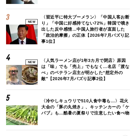
〈習近平に特大ブーメラン〉「中国人客お断
NEW
り」「中国に好感持てない72%」韓国で噴き
出した反中感情…中国人旅行者が直面した
「政治的摩擦」の正体【2026年7月バズり記
事1位】
〈人気ラーメン店が1年3カ月で閉店〉原因
NEW
は「味」でも「売上」でもなく…名店「渡な
べ」のベテラン店主が明かした“想定外の
敵”【2026年7月バズり記事2位】
〈冷やしキュウリで510人食中毒も…〉花火
大会の「豚の丸焼き」、キッチンカーの「ケ
バブ」も…酷暑の夏祭りで注意したい食べ物