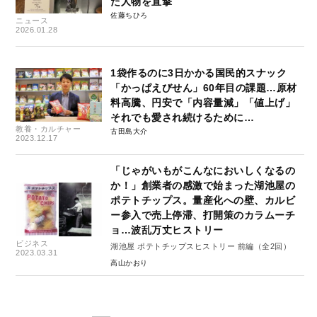
た人物を直撃
佐藤ちひろ
ニュース
2026.01.28
1袋作るのに3日かかる国民的スナック
「かっぱえびせん」60年目の課題…原材
料高騰、円安で「内容量減」「値上げ」
それでも愛され続けるために…
教養・カルチャー
古田島大介
2023.12.17
「じゃがいもがこんなにおいしくなるの
か！」創業者の感激で始まった湖池屋の
ポテトチップス。量産化への壁、カルビ
ー参入で売上停滞、打開策のカラムーチ
ョ…波乱万丈ヒストリー
ビジネス
湖池屋 ポテトチップスヒストリー 前編（全2回）
2023.03.31
高山かおり