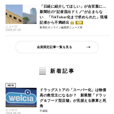
「日経に紹介してほしい」が合言葉に…
新聞社の“記者流出ドミノ”が止まらな
い 「TikToker化まで求められた」現場
記者から不満続出
有料
ニュース
集英社オンライン編集部ニュース班
2026.07.18
会員限定記事一覧を見る
新着記事
NEW
ドラッグストアの「スーパー化」は物価
高の救世主になるか？ 新業態「ドラッ
グ＆フード型店舗」が見据える勝算と死
角
ビジネス
不破聡
2026.08.06