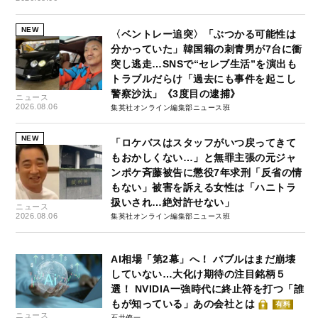
NEW
〈ベントレー追突〉「ぶつかる可能性は
分かっていた」韓国籍の刺青男が7台に衝
突し逃走…SNSで“セレブ生活”を演出も
トラブルだらけ「過去にも事件を起こし
警察沙汰」《3度目の逮捕》
ニュース
2026.08.06
集英社オンライン編集部ニュース班
NEW
「ロケバスはスタッフがいつ戻ってきて
もおかしくない…」と無罪主張の元ジャ
ンポケ斉藤被告に懲役7年求刑「反省の情
もない」被害を訴える女性は「ハニトラ
扱いされ…絶対許せない」
ニュース
2026.08.06
集英社オンライン編集部ニュース班
AI相場「第2幕」へ！ バブルはまだ崩壊
していない…大化け期待の注目銘柄５
選！ NVIDIA一強時代に終止符を打つ「誰
もが知っている」あの会社とは
有料
ニュース
石井僚一