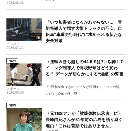
2026.08.03
「いつ加害者になるかわからない…」青
切符導入で増す大型トラックの不安、自
転車“車道走行時代”に求められる新たな
安全対策
ビジネス
2026.07.21
NEW
〈逆転＆勝ち越しの44.5％は7回以降〉7
イニング制導入で高校野球はどう変わ
る？ データが明らかにする“短縮”の弊害
「7回制が奪うもの-データが証明するドラマの消
スポーツ
失-」
2026.08.06
ゴジキ（@godziki_55）
NEW
〈元TBSアナが「被爆体験伝承者」に〉
長峰由紀さんが81年前の広島を語り継ぐ
理由「これは昔話ではありません」