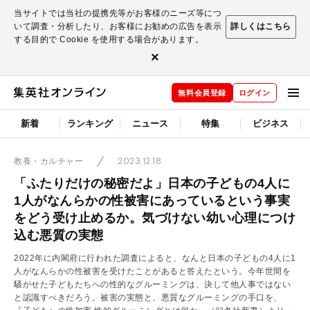
当サイトでは当社の提携先等がお客様のニーズ等につ
いて調査・分析したり、お客様にお勧めの広告を表示
詳しくはこちら
する目的で Cookie を使用する場合があります。
×
無料会員登録
ログイン
新着
ランキング
ニュース
特集
ビジネス
2023.12.18
教養・カルチャー
「ふたりだけの秘密だよ」日本の子どもの4人に
1人がなんらかの性被害にあっているという事実
をどう受け止めるか。気づけない幼い心理につけ
込む悪質の実態
2022年に内閣府に行われた調査によると、なんと日本の子どもの4人に1
人がなんらかの性被害を受けたことがあると答えたという。今年世間を
騒がせた子どもたちへの性的なグルーミングは、決して他人事ではない
と認識すべきだろう。被害の実態と、悪質なグルーミングの手口を、