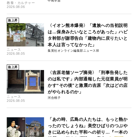
中島早苗
教養・カルチャー
2026.08.06
急上昇
〈イオン熊本爆発〉「遺族への当初説明
は…保身みたいなところがあった」ハビ
タ幹部が謝罪告白「建物内に戻りたいと
本人は言ってなかった」
ニュース
集英社オンライン編集部ニュース班
2026.08.05
急上昇
〈吉原老舗ソープ摘発〉「刑事告発した
のは私です」内部通報した元従業員が明
かす“その後”と激震の吉原「次はどの店
がやられるのか」
ニュース
河合桃子
2026.08.05
「あの時、広島の人たちは、もっと熱か
ったのでしょうね」美空ひばりのつぶや
きに込められた平和への祈り…『一本の