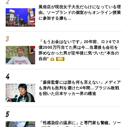
風俗店が現役女子大生だらけになっている理
由。ソープランドの個室からオンライン授業
に参加する嬢も…
「もうお金はないです」20年前、ロト6で３
億2000万円当てた男は今…当選後も会社を
辞めなかった男が定年後に気づいた“本当の
自由”
有料
「森保監督には誰も何も言えない」メディア
も身内も批判を避けた4年間…ブラジル敗戦
を招いた日本サッカー界の構造
「性感染症の温床に」と専門家も警鐘。ソー