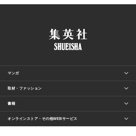
マンガ
取材・ファッション
少年マンガ
週刊少年ジャンプ
書籍
ファッション・美容
青年マンガ
ジャンプSQ.
Seventeen
週刊ヤングジャンプ
オンラインストア・その他WEBサービス
文芸・文庫・総合
芸能・情報・スポーツ
少女マンガ
Vジャンプ
non-no Web
ヤングジャンプ定期購読デジタル
すばる
Myojo
オンラインストア
りぼん
学芸・ノンフィクション・新書