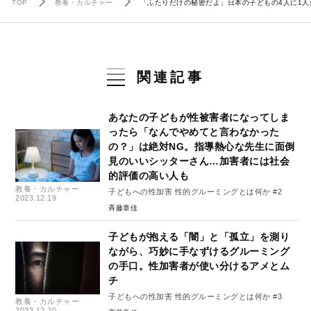
TOP
教養・カルチャー
「ふたりだけの秘密だよ」日本の子どもの4人に1
関連記事
あなたの子どもが性被害者になってしま
ったら「なんでやめてと言わなかった
の？」は絶対NG。指導熱心な先生に面倒
見のいいシッターさん…加害者には社会
的評価の高い人も
教養・カルチャー
子どもへの性加害 性的グルーミングとは何か #2
2023.12.19
斉藤章佳
子どもが抱える「闇」と「孤立」を測り
ながら、巧妙に手なずけるグルーミング
の手口。性加害者が使い分けるアメとム
チ
子どもへの性加害 性的グルーミングとは何か #3
教養・カルチャー
2023.12.20