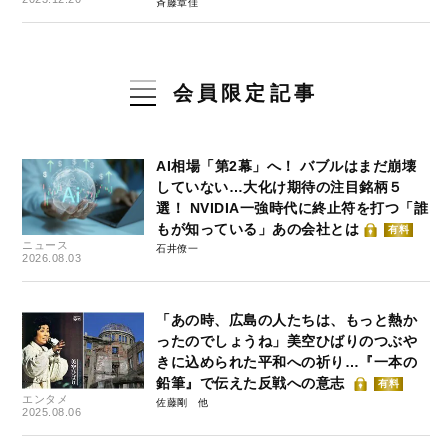
斉藤章佳
会員限定記事
AI相場「第2幕」へ！ バブルはまだ崩壊
していない…大化け期待の注目銘柄５
選！ NVIDIA一強時代に終止符を打つ「誰
もが知っている」あの会社とは
有料
ニュース
石井僚一
2026.08.03
「あの時、広島の人たちは、もっと熱か
ったのでしょうね」美空ひばりのつぶや
きに込められた平和への祈り…『一本の
鉛筆』で伝えた反戦への意志
有料
エンタメ
佐藤剛
2025.08.06