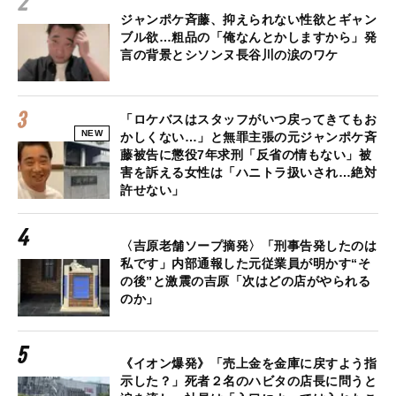
ジャンポケ斉藤、抑えられない性欲とギャン
ブル欲…粗品の「俺なんとかしますから」発
言の背景とシソンヌ長谷川の涙のワケ
「ロケバスはスタッフがいつ戻ってきてもお
NEW
かしくない…」と無罪主張の元ジャンポケ斉
藤被告に懲役7年求刑「反省の情もない」被
害を訴える女性は「ハニトラ扱いされ…絶対
許せない」
〈吉原老舗ソープ摘発〉「刑事告発したのは
私です」内部通報した元従業員が明かす“そ
の後”と激震の吉原「次はどの店がやられる
のか」
《イオン爆発》「売上金を金庫に戻すよう指
示した？」死者２名のハビタの店長に問うと