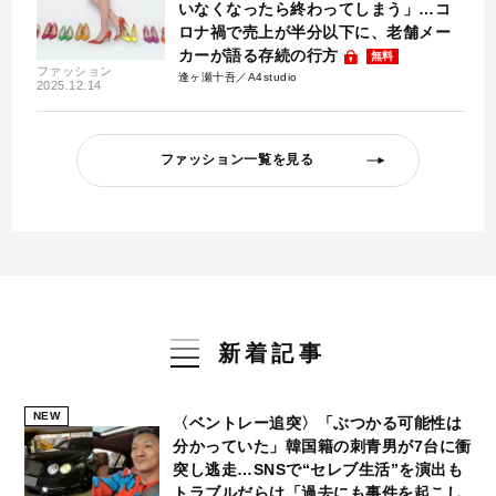
いなくなったら終わってしまう」…コ
ロナ禍で売上が半分以下に、老舗メー
カーが語る存続の行方
無料
ファッション
逢ヶ瀬十吾／A4studio
2025.12.14
ファッション一覧を見る
新着記事
NEW
〈ベントレー追突〉「ぶつかる可能性は
分かっていた」韓国籍の刺青男が7台に衝
突し逃走…SNSで“セレブ生活”を演出も
トラブルだらけ「過去にも事件を起こし