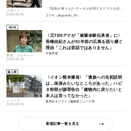
「7回制が奪うもの-データが証明するドラマの消
スポーツ
失-」
2026.08.06
ゴジキ（@godziki_55）
NEW
〈元TBSアナが「被爆体験伝承者」に〉
長峰由紀さんが81年前の広島を語り継ぐ
理由「これは昔話ではありません」
中島早苗
教養・カルチャー
2026.08.06
急上昇
〈イオン熊本爆発〉「遺族への当初説明
は…保身みたいなところがあった」ハビ
タ幹部が謝罪告白「建物内に戻りたいと
本人は言ってなかった」
ニュース
集英社オンライン編集部ニュース班
2026.08.05
新着記事一覧を見る