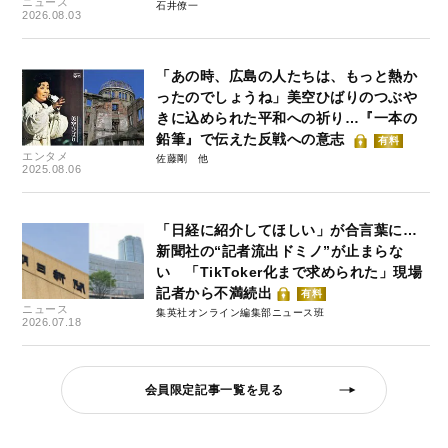
ニュース
石井僚一
2026.08.03
「あの時、広島の人たちは、もっと熱か
ったのでしょうね」美空ひばりのつぶや
きに込められた平和への祈り…『一本の
鉛筆』で伝えた反戦への意志
有料
エンタメ
佐藤剛
2025.08.06
「日経に紹介してほしい」が合言葉に…
新聞社の“記者流出ドミノ”が止まらな
い 「TikToker化まで求められた」現場
記者から不満続出
有料
ニュース
集英社オンライン編集部ニュース班
2026.07.18
会員限定記事一覧を見る