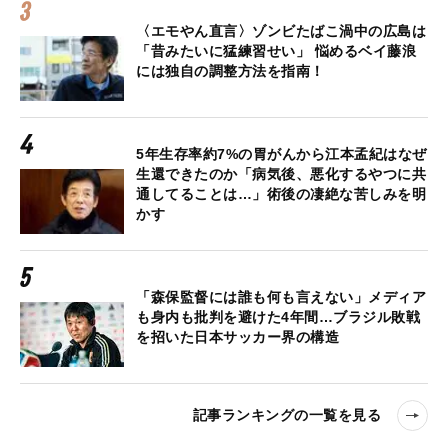
〈エモやん直言〉ゾンビたばこ渦中の広島は
「昔みたいに猛練習せい」 悩めるベイ藤浪
には独自の調整方法を指南！
5年生存率約7%の胃がんから江本孟紀はなぜ
生還できたのか「病気後、悪化するやつに共
通してることは…」術後の凄絶な苦しみを明
かす
「森保監督には誰も何も言えない」メディア
も身内も批判を避けた4年間…ブラジル敗戦
を招いた日本サッカー界の構造
記事ランキングの一覧を見る