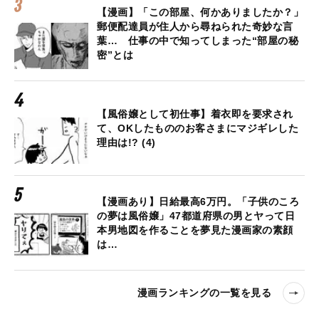
【漫画】「この部屋、何かありましたか？」
郵便配達員が住人から尋ねられた奇妙な言
葉… 仕事の中で知ってしまった“部屋の秘
密”とは
【風俗嬢として初仕事】着衣即を要求され
て、OKしたもののお客さまにマジギレした
理由は!? (4)
【漫画あり】日給最高6万円。「子供のころ
の夢は風俗嬢」47都道府県の男とヤって日
本男地図を作ることを夢見た漫画家の素顔
は…
漫画ランキングの一覧を見る