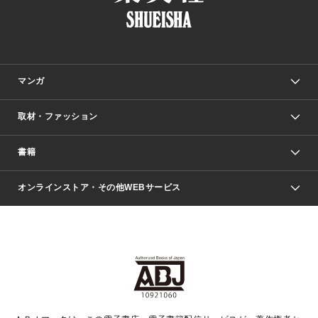
マンガ
取材・ファッション
少年マンガ
週刊少年ジャンプ
書籍
ファッション・美容
青年マンガ
ジャンプSQ.
Seventeen
週刊ヤングジャンプ
オンラインストア・その他WEBサービス
文芸・文庫・総合
芸能・情報・スポーツ
少女マンガ
Vジャンプ
non-no Web
ヤングジャンプ定期購読デジタル
すばる
Myojo
オンラインストア
りぼん
学芸・ノンフィクション・新書
最強ジャンプ
女性マンガ
@BAILA
ヤンジャン＋
小説すばる
週プレNEWS
マーガレット
集英社OTOコンテンツ
集英社 学芸編集部
少年ジャンプ＋
その他WEBサービス
クッキー
ライトノベル・ノベライズ
MAQUIA ONLINE
となりのヤングジャンプ
集英社 文芸ステーション
週プレ グラジャパ！
別冊マーガレット
SHUEISHA MANGA-ART HERITAGE
集英社 ビジネス書
ゼブラック
ココハナ
SHUEISHA ADNAVI
SPUR.JP
集英社Webマガジン Cobalt
グランドジャンプ
web 集英社文庫
キッズ
web Sportiva
マンガMee
ジャンプキャラクターズストア
集英社新書
ジャンプルーキー！