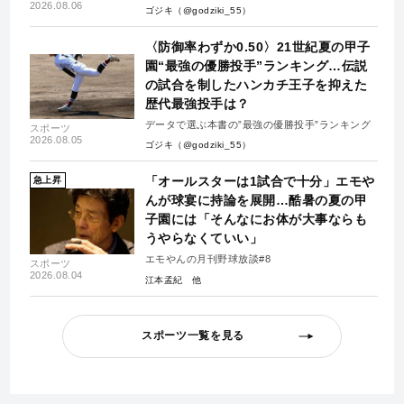
失-」
2026.08.06
ゴジキ（@godziki_55）
〈防御率わずか0.50〉21世紀夏の甲子
園“最強の優勝投手”ランキング…伝説
の試合を制したハンカチ王子を抑えた
歴代最強投手は？
データで選ぶ本書の”最強の優勝投手”ランキング
スポーツ
2026.08.05
ゴジキ（@godziki_55）
「オールスターは1試合で十分」エモや
急上昇
んが球宴に持論を展開…酷暑の夏の甲
子園には「そんなにお体が大事ならも
うやらなくていい」
エモやんの月刊野球放談#8
スポーツ
2026.08.04
江本孟紀
スポーツ一覧を見る