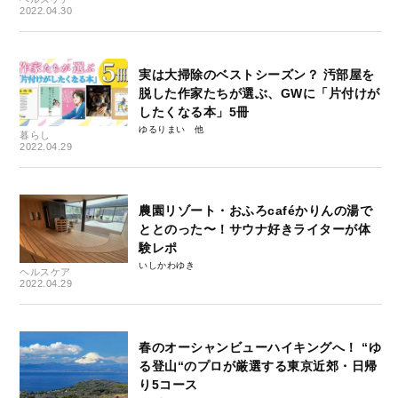
2022.04.30
実は大掃除のベストシーズン？ 汚部屋を
脱した作家たちが選ぶ、GWに「片付けが
したくなる本」5冊
ゆるりまい
暮らし
2022.04.29
農園リゾート・おふろcaféかりんの湯で
ととのった〜！サウナ好きライターが体
験レポ
いしかわゆき
ヘルスケア
2022.04.29
春のオーシャンビューハイキングへ！ “ゆ
る登山“のプロが厳選する東京近郊・日帰
り5コース