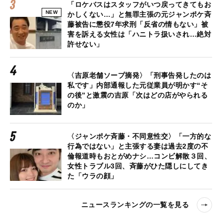
「ロケバスはスタッフがいつ戻ってきてもお
NEW
かしくない…」と無罪主張の元ジャンポケ斉
藤被告に懲役7年求刑「反省の情もない」被
害を訴える女性は「ハニトラ扱いされ…絶対
許せない」
〈吉原老舗ソープ摘発〉「刑事告発したのは
私です」内部通報した元従業員が明かす“そ
の後”と激震の吉原「次はどの店がやられる
のか」
〈ジャンポケ斉藤・不同意性交〉「一方的な
行為ではない」と主張する妻は過去2度の不
倫報道時もおとがめナシ…コンビ解散３回、
女性トラブル3回、斉藤がひた隠しにしてき
た「ウラの顔」
ニュースランキングの一覧を見る