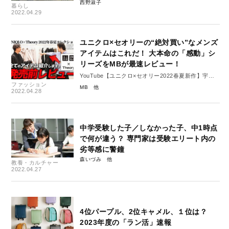
西野淑子
暮らし
2022.04.29
ユニクロ×セオリーの“絶対買い”なメンズ
アイテムはこれだ！ 大本命の「感動」シ
リーズをMBが最速レビュー！
YouTube【ユニクロ×セオリー2022春夏新作】宇宙
ファッション
一早いメンズ全型レビュー より
MB
2022.04.28
https://www.youtube.com/watch?
v=4NbOLcwSZro&t=281s
中学受験した子／しなかった子、中1時点
で何が違う？ 専門家は受験エリート内の
劣等感に警鐘
森いづみ
教養・カルチャー
2022.04.27
4位パープル、2位キャメル、１位は？
2023年度の「ラン活」速報