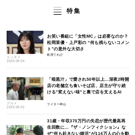
特集
お笑い番組に「女性MC」は必要なのか？
松岡茉優・上戸彩の “何も残らないコメン
ト”の意外な大切さ
飲用てれび
エンタメ
2026.08.04
「暗黒汁」で愛され50年以上…深夜2時開
店の老舗立ち食いそば店、店主が守り続
ける"変えない味"と裏で店を支えるAI
グルメ
ライター神山
2026.08.02
31歳・年収370万円の失恋が歴代最高再
生回数に…『ザ・ノンフィクション』な
ぜ“何も起きない婚活”が114万人の心を動