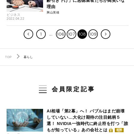
齢引き下げ」に悪徳業者たちが高笑いな
理由
興山英雄
ビジネス
2022.04.22
1
106
107
108
109
TOP
暮らし
会員限定記事
AI相場「第2幕」へ！ バブルはまだ崩壊
していない…大化け期待の注目銘柄５
選！ NVIDIA一強時代に終止符を打つ「誰
もが知っている」あの会社とは
有料