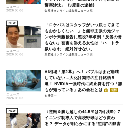
警察沙汰」《3度目の逮捕》
ニュース
2026.08.06
集英社オンライン編集部ニュース班
NEW
「ロケバスはスタッフがいつ戻ってきて
もおかしくない…」と無罪主張の元ジャ
ンポケ斉藤被告に懲役7年求刑「反省の情
もない」被害を訴える女性は「ハニトラ
扱いされ…絶対許せない」
ニュース
2026.08.06
集英社オンライン編集部ニュース班
AI相場「第2幕」へ！ バブルはまだ崩壊
していない…大化け期待の注目銘柄５
選！ NVIDIA一強時代に終止符を打つ「誰
もが知っている」あの会社とは
有料
ニュース
石井僚一
2026.08.03
NEW
〈逆転＆勝ち越しの44.5％は7回以降〉7
イニング制導入で高校野球はどう変わ
る？ データが明らかにする“短縮”の弊害