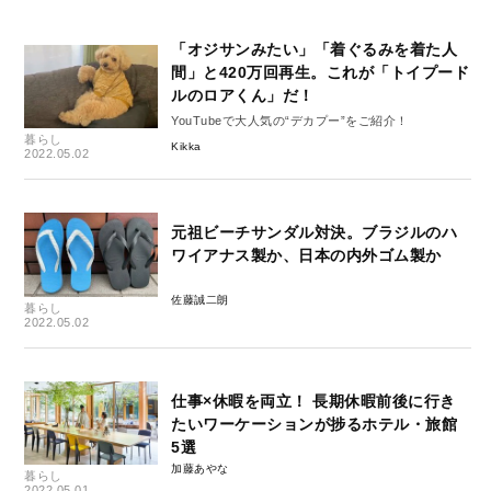
「オジサンみたい」「着ぐるみを着た人
間」と420万回再生。これが「トイプード
ルのロアくん」だ！
YouTubeで大人気の“デカプー”をご紹介！
暮らし
Kikka
2022.05.02
元祖ビーチサンダル対決。ブラジルのハ
ワイアナス製か、日本の内外ゴム製か
佐藤誠二朗
暮らし
2022.05.02
仕事×休暇を両立！ 長期休暇前後に行き
たいワーケーションが捗るホテル・旅館
5選
加藤あやな
暮らし
2022.05.01