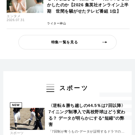
かしたのか【2026 集英社オンライン上半
期 世間を騒がせたテレビ番組 1位】
エンタメ
2026.07.31
ライター神山
特集一覧を見る
スポーツ
〈逆転＆勝ち越しの44.5％は7回以降〉
NEW
7イニング制導入で高校野球はどう変わ
る？ データが明らかにする“短縮”の弊
害
「7回制が奪うもの-データが証明するドラマの消
スポーツ