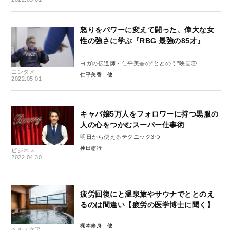
怒りをパワーに変えて闘った、偉大な女
性の強さに学ぶ『RBG 最強の85才』
ヨガの伝道師・仁平美香の“ととのう”映画②
エンタメ
仁平美香
2022.05.01
キャバ嬢5万人をフォロワーに持つ黒服の
人の心をつかむスーパー仕事術
明日から使えるテクニック3つ
神田憲行
ビジネス
2022.04.30
疲労回復にと温泉旅やサウナでととのえ
るのは間違い【疲労の医学博士に聞く】
梶本修身
ヘルスケア