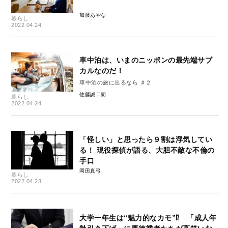
加藤あやな
暮らし
2022.04.24
車中泊は、いまのニッポンの最先端サブ
カルなのだ！
車中泊の旅に出るなら ＃２
佐藤誠二朗
暮らし
2022.04.24
「怪しい」と思ったら９割は浮気してい
る！ 現役探偵が語る、大胆不敵な不倫の
手口
岡田真弓
暮らし
2022.04.23
大学一年生は“魅力的なカモ”⁉ 「成人年