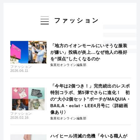
ファッション
「地方のイオンモールにいそうな服装
が嫌い」投稿が炎上…なぜ他人の格好
を“採点”したくなるのか
集英社オンライン編集部
ファッション
2026.06.11
「今年は2個つき！」完売続出のレスポ
特別コラボ、第5弾でさらに進化！ 初
の“大小2個セット”ポーチがMAQUIA・
BAILA・eclat・LEE4月号に〈詳細画
像あり〉
ファッション
2026.02.16
集英社オンライン編集部
ハイヒール消滅の危機「今いる職人が