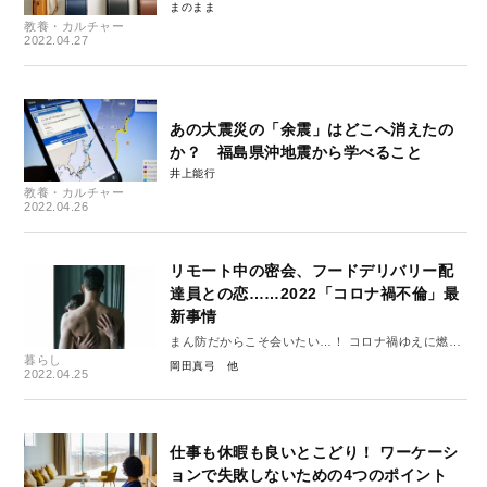
まのまま
教養・カルチャー
2022.04.27
あの大震災の「余震」はどこへ消えたの
か？ 福島県沖地震から学べること
井上能行
教養・カルチャー
2022.04.26
リモート中の密会、フードデリバリー配
達員との恋……2022「コロナ禍不倫」最
新事情
まん防だからこそ会いたい…！ コロナ禍ゆえに燃え
暮らし
上がる「新しい不倫様式」とは
岡田真弓
2022.04.25
仕事も休暇も良いとこどり！ ワーケーシ
ョンで失敗しないための4つのポイント