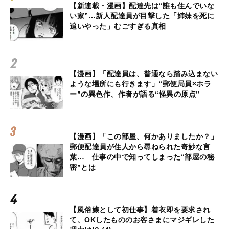
【新連載・漫画】配達先は“誰も住んでいな
い家”…新人配達員が目撃した「姉妹を死に
追いやった」むごすぎる真相
【漫画】「配達員は、普通なら踏み込まない
ような場所にも行きます」“郵便局員×ホラ
ー”の異色作、作者が語る“怪異の原点”
【漫画】「この部屋、何かありましたか？」
郵便配達員が住人から尋ねられた奇妙な言
葉… 仕事の中で知ってしまった“部屋の秘
密”とは
【風俗嬢として初仕事】着衣即を要求され
て、OKしたもののお客さまにマジギレした