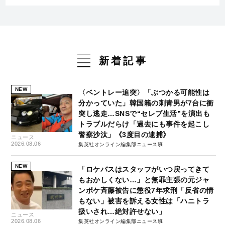
新着記事
NEW
〈ベントレー追突〉「ぶつかる可能性は
分かっていた」韓国籍の刺青男が7台に衝
突し逃走…SNSで“セレブ生活”を演出も
トラブルだらけ「過去にも事件を起こし
警察沙汰」《3度目の逮捕》
ニュース
2026.08.06
集英社オンライン編集部ニュース班
NEW
「ロケバスはスタッフがいつ戻ってきて
もおかしくない…」と無罪主張の元ジャ
ンポケ斉藤被告に懲役7年求刑「反省の情
もない」被害を訴える女性は「ハニトラ
扱いされ…絶対許せない」
ニュース
2026.08.06
集英社オンライン編集部ニュース班