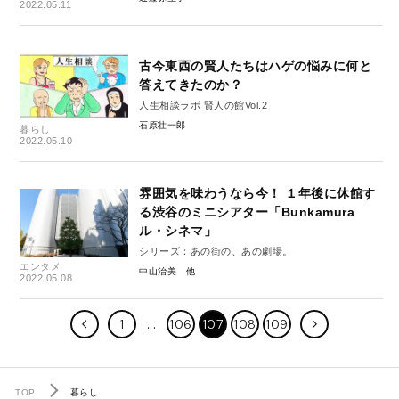
2022.05.11
古今東西の賢人たちはハゲの悩みに何と
答えてきたのか？
人生相談ラボ 賢人の館Vol.2
石原壮一郎
暮らし
2022.05.10
雰囲気を味わうなら今！ １年後に休館す
る渋谷のミニシアター「Bunkamura
ル・シネマ」
シリーズ：あの街の、あの劇場。
エンタメ
中山治美
2022.05.08
1
106
107
108
109
TOP
暮らし