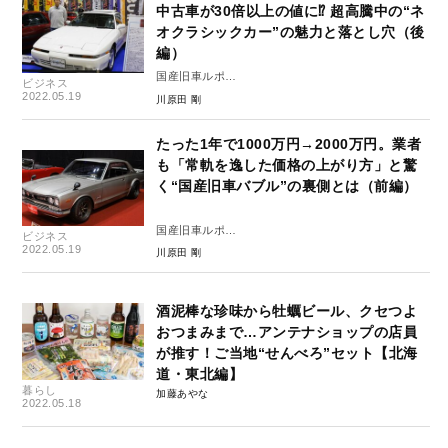
中古車が30倍以上の値に⁉︎ 超高騰中の“ネ
オクラシックカー”の魅力と落とし穴（後
編）
国産旧車ルポ
ビジネス
「旧車狂想曲」後編
2022.05.19
川原田 剛
たった1年で1000万円→2000万円。業者
も「常軌を逸した価格の上がり方」と驚
く“国産旧車バブル”の裏側とは（前編）
国産旧車ルポ
ビジネス
「旧車狂想曲」前編
2022.05.19
川原田 剛
酒泥棒な珍味から牡蠣ビール、クセつよ
おつまみまで…アンテナショップの店員
が推す！ご当地“せんべろ”セット【北海
道・東北編】
暮らし
加藤あやな
2022.05.18