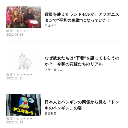
役目を終えたランドセルが、アフガニス
タンで“平和の象徴”になっていた！
手塚巧子
教養・カルチャー
2022.05.15
なぜ彼女たちは“下着”を譲ってもらうの
か？ 令和の花嫁たちのリアル
マサキヨウコ
教養・カルチャー
2022.05.15
日本人とペンギンの関係から見る「ドン
キのペンギン」の姿
谷頭和希
教養・カルチャー
2022.05.14