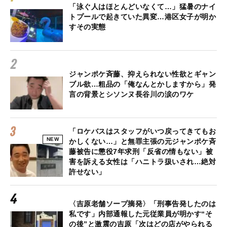
「泳ぐ人はほとんどいなくて…」猛暑のナイ
トプールで起きていた異変…港区女子が明か
すその実態
ジャンポケ斉藤、抑えられない性欲とギャン
ブル欲…粗品の「俺なんとかしますから」発
言の背景とシソンヌ長谷川の涙のワケ
「ロケバスはスタッフがいつ戻ってきてもお
NEW
かしくない…」と無罪主張の元ジャンポケ斉
藤被告に懲役7年求刑「反省の情もない」被
害を訴える女性は「ハニトラ扱いされ…絶対
許せない」
〈吉原老舗ソープ摘発〉「刑事告発したのは
私です」内部通報した元従業員が明かす“そ
の後”と激震の吉原「次はどの店がやられる