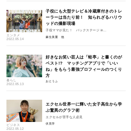
子役にも大型テレビ＆冷蔵庫付きのトレ
ーラーは当たり前！ 知られざるハリウ
ッドの撮影現場
子役ママが見た！ バックステージ in
エンタメ
HOLLYWOOD①
麻生美重
2022.05.14
好きなお笑い芸人は「蛙亭」と書くのが
ベスト!? マッチングアプリで「いい
ね」をもらう最強プロフィールのつくり
方
暮らし
おとうふ
2022.05.13
エクセル世界一に輝いた女子高生から学
ぶ驚異のグラフ術
エクセルが苦手な人必見
伏見学
ビジネス
2022.05.12