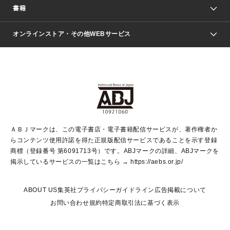
週刊少年ジャンプ
書籍
ファッション・美容
青年マンガ
ジャンプSQ.
Seventeen
週刊ヤングジャンプ
オンラインストア・その他WEBサービス
文芸・文庫・総合
芸能・情報・スポーツ
少女マンガ
Vジャンプ
non-no Web
ヤングジャンプ定期購読デジタル
すばる
Myojo
オンラインストア
りぼん
学芸・ノンフィクション・新書
最強ジャンプ
女性マンガ
@BAILA
ヤンジャン＋
小説すばる
週プレNEWS
マーガレット
集英社OTOコンテンツ
集英社 学芸編集部
少年ジャンプ＋
その他WEBサービス
クッキー
ライトノベル・ノベライズ
MAQUIA ONLINE
となりのヤングジャンプ
集英社 文芸ステーション
週プレ グラジャパ！
別冊マーガレット
SHUEISHA MANGA-ART HERITAGE
集英社 ビジネス書
ゼブラック
ココハナ
SHUEISHA ADNAVI
SPUR.JP
集英社Webマガジン Cobalt
グランドジャンプ
web 集英社文庫
キッズ
web Sportiva
マンガMee
ジャンプキャラクターズストア
集英社新書
ジャンプルーキー！
月刊オフィスユー
ＡＢＪマークは、この電子書店・電子書籍配信サービスが、著作権者か
EDITOR'S LAB
LEE
集英社オレンジ文庫
ウルトラジャンプ
青春と読書
パラスポ＋！
らコンテンツ使用許諾を得た正規版配信サービスであることを示す登録
集英社みらい文庫
リマコミ＋
HAPPY PLUS STORE
集英社新書プラス
ジャンプTOON
商標（登録番号 第6091713号）です。ABJマークの詳細、ABJマークを
Marisol
シフォン文庫
アジア人物史
S-KIDS.LAND
マンガMeets
掲示しているサービスの一覧はこちら →
https://aebs.or.jp/
shueisha vox
よみタイ
S-MANGA
Web éclat
ダッシュエックス文庫
LEEマルシェ
kotoba
集英社ジャンプリミックス
ABOUT US
集英社プライバシーガイドライン
広告掲載について
T JAPAN:The New York Times Style Magazine
JUMP j BOOKS
お問い合わせ
規約
特定商取引法に基づく表示
SHOP Marisol
e!集英社
集英社コミック文庫
集英社女性誌ポータル
éclat premium
imidas