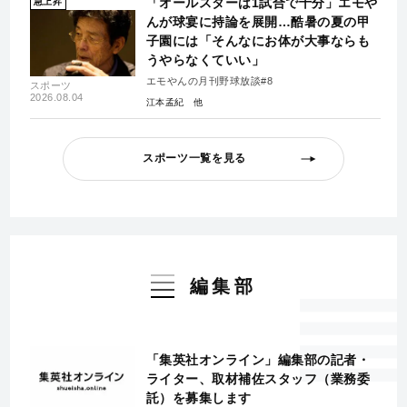
「オールスターは1試合で十分」エモや
急上昇
んが球宴に持論を展開…酷暑の夏の甲
子園には「そんなにお体が大事ならも
うやらなくていい」
エモやんの月刊野球放談#8
スポーツ
2026.08.04
江本孟紀
スポーツ一覧を見る
編集部
「集英社オンライン」編集部の記者・
ライター、取材補佐スタッフ（業務委
託）を募集します