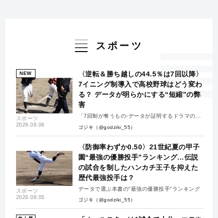
スポーツ
〈逆転＆勝ち越しの44.5％は7回以降〉
NEW
7イニング制導入で高校野球はどう変わ
る？ データが明らかにする“短縮”の弊
害
「7回制が奪うもの-データが証明するドラマの消
スポーツ
失-」
2026.08.06
ゴジキ（@godziki_55）
〈防御率わずか0.50〉21世紀夏の甲子
園“最強の優勝投手”ランキング…伝説
の試合を制したハンカチ王子を抑えた
歴代最強投手は？
データで選ぶ本書の”最強の優勝投手”ランキング
スポーツ
2026.08.05
ゴジキ（@godziki_55）