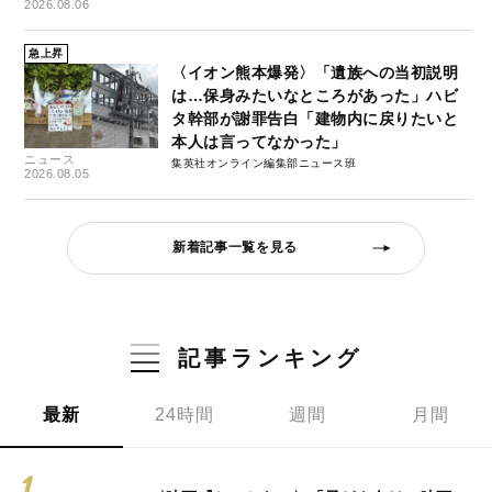
2026.08.06
急上昇
〈イオン熊本爆発〉「遺族への当初説明
は…保身みたいなところがあった」ハビ
タ幹部が謝罪告白「建物内に戻りたいと
本人は言ってなかった」
ニュース
集英社オンライン編集部ニュース班
2026.08.05
新着記事一覧を見る
記事ランキング
最新
24時間
週間
月間