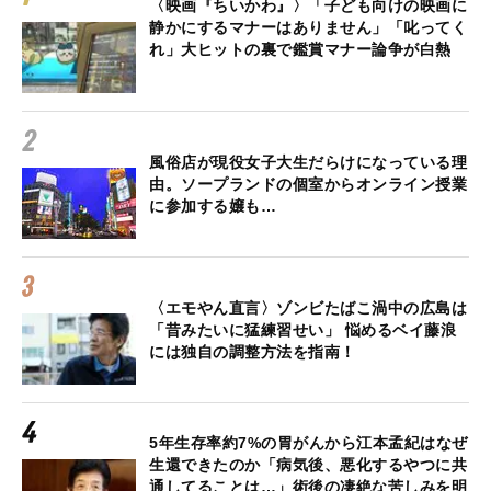
〈映画『ちいかわ』〉「子ども向けの映画に
静かにするマナーはありません」「叱ってく
れ」大ヒットの裏で鑑賞マナー論争が白熱
風俗店が現役女子大生だらけになっている理
由。ソープランドの個室からオンライン授業
に参加する嬢も…
〈エモやん直言〉ゾンビたばこ渦中の広島は
「昔みたいに猛練習せい」 悩めるベイ藤浪
には独自の調整方法を指南！
5年生存率約7%の胃がんから江本孟紀はなぜ
生還できたのか「病気後、悪化するやつに共
通してることは…」術後の凄絶な苦しみを明