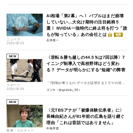
AI相場「第2幕」へ！ バブルはまだ崩壊
していない…大化け期待の注目銘柄５
選！ NVIDIA一強時代に終止符を打つ「誰
もが知っている」あの会社とは
有料
ニュース
石井僚一
2026.08.03
NEW
〈逆転＆勝ち越しの44.5％は7回以降〉7
イニング制導入で高校野球はどう変わ
る？ データが明らかにする“短縮”の弊害
「7回制が奪うもの-データが証明するドラマの消
スポーツ
失-」
2026.08.06
ゴジキ（@godziki_55）
NEW
〈元TBSアナが「被爆体験伝承者」に〉
長峰由紀さんが81年前の広島を語り継ぐ
理由「これは昔話ではありません」
中島早苗
教養・カルチャー