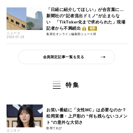
「日経に紹介してほしい」が合言葉に…
新聞社の“記者流出ドミノ”が止まらな
い 「TikToker化まで求められた」現場
記者から不満続出
有料
ニュース
集英社オンライン編集部ニュース班
2026.07.18
会員限定記事一覧を見る
特集
お笑い番組に「女性MC」は必要なのか？
松岡茉優・上戸彩の “何も残らないコメン
ト”の意外な大切さ
飲用てれび
エンタメ