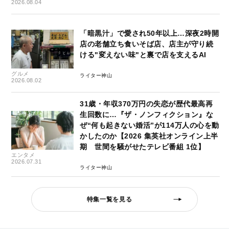
2026.08.04
「暗黒汁」で愛され50年以上…深夜2時開
店の老舗立ち食いそば店、店主が守り続
ける"変えない味"と裏で店を支えるAI
グルメ
ライター神山
2026.08.02
31歳・年収370万円の失恋が歴代最高再
生回数に…『ザ・ノンフィクション』な
ぜ“何も起きない婚活”が114万人の心を動
かしたのか【2026 集英社オンライン上半
期 世間を騒がせたテレビ番組 1位】
エンタメ
2026.07.31
ライター神山
特集一覧を見る