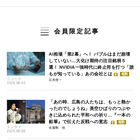
会員限定記事
AI相場「第2幕」へ！ バブルはまだ崩壊
していない…大化け期待の注目銘柄５
選！ NVIDIA一強時代に終止符を打つ「誰
もが知っている」あの会社とは
有料
ニュース
石井僚一
2026.08.03
「あの時、広島の人たちは、もっと熱か
ったのでしょうね」美空ひばりのつぶや
きに込められた平和への祈り…『一本の
鉛筆』で伝えた反戦への意志
有料
エンタメ
佐藤剛
2025.08.06