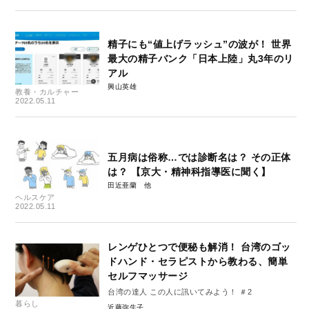
精子にも“値上げラッシュ”の波が！ 世界
最大の精子バンク「日本上陸」丸3年のリ
アル
興山英雄
教養・カルチャー
2022.05.11
五月病は俗称…では診断名は？ その正体
は？ 【京大・精神科指導医に聞く】
田近亜蘭
ヘルスケア
2022.05.11
レンゲひとつで便秘も解消！ 台湾のゴッ
ドハンド・セラピストから教わる、簡単
セルフマッサージ
台湾の達人 この人に訊いてみよう！ ＃2
暮らし
近藤弥生子