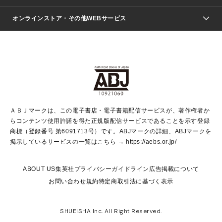
ジャンプSQ.
Seventeen
週刊ヤングジャンプ
オンラインストア・その他WEBサービス
文芸・文庫・総合
芸能・情報・スポーツ
少女マンガ
Vジャンプ
non-no Web
ヤングジャンプ定期購読デジタル
すばる
Myojo
オンラインストア
りぼん
学芸・ノンフィクション・新書
最強ジャンプ
女性マンガ
@BAILA
ヤンジャン＋
小説すばる
週プレNEWS
マーガレット
集英社OTOコンテンツ
集英社 学芸編集部
少年ジャンプ＋
その他WEBサービス
クッキー
ライトノベル・ノベライズ
MAQUIA ONLINE
となりのヤングジャンプ
集英社 文芸ステーション
週プレ グラジャパ！
別冊マーガレット
SHUEISHA MANGA-ART HERITAGE
集英社 ビジネス書
ゼブラック
ココハナ
SHUEISHA ADNAVI
SPUR.JP
集英社Webマガジン Cobalt
グランドジャンプ
web 集英社文庫
キッズ
web Sportiva
マンガMee
ジャンプキャラクターズストア
集英社新書
ジャンプルーキー！
月刊オフィスユー
ＡＢＪマークは、この電子書店・電子書籍配信サービスが、著作権者か
EDITOR'S LAB
LEE
集英社オレンジ文庫
ウルトラジャンプ
青春と読書
パラスポ＋！
らコンテンツ使用許諾を得た正規版配信サービスであることを示す登録
集英社みらい文庫
リマコミ＋
HAPPY PLUS STORE
集英社新書プラス
ジャンプTOON
商標（登録番号 第6091713号）です。ABJマークの詳細、ABJマークを
Marisol
シフォン文庫
アジア人物史
S-KIDS.LAND
マンガMeets
掲示しているサービスの一覧はこちら →
https://aebs.or.jp/
shueisha vox
よみタイ
S-MANGA
Web éclat
ダッシュエックス文庫
LEEマルシェ
kotoba
集英社ジャンプリミックス
ABOUT US
集英社プライバシーガイドライン
広告掲載について
T JAPAN:The New York Times Style Magazine
JUMP j BOOKS
お問い合わせ
規約
特定商取引法に基づく表示
SHOP Marisol
e!集英社
集英社コミック文庫
集英社女性誌ポータル
éclat premium
imidas
MEN'S NON-NO WEB
SHUEISHA Inc. All Right Reserved.
mirabella