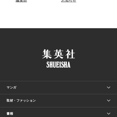
編集部
お知らせ
マンガ
取材・ファッション
少年マンガ
週刊少年ジャンプ
書籍
ファッション・美容
青年マンガ