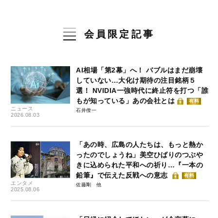
会員限定記事
AI相場「第2幕」へ！ バブルはまだ崩壊
していない…大化け期待の注目銘柄５
選！ NVIDIA一強時代に終止符を打つ「誰
もが知っている」あの会社とは
有料
ニュース
石井僚一
2026.08.03
「あの時、広島の人たちは、もっと熱か
ったのでしょうね」美空ひばりのつぶや
きに込められた平和への祈り…『一本の
鉛筆』で伝えた反戦への意志
有料
エンタメ
佐藤剛
2025.08.06