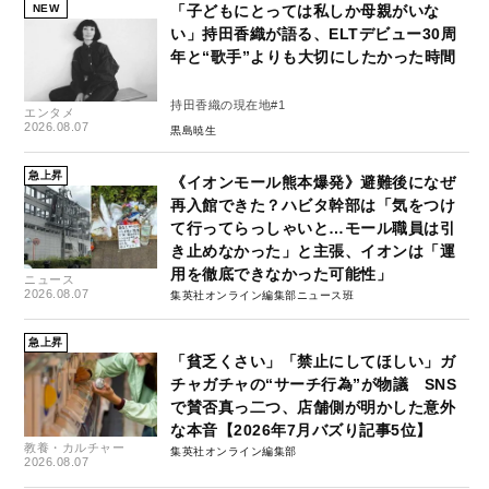
NEW
「子どもにとっては私しか母親がいな
い」持田香織が語る、ELTデビュー30周
年と“歌手”よりも大切にしたかった時間
持田香織の現在地#1
エンタメ
2026.08.07
黒島暁生
急上昇
《イオンモール熊本爆発》避難後になぜ
再入館できた？ハビタ幹部は「気をつけ
て行ってらっしゃいと…モール職員は引
き止めなかった」と主張、イオンは「運
用を徹底できなかった可能性」
ニュース
2026.08.07
集英社オンライン編集部ニュース班
急上昇
「貧乏くさい」「禁止にしてほしい」ガ
チャガチャの“サーチ行為”が物議 SNS
で賛否真っ二つ、店舗側が明かした意外
な本音【2026年7月バズり記事5位】
教養・カルチャー
集英社オンライン編集部
2026.08.07