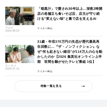
「暗黒汁」で愛され50年以上…深夜2時開
店の老舗立ち食いそば店、店主が守り続
ける"変えない味"と裏で店を支えるAI
グルメ
ライター神山
2026.08.02
31歳・年収370万円の失恋が歴代最高再
生回数に…『ザ・ノンフィクション』な
ぜ“何も起きない婚活”が114万人の心を動
かしたのか【2026 集英社オンライン上半
期 世間を騒がせたテレビ番組 1位】
エンタメ
2026.07.31
ライター神山
特集一覧を見る