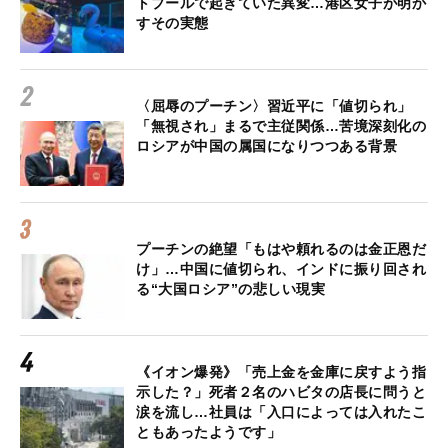
トプールで起きていた異変…港区女子が明か
すその実態
〈屈辱のプーチン〉習近平に「値切られ」
「無視され」まるで主従関係…苦境深刻化の
ロシアが中国の属国になりつつある背景
プーチンの絶望「もはや頼れるのは金正恩だ
け」…中国に値切られ、インドに振り回され
る“大国ロシア”の悲しい現実
《イオン爆発》「売上金を金庫に戻すよう指
示した？」死者２名のハビタの店長に問うと
涙を流し…社員は「入口によっては入れたこ
ともあったようです」