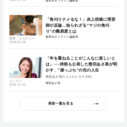
集英社オンライン編集部
「角刈りナメるな！」炎上投稿に理容
師が反論…知られざる“マジの角刈
り”の難易度とは
集英社オンライン編集部
教養・カルチャー
2026.02.28
「年を重ねることがこんなに楽しいと
は」──持病も公表した熊切あさ美が明
かす、”崖っぷち”の先の人生
熊切あさ美のココロとカラダ#2
エンタメ
熊切あさ美
2025.11.02
美容一覧を見る