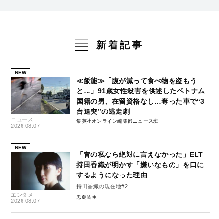
新着記事
NEW
≪飯能≫「腹が減って食べ物を盗もう
と…」91歳女性殺害を供述したベトナム
国籍の男、在留資格なし…奪った車で“3
台追突”の逃走劇
ニュース
集英社オンライン編集部ニュース班
2026.08.07
NEW
「昔の私なら絶対に言えなかった」ELT
持田香織が明かす「嫌いなもの」を口に
するようになった理由
持田香織の現在地#2
エンタメ
黒島暁生
2026.08.07