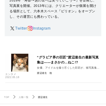
2018年『寿影〜あの世へは笑っていこう〜』を企画し、
写真展を開催。2013年には、クリエーターが個展を開け
る場所として、六本木スペース『ビリオン』をオープン
し、その運営にも携わっている。
Twitter
Instagram
“グラビア界の巨匠”渡辺達生の最新写真
集は――まさかの…ねこ!?
女優、アイドルを撮り尽くした巨匠が、猫写真集発
売で、猫カメラマン宣言！
渡辺達生
エンタメ
2022.05.18
TOP
人物一覧
渡辺達生