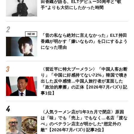
田香織が語る、ELTデビュー30周年と“歌
手”よりも大切にしたかった時間
NEW
「昔の私なら絶対に言えなかった」ELT持田
香織が明かす「嫌いなもの」を口にするよう
になった理由
〈習近平に特大ブーメラン〉「中国人客お断
り」「中国に好感持てない72%」韓国で噴き
出した反中感情…中国人旅行者が直面した
「政治的摩擦」の正体【2026年7月バズり記
事1位】
〈人気ラーメン店が1年3カ月で閉店〉原因
は「味」でも「売上」でもなく…名店「渡な
べ」のベテラン店主が明かした“想定外の
敵”【2026年7月バズり記事2位】