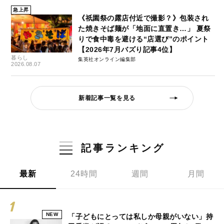
急上昇
《祇園祭の露店付近で撮影？》包装され
た焼きそば麺が「地面に直置き…」 夏祭
りで食中毒を避ける“店選び”のポイント
【2026年7月バズり記事4位】
暮らし
集英社オンライン編集部
2026.08.07
新着記事一覧を見る
記事ランキング
最新
24時間
週間
月間
NEW
「子どもにとっては私しか母親がいない」持