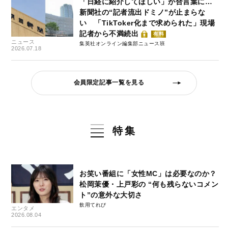
「日経に紹介してほしい」が合言葉に…
新聞社の“記者流出ドミノ”が止まらな
い 「TikToker化まで求められた」現場
記者から不満続出
有料
ニュース
集英社オンライン編集部ニュース班
2026.07.18
会員限定記事一覧を見る
特集
お笑い番組に「女性MC」は必要なのか？
松岡茉優・上戸彩の “何も残らないコメン
ト”の意外な大切さ
飲用てれび
エンタメ
2026.08.04