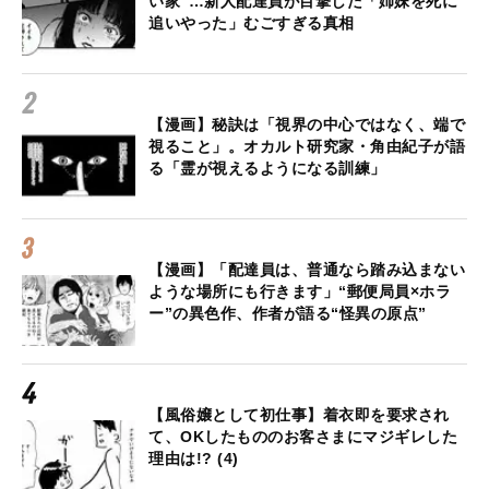
い家”…新人配達員が目撃した「姉妹を死に
追いやった」むごすぎる真相
【漫画】秘訣は「視界の中心ではなく、端で
視ること」。オカルト研究家・角由紀子が語
る「霊が視えるようになる訓練」
【漫画】「配達員は、普通なら踏み込まない
ような場所にも行きます」“郵便局員×ホラ
ー”の異色作、作者が語る“怪異の原点”
【風俗嬢として初仕事】着衣即を要求され
て、OKしたもののお客さまにマジギレした
理由は!? (4)