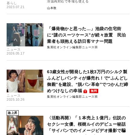
冷温両対応で冬場も使える
暮らし
2023.07.21
山本敦
「爆発物かと思った…」池袋の住宅街
に“謎のスーツケース”が続々放置 民泊
業者も頭抱える訪日客マナー問題
集英社オンライン編集部ニュース班
ニュース
2026.05.17
63歳女性が開発した1枚3万円のシルク製
ふんどしパンティが爆売れ！で“ふんどし
御殿”を建設、“脱パン革命”でつかんだ締
めつけなしの幸福
無料
ニュース
集英社オンライン編集部ニュース班
2025.10.26
急上昇
〈活動再開〉「１本売上１億円」伝説の
セクシー女優、桜樹ルイのデビュー秘話
「サイパンでのイメージビデオ撮影で騙