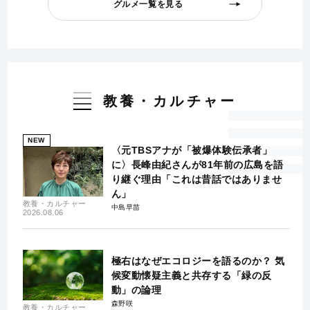
グルメ一覧を見る
教養・カルチャー
NEW
〈元TBSアナが「被爆体験伝承者」
に〉長峰由紀さんが81年前の広島を語
り継ぐ理由「これは昔話ではありませ
ん」
教養・カルチャー
中島早苗
2026.08.06
極右はなぜエコロジーを語るのか？ 気
候変動懐疑主義と共存する「緑の反
動」の論理
森野咲
教養・カルチャー