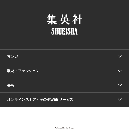
マンガ
取材・ファッション
少年マンガ
週刊少年ジャンプ
書籍
ファッション・美容
青年マンガ
ジャンプSQ.
Seventeen
週刊ヤングジャンプ
オンラインストア・その他WEBサービス
文芸・文庫・総合
芸能・情報・スポーツ
少女マンガ
Vジャンプ
non-no Web
ヤングジャンプ定期購読デジタル
すばる
Myojo
オンラインストア
りぼん
学芸・ノンフィクション・新書
最強ジャンプ
女性マンガ
@BAILA
ヤンジャン＋
小説すばる
週プレNEWS
マーガレット
集英社OTOコンテンツ
集英社 学芸編集部
少年ジャンプ＋