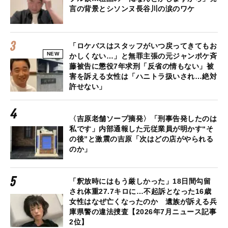
言の背景とシソンヌ長谷川の涙のワケ
「ロケバスはスタッフがいつ戻ってきてもお
NEW
かしくない…」と無罪主張の元ジャンポケ斉
藤被告に懲役7年求刑「反省の情もない」被
害を訴える女性は「ハニトラ扱いされ…絶対
許せない」
〈吉原老舗ソープ摘発〉「刑事告発したのは
私です」内部通報した元従業員が明かす“そ
の後”と激震の吉原「次はどの店がやられる
のか」
「釈放時にはもう厳しかった」18日間勾留
され体重27.7キロに…不起訴となった16歳
女性はなぜ亡くなったのか 遺族が訴える兵
庫県警の違法捜査【2026年7月ニュース記事
2位】