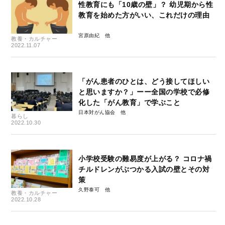
性教育にも「10歳の壁」？ 幼児期から性
教育を始めた方がいい、これだけの理由
宮原由紀
教養・カルチャー
2022.11.07
「がん患者のひとは、どう接してほしい
と思いますか？」ーー全国の学校で必修
化した「がん教育」で学ぶこと
日本対がん協会
暮らし
2022.10.30
小学校受験の難易度が上がる？ コロナ禍
チルドレンがぶつかる入試の壁とその対
策
久野泰可
教養・カルチャー
2022.10.28