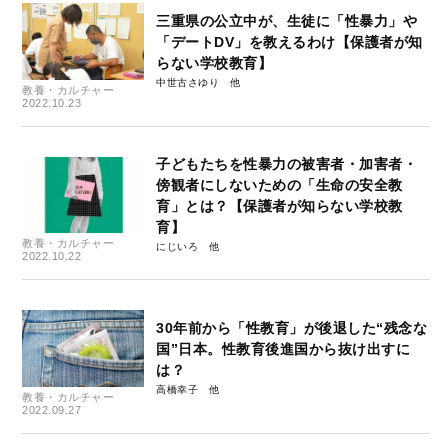
三重県の公立中が、生徒に「性暴力」や
「デートDV」を教えるわけ【保護者が知
らない学校教育】
中世古さゆり
教養・カルチャー
2022.10.23
子どもたちを性暴力の被害者・加害者・
傍観者にしないための「生命の安全教
育」とは？【保護者が知らない学校教
育】
教養・カルチャー
にじいろ
2022.10.22
30年前から「性教育」が後退した“残念な
国”日本。性教育後進国から抜け出すに
は？
高橋幸子
教養・カルチャー
2022.09.27