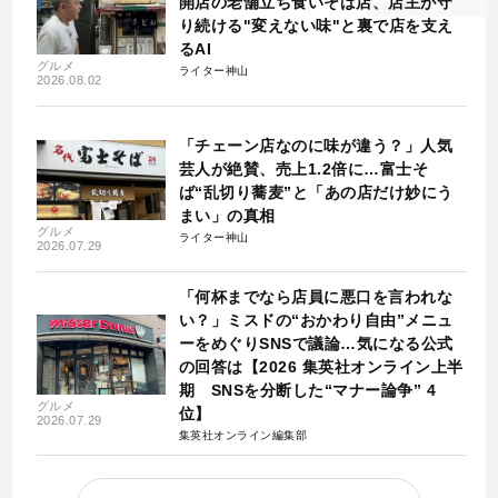
開店の老舗立ち食いそば店、店主が守
り続ける"変えない味"と裏で店を支え
るAI
グルメ
ライター神山
2026.08.02
「チェーン店なのに味が違う？」人気
芸人が絶賛、売上1.2倍に…富士そ
ば“乱切り蕎麦”と「あの店だけ妙にう
まい」の真相
グルメ
ライター神山
2026.07.29
「何杯までなら店員に悪口を言われな
い？」ミスドの“おかわり自由”メニュ
ーをめぐりSNSで議論…気になる公式
の回答は【2026 集英社オンライン上半
期 SNSを分断した“マナー論争” 4
グルメ
位】
2026.07.29
集英社オンライン編集部