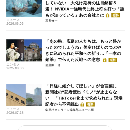
していない…大化け期待の注目銘柄５
選！ NVIDIA一強時代に終止符を打つ「誰
もが知っている」あの会社とは
有料
ニュース
石井僚一
2026.08.03
「あの時、広島の人たちは、もっと熱か
ったのでしょうね」美空ひばりのつぶや
きに込められた平和への祈り…『一本の
鉛筆』で伝えた反戦への意志
有料
エンタメ
佐藤剛
2025.08.06
「日経に紹介してほしい」が合言葉に…
新聞社の“記者流出ドミノ”が止まらな
い 「TikToker化まで求められた」現場
記者から不満続出
有料
ニュース
集英社オンライン編集部ニュース班
2026.07.18