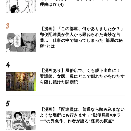
理由は!? (4)
【漫画】「この部屋、何かありましたか？」
郵便配達員が住人から尋ねられた奇妙な言
葉… 仕事の中で知ってしまった“部屋の秘
密”とは
【漫画あり】風俗店で、くも膜下出血に！
看護師、女医、母にどこで倒れたかをひたす
ら隠し続けた闘病記
【漫画】「配達員は、普通なら踏み込まない
ような場所にも行きます」“郵便局員×ホラ
ー”の異色作、作者が語る“怪異の原点”