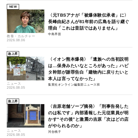
NEW
〈元TBSアナが「被爆体験伝承者」に〉
長峰由紀さんが81年前の広島を語り継ぐ
理由「これは昔話ではありません」
中島早苗
教養・カルチャー
2026.08.06
急上昇
〈イオン熊本爆発〉「遺族への当初説明
は…保身みたいなところがあった」ハビ
タ幹部が謝罪告白「建物内に戻りたいと
本人は言ってなかった」
ニュース
集英社オンライン編集部ニュース班
2026.08.05
急上昇
〈吉原老舗ソープ摘発〉「刑事告発した
のは私です」内部通報した元従業員が明
かす“その後”と激震の吉原「次はどの店
がやられるのか」
ニュース
河合桃子
2026.08.05