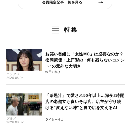
会員限定記事一覧を見る
特集
お笑い番組に「女性MC」は必要なのか？
松岡茉優・上戸彩の “何も残らないコメン
ト”の意外な大切さ
飲用てれび
エンタメ
2026.08.04
「暗黒汁」で愛され50年以上…深夜2時開
店の老舗立ち食いそば店、店主が守り続
ける"変えない味"と裏で店を支えるAI
グルメ
ライター神山
2026.08.02