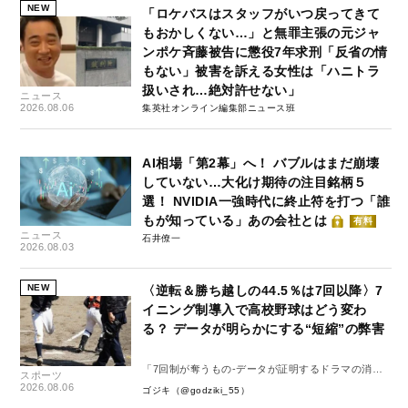
NEW
「ロケバスはスタッフがいつ戻ってきて
もおかしくない…」と無罪主張の元ジャ
ンポケ斉藤被告に懲役7年求刑「反省の情
もない」被害を訴える女性は「ハニトラ
扱いされ…絶対許せない」
ニュース
2026.08.06
集英社オンライン編集部ニュース班
AI相場「第2幕」へ！ バブルはまだ崩壊
していない…大化け期待の注目銘柄５
選！ NVIDIA一強時代に終止符を打つ「誰
もが知っている」あの会社とは
有料
ニュース
石井僚一
2026.08.03
NEW
〈逆転＆勝ち越しの44.5％は7回以降〉7
イニング制導入で高校野球はどう変わ
る？ データが明らかにする“短縮”の弊害
「7回制が奪うもの-データが証明するドラマの消
スポーツ
失-」
2026.08.06
ゴジキ（@godziki_55）