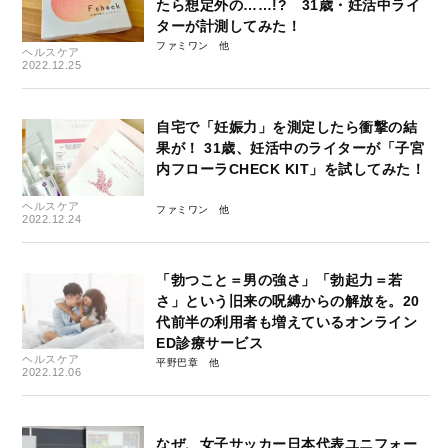
たら想定外の……!? 31歳・妊活中ライ
ターが計測してみた！
ファミワン
ヘルスケア
2022.12.25
自宅で「妊娠力」を測定したら衝撃の結
果が！ 31歳、妊活中のライターが「子宮
内フローラCHECK KIT」を試してみた！
ヘルスケア
ファミワン
2022.12.24
「勃つこと＝男の強さ」「勃起力＝若
さ」という旧来の呪縛からの解放を。20
代前半の利用者も増えているオンライン
ED診療サービス
ヘルスケア
平野巴章
2022.12.06
なぜ、女子サッカー日本代表ユニフォー