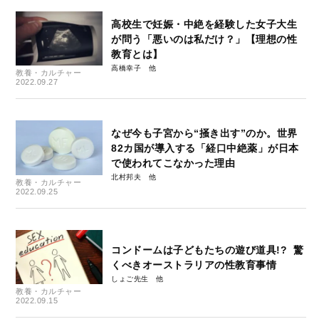
高校生で妊娠・中絶を経験した女子大生
が問う「悪いのは私だけ？」【理想の性
教育とは】
高橋幸子
教養・カルチャー
2022.09.27
なぜ今も子宮から“掻き出す”のか。世界
82カ国が導入する「経口中絶薬」が日本
で使われてこなかった理由
北村邦夫
教養・カルチャー
2022.09.25
コンドームは子どもたちの遊び道具!? 驚
くべきオーストラリアの性教育事情
しょご先生
教養・カルチャー
2022.09.15