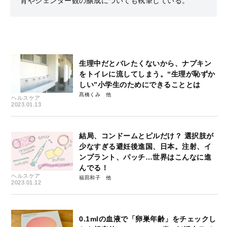
育やジェンダー観の醸成についても執筆している。
生理中だとバレたくないから、ナプキン
をトイレに流してしまう。“生理が恥ずか
しい”小学生のためにできることとは
髙橋くみ
ヘルスケア
2023.01.13
結局、コンドームとピルだけ？ 選択肢が
少なすぎる避妊後進国、日本。注射、イ
ンプラント、パッチ…世界はこんなに進
んでる！
ヘルスケア
福田和子
2023.01.12
0.1mlの血液で「卵巣年齢」をチェックし