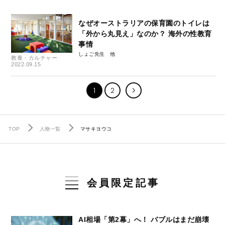
なぜオーストラリアの保育園のトイレは
「外から丸見え」なのか？ 海外の性教育
事情
しょご先生
教養・カルチャー
2022.09.15
1
2
TOP
人物一覧
マサキヨウコ
会員限定記事
AI相場「第2幕」へ！ バブルはまだ崩壊