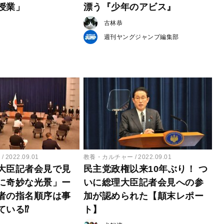
授業」
漂う『少年のアビス』
古林恭
週刊ヤングジャンプ編集部
ー
2022.09.01
教養・カルチャー
2022.09.01
大臣記者会見で見
民主党政権以来10年ぶり！ つ
に奇妙な光景」ー
いに総理大臣記者会見への参
者の指名順序は事
加が認められた【顛末レポー
ている⁉
ト】