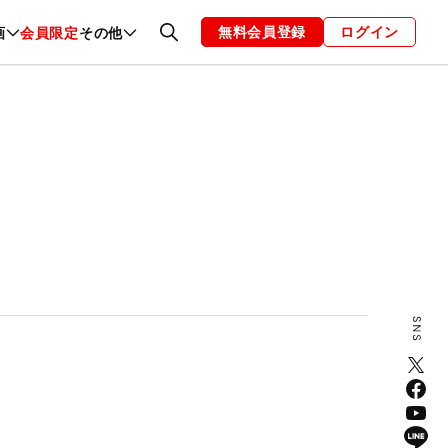
無料会員登録
ログイン
画
会員限定
その他
ファッション
恋愛・結婚
編集部
お知らせ