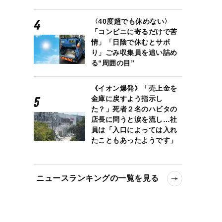
〈40度超でも休めない〉
「コンビニに寄るだけで苦
情」「日陰で休むとサボ
り」ごみ収集員を追い詰め
る“周囲の目”
《イオン爆発》「売上金を
金庫に戻すよう指示し
た？」死者２名のハビタの
店長に問うと涙を流し…社
員は「入口によっては入れ
たこともあったようです」
ニュースランキングの一覧を見る