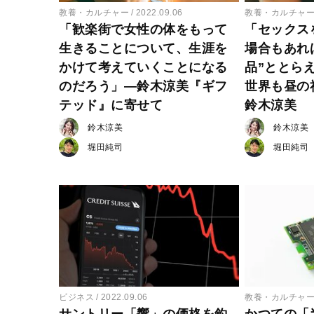
教養・カルチャー
2022.09.06
教養・カルチャ
「歓楽街で女性の体をもって
「セックス
生きることについて、生涯を
場合もあれ
かけて考えていくことになる
品”ととら
のだろう」―鈴木涼美『ギフ
世界も昼の
テッド』に寄せて
鈴木涼美
鈴木涼美
鈴木涼美
堀田純司
堀田純司
ビジネス
2022.09.06
教養・カルチャ
サントリー「響」の価格を釣
かつての「