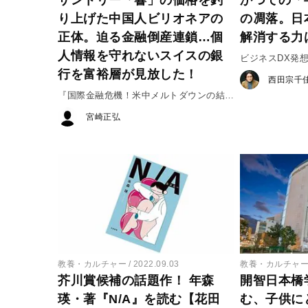
り上げた中国人ビリオネアの
の凋落。日
正体。迫る金融倒産連鎖…個
解消する力
人情報を守れないスイスの銀
ビジネスDX発
行を富裕層が見放した！
#4
西田宗千
『国際金融危機！米中メルトダウンの結
末』#1
宮崎正弘
教養・カルチャー
2022.09.03
教養・カルチャ
芥川賞候補の話題作！ 年森
開智日本橋
瑛・著『N/A』を読む【花田
む、子供に