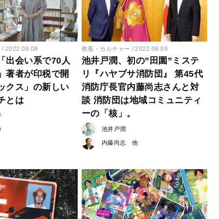
ー
2022.09.09
教養・カルチャー
2022.09.09
「出会い系で70人
池井戸潤、初の”田園”ミステ
」著者が印税で開
リ『ハヤブサ消防団』 第45代
ックス」の新しい
消防庁長官内藤尚志さんと対
チとは
談 消防団は地域コミュニティ
ーの「核」。
子
池井戸潤
り
内藤尚志