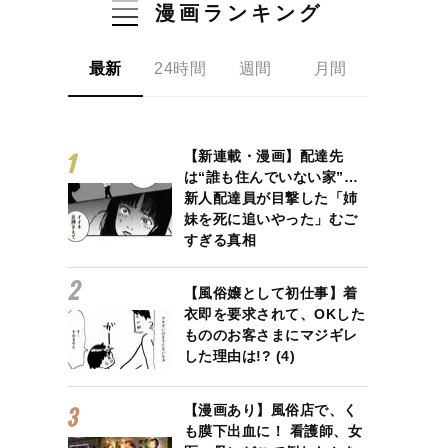
漫画ランキング
最新
24時間
週間
月間
【新連載・漫画】配達先
は“誰も住んでいない家”…
新人配達員が目撃した「姉
妹を死に追いやった」むご
すぎる真相
【風俗嬢として初仕事】着
衣即を要求されて、OKした
もののお客さまにマジギレ
した理由は!? (4)
【漫画あり】風俗店で、く
も膜下出血に！ 看護師、女