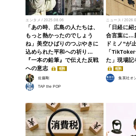
エンタメ
2025.08.06
ニュース
2026.
「あの時、広島の人たちは、
「日経に紹
もっと熱かったのでしょう
合言葉に…
ね」美空ひばりのつぶやきに
ドミノ”が
込められた平和への祈り…
「TikTo
『一本の鉛筆』で伝えた反戦
た」現場記
への意志
有料
有料
佐藤剛
集英社オ
TAP the POP