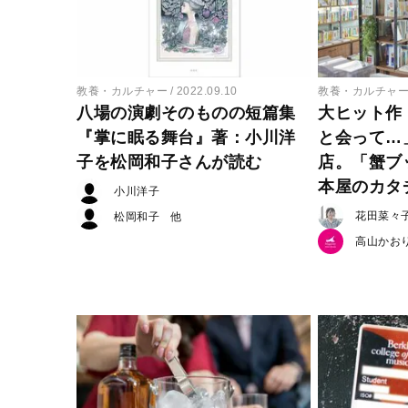
教養・カルチャー
2022.09.10
教養・カルチャ
八場の演劇そのものの短篇集
大ヒット作
『掌に眠る舞台』著：小川洋
と会って…
子を松岡和子さんが読む
店。「蟹ブ
本屋のカタ
小川洋子
花田菜々
松岡和子
高山かお