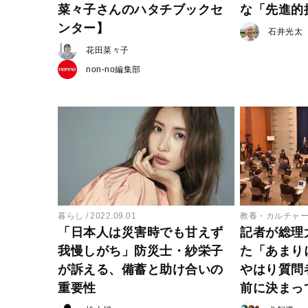
菜々子さんのハタチブックセ
な「先進的
ンター】
石井光太
花田菜々子
non-no編集部
暮らし
2022.09.01
教養・カルチャ
「日本人は災害時でも甘えず
記者が総理
我慢しがち」防災士・紗栄子
た「あまり
が訴える、備蓄と助け合いの
やはり質問
重要性
前に決まっ