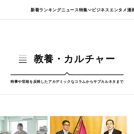
特集一覧を見る
漫画一覧を見る
新着
ランキング
ニュース
特集
ビジネス
エンタメ
漫
養・カルチャー
暮らし
スポーツ
ヘルスケア
美容
グルメ
教養・カルチャー
時事や世相を反映したアカデミックなコラムからサブカルネタまで