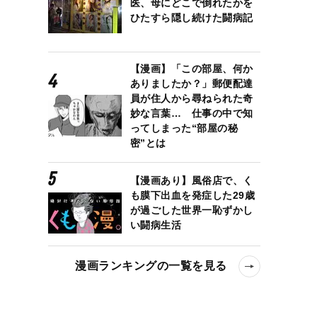
医、母にどこで倒れたかを
ひたすら隠し続けた闘病記
【漫画】「この部屋、何か
ありましたか？」郵便配達
員が住人から尋ねられた奇
妙な言葉… 仕事の中で知
ってしまった“部屋の秘
密”とは
【漫画あり】風俗店で、く
も膜下出血を発症した29歳
が過ごした世界一恥ずかし
い闘病生活
漫画ランキングの一覧を見る