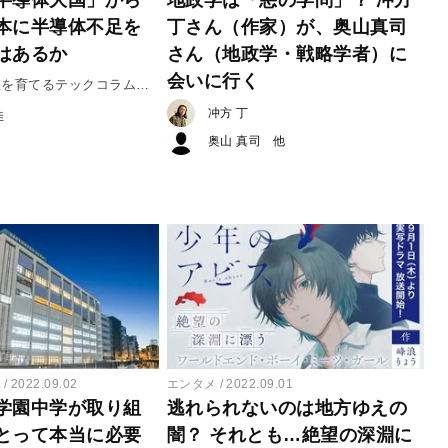
本に半導体不足を
丁さん（作家）が、奥山真司
はあるか
さん（地政学・戦略学者）に
会いに行く
想を育てるテックコラム
冲方 丁
佳
奥山 真司
ー
2022.09.02
エンタメ
2022.09.01
学園中学が取り組
逃れられないのは地方ゆえの
とって本当に必要
闇？ それとも…絶望の深淵に