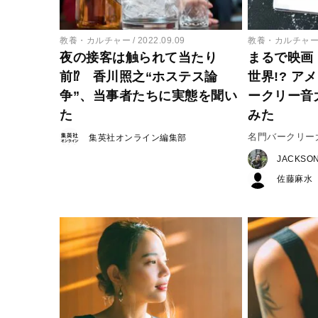
教養・カルチャー
2022.09.09
教養・カルチャ
夜の接客は触られて当たり
まるで映画
前⁉ 香川照之“ホステス論
世界!? ア
争”、当事者たちに実態を聞い
ークリー音
た
みた
名門バークリー
集英社オンライン編集部
JACKSO
佐藤麻水