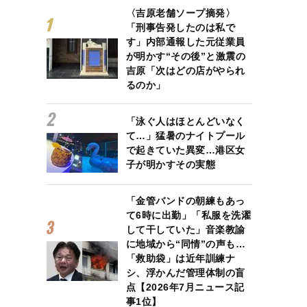
〈吉原老舗ソープ摘発〉
「刑事告発したのは私で
す」内部通報した元従業員
が明かす“その後”と激震の
吉原「次はどの店がやられ
るのか」
「泳ぐ人はほとんどいなく
て…」猛暑のナイトプール
で起きていた異変…港区女
子が明かすその実態
「金管バンドの朝練もあっ
て6時に出勤」「私服を洗濯
して干していた」音楽教諭
に地域から“同情”の声も…
「救助袋」は近年訓練ナ
シ、浮かんだ管理体制の盲
点【2026年7月ニュース記
事1位】