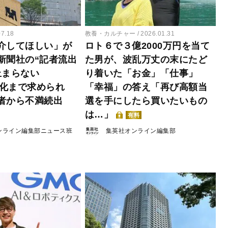
07.18
教養・カルチャー
2026.01.31
介してほしい」が
ロト６で３億2000万円を当て
新聞社の“記者流出
た男が、波乱万丈の末にたど
止まらない
り着いた「お金」「仕事」
ker化まで求められ
「幸福」の答え「再び高額当
者から不満続出
選を手にしたら買いたいもの
は…」
有料
ンライン編集部ニュース班
集英社オンライン編集部