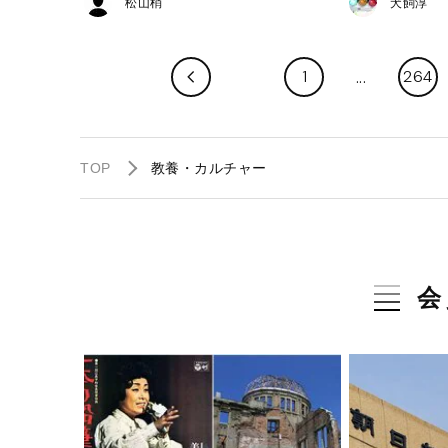
松山梢
犬飼淳
1
264
TOP
教養・カルチャー
会