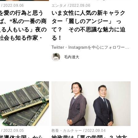
ー
2022.09.06
エンタメ
2022.09.06
を愛の行為と思う
いま女性に人気の新キャラク
ば、“私の一番の商
ター「麗しのアンジー」 っ
える人もいる」夜の
て？ その不思議な魅力に迫
社会も知る作家・
る！
Twitter・Instagramを中心にフォロワー急
増中！
毛内達大
ー
2022.09.05
教養・カルチャー
2022.09.04
半導体大国」から
地政学は「悪の学問」？ 冲方