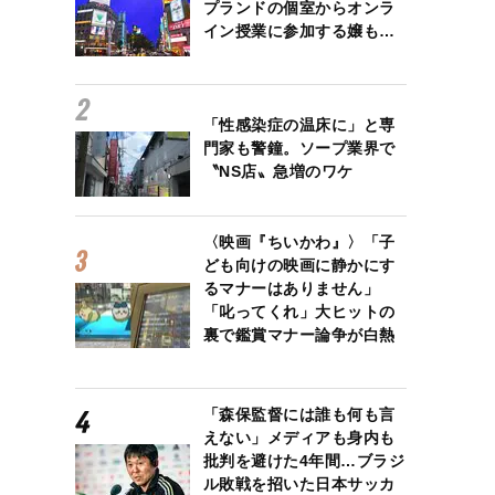
プランドの個室からオンラ
イン授業に参加する嬢も…
「性感染症の温床に」と専
門家も警鐘。ソープ業界で
〝NS店〟急増のワケ
〈映画『ちいかわ』〉「子
ども向けの映画に静かにす
るマナーはありません」
「叱ってくれ」大ヒットの
裏で鑑賞マナー論争が白熱
「森保監督には誰も何も言
えない」メディアも身内も
批判を避けた4年間…ブラジ
ル敗戦を招いた日本サッカ