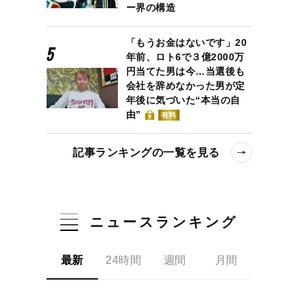
ー界の構造
「もうお金はないです」20
年前、ロト6で３億2000万
円当てた男は今…当選後も
会社を辞めなかった男が定
年後に気づいた“本当の自
由”
有料
記事ランキングの一覧を見る
ニュースランキング
最新
24時間
週間
月間