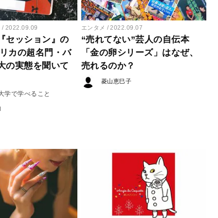
ー
2022.09.09
エンタメ
2022.09.07
『セッション』の
“売れてない”芸人の自伝本
メリカの超名門・バ
「金の卵シリーズ」はなぜ、
大の実態を聞いて
売れるのか？
菱山恵巳子
大学で学べること
N