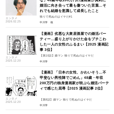
婚活に向き合って最も傷ついた言葉…そ
れでも結婚を意識して成長したこと
独りで死ぬのはイヤだ#1
エンタメ
2026.02.25
中川学
【漫画】劣悪な大衆居酒屋での婚活パー
ティー…盛り上がりかけた会をブチこわ
した一人の女性のふるまい【2025 漫画記
事 3位】
【第10話】婚マン 独りで死ぬのはイヤだ
エンタメ
2025.12.20
中川学
【漫画】「日本の女性、かわいそう…不
甲斐ない男性陣でごめん」48歳・年収
200万円の独身漫画家が街ぶら婚活パーテ
ィで感じた屈辱【2025 漫画記事 2位】
エンタメ
【第8話】婚マン 独りで死ぬのはイヤだ
2025.12.20
中川学