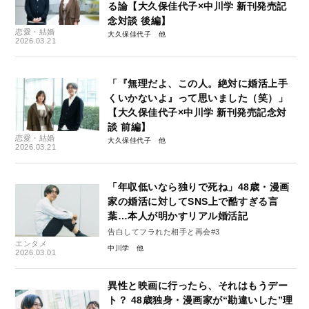
る論【大久保佳代子×中川学 新刊発売記
念対談 後編】
恋愛・結婚
大久保佳代子
2026.03.21
「『無理だよ、この人。絶対に婚活上手
くいかないよ』って思いました（笑）」
【大久保佳代子×中川学 新刊発売記念対
談 前編】
恋愛・結婚
大久保佳代子
2026.03.21
「年収低いなら独りで死ね」48歳・漫画
家の婚活に対してSNS上で酷すぎる言
葉…本人が明かすリアル婚活記
告白してフラれた相手と再会#3
エンタメ
中川学
2026.03.01
異性と映画に行ったら、それはもうデー
ト？ 48歳独身・漫画家が“勘違いした”理