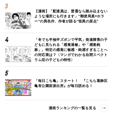
【漫画】「配達員は、普通なら踏み込まない
ような場所にも行きます」“郵便局員×ホラ
ー”の異色作、作者が語る“怪異の原点”
「冬でも半袖半ズボンで平気」発達障害の子
どもに見られる「感覚過敏」や「感覚鈍
麻」。特定の感覚に敏感・鈍感すぎることへ
の対応策は？〈マンガでわかる自閉スペクト
ラム症の子どもの特性〉
「毎日こち亀」スタート！ 『こちら葛飾区
亀有公園前派出所』が毎日読める！
漫画ランキングの一覧を見る