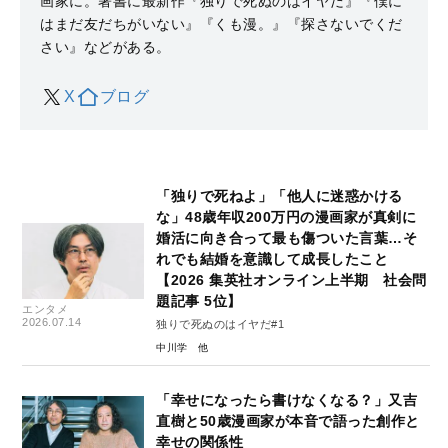
画家に。著書に最新作『独りで死ぬのはイヤだ』『僕に
はまだ友だちがいない』『くも漫。』『探さないでくだ
さい』などがある。
X
ブログ
「独りで死ねよ」「他人に迷惑かける
な」48歳年収200万円の漫画家が真剣に
婚活に向き合って最も傷ついた言葉…そ
れでも結婚を意識して成長したこと
【2026 集英社オンライン上半期 社会問
題記事 5位】
エンタメ
2026.07.14
独りで死ぬのはイヤだ#1
中川学
「幸せになったら書けなくなる？」又吉
直樹と50歳漫画家が本音で語った創作と
幸せの関係性