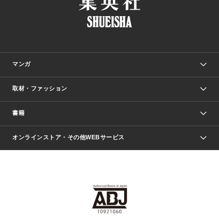
マンガ
取材・ファッション
少年マンガ
週刊少年ジャンプ
書籍
ファッション・美容
青年マンガ
ジャンプSQ.
Seventeen
週刊ヤングジャンプ
オンラインストア・その他WEBサービス
文芸・文庫・総合
芸能・情報・スポーツ
少女マンガ
Vジャンプ
non-no Web
ヤングジャンプ定期購読デジタル
すばる
Myojo
オンラインストア
りぼん
学芸・ノンフィクション・新書
最強ジャンプ
女性マンガ
@BAILA
ヤンジャン＋
小説すばる
週プレNEWS
マーガレット
集英社OTOコンテンツ
集英社 学芸編集部
少年ジャンプ＋
その他WEBサービス
クッキー
ライトノベル・ノベライズ
MAQUIA ONLINE
となりのヤングジャンプ
集英社 文芸ステーション
週プレ グラジャパ！
別冊マーガレット
SHUEISHA MANGA-ART HERITAGE
集英社 ビジネス書
ゼブラック
ココハナ
SHUEISHA ADNAVI
SPUR.JP
集英社Webマガジン Cobalt
グランドジャンプ
web 集英社文庫
キッズ
web Sportiva