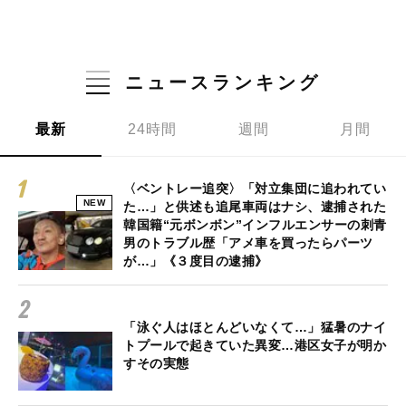
ニュースランキング
最新
24時間
週間
月間
〈ベントレー追突〉「対立集団に追われてい
NEW
た…」と供述も追尾車両はナシ、逮捕された
韓国籍“元ボンボン”インフルエンサーの刺青
男のトラブル歴「アメ車を買ったらパーツ
が…」《３度目の逮捕》
「泳ぐ人はほとんどいなくて…」猛暑のナイ
トプールで起きていた異変…港区女子が明か
すその実態