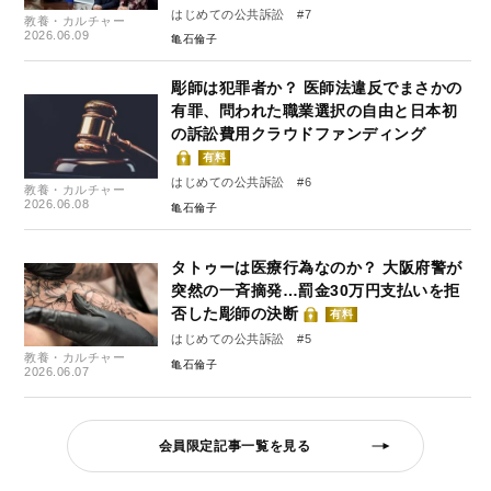
はじめての公共訴訟 #7
教養・カルチャー
2026.06.09
亀石倫子
彫師は犯罪者か？ 医師法違反でまさかの
有罪、問われた職業選択の自由と日本初
の訴訟費用クラウドファンディング
有料
はじめての公共訴訟 #6
教養・カルチャー
2026.06.08
亀石倫子
タトゥーは医療行為なのか？ 大阪府警が
突然の一斉摘発…罰金30万円支払いを拒
否した彫師の決断
有料
はじめての公共訴訟 #5
教養・カルチャー
亀石倫子
2026.06.07
会員限定記事一覧を見る