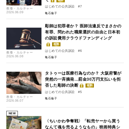
有料
はじめての公共訴訟 #7
教養・カルチャー
2026.06.09
亀石倫子
彫師は犯罪者か？ 医師法違反でまさかの
有罪、問われた職業選択の自由と日本初
の訴訟費用クラウドファンディング
有料
はじめての公共訴訟 #6
教養・カルチャー
2026.06.08
亀石倫子
タトゥーは医療行為なのか？ 大阪府警が
突然の一斉摘発…罰金30万円支払いを拒
否した彫師の決断
有料
はじめての公共訴訟 #5
教養・カルチャー
亀石倫子
2026.06.07
NEW
〈ちいかわ争奪戦〉「転売ヤーから買う
なんて魂を売るようなもの」映画特典シ