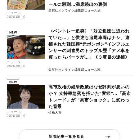
ールに殺到…満席続出の裏側
集英社オンライン編集部ニュース班
ニュース
2026.08.10
〈ベントレー追突〉「対立集団に追われ
NEW
ていた…」と供述も追尾車両はナシ、逮
捕された韓国籍“元ボンボン”インフルエ
ンサーの刺青男のトラブル歴「アメ車を
買ったらパーツが…」《３度目の逮捕》
ニュース
2026.08.10
集英社オンライン編集部ニュース班
NEW
高市政権の経済政策はなぜ評判が悪いの
か？ 支持率急落を招いた“変節”…「高市
トレード」が「高市ショック」に変わっ
た背景
ニュース
竹橋大吉
2026.08.10
新着記事一覧を見る