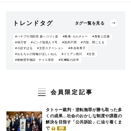
トレンドタグ
タグ一覧を見る
#ハヤブサ消防団 森へつづく道
#教養･カルチャー
#青春と読書
#俵万智
#ピンク地底人３号
#池井戸潤
#汽笛、聞こえる
#小説すばる
#文芸ステーション
#本谷有希子
#おもちゃの指輪がほしいねん
#ドリアン助川
#文芸
#動物哲学物語 ナイス実存
#宮﨑駿の詩学
会員限定記事
タトゥー裁判・逆転無罪が勝ち取った多
くの成果…社会のおかしな制度や課題の
解決を目指す「公共訴訟」に辿り着くま
で
有料