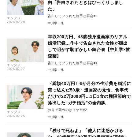
由「告白されたときはびっくりしまし
た」
告白してフラれた相手と再会#2
エンタメ
2026.02.28
中川学
年収200万円、48歳独身漫画家のリアル
婚活記録…作中で告白された女性が顔出
しで明かす恥ずかしい舞台裏【中川学×敦
森蘭】
告白してフラれた相手と再会#1
エンタメ
2026.02.27
中川学
〈総額43万円〉6か月分の生活費を婚活に
突っ込んだ50歳・漫画家の覚悟…食事代
だけで22万3000円…1日1食の極限節約で
捻出した“ガチ婚活”の全内訳
独りで死ぬのはイヤだ#2
エンタメ
2026.02.25
中川学
「独りで死ねよ」「他人に迷惑かける
な」48歳年収200万円の漫画家が真剣に