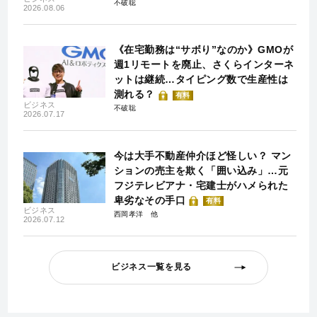
不破聡
2026.08.06
《在宅勤務は“サボり”なのか》GMOが
週1リモートを廃止、さくらインターネ
ットは継続…タイピング数で生産性は
測れる？
有料
ビジネス
不破聡
2026.07.17
今は大手不動産仲介ほど怪しい？ マン
ションの売主を欺く「囲い込み」…元
フジテレビアナ・宅建士がハメられた
卑劣なその手口
有料
ビジネス
西岡孝洋
2026.07.12
ビジネス一覧を見る