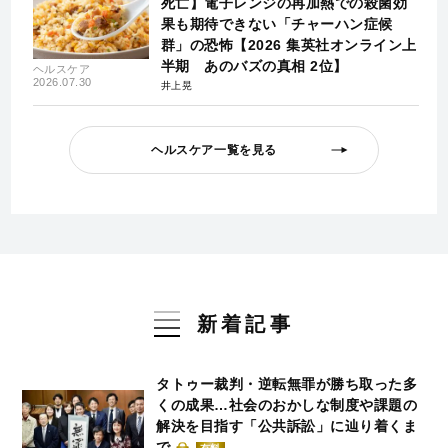
死亡】電子レンジの再加熱での殺菌効
果も期待できない「チャーハン症候
群」の恐怖【2026 集英社オンライン上
半期 あのバズの真相 2位】
ヘルスケア
2026.07.30
井上晃
ヘルスケア一覧を見る
新着記事
タトゥー裁判・逆転無罪が勝ち取った多
くの成果…社会のおかしな制度や課題の
解決を目指す「公共訴訟」に辿り着くま
で