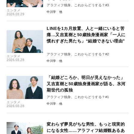
アラフィフ独身、これからどうする？#3
エンタメ
中川学
2026.03.29
LINEを1カ月放置、人と一緒にいると苦
痛…又吉直樹と50歳独身漫画家「一人に
慣れすぎた男たち」“結婚できない理由”
アラフィフ独身、これからどうする？#2
エンタメ
2026.03.28
中川学
「結婚どころか、明日が見えなかった」
又吉直樹と50歳独身漫画家が語る、氷河
期世代の孤独
アラフィフ独身、これからどうする？#1
エンタメ
中川学
2026.03.28
変わらず夢見がちな男性、もっと現実的
になる女性……アラフィフ結婚観あるあ