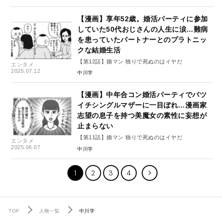
【漫画】享年52歳。婚活パーティに参加
していた50代おじさんの人生に涙…難病
を患っていたパートナーとのプラトニッ
クな結婚生活
【第12話】婚マン 独りで死ぬのはイヤだ
エンタメ
2025.07.12
中川学
【漫画】中年合コン婚活パーティでバツ
イチシングルマザーに一目ぼれ…漫画家
志望の息子を持つ美魔女の素性に妄想が
止まらない
【第11話】婚マン 独りで死ぬのはイヤだ
エンタメ
2025.06.07
中川学
1
2
3
4
TOP
人物一覧
中川学