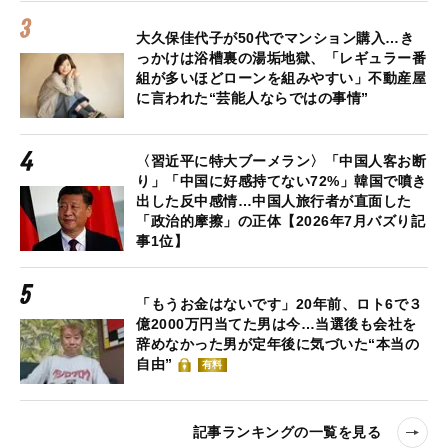
大久保佳代子が50代でマンション購入…き
っかけは浴槽裏の湯垢地獄、「レギュラー番
組が多いほどローンを組みやすい」不動産屋
に言われた“芸能人ならではの事情”
〈習近平に特大ブーメラン〉「中国人客お断
り」「中国に好感持てない72%」韓国で噴き
出した反中感情…中国人旅行者が直面した
「政治的摩擦」の正体【2026年7月バズり記
事1位】
「もうお金はないです」20年前、ロト6で３
億2000万円当てた男は今…当選後も会社を
辞めなかった男が定年後に気づいた“本当の
自由”
有料
記事ランキングの一覧を見る