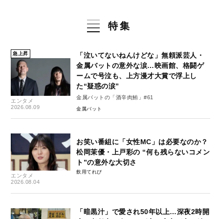
特集
急上昇
「泣いてないねんけどな」無頼派芸人・
金属バットの意外な涙…映画館、格闘ゲ
ームで号泣も、上方漫才大賞で浮上し
た“疑惑の涙”
金属バットの「酒辛肉鮪」#61
エンタメ
2026.08.09
金属バット
お笑い番組に「女性MC」は必要なのか？
松岡茉優・上戸彩の “何も残らないコメン
ト”の意外な大切さ
飲用てれび
エンタメ
2026.08.04
「暗黒汁」で愛され50年以上…深夜2時開