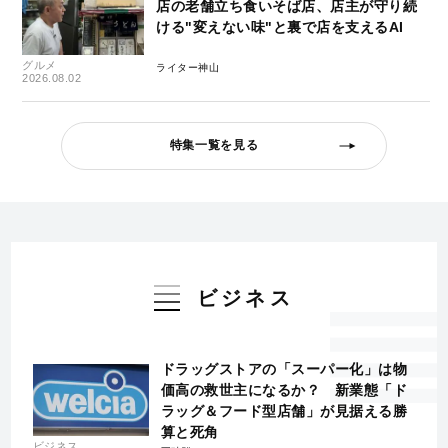
店の老舗立ち食いそば店、店主が守り続
ける"変えない味"と裏で店を支えるAI
グルメ
ライター神山
2026.08.02
特集一覧を見る
ビジネス
ドラッグストアの「スーパー化」は物
価高の救世主になるか？ 新業態「ド
ラッグ＆フード型店舗」が見据える勝
算と死角
ビジネス