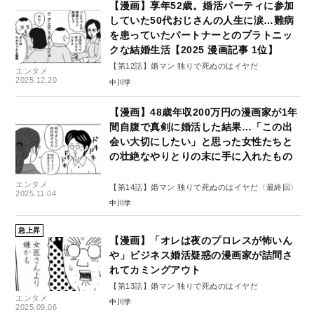
【漫画】享年52歳。婚活パーティに参加
していた50代おじさんの人生に涙…難病
を患っていたパートナーとのプラトニッ
クな結婚生活【2025 漫画記事 1位】
【第12話】婚マン 独りで死ぬのはイヤだ
エンタメ
2025.12.20
中川学
【漫画】48歳年収200万円の漫画家が1年
間自腹で真剣に婚活した結果…「この出
会い大切にしたい」と思った女性たちと
の壮絶なやりとりの末に手に入れたもの
エンタメ
【第14話】婚マン 独りで死ぬのはイヤだ〈最終回〉
2025.11.04
中川学
急上昇
【漫画】「オレは夜のプロレスが怖いん
や」ビジネス婚活疑惑の漫画家が詰問さ
れてカミングアウト
【第13話】婚マン 独りで死ぬのはイヤだ
エンタメ
中川学
2025.09.06