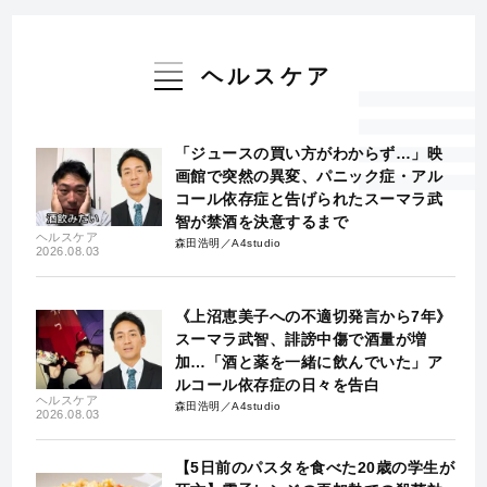
ヘルスケア
「ジュースの買い方がわからず…」映
画館で突然の異変、パニック症・アル
コール依存症と告げられたスーマラ武
智が禁酒を決意するまで
ヘルスケア
森田浩明／A4studio
2026.08.03
《上沼恵美子への不適切発言から7年》
スーマラ武智、誹謗中傷で酒量が増
加…「酒と薬を一緒に飲んでいた」ア
ルコール依存症の日々を告白
ヘルスケア
森田浩明／A4studio
2026.08.03
【5日前のパスタを食べた20歳の学生が