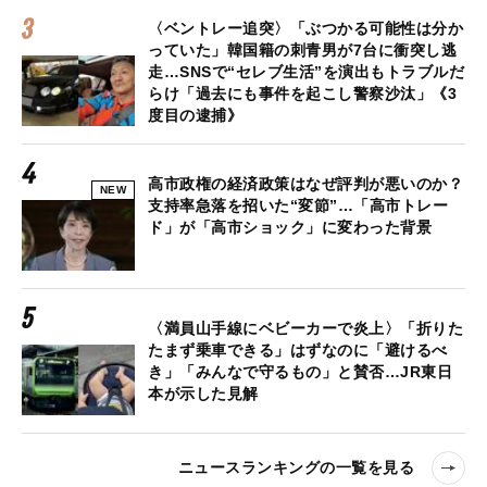
〈ベントレー追突〉「ぶつかる可能性は分か
っていた」韓国籍の刺青男が7台に衝突し逃
走…SNSで“セレブ生活”を演出もトラブルだ
らけ「過去にも事件を起こし警察沙汰」《3
度目の逮捕》
高市政権の経済政策はなぜ評判が悪いのか？
NEW
支持率急落を招いた“変節”…「高市トレー
ド」が「高市ショック」に変わった背景
〈満員山手線にベビーカーで炎上〉「折りた
たまず乗車できる」はずなのに「避けるべ
き」「みんなで守るもの」と賛否…JR東日
本が示した見解
ニュースランキングの一覧を見る