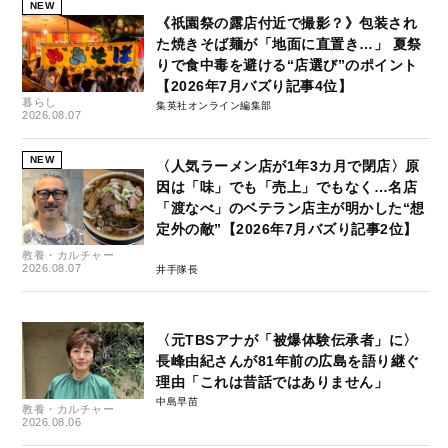
NEW
《祇園祭の露店付近で撮影？》包装され
た焼きそば麺が「地面に直置き…」 夏祭
りで食中毒を避ける“店選び”のポイント
【2026年7月バズり記事4位】
暮らし
集英社オンライン編集部
2026.08.07
NEW
〈人気ラーメン店が1年3カ月で閉店〉原
因は「味」でも「売上」でもなく…名店
「渡なべ」のベテラン店主が明かした“想
定外の敵”【2026年7月バズり記事2位】
教養・カルチャー
2026.08.07
井手隊長
〈元TBSアナが「被爆体験伝承者」に〉
長峰由紀さんが81年前の広島を語り継ぐ
理由「これは昔話ではありません」
中島早苗
教養・カルチャー
2026.08.06