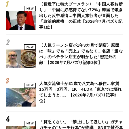
〈習近平に特大ブーメラン〉「中国人客お断
NEW
り」「中国に好感持てない72%」韓国で噴き
出した反中感情…中国人旅行者が直面した
「政治的摩擦」の正体【2026年7月バズり記
事1位】
〈人気ラーメン店が1年3カ月で閉店〉原因
NEW
は「味」でも「売上」でもなく…名店「渡な
べ」のベテラン店主が明かした“想定外の
敵”【2026年7月バズり記事2位】
人気女流雀士が31歳で八丈島へ移住…家賃
NEW
15万円→3万円、1K→4LDK「東京では壊れ
てしまうと…」【2026年7月バズり記事3
位】
「貧乏くさい」「禁止にしてほしい」ガチャ
NEW
ガチャの“サーチ行為”が物議 SNSで賛否真