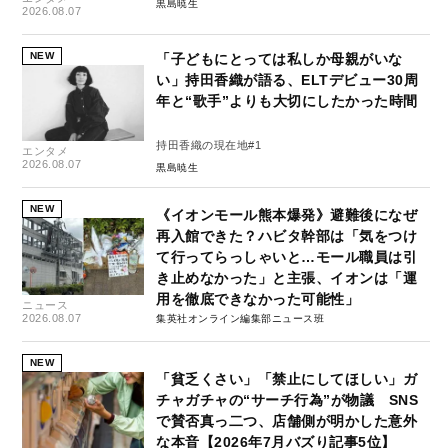
黒島暁生
2026.08.07
NEW
「子どもにとっては私しか母親がいな
い」持田香織が語る、ELTデビュー30周
年と“歌手”よりも大切にしたかった時間
持田香織の現在地#1
エンタメ
2026.08.07
黒島暁生
NEW
《イオンモール熊本爆発》避難後になぜ
再入館できた？ハビタ幹部は「気をつけ
て行ってらっしゃいと…モール職員は引
き止めなかった」と主張、イオンは「運
用を徹底できなかった可能性」
ニュース
2026.08.07
集英社オンライン編集部ニュース班
NEW
「貧乏くさい」「禁止にしてほしい」ガ
チャガチャの“サーチ行為”が物議 SNS
で賛否真っ二つ、店舗側が明かした意外
な本音【2026年7月バズり記事5位】