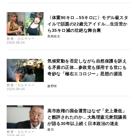
〈体重90キロ→55キロに〉モデル級スタ
イルで話題の22歳元アイドル…生活苦か
ら35キロ減の壮絶な舞台裏
黒島暁生
教養・カルチャー
2026.08.04
気候変動を否定しながら自然保護を訴え
る矛盾の正体…参政党も採用する世にも
奇妙な「極右エコロジー」思想の源流
教養・カルチャー
森野咲
2026.08.04
高市政権の国会運営はなぜ「史上最低」
と酷評されたのか…大島理森元衆院議長
が語る30年以上続く日本政治の迷走
森功
教養・カルチャー
2026.08.03