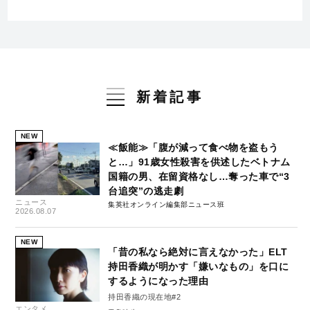
新着記事
NEW
≪飯能≫「腹が減って食べ物を盗もう
と…」91歳女性殺害を供述したベトナム
国籍の男、在留資格なし…奪った車で“3
台追突”の逃走劇
ニュース
集英社オンライン編集部ニュース班
2026.08.07
NEW
「昔の私なら絶対に言えなかった」ELT
持田香織が明かす「嫌いなもの」を口に
するようになった理由
持田香織の現在地#2
エンタメ