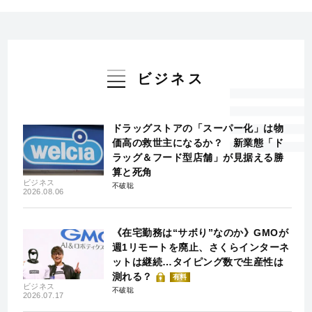
ビジネス
ドラッグストアの「スーパー化」は物
価高の救世主になるか？ 新業態「ド
ラッグ＆フード型店舗」が見据える勝
算と死角
ビジネス
不破聡
2026.08.06
《在宅勤務は“サボり”なのか》GMOが
週1リモートを廃止、さくらインターネ
ットは継続…タイピング数で生産性は
測れる？
有料
ビジネス
不破聡
2026.07.17