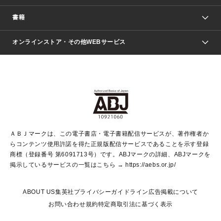
週刊少年ジャンプ
書籍
ファッション・美容
青年マンガ
ジャンプSQ.
Seventeen
週刊ヤングジャンプ
オンラインストア・その他WEBサービス
文芸・文庫・総合
芸能・情報・スポーツ
少女マンガ
Vジャンプ
non-no Web
ヤングジャンプ定期購読デジタル
すばる
Myojo
オンラインストア
りぼん
学芸・ノンフィクション・新書
最強ジャンプ
女性マンガ
@BAILA
ヤンジャン＋
小説すばる
週プレNEWS
マーガレット
集英社OTOコンテンツ
集英社 学芸編集部
少年ジャンプ＋
その他WEBサービス
クッキー
ライトノベル・ノベライズ
MAQUIA ONLINE
となりのヤングジャンプ
集英社 文芸ステーション
週プレ グラジャパ！
別冊マーガレット
SHUEISHA MANGA-ART HERITAGE
集英社 ビジネス書
ゼブラック
ココハナ
SHUEISHA ADNAVI
SPUR.JP
集英社Webマガジン Cobalt
グランドジャンプ
web 集英社文庫
キッズ
web Sportiva
マンガMee
ジャンプキャラクターズストア
集英社新書
ジャンプルーキー！
月刊オフィスユー
ＡＢＪマークは、この電子書店・電子書籍配信サービスが、著作権者か
EDITOR'S LAB
LEE
集英社オレンジ文庫
ウルトラジャンプ
青春と読書
パラスポ＋！
らコンテンツ使用許諾を得た正規版配信サービスであることを示す登録
集英社みらい文庫
リマコミ＋
HAPPY PLUS STORE
集英社新書プラス
ジャンプTOON
商標（登録番号 第6091713号）です。ABJマークの詳細、ABJマークを
Marisol
シフォン文庫
アジア人物史
S-KIDS.LAND
マンガMeets
掲示しているサービスの一覧はこちら →
https://aebs.or.jp/
shueisha vox
よみタイ
S-MANGA
Web éclat
ダッシュエックス文庫
LEEマルシェ
kotoba
集英社ジャンプリミックス
ABOUT US
集英社プライバシーガイドライン
広告掲載について
T JAPAN:The New York Times Style Magazine
JUMP j BOOKS
お問い合わせ
規約
特定商取引法に基づく表示
SHOP Marisol
e!集英社
集英社コミック文庫
集英社女性誌ポータル