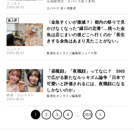
元高校球児・エバース佐々木#1
エンタメ
2026.08.01
エバース 佐々木隆史
急上昇
〈金魚すくいが激減？〉都内の祭りで見
かけなくなった“縁日の定番”…残った金
魚は店じまいの後どこへ行くのか「長生
きする金魚はあまり見たことがない」
ニュース
2026.08.01
集英社オンライン編集部ニュース班
「昼職顔」「夜職顔」ってなに？ SNS
で広がる新たなルッキズム論争「日本で
可愛いと評価されるには、夜職顔になる
しかないのか」
教養・カルチャー
集英社オンライン編集部
2026.08.01
1
2
3
4
286