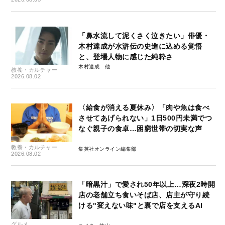
「鼻水流して泥くさく泣きたい」俳優・
木村達成が水滸伝の史進に込める覚悟
と、登場人物に感じた純粋さ
木村達成
教養・カルチャー
2026.08.02
〈給食が消える夏休み〉「肉や魚は食べ
させてあげられない」1日500円未満でつ
なぐ親子の食卓…困窮世帯の切実な声
教養・カルチャー
集英社オンライン編集部
2026.08.02
「暗黒汁」で愛され50年以上…深夜2時開
店の老舗立ち食いそば店、店主が守り続
ける"変えない味"と裏で店を支えるAI
グルメ