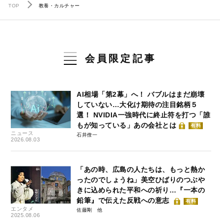
TOP
教養・カルチャー
会員限定記事
AI相場「第2幕」へ！ バブルはまだ崩壊
していない…大化け期待の注目銘柄５
選！ NVIDIA一強時代に終止符を打つ「誰
もが知っている」あの会社とは
有料
ニュース
石井僚一
2026.08.03
「あの時、広島の人たちは、もっと熱か
ったのでしょうね」美空ひばりのつぶや
きに込められた平和への祈り…『一本の
鉛筆』で伝えた反戦への意志
有料
エンタメ
佐藤剛
2025.08.06