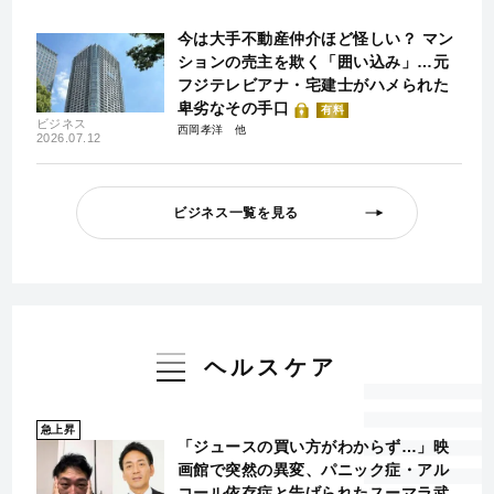
今は大手不動産仲介ほど怪しい？ マン
ションの売主を欺く「囲い込み」…元
フジテレビアナ・宅建士がハメられた
卑劣なその手口
有料
ビジネス
西岡孝洋
2026.07.12
ビジネス一覧を見る
ヘルスケア
急上昇
「ジュースの買い方がわからず…」映
画館で突然の異変、パニック症・アル
コール依存症と告げられたスーマラ武