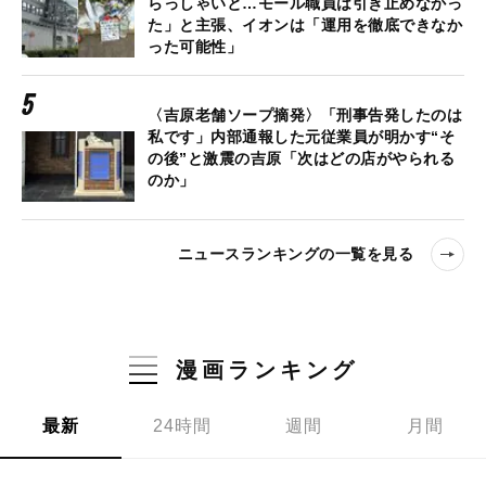
らっしゃいと…モール職員は引き止めなかっ
た」と主張、イオンは「運用を徹底できなか
った可能性」
〈吉原老舗ソープ摘発〉「刑事告発したのは
私です」内部通報した元従業員が明かす“そ
の後”と激震の吉原「次はどの店がやられる
のか」
ニュースランキングの一覧を見る
漫画ランキング
最新
24時間
週間
月間