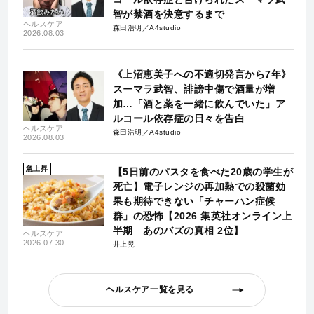
智が禁酒を決意するまで
ヘルスケア
森田浩明／A4studio
2026.08.03
《上沼恵美子への不適切発言から7年》
スーマラ武智、誹謗中傷で酒量が増
加…「酒と薬を一緒に飲んでいた」ア
ルコール依存症の日々を告白
ヘルスケア
森田浩明／A4studio
2026.08.03
急上昇
【5日前のパスタを食べた20歳の学生が
死亡】電子レンジの再加熱での殺菌効
果も期待できない「チャーハン症候
群」の恐怖【2026 集英社オンライン上
半期 あのバズの真相 2位】
ヘルスケア
2026.07.30
井上晃
ヘルスケア一覧を見る