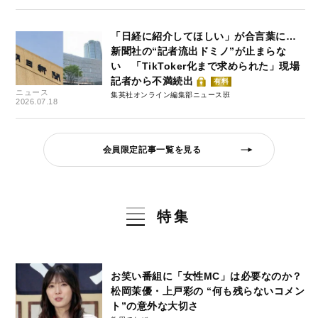
「日経に紹介してほしい」が合言葉に…
新聞社の“記者流出ドミノ”が止まらな
い 「TikToker化まで求められた」現場
記者から不満続出
有料
ニュース
集英社オンライン編集部ニュース班
2026.07.18
会員限定記事一覧を見る
特集
お笑い番組に「女性MC」は必要なのか？
松岡茉優・上戸彩の “何も残らないコメン
ト”の意外な大切さ