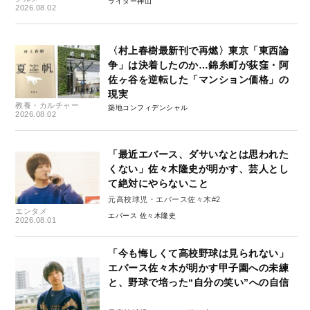
ライター神山
2026.08.02
〈村上春樹最新刊で再燃〉東京「東西論
争」は決着したのか…錦糸町が荻窪・阿
佐ヶ谷を逆転した「マンション価格」の
現実
教養・カルチャー
築地コンフィデンシャル
2026.08.02
「最近エバース、ダサいなとは思われた
くない」佐々木隆史が明かす、芸人とし
て絶対にやらないこと
元高校球児・エバース佐々木#2
エンタメ
エバース 佐々木隆史
2026.08.01
「今も悔しくて高校野球は見られない」
エバース佐々木が明かす甲子園への未練
と、野球で培った“自分の笑い”への自信