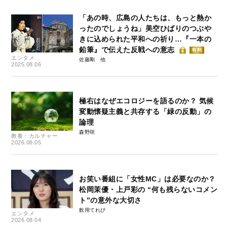
「あの時、広島の人たちは、もっと熱か
ったのでしょうね」美空ひばりのつぶや
きに込められた平和への祈り…『一本の
鉛筆』で伝えた反戦への意志
有料
エンタメ
佐藤剛
2025.08.06
極右はなぜエコロジーを語るのか？ 気候
変動懐疑主義と共存する「緑の反動」の
論理
森野咲
教養・カルチャー
2026.08.05
お笑い番組に「女性MC」は必要なのか？
松岡茉優・上戸彩の “何も残らないコメン
ト”の意外な大切さ
飲用てれび
エンタメ
2026.08.04