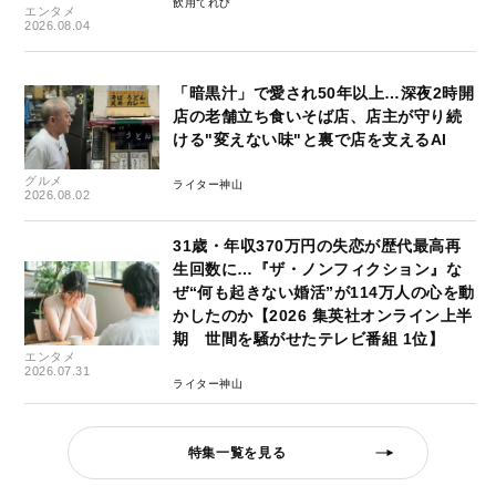
飲用てれび
エンタメ
2026.08.04
「暗黒汁」で愛され50年以上…深夜2時開
店の老舗立ち食いそば店、店主が守り続
ける"変えない味"と裏で店を支えるAI
グルメ
ライター神山
2026.08.02
31歳・年収370万円の失恋が歴代最高再
生回数に…『ザ・ノンフィクション』な
ぜ“何も起きない婚活”が114万人の心を動
かしたのか【2026 集英社オンライン上半
期 世間を騒がせたテレビ番組 1位】
エンタメ
2026.07.31
ライター神山
特集一覧を見る