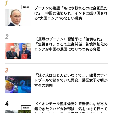
NEW
プーチンの絶望「もはや頼れるのは金正恩だ
け」…中国に値切られ、インドに振り回され
る“大国ロシア”の悲しい現実
〈屈辱のプーチン〉習近平に「値切られ」
「無視され」まるで主従関係…苦境深刻化の
ロシアが中国の属国になりつつある背景
「泳ぐ人はほとんどいなくて…」猛暑のナイ
トプールで起きていた異変…港区女子が明か
すその実態
《イオンモール熊本爆発》避難後になぜ再入
NEW
館できた？ハビタ幹部は「気をつけて行って