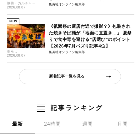
教養・カルチャー
集英社オンライン編集部
2026.08.07
NEW
《祇園祭の露店付近で撮影？》包装され
た焼きそば麺が「地面に直置き…」 夏祭
りで食中毒を避ける“店選び”のポイント
【2026年7月バズり記事4位】
暮らし
集英社オンライン編集部
2026.08.07
新着記事一覧を見る
記事ランキング
最新
24時間
週間
月間