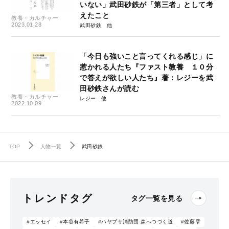
いない」武田砂鉄が「第三者」として考
えたこと
教養・カルチャー
2023.01.28
武田砂鉄
「今日も強いこと言ってくれる感じ」に
惹かれる人たち『ファスト教養 １０分
で答えが欲しい人たち』著：レジーを武
田砂鉄さんが読む
教養・カルチャー
レジー
2022.10.09
TOP
人物一覧
武田砂鉄
トレンドタグ
タグ一覧を見る
#エッセイ
#本谷有希子
#ハヤブサ消防団 森へつづく道
#佐藤雫