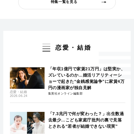
特集一覧を見る
恋愛・結婚
「年収1億円で家賃21万円」は堅実か、
ズレているのか…婚活リアリティーシ
ョーで起きた“金銭感覚論争”に家賃4万
円の漫画家が独自見解
恋愛・結婚
集英社オンライン編集部
2026.06.24
「7.3兆円で何が変わった？」出生数過
去最少…こども家庭庁批判の裏で見落
とされる“若者が結婚できない現実”