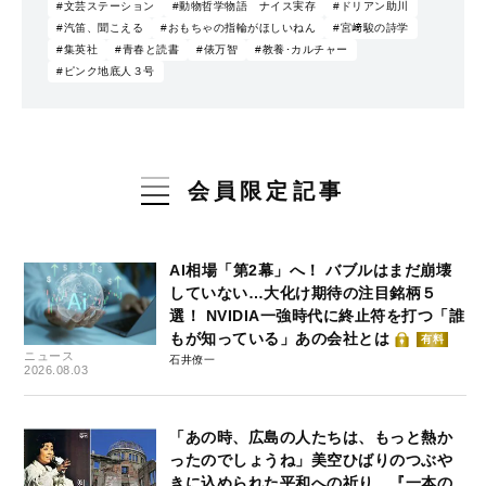
#文芸ステーション
#動物哲学物語 ナイス実存
#ドリアン助川
#汽笛、聞こえる
#おもちゃの指輪がほしいねん
#宮﨑駿の詩学
#集英社
#青春と読書
#俵万智
#教養･カルチャー
#ピンク地底人３号
会員限定記事
AI相場「第2幕」へ！ バブルはまだ崩壊
していない…大化け期待の注目銘柄５
選！ NVIDIA一強時代に終止符を打つ「誰
もが知っている」あの会社とは
有料
ニュース
石井僚一
2026.08.03
「あの時、広島の人たちは、もっと熱か
ったのでしょうね」美空ひばりのつぶや
きに込められた平和への祈り…『一本の