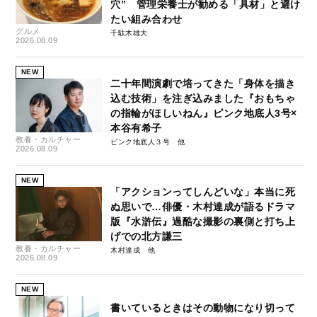
穴” 管理栄養士が勧める「具材」と避け
たい組み合わせ
グルメ
千駄木雄大
2026.08.09
NEW
二十年間演劇で培ってきた「身体を描き
込む技術」を注ぎ込みました『おもちゃ
の指輪がほしいねん』ピンク地底人3号×
本谷有希子
教養・カルチャー
ピンク地底人３号
2026.08.09
NEW
「アクションってしんどいな」本当に死
ぬ思いで…俳優・木村達成が語るドラマ
版『水滸伝』過酷な撮影の裏側と打ち上
げでの北方謙三
教養・カルチャー
木村達成
2026.08.09
NEW
書いているときはその動物になり切って