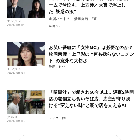
ームで号泣も、上方漫才大賞で浮上し
た“疑惑の涙”
金属バットの「酒辛肉鮪」#61
エンタメ
2026.08.09
金属バット
お笑い番組に「女性MC」は必要なのか？
松岡茉優・上戸彩の “何も残らないコメン
ト”の意外な大切さ
飲用てれび
エンタメ
2026.08.04
「暗黒汁」で愛され50年以上…深夜2時開
店の老舗立ち食いそば店、店主が守り続
ける"変えない味"と裏で店を支えるAI
グルメ
ライター神山
2026.08.02