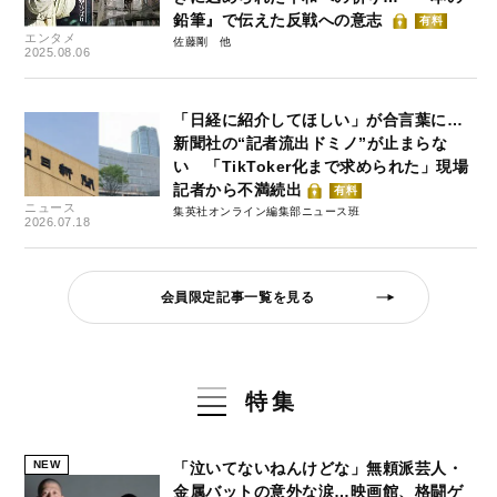
鉛筆』で伝えた反戦への意志
有料
エンタメ
佐藤剛
2025.08.06
「日経に紹介してほしい」が合言葉に…
新聞社の“記者流出ドミノ”が止まらな
い 「TikToker化まで求められた」現場
記者から不満続出
有料
ニュース
集英社オンライン編集部ニュース班
2026.07.18
会員限定記事一覧を見る
特集
NEW
「泣いてないねんけどな」無頼派芸人・
金属バットの意外な涙…映画館、格闘ゲ