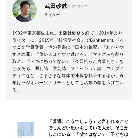
武田砂鉄
たけだ さてつ
ライター
1982年東京都生まれ。出版社勤務を経て、2014年より
ライターに。2015年『紋切型社会』でBunkamura ドゥ
マゴ文学賞受賞。他の著書に『日本の気配』『わかりや
すさの罪』『偉い人ほどすぐ逃げる』『マチズモを削り
取れ』『べつに怒ってない』『今日拾った言葉たち』な
どがある。週刊誌、文芸誌、ファッション誌、ウェブメ
ディアなど、さまざまな媒体で連載を執筆するほか、近
年はラジオパーソナリティとしても活動の幅を広げてい
る。
「普通、こうでしょう」と言われること
でしんどい思いをしている人が、そこか
しこにいる―「父ではない」「子どもは