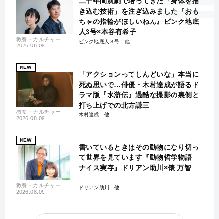
二十年間演劇で培ってきた「身体を描
き込む技術」を注ぎ込みました『おも
ちゃの指輪がほしいねん』ピンク地底
人3号×本谷有希子
教養・カルチャー
ピンク地底人３号
2026.08.09
NEW
「アクションってしんどいな」本当に
死ぬ思いで…俳優・木村達成が語るド
ラマ版『水滸伝』過酷な撮影の裏側と
打ち上げでの北方謙三
教養・カルチャー
木村達成
2026.08.09
NEW
書いているときはその動物になり切っ
て世界を見ています『動物哲学物語
ナイス実存』ドリアン助川×俵 万智
教養・カルチャー
ドリアン助川
2026.08.09