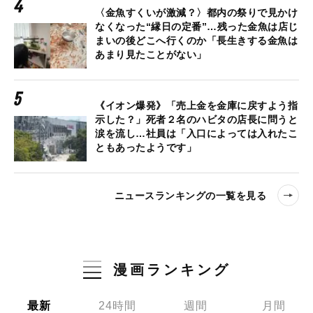
〈金魚すくいが激減？〉都内の祭りで見かけ
なくなった“縁日の定番”…残った金魚は店じ
まいの後どこへ行くのか「長生きする金魚は
あまり見たことがない」
《イオン爆発》「売上金を金庫に戻すよう指
示した？」死者２名のハビタの店長に問うと
涙を流し…社員は「入口によっては入れたこ
ともあったようです」
ニュースランキングの一覧を見る
漫画ランキング
最新
24時間
週間
月間