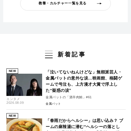
教養・カルチャー一覧を見る
新着記事
NEW
「泣いてないねんけどな」無頼派芸人・
金属バットの意外な涙…映画館、格闘ゲ
ームで号泣も、上方漫才大賞で浮上し
た“疑惑の涙”
金属バットの「酒辛肉鮪」#61
エンタメ
2026.08.09
金属バット
NEW
「春雨だからヘルシー」は思い込み？ ブ
ームの麻辣湯に潜む“ヘルシーの落とし