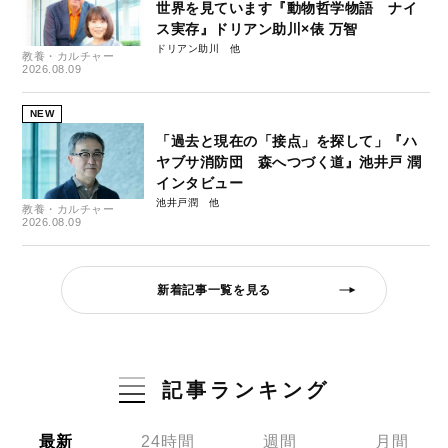
世界を見ています『動物哲学物語 ナイ
ス実存』ドリアン助川×俵 万智
ドリアン助川
教養・カルチャー
2026.08.09
NEW
「過去と現在の「接点」を探して」『ハ
ヤブサ消防団 森へつづく道』池井戸 潤
インタビュー
池井戸潤
教養・カルチャー
2026.08.09
新着記事一覧を見る
記事ランキング
最新
24時間
週間
月間