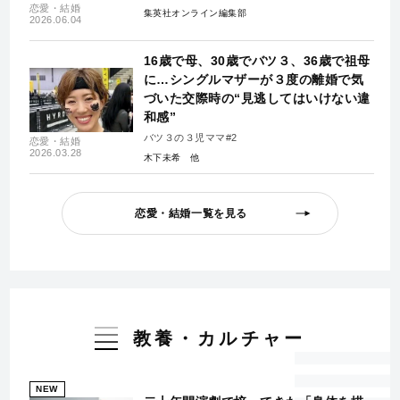
恋愛・結婚
集英社オンライン編集部
2026.06.04
16歳で母、30歳でバツ３、36歳で祖母
に…シングルマザーが３度の離婚で気
づいた交際時の“見逃してはいけない違
和感”
バツ３の３児ママ#2
恋愛・結婚
2026.03.28
木下未希
恋愛・結婚一覧を見る
教養・カルチャー
NEW