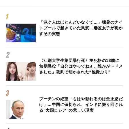
「泳ぐ人はほとんどいなくて…」猛暑のナイ
トプールで起きていた異変…港区女子が明か
すその実態
〈江別大学生集団暴行死〉主犯格の18歳に
無期懲役「自分はやってねぇ。誰かがトドメ
さした」裁判で明かされた“他責ぶり”
プーチンの絶望「もはや頼れるのは金正恩だ
け」…中国に値切られ、インドに振り回され
る“大国ロシア”の悲しい現実