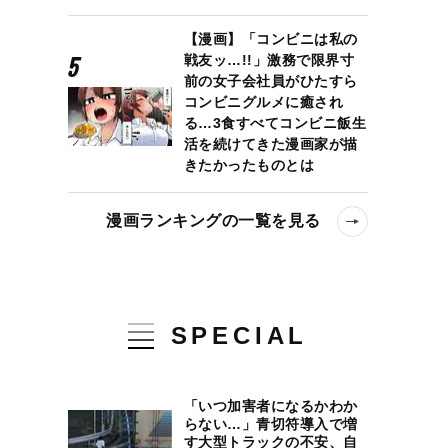
【漫画】「コンビニは私の
戦友ッ…!!」激務で限界寸
前の女子会社員がひたすら
コンビニグルメに癒され
る…3食すべてコンビニ飯生
活を続けてきた漫画家が描
きたかったものとは
漫画ランキングの一覧を見る
SPECIAL
「いつ加害者になるかわか
らない…」青切符導入で増
す大型トラックの不安、自