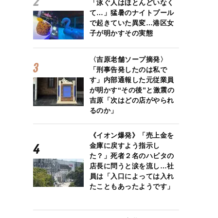
「泳ぐ人はほとんどいなく
て…」猛暑のナイトプール
で起きていた異変…港区女
子が明かすその実態
〈吉原老舗ソープ摘発〉
「刑事告発したのは私で
す」内部通報した元従業員
が明かす“その後”と激震の
吉原「次はどの店がやられ
るのか」
《イオン爆発》「売上金を
金庫に戻すよう指示し
た？」死者２名のハビタの
店長に問うと涙を流し…社
員は「入口によっては入れ
たこともあったようです」