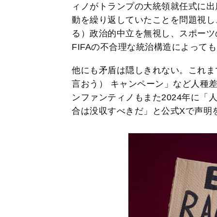
ィノがトランプの大統領就任式に出
動を繰り返していたことを問題視し、
る）政治的中立を無視し、スポーツ
FIFAの不合理な統治構造によって
他にも矛盾は隠しきれない。これまでFIF
言おう） キャンペーン」など人種
ンファンティノもまた2024年に「
合は没収すべきだ」と公式Xで声明