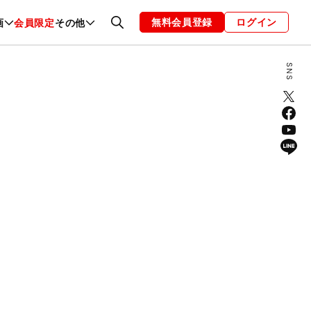
無料会員登録
ログイン
画
会員限定
その他
ファッション
恋愛・結婚
編集部
お知らせ