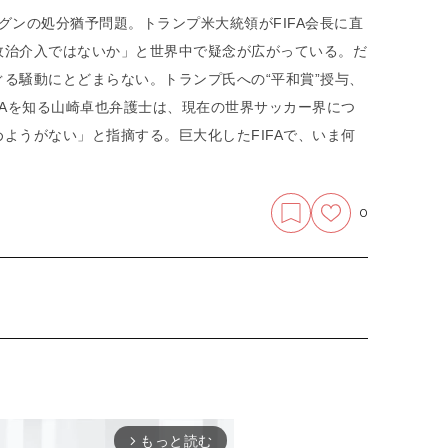
グンの処分猶予問題。トランプ米大統領がFIFA会長に直
政治介入ではないか」と世界中で疑念が広がっている。だ
る騒動にとどまらない。トランプ氏への“平和賞”授与、
FAを知る山崎卓也弁護士は、現在の世界サッカー界につ
ようがない」と指摘する。巨大化したFIFAで、いま何
0
もっと読む
arrow_forward_ios