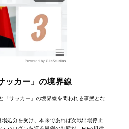
Powered by 
GliaStudios
M
サッカー」の境界線
u
t
と「サッカー」の境界線を問われる事態とな
e
退場処分を受け、本来であれば次戦出場停止
・バログンを巡る異例の判断だ。FIFA規律