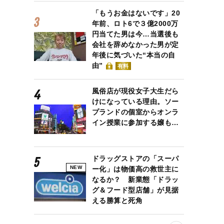
「もうお金はないです」20
年前、ロト6で３億2000万
円当てた男は今…当選後も
会社を辞めなかった男が定
年後に気づいた“本当の自
由”
有料
風俗店が現役女子大生だら
けになっている理由。ソー
プランドの個室からオンラ
イン授業に参加する嬢も…
ドラッグストアの「スーパ
NEW
ー化」は物価高の救世主に
なるか？ 新業態「ドラッ
グ＆フード型店舗」が見据
える勝算と死角