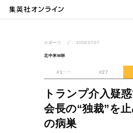
教
2026.07.07
スポーツ
北中米W杯
#1･･･
#27
トランプ介入疑惑で
会長の“独裁”を
の病巣