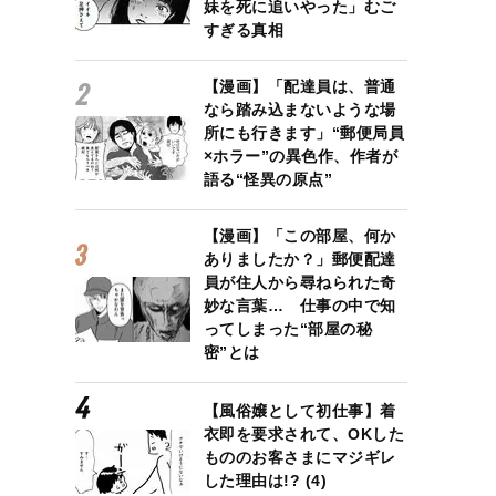
妹を死に追いやった」むご
すぎる真相
【漫画】「配達員は、普通
なら踏み込まないような場
所にも行きます」“郵便局員
×ホラー”の異色作、作者が
語る“怪異の原点”
【漫画】「この部屋、何か
ありましたか？」郵便配達
員が住人から尋ねられた奇
妙な言葉… 仕事の中で知
ってしまった“部屋の秘
密”とは
【風俗嬢として初仕事】着
衣即を要求されて、OKした
もののお客さまにマジギレ
した理由は!? (4)