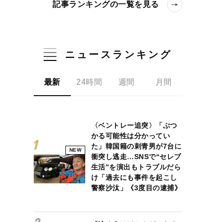
記事ランキングの一覧を見る
ニュースランキング
最新
24時間
週間
月間
〈ベントレー追突〉「ぶつ
かる可能性は分かってい
た」韓国籍の刺青男が7台に
NEW
衝突し逃走…SNSで“セレブ
生活”を演出もトラブルだら
け「過去にも事件を起こし
警察沙汰」《3度目の逮捕》