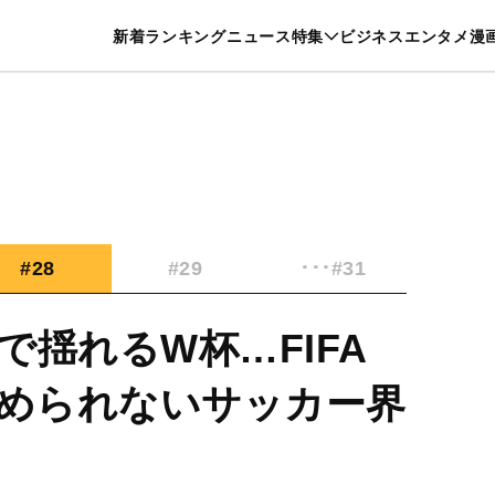
特集一覧を見る
漫画一覧を見る
新着
ランキング
ニュース
特集
ビジネス
エンタメ
漫
養・カルチャー
暮らし
スポーツ
ヘルスケア
美容
グルメ
#28
#29
･･･#31
揺れるW杯…FIFA
止められないサッカー界