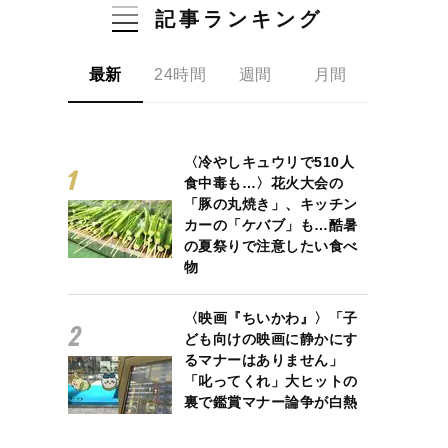
記事ランキング
最新
24時間
週間
月間
〈冷やしキュウリで510人
食中毒も…〉花火大会の
「豚の丸焼き」、キッチン
カーの「ケバブ」も…酷暑
の夏祭りで注意したい食べ
物
〈映画『ちいかわ』〉「子
ども向けの映画に静かにす
るマナーはありません」
「叱ってくれ」大ヒットの
裏で鑑賞マナー論争が白熱