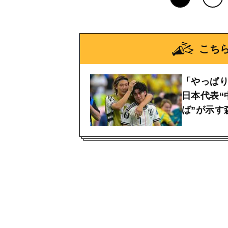
こち
「やっぱ
日本代表“
ば”が示す