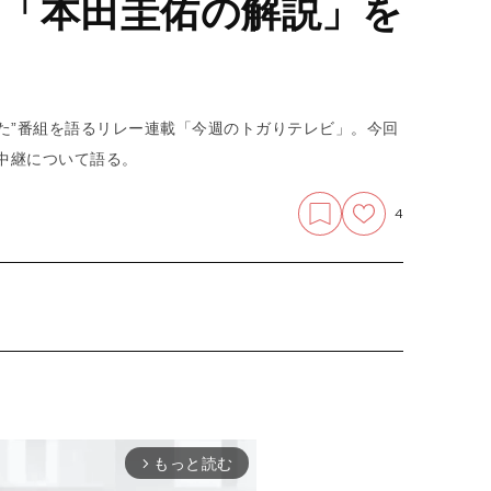
「本田圭佑の解説」を
た”番組を語るリレー連載「今週のトガりテレビ」。今回
ビ中継について語る。
4
もっと読む
arrow_forward_ios