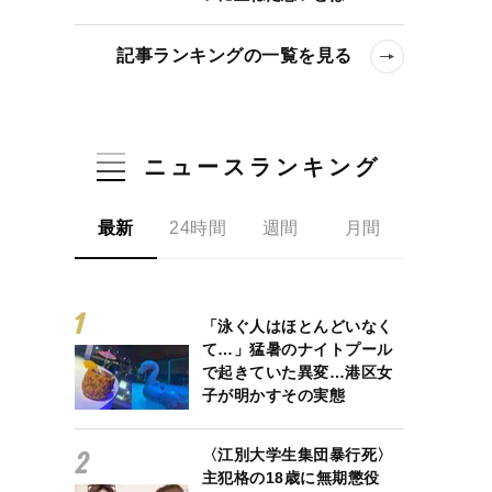
記事ランキングの一覧を見る
ニュースランキング
最新
24時間
週間
月間
「泳ぐ人はほとんどいなく
て…」猛暑のナイトプール
で起きていた異変…港区女
子が明かすその実態
〈江別大学生集団暴行死〉
主犯格の18歳に無期懲役