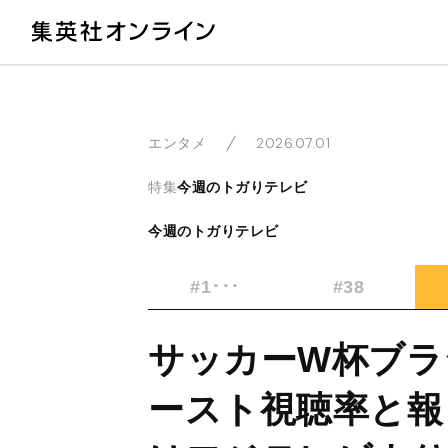
教
2026.07.01
エンタメ
特集
今週のトガりテレビ
今週のトガりテレビ
#1･･･
#38
サッカーW杯ブラ
ースト視聴率と報