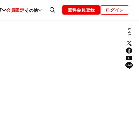
無料会員登録
ログイン
画
会員限定
その他
ファッション
恋愛・結婚
編集部
お知らせ