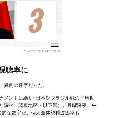
Powered by 
GliaStudios
M
視聴率に
u
t
、異例の数字だった。
e
ナメント1回戦・日本対ブラジル戦の平均世
チ社調べ、関東地区・以下同）。月曜深夜、午
異的な数字だ。個人全体視聴占拠率も