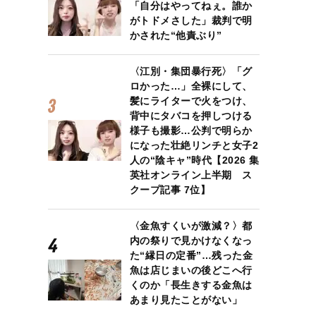
「自分はやってねぇ。誰か
がトドメさした」裁判で明
かされた“他責ぶり”
〈江別・集団暴行死〉「グ
ロかった…」全裸にして、
髪にライターで火をつけ、
背中にタバコを押しつける
様子も撮影…公判で明らか
になった壮絶リンチと女子2
人の“陰キャ”時代【2026 集
英社オンライン上半期 ス
クープ記事 7位】
〈金魚すくいが激減？〉都
内の祭りで見かけなくなっ
た“縁日の定番”…残った金
魚は店じまいの後どこへ行
くのか「長生きする金魚は
あまり見たことがない」