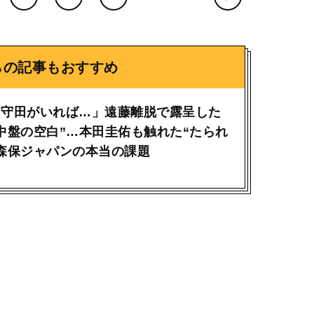
らの記事もおすすめ
り守田がいれば…」遠藤離脱で露呈した
中盤の空白”…本田圭佑も触れた“たられ
森保ジャパンの本当の課題