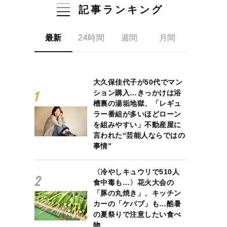
記事ランキング
最新
24時間
週間
月間
大久保佳代子が50代でマン
ション購入…きっかけは浴
槽裏の湯垢地獄、「レギュ
ラー番組が多いほどローン
を組みやすい」不動産屋に
言われた“芸能人ならではの
事情”
〈冷やしキュウリで510人
食中毒も…〉花火大会の
「豚の丸焼き」、キッチン
カーの「ケバブ」も…酷暑
の夏祭りで注意したい食べ
物