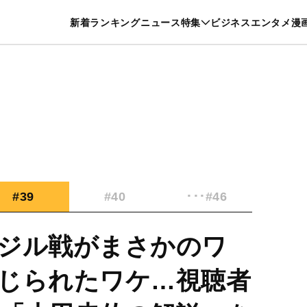
特集一覧を見る
漫画一覧を見る
新着
ランキング
ニュース
特集
ビジネス
エンタメ
漫
養・カルチャー
暮らし
スポーツ
ヘルスケア
美容
グルメ
#39
#40
･･･#46
ジル戦がまさかのワ
じられたワケ…視聴者