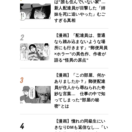
は“誰も住んでいない家”…
新人配達員が目撃した「姉
妹を死に追いやった」むご
すぎる真相
【漫画】「配達員は、普通
なら踏み込まないような場
所にも行きます」“郵便局員
×ホラー”の異色作、作者が
語る“怪異の原点”
【漫画】「この部屋、何か
ありましたか？」郵便配達
員が住人から尋ねられた奇
妙な言葉… 仕事の中で知
ってしまった“部屋の秘
密”とは
【漫画】憧れの同級生にい
きなりDMも返信なし…「い