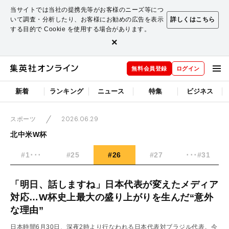
当サイトでは当社の提携先等がお客様のニーズ等につ
いて調査・分析したり、お客様にお勧めの広告を表示
詳しくはこちら
する目的で Cookie を使用する場合があります。
×
無料会員登録
ログイン
新着
ランキング
ニュース
特集
ビジネス
2026.06.29
スポーツ
北中米W杯
#1･･･
#25
#26
#27
･･･#31
「明日、話しますね」日本代表が変えたメディア
対応…W杯史上最大の盛り上がりを生んだ“意外
な理由”
日本時間6月30日、深夜2時より行なわれる日本代表対ブラジル代表。今