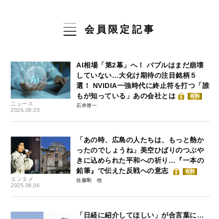
会員限定記事
AI相場「第2幕」へ！ バブルはまだ崩壊
していない…大化け期待の注目銘柄５
選！ NVIDIA一強時代に終止符を打つ「誰
もが知っている」あの会社とは
有料
ニュース
石井僚一
2026.08.03
「あの時、広島の人たちは、もっと熱か
ったのでしょうね」美空ひばりのつぶや
きに込められた平和への祈り…『一本の
鉛筆』で伝えた反戦への意志
有料
エンタメ
佐藤剛
2025.08.06
「日経に紹介してほしい」が合言葉に…