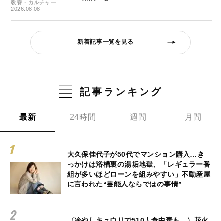
教養・カルチャー
2026.08.08
新着記事一覧を見る
記事ランキング
最新
24時間
週間
月間
大久保佳代子が50代でマンション購入…き
っかけは浴槽裏の湯垢地獄、「レギュラー番
組が多いほどローンを組みやすい」不動産屋
に言われた“芸能人ならではの事情”
〈冷やしキュウリで510人食中毒も…〉花火