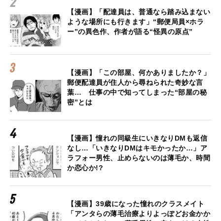
【漫画】「配達員は、普通なら踏み込まない
ような場所にも行きます」“郵便局員×ホラ
ー”の異色作、作者が語る“怪異の原点”
【漫画】「この部屋、何かありましたか？」
郵便配達員が住人から尋ねられた奇妙な言
葉… 仕事の中で知ってしまった“部屋の秘
密”とは
【漫画】憧れの同級生にいきなりDMも返信
なし…「いきなりDMはキモかったか…」ア
ラフォー男性、止めらないのは薄毛か、時間
か恋心か!?
【漫画】39歳になった憧れのクラスメイト
「アンタらの薄毛治療よりよっぽどお金かか