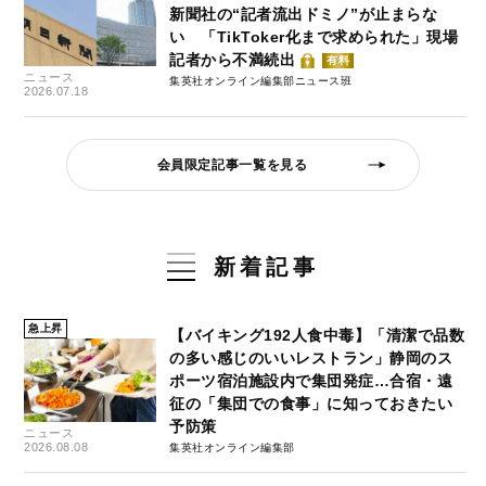
新聞社の“記者流出ドミノ”が止まらな
い 「TikToker化まで求められた」現場
記者から不満続出
有料
ニュース
集英社オンライン編集部ニュース班
2026.07.18
会員限定記事一覧を見る
新着記事
急上昇
【バイキング192人食中毒】「清潔で品数
の多い感じのいいレストラン」静岡のス
ポーツ宿泊施設内で集団発症…合宿・遠
征の「集団での食事」に知っておきたい
予防策
ニュース
2026.08.08
集英社オンライン編集部