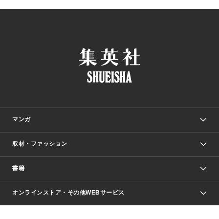
マンガ
取材・ファッション
少年マンガ
週刊少年ジャンプ
書籍
ファッション・美容
青年マンガ
ジャンプSQ.
Seventeen
週刊ヤングジャンプ
オンラインストア・その他WEBサービス
文芸・文庫・総合
芸能・情報・スポーツ
少女マンガ
Vジャンプ
non-no Web
ヤングジャンプ定期購読デジタル
すばる
Myojo
オンラインストア
りぼん