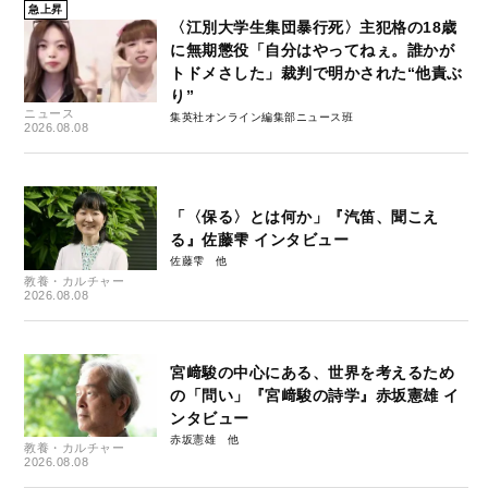
急上昇
〈江別大学生集団暴行死〉主犯格の18歳
に無期懲役「自分はやってねぇ。誰かが
トドメさした」裁判で明かされた“他責ぶ
り”
ニュース
集英社オンライン編集部ニュース班
2026.08.08
「〈保る〉とは何か」『汽笛、聞こえ
る』佐藤雫 インタビュー
佐藤雫
教養・カルチャー
2026.08.08
宮﨑駿の中心にある、世界を考えるため
の「問い」『宮﨑駿の詩学』赤坂憲雄 イ
ンタビュー
赤坂憲雄
教養・カルチャー
2026.08.08