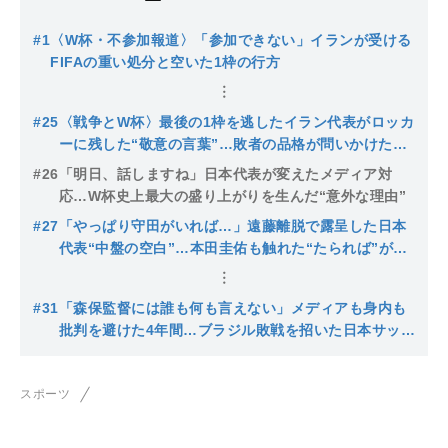
#1
〈W杯・不参加報道〉「参加できない」イランが受ける
FIFAの重い処分と空いた1枠の行方
#25
〈戦争とW杯〉最後の1枠を逃したイラン代表がロッカ
ーに残した“敬意の言葉”…敗者の品格が問いかけたも
の
#26
「明日、話しますね」日本代表が変えたメディア対
応…W杯史上最大の盛り上がりを生んだ“意外な理由”
#27
「やっぱり守田がいれば…」遠藤離脱で露呈した日本
代表“中盤の空白”…本田圭佑も触れた“たられば”が示
す森保ジャパンの本当の課題
#31
「森保監督には誰も何も言えない」メディアも身内も
批判を避けた4年間…ブラジル敗戦を招いた日本サッカ
ー界の構造
スポーツ