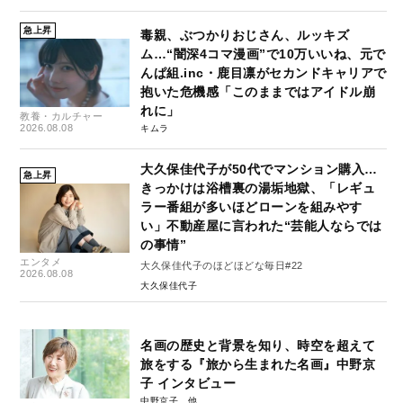
急上昇
毒親、ぶつかりおじさん、ルッキズ
ム…“闇深4コマ漫画”で10万いいね、元で
んぱ組.inc・鹿目凛がセカンドキャリアで
抱いた危機感「このままではアイドル崩
れに」
教養・カルチャー
2026.08.08
キムラ
大久保佳代子が50代でマンション購入…
急上昇
きっかけは浴槽裏の湯垢地獄、「レギュ
ラー番組が多いほどローンを組みやす
い」不動産屋に言われた“芸能人ならでは
の事情”
エンタメ
大久保佳代子のほどほどな毎日#22
2026.08.08
大久保佳代子
名画の歴史と背景を知り、時空を超えて
旅をする『旅から生まれた名画』中野京
子 インタビュー
中野京子