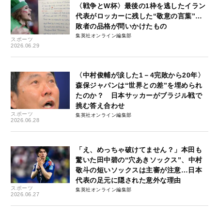
〈戦争とW杯〉最後の1枠を逃したイラン
代表がロッカーに残した“敬意の言葉”…
敗者の品格が問いかけたもの
集英社オンライン編集部
スポーツ
2026.06.29
〈中村俊輔が涙した1－4完敗から20年〉
森保ジャパンは“世界との差”を埋められ
たのか？ 日本サッカーがブラジル戦で
挑む答え合わせ
スポーツ
集英社オンライン編集部
2026.06.28
「え、めっちゃ破けてません？」本田も
驚いた田中碧の“穴あきソックス”、中村
敬斗の短いソックスは主審が注意…日本
代表の足元に隠された意外な理由
スポーツ
集英社オンライン編集部
2026.06.27