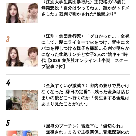
〈江別大学生集団暴行死〉主犯格の18歳に
無期懲役「自分はやってねぇ。誰かがトドメ
さした」裁判で明かされた“他責ぶり”
〈江別・集団暴行死〉「グロかった…」全裸
にして、髪にライターで火をつけ、背中にタ
バコを押しつける様子も撮影…公判で明らか
になった壮絶リンチと女子2人の“陰キャ”時
代【2026 集英社オンライン上半期 スクー
プ記事 7位】
〈金魚すくいが激減？〉都内の祭りで見かけ
なくなった“縁日の定番”…残った金魚は店じ
まいの後どこへ行くのか「長生きする金魚は
あまり見たことがない」
〈屈辱のプーチン〉習近平に「値切られ」
「無視され」まるで主従関係…苦境深刻化の