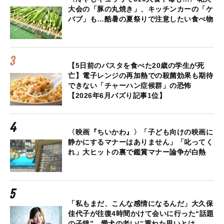
大会の「豚の丸焼き」、キッチンカーの「ケ
バブ」も…酷暑の夏祭りで注意したい食べ物
【5日前のパスタを食べた20歳の学生が死
亡】電子レンジの再加熱での殺菌効果も期待
できない「チャーハン症候群」の恐怖
【2026年6月バズり記事1位】
〈映画『ちいかわ』〉「子ども向けの映画に
静かにするマナーはありません」「叱ってく
れ」大ヒットの裏で鑑賞マナー論争が白熱
「私もまだ、こんな感情になるんだ」大久保
佳代子が往復4時間かけて会いに行った“話題
の子猿”…愛犬の老いに重ねた思いとは