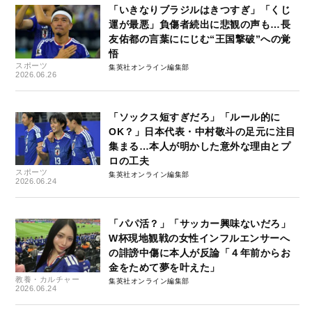
「いきなりブラジルはきつすぎ」「くじ
運が最悪」負傷者続出に悲観の声も…長
友佑都の言葉ににじむ“王国撃破”への覚
悟
スポーツ
集英社オンライン編集部
2026.06.26
「ソックス短すぎだろ」「ルール的に
OK？」日本代表・中村敬斗の足元に注目
集まる…本人が明かした意外な理由とプ
ロの工夫
スポーツ
集英社オンライン編集部
2026.06.24
「パパ活？」「サッカー興味ないだろ」
W杯現地観戦の女性インフルエンサーへ
の誹謗中傷に本人が反論「４年前からお
金をためて夢を叶えた」
教養・カルチャー
集英社オンライン編集部
2026.06.24