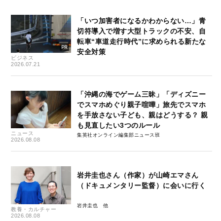
「いつ加害者になるかわからない…」青
切符導入で増す大型トラックの不安、自
転車“車道走行時代”に求められる新たな
安全対策
ビジネス
2026.07.21
「沖縄の海でゲーム三昧」「ディズニー
でスマホめぐり親子喧嘩」旅先でスマホ
を手放さない子ども、親はどうする？ 親
も見直したい3つのルール
ニュース
集英社オンライン編集部ニュース班
2026.08.08
岩井圭也さん（作家）が山崎エマさん
（ドキュメンタリー監督）に会いに行く
岩井圭也
教養・カルチャー
2026.08.08