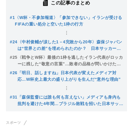
この記事のまとめ
#1
〈W杯・不参加報道〉「参加できない」イランが受ける
FIFAの重い処分と空いた1枠の行方
#24
〈中村俊輔が涙した1－4完敗から20年〉森保ジャパン
は“世界との差”を埋められたのか？ 日本サッカーが
ブラジル戦で挑む答え合わせ
#25
〈戦争とW杯〉最後の1枠を逃したイラン代表がロッカ
ーに残した“敬意の言葉”…敗者の品格が問いかけたも
の
#26
「明日、話しますね」日本代表が変えたメディア対
応…W杯史上最大の盛り上がりを生んだ“意外な理由”
#31
「森保監督には誰も何も言えない」メディアも身内も
批判を避けた4年間…ブラジル敗戦を招いた日本サッカ
ー界の構造
スポーツ