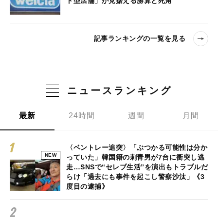
ド型店舗」が見据える勝算と死角
記事ランキングの一覧を見る
ニュースランキング
最新
24時間
週間
月間
〈ベントレー追突〉「ぶつかる可能性は分か
NEW
っていた」韓国籍の刺青男が7台に衝突し逃
走…SNSで“セレブ生活”を演出もトラブルだ
らけ「過去にも事件を起こし警察沙汰」《3
度目の逮捕》