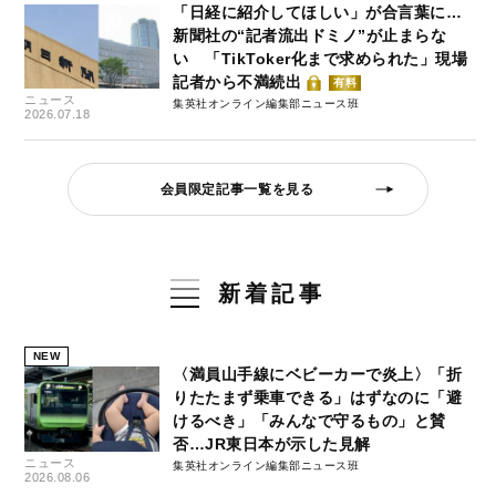
「日経に紹介してほしい」が合言葉に…
新聞社の“記者流出ドミノ”が止まらな
い 「TikToker化まで求められた」現場
記者から不満続出
有料
ニュース
集英社オンライン編集部ニュース班
2026.07.18
会員限定記事一覧を見る
新着記事
NEW
〈満員山手線にベビーカーで炎上〉「折
りたたまず乗車できる」はずなのに「避
けるべき」「みんなで守るもの」と賛
否…JR東日本が示した見解
ニュース
集英社オンライン編集部ニュース班
2026.08.06