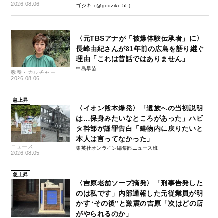
失-」
2026.08.06
ゴジキ（@godziki_55）
〈元TBSアナが「被爆体験伝承者」に〉
長峰由紀さんが81年前の広島を語り継ぐ
理由「これは昔話ではありません」
中島早苗
教養・カルチャー
2026.08.06
急上昇
〈イオン熊本爆発〉「遺族への当初説明
は…保身みたいなところがあった」ハビ
タ幹部が謝罪告白「建物内に戻りたいと
本人は言ってなかった」
ニュース
集英社オンライン編集部ニュース班
2026.08.05
急上昇
〈吉原老舗ソープ摘発〉「刑事告発した
のは私です」内部通報した元従業員が明
かす“その後”と激震の吉原「次はどの店
がやられるのか」