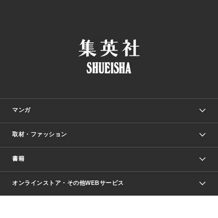
マンガ
取材・ファッション
少年マンガ
週刊少年ジャンプ
書籍
ファッション・美容
青年マンガ
ジャンプSQ.
Seventeen
週刊ヤングジャンプ
オンラインストア・その他WEBサービス
文芸・文庫・総合
芸能・情報・スポーツ
少女マンガ
Vジャンプ
non-no Web
ヤングジャンプ定期購読デジタル
すばる
Myojo
オンラインストア
りぼん
学芸・ノンフィクション・新書
最強ジャンプ
女性マンガ