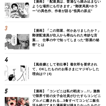
【漫画】「配達員は、普通なら踏み込まない
ような場所にも行きます」“郵便局員×ホラ
ー”の異色作、作者が語る“怪異の原点”
【漫画】「この部屋、何かありましたか？」
郵便配達員が住人から尋ねられた奇妙な言
葉… 仕事の中で知ってしまった“部屋の秘
密”とは
【風俗嬢として初仕事】着衣即を要求され
て、OKしたもののお客さまにマジギレした
理由は!? (4)
【漫画】「コンビニは私の戦友ッ…!!」激務
で限界寸前の女子会社員がひたすらコンビニ
グルメに癒される…3食すべてコンビニ飯生
活を続けてきた漫画家が描きたかったものと