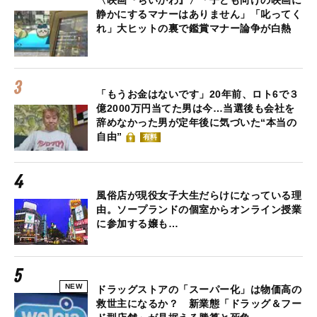
静かにするマナーはありません」「叱ってく
れ」大ヒットの裏で鑑賞マナー論争が白熱
「もうお金はないです」20年前、ロト6で３
億2000万円当てた男は今…当選後も会社を
辞めなかった男が定年後に気づいた“本当の
自由”
有料
風俗店が現役女子大生だらけになっている理
由。ソープランドの個室からオンライン授業
に参加する嬢も…
NEW
ドラッグストアの「スーパー化」は物価高の
救世主になるか？ 新業態「ドラッグ＆フー