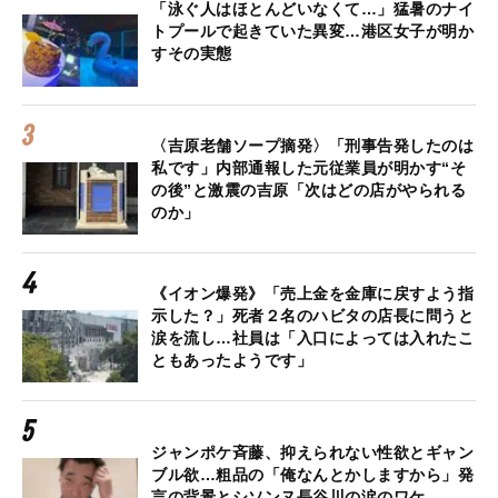
「泳ぐ人はほとんどいなくて…」猛暑のナイ
トプールで起きていた異変…港区女子が明か
すその実態
〈吉原老舗ソープ摘発〉「刑事告発したのは
私です」内部通報した元従業員が明かす“そ
の後”と激震の吉原「次はどの店がやられる
のか」
《イオン爆発》「売上金を金庫に戻すよう指
示した？」死者２名のハビタの店長に問うと
涙を流し…社員は「入口によっては入れたこ
ともあったようです」
ジャンポケ斉藤、抑えられない性欲とギャン
ブル欲…粗品の「俺なんとかしますから」発
言の背景とシソンヌ長谷川の涙のワケ