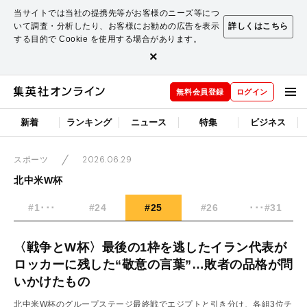
当サイトでは当社の提携先等がお客様のニーズ等につ
いて調査・分析したり、お客様にお勧めの広告を表示
詳しくはこちら
する目的で Cookie を使用する場合があります。
×
無料会員登録
ログイン
新着
ランキング
ニュース
特集
ビジネス
2026.06.29
スポーツ
北中米W杯
#1･･･
#24
#25
#26
･･･#31
〈戦争とW杯〉最後の1枠を逃したイラン代表が
ロッカーに残した“敬意の言葉”…敗者の品格が問
いかけたもの
北中米W杯のグループステージ最終戦でエジプトと引き分け、各組3位チ