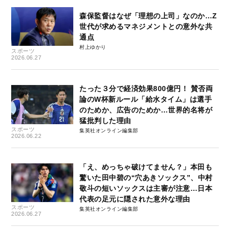
森保監督はなぜ「理想の上司」なのか…Z
世代が求めるマネジメントとの意外な共
通点
村上ゆかり
スポーツ
2026.06.27
たった３分で経済効果800億円！ 賛否両
論のW杯新ルール「給水タイム」は選手
のためか、広告のためか…世界的名将が
猛批判した理由
スポーツ
集英社オンライン編集部
2026.06.22
「え、めっちゃ破けてません？」本田も
驚いた田中碧の“穴あきソックス”、中村
敬斗の短いソックスは主審が注意…日本
代表の足元に隠された意外な理由
スポーツ
集英社オンライン編集部
2026.06.27