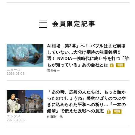
会員限定記事
AI相場「第2幕」へ！ バブルはまだ崩壊
していない…大化け期待の注目銘柄５
選！ NVIDIA一強時代に終止符を打つ「誰
もが知っている」あの会社とは
有料
ニュース
石井僚一
2026.08.03
「あの時、広島の人たちは、もっと熱か
ったのでしょうね」美空ひばりのつぶや
きに込められた平和への祈り…『一本の
鉛筆』で伝えた反戦への意志
有料
エンタメ
佐藤剛
2025.08.06