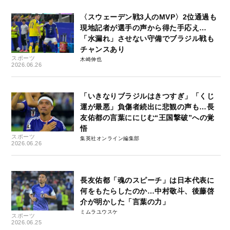
〈スウェーデン戦3人のMVP〉2位通過も
現地記者が選手の声から得た手応え…
「水漏れ」させない守備でブラジル戦も
チャンスあり
スポーツ
木崎伸也
2026.06.26
「いきなりブラジルはきつすぎ」「くじ
運が最悪」負傷者続出に悲観の声も…長
友佑都の言葉ににじむ“王国撃破”への覚
悟
スポーツ
集英社オンライン編集部
2026.06.26
長友佑都「魂のスピーチ」は日本代表に
何をもたらしたのか…中村敬斗、後藤啓
介が明かした「言葉の力」
ミムラユウスケ
スポーツ
2026.06.25