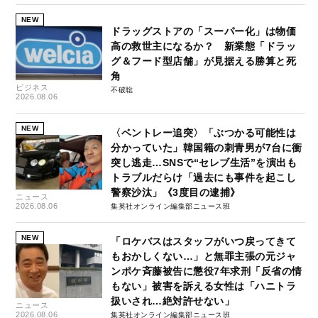
NEW
ドラッグストアの「スーパー化」は物価
高の救世主になるか？ 新業態「ドラッ
グ＆フード型店舗」が見据える勝算と死
角
ビジネス
不破聡
2026.08.06
NEW
〈ベントレー追突〉「ぶつかる可能性は
分かっていた」韓国籍の刺青男が7台に衝
突し逃走…SNSで“セレブ生活”を演出も
トラブルだらけ「過去にも事件を起こし
警察沙汰」《3度目の逮捕》
ニュース
2026.08.06
集英社オンライン編集部ニュース班
NEW
「ロケバスはスタッフがいつ戻ってきて
もおかしくない…」と無罪主張の元ジャ
ンポケ斉藤被告に懲役7年求刑「反省の情
もない」被害を訴える女性は「ハニトラ
扱いされ…絶対許せない」
ニュース
2026.08.06
集英社オンライン編集部ニュース班