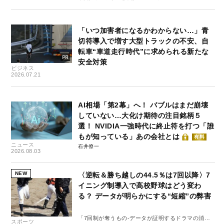
「いつ加害者になるかわからない…」青
切符導入で増す大型トラックの不安、自
転車“車道走行時代”に求められる新たな
安全対策
ビジネス
2026.07.21
AI相場「第2幕」へ！ バブルはまだ崩壊
していない…大化け期待の注目銘柄５
選！ NVIDIA一強時代に終止符を打つ「誰
もが知っている」あの会社とは
有料
ニュース
石井僚一
2026.08.03
NEW
〈逆転＆勝ち越しの44.5％は7回以降〉7
イニング制導入で高校野球はどう変わ
る？ データが明らかにする“短縮”の弊害
「7回制が奪うもの-データが証明するドラマの消
スポーツ