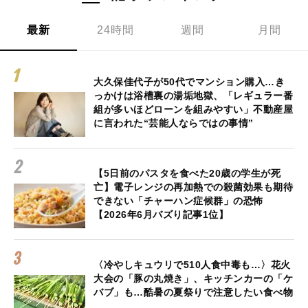
最新
24時間
週間
月間
大久保佳代子が50代でマンション購入…き
っかけは浴槽裏の湯垢地獄、「レギュラー番
組が多いほどローンを組みやすい」不動産屋
に言われた“芸能人ならではの事情”
【5日前のパスタを食べた20歳の学生が死
亡】電子レンジの再加熱での殺菌効果も期待
できない「チャーハン症候群」の恐怖
【2026年6月バズり記事1位】
〈冷やしキュウリで510人食中毒も…〉花火
大会の「豚の丸焼き」、キッチンカーの「ケ
バブ」も…酷暑の夏祭りで注意したい食べ物