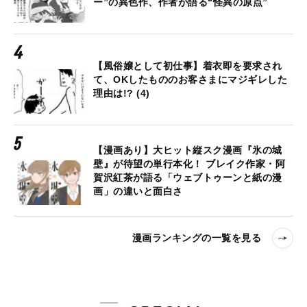
ー”の異色作、作者が語る“怪異の原点”
【風俗嬢として初仕事】着衣即を要求され
て、OKしたもののお客さまにマジギレした
理由は!? (4)
【漫画あり】大ヒット縦スク漫画『氷の城
壁』が待望の単行本化！ ブレイク作家・阿
賀沢紅茶が語る「ウェブトゥーンと紙の漫
画」の違いと面白さ
漫画ランキングの一覧を見る