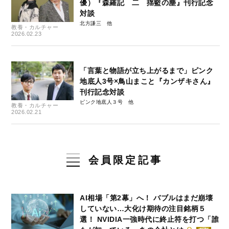
優）『森羅記 二 揺籃の塵』刊行記念
対談
北方謙三
教養・カルチャー
2026.02.23
「言葉と物語が立ち上がるまで」ピンク
地底人3号×鳥山まこと『カンザキさん』
刊行記念対談
ピンク地底人３号
教養・カルチャー
2026.02.21
会員限定記事
AI相場「第2幕」へ！ バブルはまだ崩壊
していない…大化け期待の注目銘柄５
選！ NVIDIA一強時代に終止符を打つ「誰