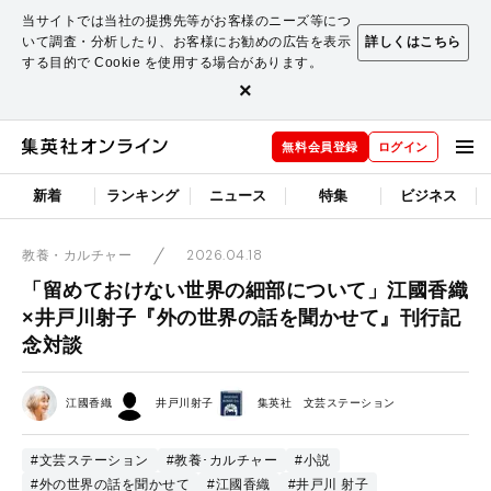
当サイトでは当社の提携先等がお客様のニーズ等につ
いて調査・分析したり、お客様にお勧めの広告を表示
詳しくはこちら
する目的で Cookie を使用する場合があります。
×
無料会員登録
ログイン
新着
ランキング
ニュース
特集
ビジネス
2026.04.18
教養・カルチャー
「留めておけない世界の細部について」江國香織
×井戸川射子『外の世界の話を聞かせて』刊行記
念対談
江國香織
井戸川射子
集英社 文芸ステーション
#文芸ステーション
#教養･カルチャー
#小説
#外の世界の話を聞かせて
#江國香織
#井戸川 射子