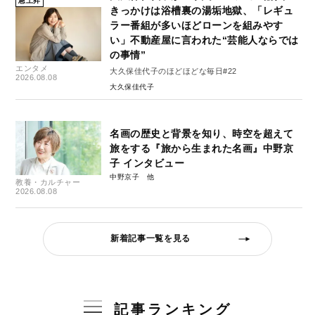
急上昇
きっかけは浴槽裏の湯垢地獄、「レギュ
ラー番組が多いほどローンを組みやす
い」不動産屋に言われた“芸能人ならでは
の事情”
エンタメ
大久保佳代子のほどほどな毎日#22
2026.08.08
大久保佳代子
名画の歴史と背景を知り、時空を超えて
旅をする『旅から生まれた名画』中野京
子 インタビュー
中野京子
教養・カルチャー
2026.08.08
新着記事一覧を見る
記事ランキング