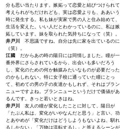
分も思い当たります。嫉妬って恋愛と結びつけられて
考えられがちだけれども、実は恋愛よりも、ああいう
時に発生する。私も妹が実家で男の人と住み始めて、
生活を変えた。いい人だとわかっているのに、私は嫉
妬しています。妹を取られた気持ちになって（笑）。
井戸川
不思議ですね。自分は先に家を出ているのに
（笑）。
江國
だからあの時の陽日には同情しました。瞳が一
番外界にさらされているから、出会いも多いだろう
し、変化のための何か触媒みたいなものが必要だった
のかもしれない。特に女子校に通っていた瞳にとっ
て、初めての男の子の友達かもしれず、それはブラン
ニューですよね。ブランニューというだけで価値があ
るんです。きっと若いときはね。
井戸川
友人の瞳が変化したことに対して、陽日が
「たぶん私は、変化がいやなんだと思う」と言い、功
とあやめが「変化だけはどうしようもないよね、馴れ
るしかない」「万物は流転するし」と答えるシーンが