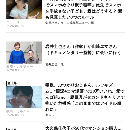
でスマホめぐり親子喧嘩」旅先でスマホ
を手放さない子ども、親はどうする？ 親
も見直したい3つのルール
ニュース
集英社オンライン編集部ニュース班
2026.08.08
岩井圭也さん（作家）が山崎エマさん
（ドキュメンタリー監督）に会いに行く
岩井圭也
教養・カルチャー
2026.08.08
急上昇
毒親、ぶつかりおじさん、ルッキズ
ム…“闇深4コマ漫画”で10万いいね、元で
んぱ組.inc・鹿目凛がセカンドキャリアで
抱いた危機感「このままではアイドル崩
れに」
教養・カルチャー
2026.08.08
キムラ
大久保佳代子が50代でマンション購入…