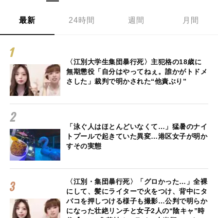
最新
24時間
週間
月間
〈江別大学生集団暴行死〉主犯格の18歳に
無期懲役「自分はやってねぇ。誰かがトドメ
さした」裁判で明かされた“他責ぶり”
「泳ぐ人はほとんどいなくて…」猛暑のナイ
トプールで起きていた異変…港区女子が明か
すその実態
〈江別・集団暴行死〉「グロかった…」全裸
にして、髪にライターで火をつけ、背中にタ
バコを押しつける様子も撮影…公判で明らか
になった壮絶リンチと女子2人の“陰キャ”時