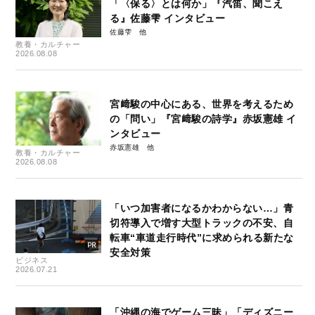
「〈保る〉とは何か」『汽笛、聞こえ
る』佐藤雫 インタビュー
佐藤雫
教養・カルチャー
2026.08.08
宮﨑駿の中心にある、世界を考えるため
の「問い」『宮﨑駿の詩学』赤坂憲雄 イ
ンタビュー
赤坂憲雄
教養・カルチャー
2026.08.08
「いつ加害者になるかわからない…」青
切符導入で増す大型トラックの不安、自
転車“車道走行時代”に求められる新たな
安全対策
ビジネス
2026.07.21
「沖縄の海でゲーム三昧」「ディズニー