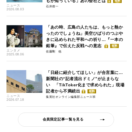
もが知っている」あの会社とは
有料
ニュース
石井僚一
2026.08.03
「あの時、広島の人たちは、もっと熱か
ったのでしょうね」美空ひばりのつぶや
きに込められた平和への祈り…『一本の
鉛筆』で伝えた反戦への意志
有料
エンタメ
佐藤剛
2025.08.06
「日経に紹介してほしい」が合言葉に…
新聞社の“記者流出ドミノ”が止まらな
い 「TikToker化まで求められた」現場
記者から不満続出
有料
ニュース
集英社オンライン編集部ニュース班
2026.07.18
会員限定記事一覧を見る