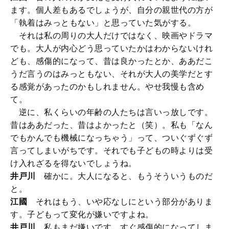
ます。個人差もあるでしょうが、自分の親世代の方が
「執着はみっともない」と思っていた気がする。
それは私の周りの大人だけではなく、映画やドラマ
でも。大人が内心どう思っていたかはわからないけれ
ども、感傷的になって、昔は良かったとか、ああだこ
うだ言うのはみっともない、それが大人の美学だとす
る感覚があったのかもしれません。やせ我慢も含め
て。
逆に、私くらいの年齢の人たちは言いっ放しです。
昔はああだった、昔はよかったと（笑）。私も「なん
でもかんでも機械になっちゃう」って、ついぐずぐず
言ってしまいがちです。それでも子どもの時よりは受
け入れざるを得ないでしょうね。
井戸川
確かに。大人になると、もうそういうものだ
と。
江國
それはもう、いや応なしにという部分がありま
す。子どもって変化が嫌いですよね。
井戸川
私もまだ嫌いです。すぐ感傷的になってしま