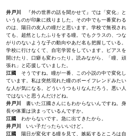
井戸川
『外の世界の話を聞かせて』では「変化」と
いうものが印象に残りました。その中でも一番変わる
のは、陽日の友人の瞳だと思います。学校で無視され
ても、超然としたふりをする瞳。でもクラスの、つな
がりのないような子の動向やあだ名も把握している。
学校に行けなくて、自宅学習をしています。ピアスを
開けたり、口癖も変わったり。読みながら、「瞳、頑
張れ」と応援していました。
江國
そうですね。瞳が一番、この小説の中で変化し
ています。私は突然現れた瞳のボーイフレンドみたい
な人が気になる。どういうつもりなんだろう。悪い人
ではないと思うんだけどね。
井戸川
書いた江國さんにもわからないんですね。身
長や体重は決まっているんですか。
江國
わからないです。急に出てきたから。
井戸川
いい子だったらいいけど。
江國
陽日が変化する瞳を見て、嫉妬するところは自