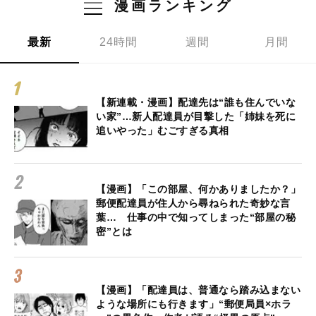
漫画ランキング
最新
24時間
週間
月間
【新連載・漫画】配達先は“誰も住んでいな
い家”…新人配達員が目撃した「姉妹を死に
追いやった」むごすぎる真相
【漫画】「この部屋、何かありましたか？」
郵便配達員が住人から尋ねられた奇妙な言
葉… 仕事の中で知ってしまった“部屋の秘
密”とは
【漫画】「配達員は、普通なら踏み込まない
ような場所にも行きます」“郵便局員×ホラ