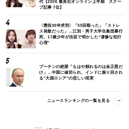
代【2026 集英社オンライン上半期 スクー
プ記事 7位】
〈懲役30年求刑〉「55回殴った」「ストレ
ス発散だった」…江別・男子大学生集団暴行
死、17歳少年が法廷で明かした“凄惨な犯行
心理”
プーチンの絶望「もはや頼れるのは金正恩だ
け」…中国に値切られ、インドに振り回され
る“大国ロシア”の悲しい現実
ニュースランキングの一覧を見る