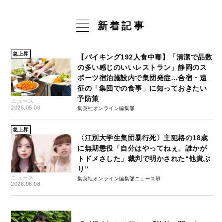
新着記事
急上昇
【バイキング192人食中毒】「清潔で品数
の多い感じのいいレストラン」静岡のス
ポーツ宿泊施設内で集団発症…合宿・遠
征の「集団での食事」に知っておきたい
予防策
ニュース
2026.08.08
集英社オンライン編集部
急上昇
〈江別大学生集団暴行死〉主犯格の18歳
に無期懲役「自分はやってねぇ。誰かが
トドメさした」裁判で明かされた“他責ぶ
り”
ニュース
集英社オンライン編集部ニュース班
2026.08.08