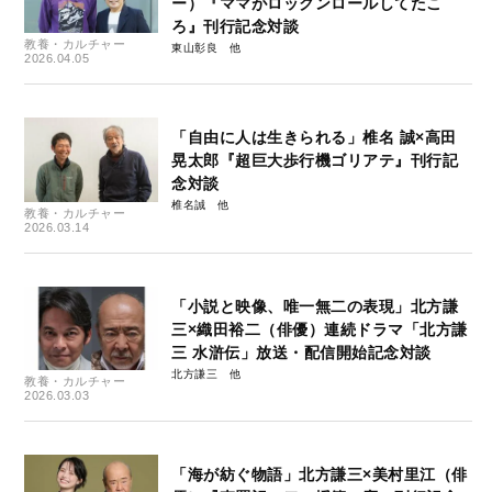
ー）『ママがロックンロールしてたこ
ろ』刊行記念対談
教養・カルチャー
東山彰良
2026.04.05
「自由に人は生きられる」椎名 誠×高田
晃太郎『超巨大歩行機ゴリアテ』刊行記
念対談
椎名誠
教養・カルチャー
2026.03.14
「小説と映像、唯一無二の表現」北方謙
三×織田裕二（俳優）連続ドラマ「北方謙
三 水滸伝」放送・配信開始記念対談
北方謙三
教養・カルチャー
2026.03.03
「海が紡ぐ物語」北方謙三×美村里江（俳