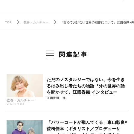
TOP
教養・カルチャー
「留めておけない世界の細部について」江國香織×
関連記事
ただのノスタルジーではない、今を生き
るはみ出し者たちの物語『外の世界の話
を聞かせて』江國香織 インタビュー
江國香織
教養・カルチャー
2026.03.07
「パワーコードが飛んでくる」東山彰良×
佐橋佳幸（ギタリスト／プロデューサ