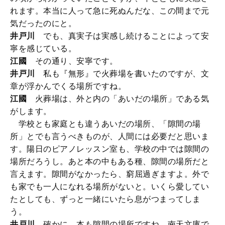
れます。本当に人って急に死ぬんだな、この間まで元
気だったのにと。
井戸川
でも、真実子は実感し続けることによって安
寧を感じている。
江國
その通り、安寧です。
井戸川
私も『無形』で火葬場を書いたのですが、文
章が浮かんでくる場所ですね。
江國
火葬場は、外と内の「あいだの場所」である気
がします。
学校とも家庭とも違うあいだの場所、「隙間の場
所」とでも言うべきものが、人間には必要だと思いま
す。陽日のピアノレッスン室も、学校の中では隙間の
場所だろうし。あと本の中もある種、隙間の場所だと
言えます。隙間がなかったら、窮屈過ぎますよ。外で
も家でも一人になれる場所がないと。いくら愛してい
たとしても、ずっと一緒にいたら息がつまってしま
う。
井戸川
確かに、本も隙間の場所ですね。南天文庫で