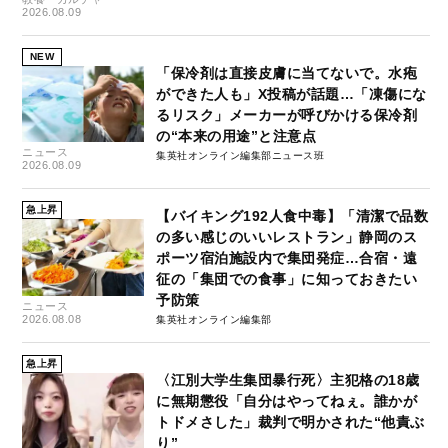
2026.08.09
NEW
「保冷剤は直接皮膚に当てないで。水疱
ができた人も」X投稿が話題…「凍傷にな
るリスク」メーカーが呼びかける保冷剤
の“本来の用途”と注意点
ニュース
集英社オンライン編集部ニュース班
2026.08.09
急上昇
【バイキング192人食中毒】「清潔で品数
の多い感じのいいレストラン」静岡のス
ポーツ宿泊施設内で集団発症…合宿・遠
征の「集団での食事」に知っておきたい
予防策
ニュース
2026.08.08
集英社オンライン編集部
急上昇
〈江別大学生集団暴行死〉主犯格の18歳
に無期懲役「自分はやってねぇ。誰かが
トドメさした」裁判で明かされた“他責ぶ
り”