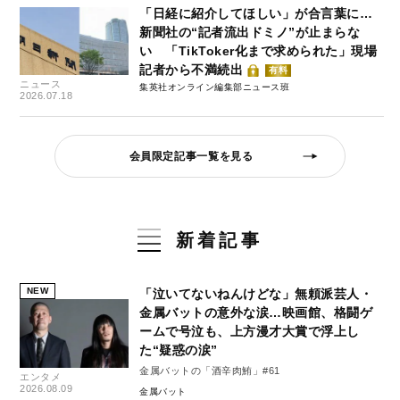
「日経に紹介してほしい」が合言葉に…
新聞社の“記者流出ドミノ”が止まらな
い 「TikToker化まで求められた」現場
記者から不満続出
有料
ニュース
集英社オンライン編集部ニュース班
2026.07.18
会員限定記事一覧を見る
新着記事
NEW
「泣いてないねんけどな」無頼派芸人・
金属バットの意外な涙…映画館、格闘ゲ
ームで号泣も、上方漫才大賞で浮上し
た“疑惑の涙”
金属バットの「酒辛肉鮪」#61
エンタメ
2026.08.09
金属バット