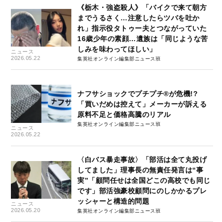
《栃木・強盗殺人》「バイクで来て朝方
までうるさく…注意したらツバを吐か
れ」指示役タトゥー夫とつながっていた
16歳少年の素顔…遺族は「同じような苦
しみを味わってほしい」
ニュース
2026.05.22
集英社オンライン編集部ニュース班
ナフサショックでプチプチ®が危機!?
「買いだめは控えて」メーカーが訴える
原料不足と価格高騰のリアル
集英社オンライン編集部ニュース班
ニュース
2026.05.22
〈白バス暴走事故〉「部活は全て丸投げ
してました」理事長の無責任発言は“事
実”「顧問任せは全国どこの高校でも同じ
です」部活強豪校顧問にのしかかるプレ
ッシャーと構造的問題
ニュース
2026.05.20
集英社オンライン編集部ニュース班