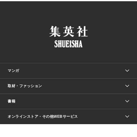
マンガ
取材・ファッション
少年マンガ
週刊少年ジャンプ
書籍
ファッション・美容
青年マンガ
ジャンプSQ.
Seventeen
週刊ヤングジャンプ
オンラインストア・その他WEBサービス
文芸・文庫・総合
芸能・情報・スポーツ
少女マンガ
Vジャンプ
non-no Web
ヤングジャンプ定期購読デジタル
すばる
Myojo
オンラインストア
りぼん
学芸・ノンフィクション・新書
最強ジャンプ
女性マンガ