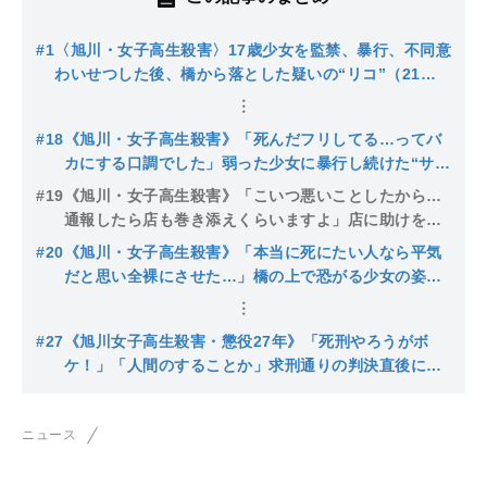
#1
〈旭川・女子高生殺害〉17歳少女を監禁、暴行、不同意
わいせつした後、橋から落とした疑いの“リコ”（21）
は派手やんちゃ系「昔から陰湿なイジメ」「連日飲み歩
いてる」逮捕されたもうひとりの19歳の女は…
#18
《旭川・女子高生殺害》「死んだフリしてる…ってバ
カにする口調でした」弱った少女に暴行し続けた“サン
ロクのリコ”、ヤクザ役を演じた少年は「見るに堪えな
#19
《旭川・女子高生殺害》「こいつ悪いことしたから…
かった」
通報したら店も巻き添えくらいますよ」店に助けを求
める少女を再び監禁した“暴力団員の舎弟”リコ…ラー
#20
《旭川・女子高生殺害》「本当に死にたい人なら平気
メンすすり動画撮影者は「怖い」
だと思い全裸にさせた…」橋の上で恐がる少女の姿に
「死ぬ気ないじゃん」“リコ”が公判で初めて語った主
張
#27
《旭川女子高生殺害・懲役27年》「死刑やろうがボ
ケ！」「人間のすることか」求刑通りの判決直後に男
が乱入…控訴するかも注目される“リコの今後”判決の
ポイントは？
ニュース