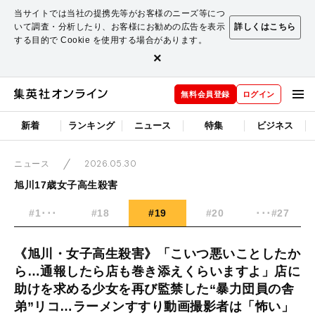
当サイトでは当社の提携先等がお客様のニーズ等につ
いて調査・分析したり、お客様にお勧めの広告を表示
詳しくはこちら
する目的で Cookie を使用する場合があります。
×
無料会員登録
ログイン
新着
ランキング
ニュース
特集
ビジネス
2026.05.30
ニュース
旭川17歳女子高生殺害
#1･･･
#18
#19
#20
･･･#27
《旭川・女子高生殺害》「こいつ悪いことしたか
ら…通報したら店も巻き添えくらいますよ」店に
助けを求める少女を再び監禁した“暴力団員の舎
弟”リコ…ラーメンすすり動画撮影者は「怖い」