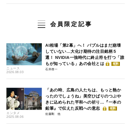
会員限定記事
AI相場「第2幕」へ！ バブルはまだ崩壊
していない…大化け期待の注目銘柄５
選！ NVIDIA一強時代に終止符を打つ「誰
もが知っている」あの会社とは
有料
ニュース
石井僚一
2026.08.03
「あの時、広島の人たちは、もっと熱か
ったのでしょうね」美空ひばりのつぶや
きに込められた平和への祈り…『一本の
鉛筆』で伝えた反戦への意志
有料
エンタメ
佐藤剛
2025.08.06