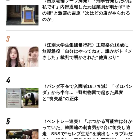
〈吉原老舗ソープ摘発〉「刑事告発したのは
私です」内部通報した元従業員が明かす“そ
の後”と激震の吉原「次はどの店がやられる
のか」
〈江別大学生集団暴行死〉主犯格の18歳に
無期懲役「自分はやってねぇ。誰かがトドメ
さした」裁判で明かされた“他責ぶり”
〈パンダ不在で入園者18.7％減〉「ゼロパン
ダ」から半年…上野動物園で起きた異変
と“喪失感”の正体
〈ベントレー追突〉「ぶつかる可能性は分か
っていた」韓国籍の刺青男が7台に衝突し逃
走…SNSで“セレブ生活”を演出もトラブルだ