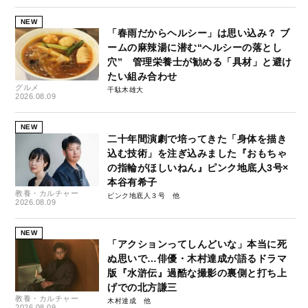
NEW
「春雨だからヘルシー」は思い込み？ ブ
ームの麻辣湯に潜む“ヘルシーの落とし
穴” 管理栄養士が勧める「具材」と避け
たい組み合わせ
グルメ
千駄木雄大
2026.08.09
NEW
二十年間演劇で培ってきた「身体を描き
込む技術」を注ぎ込みました『おもちゃ
の指輪がほしいねん』ピンク地底人3号×
本谷有希子
教養・カルチャー
ピンク地底人３号
2026.08.09
NEW
「アクションってしんどいな」本当に死
ぬ思いで…俳優・木村達成が語るドラマ
版『水滸伝』過酷な撮影の裏側と打ち上
げでの北方謙三
教養・カルチャー
木村達成
2026.08.09