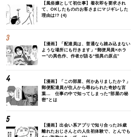
【風俗嬢として初仕事】着衣即を要求され
て、OKしたもののお客さまにマジギレした
理由は!? (4)
【漫画】「配達員は、普通なら踏み込まない
ような場所にも行きます」“郵便局員×ホラ
ー”の異色作、作者が語る“怪異の原点”
【漫画】「この部屋、何かありましたか？」
郵便配達員が住人から尋ねられた奇妙な言
葉… 仕事の中で知ってしまった“部屋の秘
密”とは
【漫画】出会い系アプリで知り合った26歳
離れたおじさんとの人生初体験で、とんでも