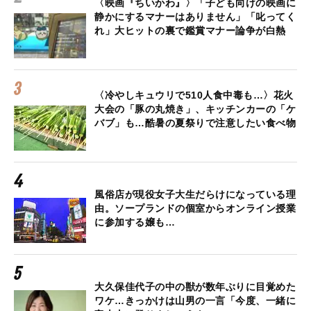
〈映画『ちいかわ』〉「子ども向けの映画に
静かにするマナーはありません」「叱ってく
れ」大ヒットの裏で鑑賞マナー論争が白熱
〈冷やしキュウリで510人食中毒も…〉花火
大会の「豚の丸焼き」、キッチンカーの「ケ
バブ」も…酷暑の夏祭りで注意したい食べ物
風俗店が現役女子大生だらけになっている理
由。ソープランドの個室からオンライン授業
に参加する嬢も…
大久保佳代子の中の獣が数年ぶりに目覚めた
ワケ…きっかけは山男の一言「今度、一緒に