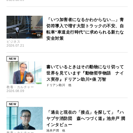
「いつ加害者になるかわからない…」青
切符導入で増す大型トラックの不安、自
転車“車道走行時代”に求められる新たな
安全対策
ビジネス
2026.07.21
NEW
書いているときはその動物になり切って
世界を見ています『動物哲学物語 ナイ
ス実存』ドリアン助川×俵 万智
ドリアン助川
教養・カルチャー
2026.08.09
NEW
「過去と現在の「接点」を探して」『ハ
ヤブサ消防団 森へつづく道』池井戸 潤
インタビュー
池井戸潤
教養・カルチャー