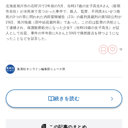
北海道旭川市の石狩川で2年前の5月、当時17歳の女子高生Aさん（留萌
市在住）が水死体で見つかった事件で、殺人、監禁、不同意わいせつ致
死の3つの罪に問われた内田梨瑚被告（23）の裁判員裁判の第5回公判が
29日、旭川地裁（田中結花裁判長）であった。この日は監禁の共犯とし
て逮捕され、保護観察処分になった少女Y（当時16歳の女子高生）が証
人として出廷、事件の半年前にAさんとSNSで偶然接点を持つようにな
ったことなどを証言した。
13
集英社オンライン編集部ニュース班
続きを読む
この記事のまとめ