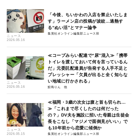
「今後、ちいかわの入店を禁止いたしま
す」ラーメン店の投稿が波紋…過熱す
る“ぬい活”とマナー論争
集英社オンライン編集部ニュース班
ニュース
2026.05.16
≪コープみらい配達で“尿”混⼊≫「携帯
トイレを渡しておいて何を言っているん
だ」元委託配達員が告発する人手不足と
プレッシャー「欠員が出ると全く知らな
い地域に行かされる」
ニュース
2026.05.16
鮫島りん
≪福岡・3歳の次女は腹と首も切られ…
≫「これまで尽くしたのは何だった
の？」DV夫を施設に招いた母親は生徒会
長をこなし「マジメで面倒見がいい」で
も10年前から恋愛に傾倒か
ニュース
2026.05.15
集英社オンライン編集部ニュース班