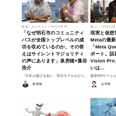
教養・カルチャー
2023.09.28
暮らし
2023.09
「なぜ明石市のコミュニティ
現実と仮想
バスが全国トップレベルの成
Metaの最
功を収めているのか。その答
「Meta Q
えはサイレントマジョリティ
ポート。話題
の声にあります」泉房穂×藻谷
Vision 
浩介
いは…
『日本が滅びる前に 明石モデルがひらく
最新MRゲーム
国家の未来』#1
泉房穂
山本敦