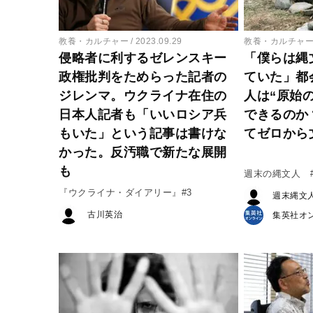
教養・カルチャー
2023.09.29
教養・カルチャ
侵略者に利するゼレンスキー
「僕らは縄
政権批判をためらった記者の
ていた」都
ジレンマ。ウクライナ在住の
人は“原始
日本人記者も「いいロシア兵
できるのか
もいた」という記事は書けな
てゼロから
かった。反汚職で新たな展開
も
週末の縄文人 
『ウクライナ・ダイアリー』#3
週末縄文
古川英治
集英社オ