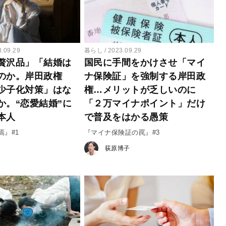
3.09.29
暮らし
2023.09.29
贅沢品」「結婚は
国民に手間をかけさせ「マイ
のか。岸田政権
ナ保険証」を強制する岸田政
少子化対策」はな
権…メリットが乏しいのに
か。“恋愛結婚”に
「２万マイナポイント」だけ
本人
で普及をはかる愚策
焉』#1
『マイナ保険証の罠』#3
荻原博子