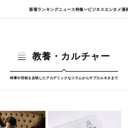
特集一覧を見る
漫画一覧を見る
新着
ランキング
ニュース
特集
ビジネス
エンタメ
漫
養・カルチャー
暮らし
スポーツ
ヘルスケア
美容
グルメ
教養・カルチャー
時事や世相を反映したアカデミックなコラムからサブカルネタまで