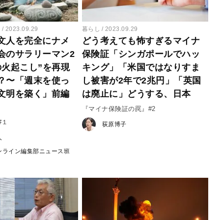
ー
2023.09.29
暮らし
2023.09.29
文人を完全にナメ
どう考えても怖すぎるマイナ
会のサラリーマン2
保険証「シンガポールでハッ
の火起こし”を再現
キング」「米国ではなりすま
？〜「週末を使っ
し被害が2年で2兆円」「英国
文明を築く」前編
は廃止に」どうする、日本
『マイナ保険証の罠』#2
#１
荻原博子
人
ンライン編集部ニュース班