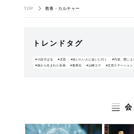
TOP
教養・カルチャー
トレンドタグ
#小説すばる
#文芸
#会いたい人に会いに行く
#汽笛、聞こえ
#旅から生まれた名画
#集英社
#山崎エマ
#文芸ステーション
会