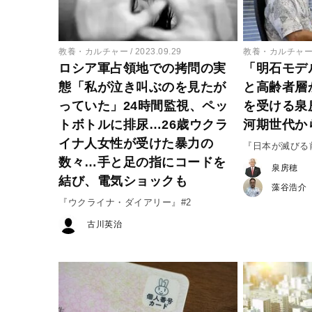
教養・カルチャー
2023.09.29
教養・カルチャ
ロシア軍占領地での拷問の実
「明石モデ
態「私が泣き叫ぶのを見たが
と高齢者層
っていた」24時間監視、ペッ
を受ける泉
トボトルに排尿…26歳ウクラ
河期世代か
イナ人女性が受けた暴力の
『日本が滅びる
数々…手と足の指にコードを
国家の未来』#2
泉房穂
結び、電気ショックも
藻谷浩介
『ウクライナ・ダイアリー』#2
古川英治