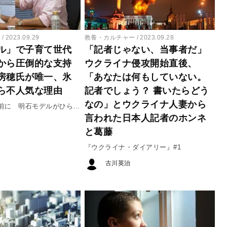
ー
2023.09.29
教養・カルチャー
2023.09.28
ル」で子育て世代
「記者じゃない、当事者だ」
から圧倒的な支持
ウクライナ侵攻開始直後、
房穂氏が唯一、氷
「あなたは何もしていない。
ら不人気な理由
記者でしょう？ 書いたらどう
なの」とウクライナ人妻から
前に 明石モデルがひらく
言われた日本人記者のホンネ
と葛藤
『ウクライナ・ダイアリー』#1
古川英治