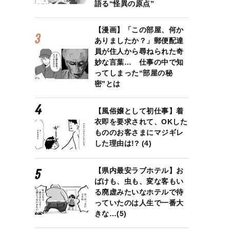
語る“怪異の原点”
【漫画】「この部屋、何か
ありましたか？」郵便配達
員が住人から尋ねられた奇
妙な言葉… 仕事の中で知
ってしまった“部屋の秘
密”とは
【風俗嬢として初仕事】着
衣即を要求されて、OKした
もののお客さまにマジギレ
した理由は!? (4)
【県内最安ラブホテル】お
ばけも、虫も、変な客もい
る廃虚みたいなホテルで待
っていたのは人生で一番大
きな…(5)