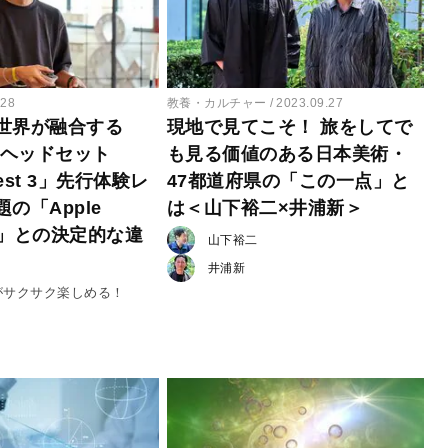
.28
教養・カルチャー
2023.09.27
世界が融合する
現地で見てこそ！ 旅をしてで
新ヘッドセット
も見る価値のある日本美術・
uest 3」先行体験レ
47都道府県の「この一点」と
の「Apple
は＜山下裕二×井浦新＞
Pro」との決定的な違
山下裕二
井浦新
がサクサク楽しめる！