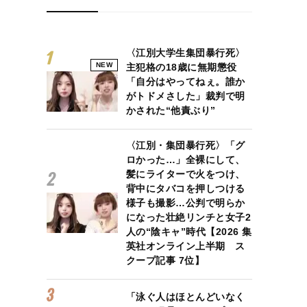
〈江別大学生集団暴行死〉
NEW
主犯格の18歳に無期懲役
「自分はやってねぇ。誰か
がトドメさした」裁判で明
かされた“他責ぶり”
〈江別・集団暴行死〉「グ
ロかった…」全裸にして、
髪にライターで火をつけ、
背中にタバコを押しつける
様子も撮影…公判で明らか
になった壮絶リンチと女子2
人の“陰キャ”時代【2026 集
英社オンライン上半期 ス
クープ記事 7位】
「泳ぐ人はほとんどいなく