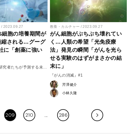
ー
2023.09.27
教養・カルチャー
2023.09.27
PS細胞の培養期間が
がん細胞がぷちぷち壊れてい
短縮される…グーグ
く…人類の希望「光免疫療
社に「創薬に強い
法」発見の瞬間「がんを光ら
せる実験のはずがまさかの結
末に」
研究者たちが予測する未
『がんの消滅』#1
芹澤健介
小林久隆
209
210
286