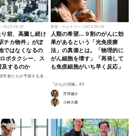
ー
2023.09.28
教養・カルチャー
2023.09.28
たり前、高騰し続け
人類の希望…９割のがんに効
駅チカ物件」がぼ
果があるという「光免疫療
地ではなくなるの
法」の真価とは。「物理的に
 ロボタクシー、ス
がん細胞を壊す」「再発して
普及するのか
も免疫細胞がいち早く反応」
研究者たちが予測する未
『がんの消滅』#3
芹澤健介
小林久隆