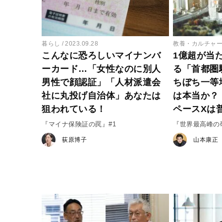
暮らし
2023.09.28
教養・カルチャ
こんなに恐ろしいマイナンバ
1億超が当
ーカード…「女性なのに別人
る「首都圏
男性で顔認証」「人材派遣会
ちぼち一等
社に丸投げ自治体」あなたは
は本当か？
狙われている！
ペースXは
『マイナ保険証の罠』#1
『世界最高峰の
来』#2
荻原博子
山本康正