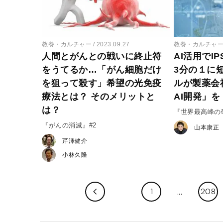
教養・カルチャー
2023.09.27
教養・カルチャ
人間とがんとの戦いに終止符
AI活用でI
をうてるか…「がん細胞だけ
3分の１に
を狙って殺す」希望の光免疫
ルが製薬会
療法とは？ そのメリットと
AI開発」を
は？
『世界最高峰の
来』#1
『がんの消滅』#2
山本康正
芹澤健介
小林久隆
1
208