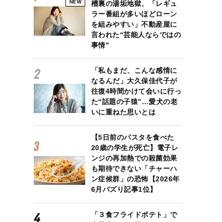
NEW
槽裏の湯垢地獄、「レギュ
ラー番組が多いほどローン
を組みやすい」不動産屋に
言われた“芸能人ならではの
事情”
「私もまだ、こんな感情に
なるんだ」大久保佳代子が
往復4時間かけて会いに行っ
た“話題の子猿”…愛犬の老
いに重ねた思いとは
【5日前のパスタを食べた
20歳の学生が死亡】電子レ
ンジの再加熱での殺菌効果
も期待できない「チャーハ
ン症候群」の恐怖【2026年
6月バズり記事1位】
「３食フライドポテト」で