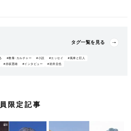
タグ一覧を見る
る
#教養･カルチャー
#小説
#エッセイ
#風車と巨人
#赤坂憲雄
#インタビュー
#岩井圭也
員限定記事