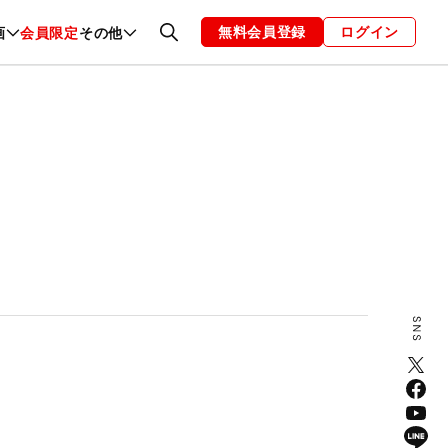
無料会員登録
ログイン
画
会員限定
その他
ファッション
恋愛・結婚
編集部
お知らせ