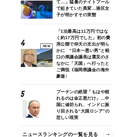
て…」猛暑のナイトプール
で起きていた異変…港区女
子が明かすその実態
「1泊最高は11万円ではな
く約17万円でした」初の費
用公開で仰天の支出が明ら
NEW
かに “日本一悪い男”と軽
口の県議会議長は震災のさ
なかに「天国」へ行ったと
ご満悦《福岡県議会の海外
豪遊〉
プーチンの絶望「もはや頼
れるのは金正恩だけ」…中
国に値切られ、インドに振
り回される“大国ロシア”の
悲しい現実
ニュースランキングの一覧を見る