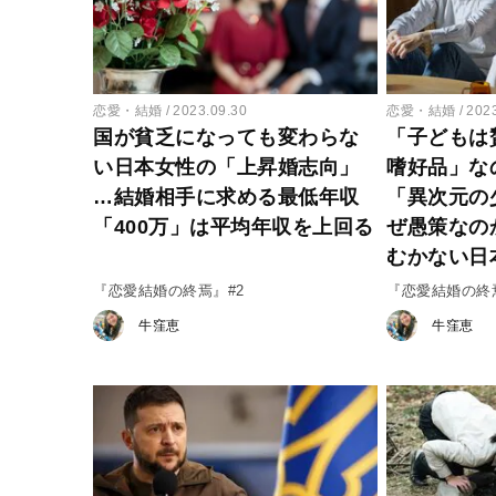
恋愛・結婚
2023.09.30
恋愛・結婚
202
国が貧乏になっても変わらな
「子どもは
い日本女性の「上昇婚志向」
嗜好品」な
…結婚相手に求める最低年収
「異次元の
「400万」は平均年収を上回る
ぜ愚策なの
むかない日
『恋愛結婚の終焉』#2
『恋愛結婚の終
牛窪恵
牛窪恵