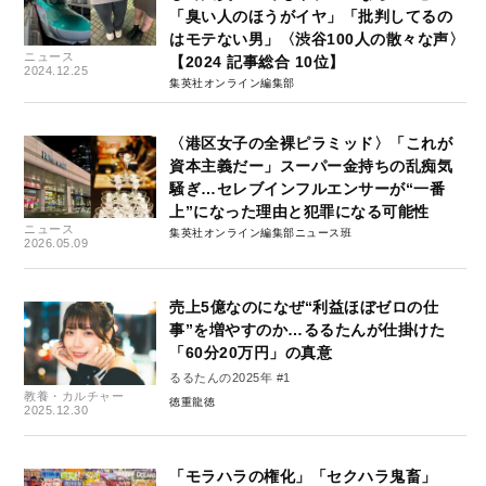
「臭い人のほうがイヤ」「批判してるの
はモテない男」〈渋谷100人の散々な声〉
ニュース
【2024 記事総合 10位】
2024.12.25
集英社オンライン編集部
〈港区女子の全裸ピラミッド〉「これが
資本主義だー」スーパー金持ちの乱痴気
騒ぎ…セレブインフルエンサーが“一番
上”になった理由と犯罪になる可能性
ニュース
集英社オンライン編集部ニュース班
2026.05.09
売上5億なのになぜ“利益ほぼゼロの仕
事”を増やすのか…るるたんが仕掛けた
「60分20万円」の真意
るるたんの2025年 #1
教養・カルチャー
徳重龍徳
2025.12.30
「モラハラの権化」「セクハラ鬼畜」