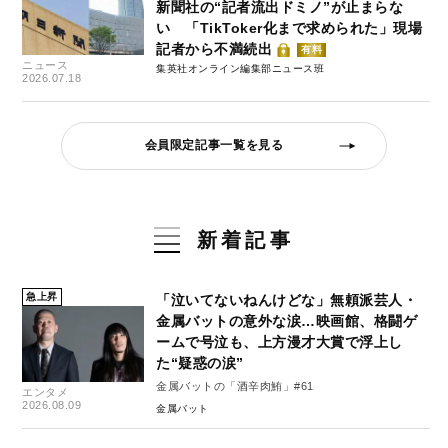
新聞社の“記者流出ドミノ”が止まらな
い 「TikToker化まで求められた」現場
記者から不満続出
有料
ニュース
集英社オンライン編集部ニュース班
2026.07.18
会員限定記事一覧を見る
新着記事
急上昇
「泣いてないねんけどな」無頼派芸人・
金属バットの意外な涙…映画館、格闘ゲ
ームで号泣も、上方漫才大賞で浮上し
た“疑惑の涙”
金属バットの「酒辛肉鮪」#61
エンタメ
2026.08.09
金属バット