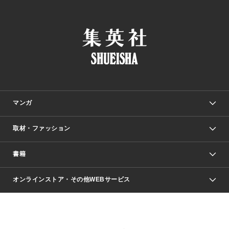
マンガ
取材・ファッション
少年マンガ
週刊少年ジャンプ
書籍
ファッション・美容
青年マンガ
ジャンプSQ.
Seventeen
週刊ヤングジャンプ
オンラインストア・その他WEBサービス
文芸・文庫・総合
芸能・情報・スポーツ
少女マンガ
Vジャンプ
non-no Web
ヤングジャンプ定期購読デジタル
すばる
Myojo
オンラインストア
りぼん
学芸・ノンフィクション・新書
最強ジャンプ
女性マンガ
@BAILA
ヤンジャン＋
小説すばる
週プレNEWS
マーガレット
集英社OTOコンテンツ