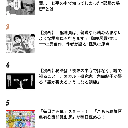
葉… 仕事の中で知ってしまった“部屋の秘
密”とは
【漫画】「配達員は、普通なら踏み込まない
ような場所にも行きます」“郵便局員×ホラ
ー”の異色作、作者が語る“怪異の原点”
【漫画】秘訣は「視界の中心ではなく、端で
視ること」。オカルト研究家・角由紀子が語
る「霊が視えるようになる訓練」
「毎日こち亀」スタート！ 『こちら葛飾区
亀有公園前派出所』が毎日読める！