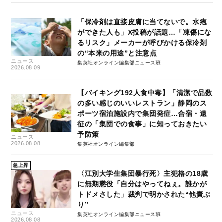
「保冷剤は直接皮膚に当てないで。水疱
ができた人も」X投稿が話題…「凍傷にな
るリスク」メーカーが呼びかける保冷剤
の“本来の用途”と注意点
ニュース
集英社オンライン編集部ニュース班
2026.08.09
【バイキング192人食中毒】「清潔で品数
の多い感じのいいレストラン」静岡のス
ポーツ宿泊施設内で集団発症…合宿・遠
征の「集団での食事」に知っておきたい
予防策
ニュース
2026.08.08
集英社オンライン編集部
急上昇
〈江別大学生集団暴行死〉主犯格の18歳
に無期懲役「自分はやってねぇ。誰かが
トドメさした」裁判で明かされた“他責ぶ
り”
ニュース
集英社オンライン編集部ニュース班
2026.08.08