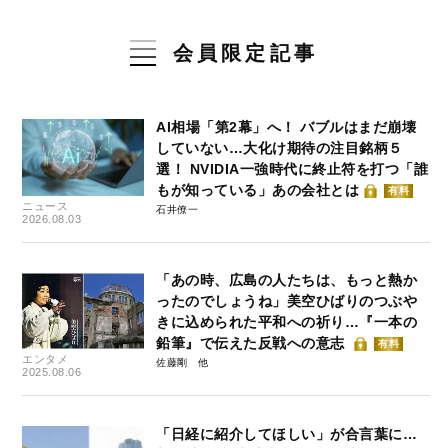
会員限定記事
AI相場「第2幕」へ！ バブルはまだ崩壊
していない…大化け期待の注目銘柄５
選！ NVIDIA一強時代に終止符を打つ「誰
もが知っている」あの会社とは
有料
ニュース
石井僚一
2026.08.03
「あの時、広島の人たちは、もっと熱か
ったのでしょうね」美空ひばりのつぶや
きに込められた平和への祈り…『一本の
鉛筆』で伝えた反戦への意志
有料
エンタメ
佐藤剛
2025.08.06
「日経に紹介してほしい」が合言葉に…