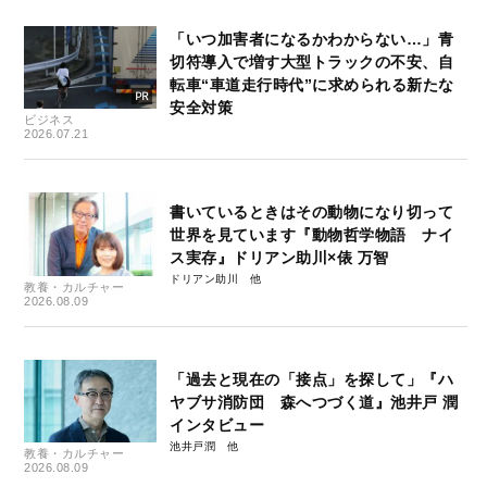
「いつ加害者になるかわからない…」青
切符導入で増す大型トラックの不安、自
転車“車道走行時代”に求められる新たな
安全対策
ビジネス
2026.07.21
書いているときはその動物になり切って
世界を見ています『動物哲学物語 ナイ
ス実存』ドリアン助川×俵 万智
ドリアン助川
教養・カルチャー
2026.08.09
「過去と現在の「接点」を探して」『ハ
ヤブサ消防団 森へつづく道』池井戸 潤
インタビュー
池井戸潤
教養・カルチャー
2026.08.09