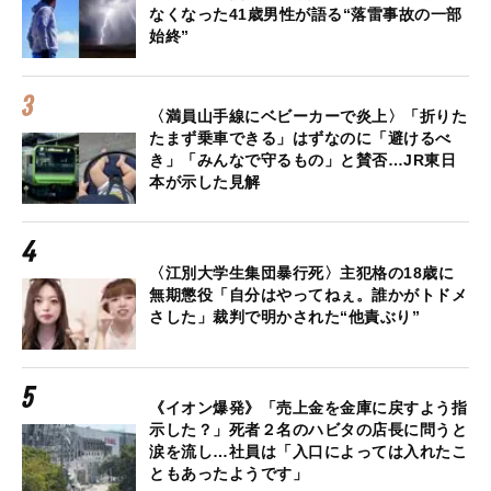
なくなった41歳男性が語る“落雷事故の一部
始終”
〈満員山手線にベビーカーで炎上〉「折りた
たまず乗車できる」はずなのに「避けるべ
き」「みんなで守るもの」と賛否…JR東日
本が示した見解
〈江別大学生集団暴行死〉主犯格の18歳に
無期懲役「自分はやってねぇ。誰かがトドメ
さした」裁判で明かされた“他責ぶり”
《イオン爆発》「売上金を金庫に戻すよう指
示した？」死者２名のハビタの店長に問うと
涙を流し…社員は「入口によっては入れたこ
ともあったようです」