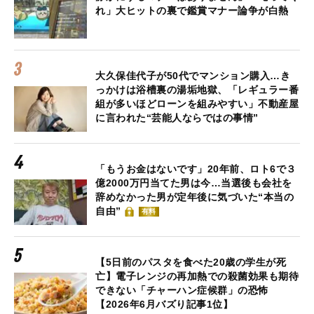
れ」大ヒットの裏で鑑賞マナー論争が白熱
大久保佳代子が50代でマンション購入…き
っかけは浴槽裏の湯垢地獄、「レギュラー番
組が多いほどローンを組みやすい」不動産屋
に言われた“芸能人ならではの事情”
「もうお金はないです」20年前、ロト6で３
億2000万円当てた男は今…当選後も会社を
辞めなかった男が定年後に気づいた“本当の
自由”
有料
【5日前のパスタを食べた20歳の学生が死
亡】電子レンジの再加熱での殺菌効果も期待
できない「チャーハン症候群」の恐怖
【2026年6月バズり記事1位】