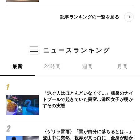
記事ランキングの一覧を見る
ニュースランキング
最新
24時間
週間
月間
「泳ぐ人はほとんどいなくて…」猛暑のナイ
トプールで起きていた異変…港区女子が明か
すその実態
〈ゲリラ雷雨〉「雷が自分に落ちるとは…」
登山中に突然、視界が真っ白に…全身が動か