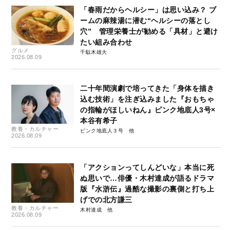
「春雨だからヘルシー」は思い込み？ ブ
ームの麻辣湯に潜む“ヘルシーの落とし
穴” 管理栄養士が勧める「具材」と避け
たい組み合わせ
グルメ
千駄木雄大
2026.08.09
二十年間演劇で培ってきた「身体を描き
込む技術」を注ぎ込みました『おもちゃ
の指輪がほしいねん』ピンク地底人3号×
本谷有希子
教養・カルチャー
ピンク地底人３号
2026.08.09
「アクションってしんどいな」本当に死
ぬ思いで…俳優・木村達成が語るドラマ
版『水滸伝』過酷な撮影の裏側と打ち上
げでの北方謙三
教養・カルチャー
木村達成
2026.08.09