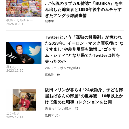
…“伝説のサブカル雑誌”『BUBKA』を生
み出した編集者と1990年後半のムチャす
ぎたアングラ雑誌事情
教養・カルチャー
碇本学
2025.06.01
Twitterという「孤独の解毒剤」が奪われ
た2023年。イーロン・マスク買収後は“な
りすまし”や差別用語も激増…“ゴッサ
ム・シティ”となり果てたTwitterは何を
失ったのか
暮らし
2023 ニッポンの悲鳴#4
2023.12.20
嘉島唯
阪田マリンが暮らす“24歳独身、子ども部
屋おばさんの部屋”の世界観…10年以上か
けて集めた昭和コレクションを公開
阪田マリンの部屋 #2
エンタメ
阪田マリン
2025.12.14