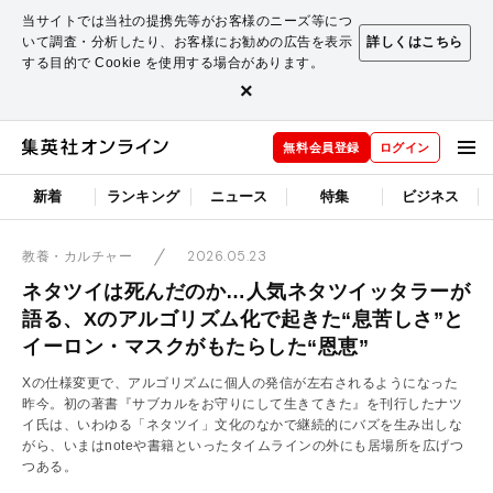
当サイトでは当社の提携先等がお客様のニーズ等につ
いて調査・分析したり、お客様にお勧めの広告を表示
詳しくはこちら
する目的で Cookie を使用する場合があります。
×
無料会員登録
ログイン
新着
ランキング
ニュース
特集
ビジネス
2026.05.23
教養・カルチャー
ネタツイは死んだのか…人気ネタツイッタラーが
語る、Xのアルゴリズム化で起きた“息苦しさ”と
イーロン・マスクがもたらした“恩恵”
Xの仕様変更で、アルゴリズムに個人の発信が左右されるようになった
昨今。初の著書『サブカルをお守りにして生きてきた』を刊行したナツ
イ氏は、いわゆる「ネタツイ」文化のなかで継続的にバズを生み出しな
がら、いまはnoteや書籍といったタイムラインの外にも居場所を広げつ
つある。