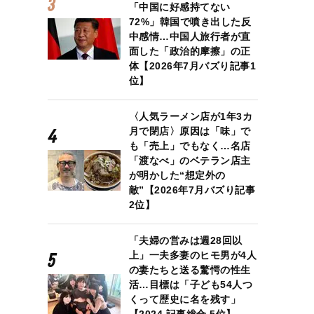
「中国に好感持てない
72%」韓国で噴き出した反
中感情…中国人旅行者が直
面した「政治的摩擦」の正
体【2026年7月バズり記事1
位】
〈人気ラーメン店が1年3カ
月で閉店〉原因は「味」で
も「売上」でもなく…名店
「渡なべ」のベテラン店主
が明かした“想定外の
敵”【2026年7月バズり記事
2位】
「夫婦の営みは週28回以
上」一夫多妻のヒモ男が4人
の妻たちと送る驚愕の性生
活…目標は「子ども54人つ
くって歴史に名を残す」
【2024 記事総合 5位】