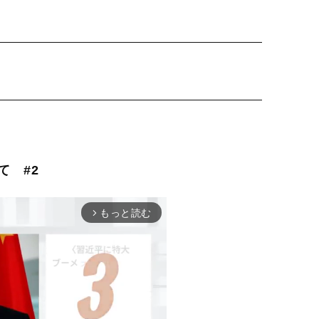
て #2
もっと読む
arrow_forward_ios