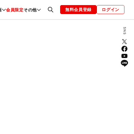
無料会員登録
ログイン
画
会員限定
その他
ファッション
恋愛・結婚
編集部
お知らせ