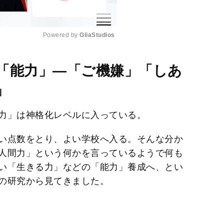
Powered by 
GliaStudios
M
「能力」—「ご機嫌」「しあ
u
」
t
e
力」は神格化レベルに入っている。
い点数をとり、よい学校へ入る。そんな分か
人間力」という何かを言っているようで何も
い「生きる力」などの「能力」養成へ、とい
の研究から見てきました。