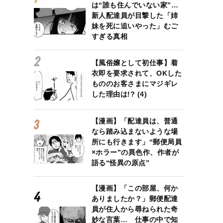
は“誰も住んでいない家”…
新人配達員が目撃した「姉
妹を死に追いやった」むご
すぎる真相
【風俗嬢として初仕事】着
衣即を要求されて、OKした
もののお客さまにマジギレ
した理由は!? (4)
【漫画】「配達員は、普通
なら踏み込まないような場
所にも行きます」“郵便局員
×ホラー”の異色作、作者が
語る“怪異の原点”
【漫画】「この部屋、何か
ありましたか？」郵便配達
員が住人から尋ねられた奇
妙な言葉… 仕事の中で知