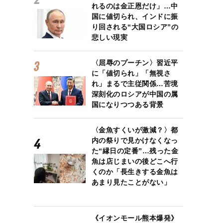
れるのは金正恩だけ」…中
国に値切られ、インドに振
り回される“大国ロシア”の
悲しい現実
〈屈辱のプーチン〉習近平
に「値切られ」「無視さ
れ」まるで主従関係…苦境
深刻化のロシアが中国の属
国になりつつある背景
〈金魚すくいが激減？〉都
内の祭りで見かけなくなっ
た“縁日の定番”…残った金
魚は店じまいの後どこへ行
くのか「長生きする金魚は
あまり見たことがない」
《イオンモール熊本爆発》