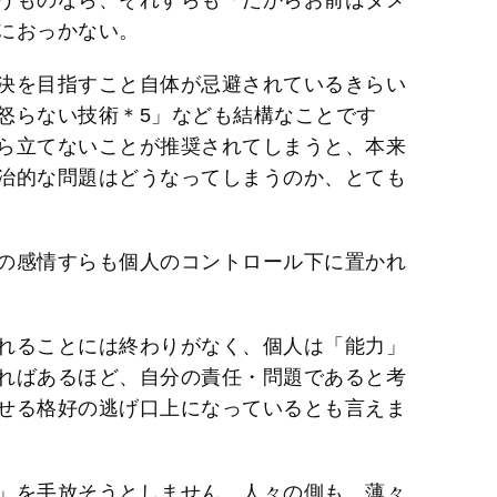
うものなら、それすらも「だからお前はダメ
におっかない。
決を目指すこと自体が忌避されているきらい
怒らない技術＊5」なども結構なことです
ら立てないことが推奨されてしまうと、本来
治的な問題はどうなってしまうのか、とても
の感情すらも個人のコントロール下に置かれ
れることには終わりがなく、個人は「能力」
ればあるほど、自分の責任・問題であると考
せる格好の逃げ口上になっているとも言えま
」を手放そうとしません。人々の側も、薄々