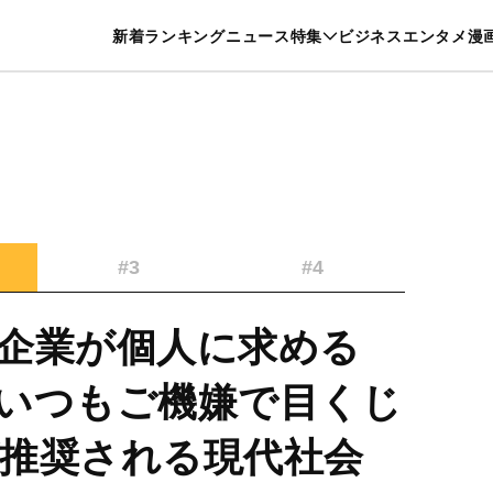
特集一覧を見る
漫画一覧を見る
新着
ランキング
ニュース
特集
ビジネス
エンタメ
漫
養・カルチャー
暮らし
スポーツ
ヘルスケア
美容
グルメ
#3
#4
企業が個人に求める
いつもご機嫌で目くじ
推奨される現代社会