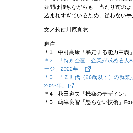
疑問は持ちながらも、当たり前のよ
込まれすぎているため、従わない手
文／勅使川原真衣
脚注
＊1 中村高康『暴走する能力主義』ち
＊2 「特別企画：企業が求める人
ージ、2022年。
＊3 「Ｚ世代（26歳以下）の就
2023年。
＊4 秋田道夫『機嫌のデザイン』（
＊5 嶋津良智『怒らない技術』Fores