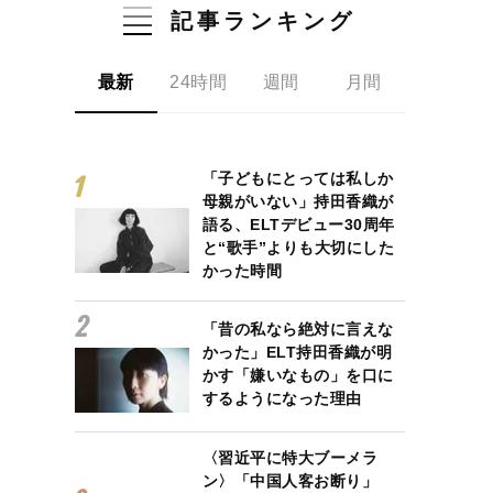
記事ランキング
最新
24時間
週間
月間
「子どもにとっては私しか
母親がいない」持田香織が
語る、ELTデビュー30周年
と“歌手”よりも大切にした
かった時間
「昔の私なら絶対に言えな
かった」ELT持田香織が明
かす「嫌いなもの」を口に
するようになった理由
〈習近平に特大ブーメラ
ン〉「中国人客お断り」