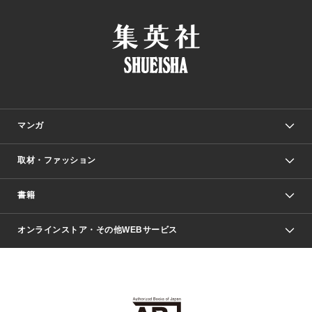
マンガ
取材・ファッション
少年マンガ
週刊少年ジャンプ
書籍
ファッション・美容
青年マンガ
ジャンプSQ.
Seventeen
週刊ヤングジャンプ
オンラインストア・その他WEBサービス
文芸・文庫・総合
芸能・情報・スポーツ
少女マンガ
Vジャンプ
non-no Web
ヤングジャンプ定期購読デジタル
すばる
Myojo
オンラインストア
りぼん
学芸・ノンフィクション・新書
最強ジャンプ
女性マンガ
@BAILA
ヤンジャン＋
小説すばる
週プレNEWS
マーガレット
集英社OTOコンテンツ
集英社 学芸編集部
少年ジャンプ＋
その他WEBサービス
クッキー
ライトノベル・ノベライズ
MAQUIA ONLINE
となりのヤングジャンプ