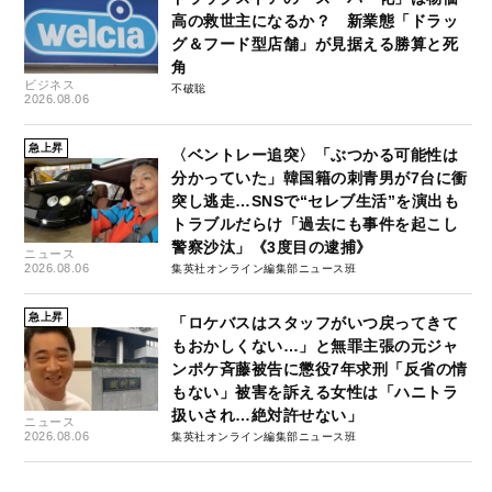
高の救世主になるか？ 新業態「ドラッ
グ＆フード型店舗」が見据える勝算と死
角
ビジネス
不破聡
2026.08.06
急上昇
〈ベントレー追突〉「ぶつかる可能性は
分かっていた」韓国籍の刺青男が7台に衝
突し逃走…SNSで“セレブ生活”を演出も
トラブルだらけ「過去にも事件を起こし
警察沙汰」《3度目の逮捕》
ニュース
2026.08.06
集英社オンライン編集部ニュース班
急上昇
「ロケバスはスタッフがいつ戻ってきて
もおかしくない…」と無罪主張の元ジャ
ンポケ斉藤被告に懲役7年求刑「反省の情
もない」被害を訴える女性は「ハニトラ
扱いされ…絶対許せない」
ニュース
2026.08.06
集英社オンライン編集部ニュース班