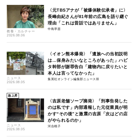
〈元TBSアナが「被爆体験伝承者」に〉
長峰由紀さんが81年前の広島を語り継ぐ
理由「これは昔話ではありません」
中島早苗
教養・カルチャー
2026.08.06
〈イオン熊本爆発〉「遺族への当初説明
は…保身みたいなところがあった」ハビ
タ幹部が謝罪告白「建物内に戻りたいと
本人は言ってなかった」
ニュース
集英社オンライン編集部ニュース班
2026.08.05
急上昇
〈吉原老舗ソープ摘発〉「刑事告発した
のは私です」内部通報した元従業員が明
かす“その後”と激震の吉原「次はどの店
がやられるのか」
ニュース
河合桃子
2026.08.05