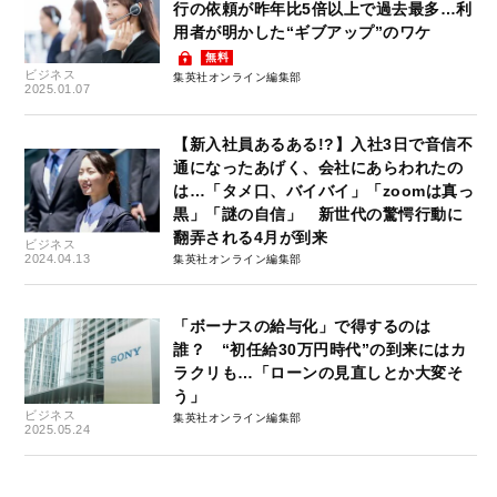
行の依頼が昨年比5倍以上で過去最多…利
用者が明かした“ギブアップ”のワケ
無料
ビジネス
集英社オンライン編集部
2025.01.07
【新入社員あるある!?】入社3日で音信不
通になったあげく、会社にあらわれたの
は…「タメ口、バイバイ」「zoomは真っ
黒」「謎の自信」 新世代の驚愕行動に
翻弄される4月が到来
ビジネス
2024.04.13
集英社オンライン編集部
「ボーナスの給与化」で得するのは
誰？ “初任給30万円時代”の到来にはカ
ラクリも…「ローンの見直しとか大変そ
う」
ビジネス
集英社オンライン編集部
2025.05.24