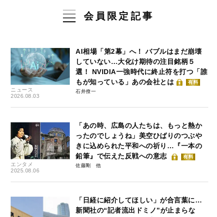
会員限定記事
AI相場「第2幕」へ！ バブルはまだ崩壊
していない…大化け期待の注目銘柄５
選！ NVIDIA一強時代に終止符を打つ「誰
もが知っている」あの会社とは
有料
ニュース
石井僚一
2026.08.03
「あの時、広島の人たちは、もっと熱か
ったのでしょうね」美空ひばりのつぶや
きに込められた平和への祈り…『一本の
鉛筆』で伝えた反戦への意志
有料
エンタメ
佐藤剛
2025.08.06
「日経に紹介してほしい」が合言葉に…
新聞社の“記者流出ドミノ”が止まらな