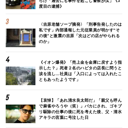
らけ「過去にも事件を起こし警察沙汰」《3
度目の逮捕》
〈吉原老舗ソープ摘発〉「刑事告発したのは
私です」内部通報した元従業員が明かす“そ
の後”と激震の吉原「次はどの店がやられる
のか」
《イオン爆発》「売上金を金庫に戻すよう指
示した？」死者２名のハビタの店長に問うと
涙を流し…社員は「入口によっては入れたこ
ともあったようです」
【哀悼】「あれ清水良太郎だ」「親父も呼ん
で麻雀やろうや（笑）」バカにされ、ゴキブ
リ駆除の仕事の後に死を考えた後、父・清水
アキラの言葉に号泣した日