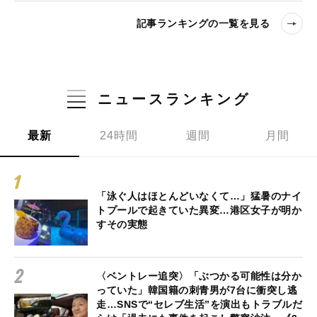
記事ランキングの一覧を見る
ニュースランキング
最新
24時間
週間
月間
「泳ぐ人はほとんどいなくて…」猛暑のナイ
トプールで起きていた異変…港区女子が明か
すその実態
〈ベントレー追突〉「ぶつかる可能性は分か
っていた」韓国籍の刺青男が7台に衝突し逃
走…SNSで“セレブ生活”を演出もトラブルだ