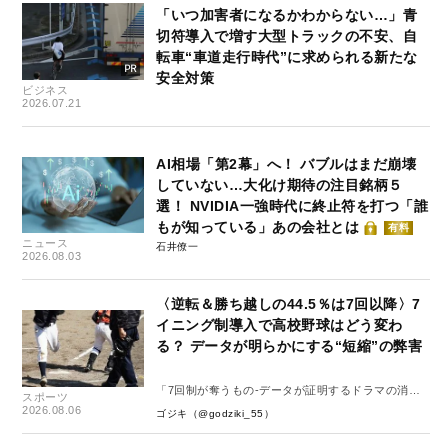
「いつ加害者になるかわからない…」青
切符導入で増す大型トラックの不安、自
転車“車道走行時代”に求められる新たな
安全対策
ビジネス
2026.07.21
AI相場「第2幕」へ！ バブルはまだ崩壊
していない…大化け期待の注目銘柄５
選！ NVIDIA一強時代に終止符を打つ「誰
もが知っている」あの会社とは
有料
ニュース
石井僚一
2026.08.03
〈逆転＆勝ち越しの44.5％は7回以降〉7
イニング制導入で高校野球はどう変わ
る？ データが明らかにする“短縮”の弊害
「7回制が奪うもの-データが証明するドラマの消
スポーツ
失-」
2026.08.06
ゴジキ（@godziki_55）