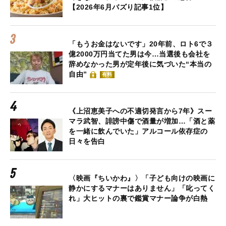
【2026年6月バズり記事1位】
「もうお金はないです」20年前、ロト6で３
億2000万円当てた男は今…当選後も会社を
辞めなかった男が定年後に気づいた“本当の
自由”
有料
《上沼恵美子への不適切発言から7年》スー
マラ武智、誹謗中傷で酒量が増加…「酒と薬
を一緒に飲んでいた」アルコール依存症の
日々を告白
〈映画『ちいかわ』〉「子ども向けの映画に
静かにするマナーはありません」「叱ってく
れ」大ヒットの裏で鑑賞マナー論争が白熱