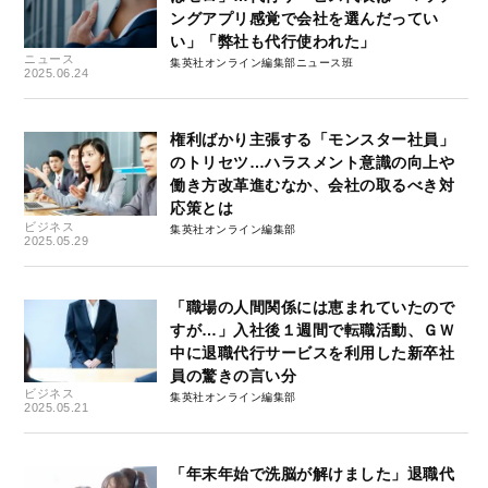
ングアプリ感覚で会社を選んだってい
い」「弊社も代行使われた」
ニュース
集英社オンライン編集部ニュース班
2025.06.24
権利ばかり主張する「モンスター社員」
のトリセツ…ハラスメント意識の向上や
働き方改革進むなか、会社の取るべき対
応策とは
ビジネス
集英社オンライン編集部
2025.05.29
「職場の人間関係には恵まれていたので
すが…」入社後１週間で転職活動、ＧＷ
中に退職代行サービスを利用した新卒社
員の驚きの言い分
ビジネス
集英社オンライン編集部
2025.05.21
「年末年始で洗脳が解けました」退職代