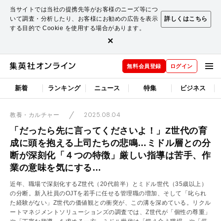
当サイトでは当社の提携先等がお客様のニーズ等につ
いて調査・分析したり、お客様にお勧めの広告を表示
詳しくはこちら
する目的で Cookie を使用する場合があります。
×
無料会員登録
ログイン
新着
ランキング
ニュース
特集
ビジネス
2025.08.04
教養・カルチャー
「だったら先に言ってくださいよ！」Z世代の育
成に頭を抱える上司たちの悲鳴…ミドル層との分
断が深刻化「４つの特徴」厳しい指導は苦手、作
業の意味を気にする…
近年、職場で深刻化するZ世代（20代前半）とミドル世代（35歳以上）
の分断。新入社員のOJTを若手に任せる管理職の増加、そして「叱られ
た経験がない」Z世代の価値観との衝突が、この溝を深めている。リクル
ートマネジメントソリューションズの調査では、Z世代が「個性の尊重」