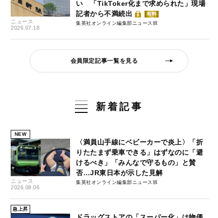
い 「TikToker化まで求められた」現場
記者から不満続出
有料
ニュース
集英社オンライン編集部ニュース班
2026.07.18
会員限定記事一覧を見る
新着記事
NEW
〈満員山手線にベビーカーで炎上〉「折
りたたまず乗車できる」はずなのに「避
けるべき」「みんなで守るもの」と賛
否…JR東日本が示した見解
ニュース
集英社オンライン編集部ニュース班
2026.08.06
急上昇
ドラッグストアの「スーパー化」は物価