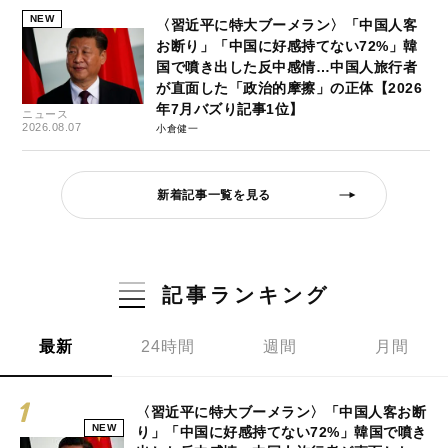
NEW
〈習近平に特大ブーメラン〉「中国人客
お断り」「中国に好感持てない72%」韓
国で噴き出した反中感情…中国人旅行者
が直面した「政治的摩擦」の正体【2026
年7月バズり記事1位】
ニュース
2026.08.07
小倉健一
新着記事一覧を見る
記事ランキング
最新
24時間
週間
月間
〈習近平に特大ブーメラン〉「中国人客お断
NEW
り」「中国に好感持てない72%」韓国で噴き