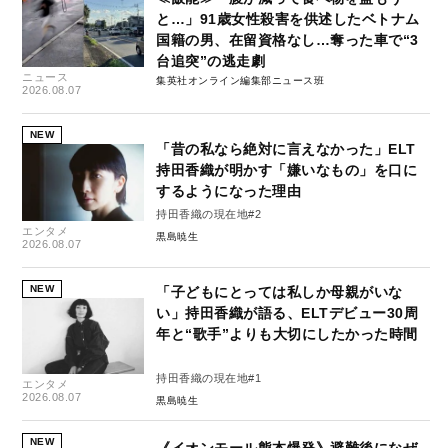
と…」91歳女性殺害を供述したベトナム
国籍の男、在留資格なし…奪った車で“3
台追突”の逃走劇
ニュース
集英社オンライン編集部ニュース班
2026.08.07
NEW
「昔の私なら絶対に言えなかった」ELT
持田香織が明かす「嫌いなもの」を口に
するようになった理由
持田香織の現在地#2
エンタメ
黒島暁生
2026.08.07
NEW
「子どもにとっては私しか母親がいな
い」持田香織が語る、ELTデビュー30周
年と“歌手”よりも大切にしたかった時間
持田香織の現在地#1
エンタメ
2026.08.07
黒島暁生
NEW
《イオンモール熊本爆発》避難後になぜ