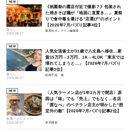
NEW
《祇園祭の露店付近で撮影？》包装され
た焼きそば麺が「地面に直置き…」 夏祭
りで食中毒を避ける“店選び”のポイント
【2026年7月バズり記事4位】
暮らし
集英社オンライン編集部
2026.08.07
NEW
人気女流雀士が31歳で八丈島へ移住…家
賃15万円→3万円、1K→4LDK「東京では
壊れてしまうと…」【2026年7月バズり
記事3位】
暮らし
松岡千晶
2026.08.07
NEW
〈人気ラーメン店が1年3カ月で閉店〉原
因は「味」でも「売上」でもなく…名店
「渡なべ」のベテラン店主が明かした“想
定外の敵”【2026年7月バズり記事2位】
教養・カルチャー
2026.08.07
井手隊長