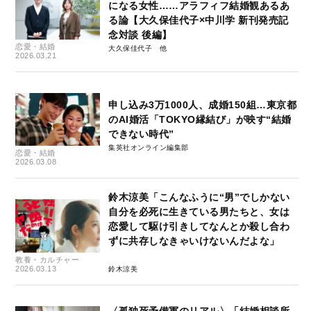
になる女性……アラフィフ結婚観あるあ
る論【大久保佳代子×中川学 新刊発売記
念対談 後編】
恋愛・結婚
大久保佳代子
2026.03.21
申し込み3万1000人、成婚150組…東京都
のAI婚活「TOKYO縁結び」が映す“結婚
できない時代”
集英社オンライン編集部
恋愛・結婚
2026.03.08
鈴木涼美「こんなふうに“男”でしかない
自分を必死に生きている男たちと、女は
恋愛して駆け引きしてなんとか殺し合わ
ずに共存しなきゃいけないんだよな」
教養・カルチャー
2026.03.13
鈴木涼美
〈孤独死予備軍のリアル〉「結婚相談所