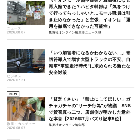
再入館できた？ハビタ幹部は「気をつけ
て行ってらっしゃいと…モール職員は引
き止めなかった」と主張、イオンは「運
用を徹底できなかった可能性」
ニュース
2026.08.07
集英社オンライン編集部ニュース班
「いつ加害者になるかわからない…」青
切符導入で増す大型トラックの不安、自
転車“車道走行時代”に求められる新たな
安全対策
ビジネス
2026.07.21
NEW
「貧乏くさい」「禁止にしてほしい」ガ
チャガチャの“サーチ行為”が物議 SNS
で賛否真っ二つ、店舗側が明かした意外
な本音【2026年7月バズり記事5位】
教養・カルチャー
集英社オンライン編集部
2026.08.07