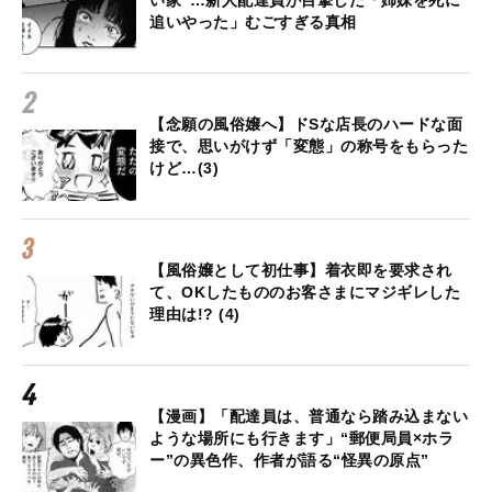
い家”…新人配達員が目撃した「姉妹を死に
追いやった」むごすぎる真相
【念願の風俗嬢へ】ドSな店長のハードな面
接で、思いがけず「変態」の称号をもらった
けど…(3)
【風俗嬢として初仕事】着衣即を要求され
て、OKしたもののお客さまにマジギレした
理由は!? (4)
【漫画】「配達員は、普通なら踏み込まない
ような場所にも行きます」“郵便局員×ホラ
ー”の異色作、作者が語る“怪異の原点”