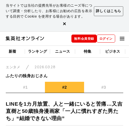
当サイトでは当社の提携先等がお客様のニーズ等につ
いて調査・分析したり、お客様にお勧めの広告を表示
詳しくはこちら
する目的で Cookie を使用する場合があります。
×
無料会員登録
ログイン
新着
ランキング
ニュース
特集
ビジネス
2026.03.28
エンタメ
ふたりの独身おじさん
#1
#2
#3
LINEを1カ月放置、人と一緒にいると苦痛…又吉
直樹と50歳独身漫画家「一人に慣れすぎた男た
ち」“結婚できない理由”