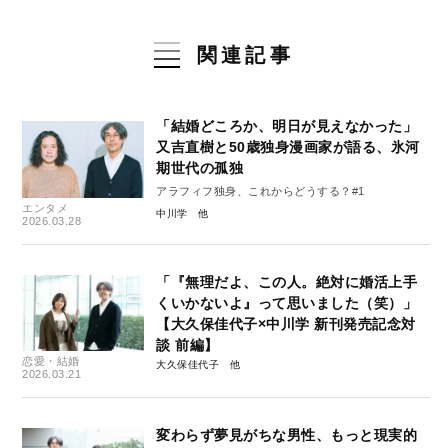
関連記事
「結婚どころか、明日が見えなかった」
又吉直樹と50歳独身漫画家が語る、氷河
期世代の孤独
アラフィフ独身、これからどうする？#1
エンタメ
中川学
2026.03.28
「『無理だよ、この人。絶対に婚活上手
くいかないよ』って思いました（笑）」
【大久保佳代子×中川学 新刊発売記念対
談 前編】
恋愛・結婚
大久保佳代子
2026.03.21
変わらず夢見がちな男性、もっと現実的