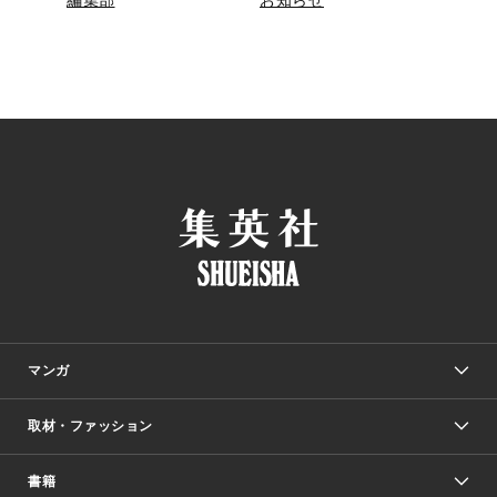
編集部
お知らせ
マンガ
取材・ファッション
少年マンガ
週刊少年ジャンプ
書籍
ファッション・美容
青年マンガ