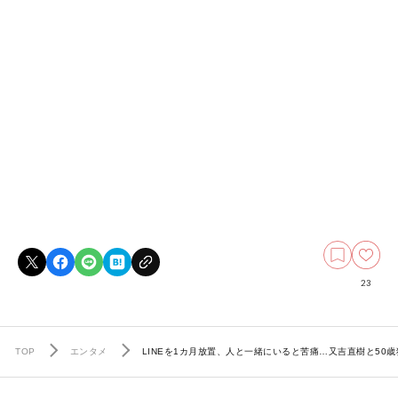
23
TOP
エンタメ
LINEを1カ月放置、人と一緒にいると苦痛…又吉直樹と50