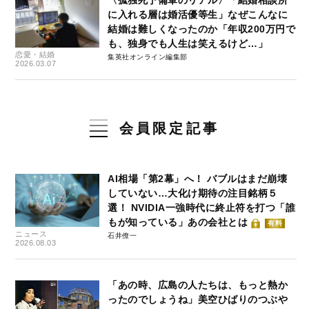
に入れる層は婚活優等生」なぜこんなに
結婚は難しくなったのか「年収200万円で
も、独身でも人生は笑えるけど…」
恋愛・結婚
集英社オンライン編集部
2026.03.07
会員限定記事
AI相場「第2幕」へ！ バブルはまだ崩壊
していない…大化け期待の注目銘柄５
選！ NVIDIA一強時代に終止符を打つ「誰
もが知っている」あの会社とは
有料
ニュース
石井僚一
2026.08.03
「あの時、広島の人たちは、もっと熱か
ったのでしょうね」美空ひばりのつぶや