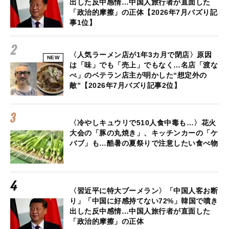
出した反中感情…中国人旅行者が直面した
「政治的摩擦」の正体【2026年7月バズり記
事1位】
〈人気ラーメン店が1年3カ月で閉店〉原因
NEW
は「味」でも「売上」でもなく…名店「渡な
べ」のベテラン店主が明かした“想定外の
敵”【2026年7月バズり記事2位】
〈冷やしキュウリで510人食中毒も…〉花火
大会の「豚の丸焼き」、キッチンカーの「ケ
バブ」も…酷暑の夏祭りで注意したい食べ物
〈習近平に特大ブーメラン〉「中国人客お断
り」「中国に好感持てない72%」韓国で噴き
出した反中感情…中国人旅行者が直面した
「政治的摩擦」の正体