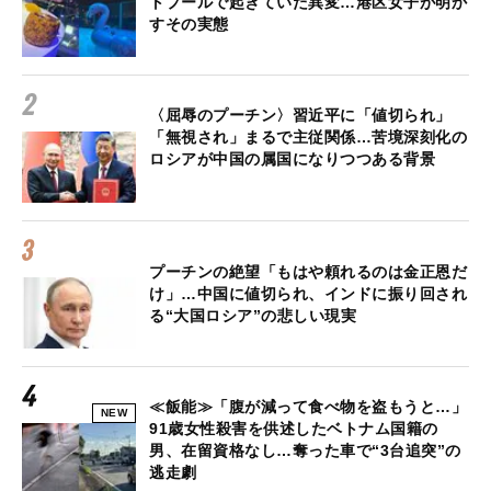
トプールで起きていた異変…港区女子が明か
すその実態
〈屈辱のプーチン〉習近平に「値切られ」
「無視され」まるで主従関係…苦境深刻化の
ロシアが中国の属国になりつつある背景
プーチンの絶望「もはや頼れるのは金正恩だ
け」…中国に値切られ、インドに振り回され
る“大国ロシア”の悲しい現実
≪飯能≫「腹が減って食べ物を盗もうと…」
NEW
91歳女性殺害を供述したベトナム国籍の
男、在留資格なし…奪った車で“3台追突”の
逃走劇