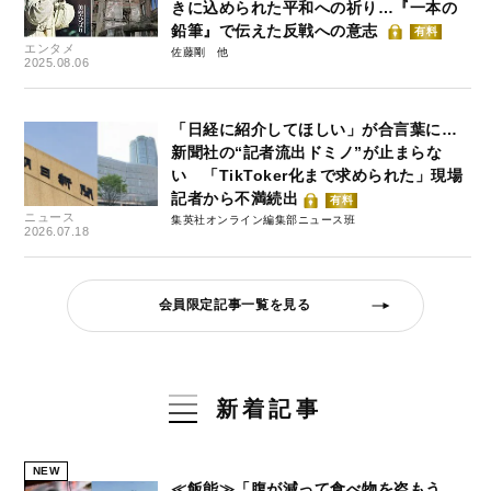
きに込められた平和への祈り…『一本の
鉛筆』で伝えた反戦への意志
有料
エンタメ
佐藤剛
2025.08.06
「日経に紹介してほしい」が合言葉に…
新聞社の“記者流出ドミノ”が止まらな
い 「TikToker化まで求められた」現場
記者から不満続出
有料
ニュース
集英社オンライン編集部ニュース班
2026.07.18
会員限定記事一覧を見る
新着記事
NEW
≪飯能≫「腹が減って食べ物を盗もう