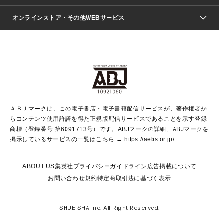
ジャンプSQ.
Seventeen
週刊ヤングジャンプ
オンラインストア・その他WEBサービス
文芸・文庫・総合
芸能・情報・スポーツ
少女マンガ
Vジャンプ
non-no Web
ヤングジャンプ定期購読デジタル
すばる
Myojo
オンラインストア
りぼん
学芸・ノンフィクション・新書
最強ジャンプ
女性マンガ
@BAILA
ヤンジャン＋
小説すばる
週プレNEWS
マーガレット
集英社OTOコンテンツ
集英社 学芸編集部
少年ジャンプ＋
その他WEBサービス
クッキー
ライトノベル・ノベライズ
MAQUIA ONLINE
となりのヤングジャンプ
集英社 文芸ステーション
週プレ グラジャパ！
別冊マーガレット
SHUEISHA MANGA-ART HERITAGE
集英社 ビジネス書
ゼブラック
ココハナ
SHUEISHA ADNAVI
SPUR.JP
集英社Webマガジン Cobalt
グランドジャンプ
web 集英社文庫
キッズ
web Sportiva
マンガMee
ジャンプキャラクターズストア
集英社新書
ジャンプルーキー！
月刊オフィスユー
ＡＢＪマークは、この電子書店・電子書籍配信サービスが、著作権者か
EDITOR'S LAB
LEE
集英社オレンジ文庫
ウルトラジャンプ
青春と読書
パラスポ＋！
らコンテンツ使用許諾を得た正規版配信サービスであることを示す登録
集英社みらい文庫
リマコミ＋
HAPPY PLUS STORE
集英社新書プラス
ジャンプTOON
商標（登録番号 第6091713号）です。ABJマークの詳細、ABJマークを
Marisol
シフォン文庫
アジア人物史
S-KIDS.LAND
マンガMeets
掲示しているサービスの一覧はこちら →
https://aebs.or.jp/
shueisha vox
よみタイ
S-MANGA
Web éclat
ダッシュエックス文庫
LEEマルシェ
kotoba
集英社ジャンプリミックス
ABOUT US
集英社プライバシーガイドライン
広告掲載について
T JAPAN:The New York Times Style Magazine
JUMP j BOOKS
お問い合わせ
規約
特定商取引法に基づく表示
SHOP Marisol
e!集英社
集英社コミック文庫
集英社女性誌ポータル
éclat premium
imidas
MEN'S NON-NO WEB
SHUEISHA Inc. All Right Reserved.
mirabella