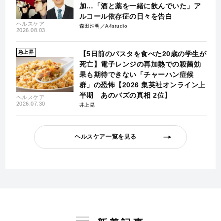
加…「酒と薬を一緒に飲んでいた」ア
ルコール依存症の日々を告白
ヘルスケア
森田浩明／A4studio
2026.08.03
急上昇
【5日前のパスタを食べた20歳の学生が
死亡】電子レンジの再加熱での殺菌効
果も期待できない「チャーハン症候
群」の恐怖【2026 集英社オンライン上
半期 あのバズの真相 2位】
ヘルスケア
2026.07.30
井上晃
ヘルスケア一覧を見る