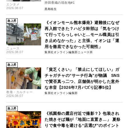
持田香織の現在地#1
エンタメ
2026.08.07
黒島暁生
急上昇
《イオンモール熊本爆発》避難後になぜ
再入館できた？ハビタ幹部は「気をつけ
て行ってらっしゃいと…モール職員は引
き止めなかった」と主張、イオンは「運
用を徹底できなかった可能性」
ニュース
2026.08.07
集英社オンライン編集部ニュース班
急上昇
「貧乏くさい」「禁止にしてほしい」ガ
チャガチャの“サーチ行為”が物議 SNS
で賛否真っ二つ、店舗側が明かした意外
な本音【2026年7月バズり記事5位】
教養・カルチャー
集英社オンライン編集部
2026.08.07
急上昇
《祇園祭の露店付近で撮影？》包装され
た焼きそば麺が「地面に直置き…」 夏祭
りで食中毒を避ける“店選び”のポイント