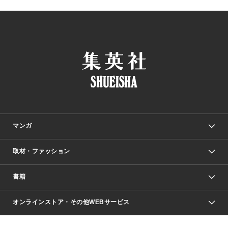
マンガ
取材・ファッション
少年マンガ
週刊少年ジャンプ
書籍
ファッション・美容
青年マンガ
ジャンプSQ.
Seventeen
週刊ヤングジャンプ
オンラインストア・その他WEBサービス
文芸・文庫・総合
芸能・情報・スポーツ
少女マンガ
Vジャンプ
non-no Web
ヤングジャンプ定期購読デジタル
すばる
Myojo