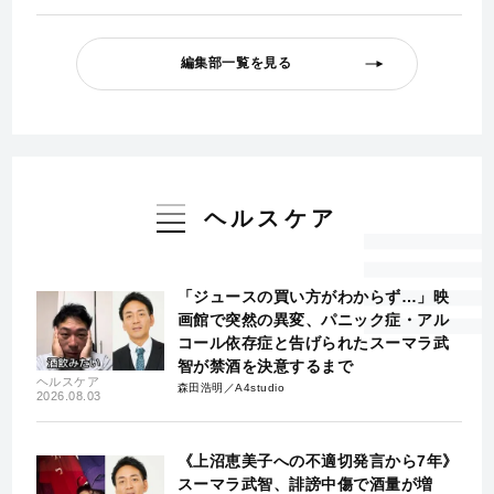
編集部一覧を見る
ヘルスケア
「ジュースの買い方がわからず…」映
画館で突然の異変、パニック症・アル
コール依存症と告げられたスーマラ武
智が禁酒を決意するまで
ヘルスケア
森田浩明／A4studio
2026.08.03
《上沼恵美子への不適切発言から7年》
スーマラ武智、誹謗中傷で酒量が増