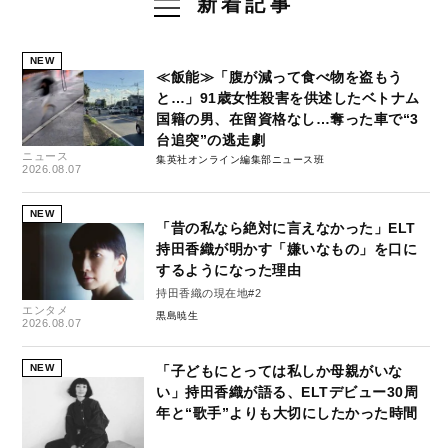
新着記事
NEW
≪飯能≫「腹が減って食べ物を盗もう
と…」91歳女性殺害を供述したベトナム
国籍の男、在留資格なし…奪った車で“3
台追突”の逃走劇
ニュース
集英社オンライン編集部ニュース班
2026.08.07
NEW
「昔の私なら絶対に言えなかった」ELT
持田香織が明かす「嫌いなもの」を口に
するようになった理由
持田香織の現在地#2
エンタメ
黒島暁生
2026.08.07
NEW
「子どもにとっては私しか母親がいな
い」持田香織が語る、ELTデビュー30周
年と“歌手”よりも大切にしたかった時間