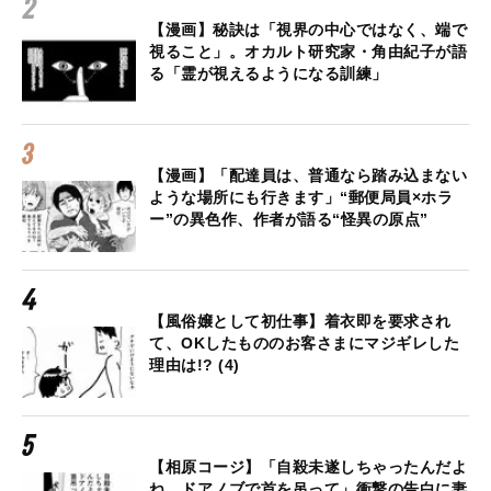
【漫画】秘訣は「視界の中心ではなく、端で
視ること」。オカルト研究家・角由紀子が語
る「霊が視えるようになる訓練」
【漫画】「配達員は、普通なら踏み込まない
ような場所にも行きます」“郵便局員×ホラ
ー”の異色作、作者が語る“怪異の原点”
【風俗嬢として初仕事】着衣即を要求され
て、OKしたもののお客さまにマジギレした
理由は!? (4)
【相原コージ】「自殺未遂しちゃったんだよ
ね、ドアノブで首を吊って」衝撃の告白に妻