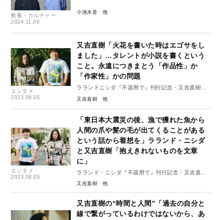
小池水音
教養・カルチャー
2024.11.09
又吉直樹「火花を書いた時はエゴサをし
ました」…タレントが小説を書くという
こと。永遠につきまとう「作品性」か
「作家性」かの問題
ラランドニシダ『不器用で』刊行記念・又吉直樹対
エンタメ
談 #2
2023.08.05
又吉直樹
「東日本大震災の後、漁で獲れた魚から
人間の爪や髪の毛が出てくることがある
という話から着想を」ラランド・ニシダ
と又吉直樹「抱えきれないものを文章
に」
エンタメ
ラランド・ニシダ『不器用で』刊行記念・又吉直樹
2023.08.05
対談 #１
又吉直樹
又吉直樹の“時間と人間”「過去の自分と
線で繋がっているわけではないから、あ