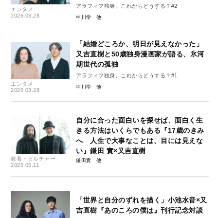
アラフィフ独身、これからどうする？#2
エンタメ
2026.03.28
中川学
「結婚どころか、明日が見えなかった」
又吉直樹と50歳独身漫画家が語る、氷河
期世代の孤独
アラフィフ独身、これからどうする？#1
エンタメ
中川学
2026.03.28
自分に合った面白いを探せば、面白く生
きる方法はいくらでもある『17歳のきみ
へ 人生で大事なことは、目には見えな
い』鎌田 實×又吉直樹
教養・カルチャー
鎌田實
2025.05.11
「世界と自分のずれを描く」小池水音×又
吉直樹『あのころの僕は』刊行記念対談