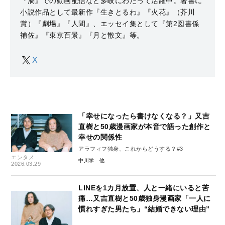
『渦』での動画配信など多岐にわたって活躍中。著書に
小説作品として最新作『生きとるわ』『火花』（芥川
賞）『劇場』『人間』、エッセイ集として『第2図書係
補佐』『東京百景』『月と散文』等。
X
「幸せになったら書けなくなる？」又吉
直樹と50歳漫画家が本音で語った創作と
幸せの関係性
アラフィフ独身、これからどうする？#3
エンタメ
中川学
2026.03.29
LINEを1カ月放置、人と一緒にいると苦
痛…又吉直樹と50歳独身漫画家「一人に
慣れすぎた男たち」“結婚できない理由”