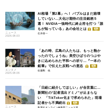
AI相場「第2幕」へ！ バブルはまだ崩壊
していない…大化け期待の注目銘柄５
選！ NVIDIA一強時代に終止符を打つ「誰
もが知っている」あの会社とは
有料
ニュース
石井僚一
2026.08.03
「あの時、広島の人たちは、もっと熱か
ったのでしょうね」美空ひばりのつぶや
きに込められた平和への祈り…『一本の
鉛筆』で伝えた反戦への意志
有料
エンタメ
佐藤剛
2025.08.06
「日経に紹介してほしい」が合言葉に…
新聞社の“記者流出ドミノ”が止まらな
い 「TikToker化まで求められた」現場
記者から不満続出
有料
ニュース
集英社オンライン編集部ニュース班