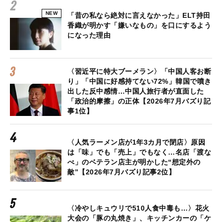
NEW
「昔の私なら絶対に言えなかった」ELT持田
香織が明かす「嫌いなもの」を口にするよう
になった理由
〈習近平に特大ブーメラン〉「中国人客お断
り」「中国に好感持てない72%」韓国で噴き
出した反中感情…中国人旅行者が直面した
「政治的摩擦」の正体【2026年7月バズり記
事1位】
〈人気ラーメン店が1年3カ月で閉店〉原因
は「味」でも「売上」でもなく…名店「渡な
べ」のベテラン店主が明かした“想定外の
敵”【2026年7月バズり記事2位】
〈冷やしキュウリで510人食中毒も…〉花火
大会の「豚の丸焼き」、キッチンカーの「ケ