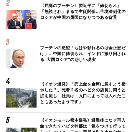
〈屈辱のプーチン〉習近平に「値切られ」
「無視され」まるで主従関係…苦境深刻化の
ロシアが中国の属国になりつつある背景
プーチンの絶望「もはや頼れるのは金正恩だ
け」…中国に値切られ、インドに振り回され
る“大国ロシア”の悲しい現実
《イオン爆発》「売上金を金庫に戻すよう指
示した？」死者２名のハビタの店長に問うと
涙を流し…社員は「入口によっては入れたこ
ともあったようです」
《イオンモール熊本爆発》避難後になぜ再入
館できた？ハビタ幹部は「気をつけて行って
らっしゃいと…モール職員は引き止めなかっ