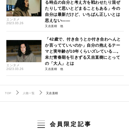
る時点の自分と考え方を戦わせたり混ぜ
たりして思いとどまることもある」今の
自分は最新だけど、いちばん正しいとは
エンタメ
思えない――
2023.03.26
又吉直樹
「42歳で、付き合うとか付き合わへんと
か言ってていいのか」自分の抱えるテー
マと実年齢が10年くらいズレている…。
未だ青春期を引きずる又吉直樹にとって
の「大人」とは
エンタメ
2023.03.26
又吉直樹
TOP
人物一覧
又吉直樹
会員限定記事