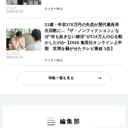
グルメ
ライター神山
2026.08.02
31歳・年収370万円の失恋が歴代最高再
生回数に…『ザ・ノンフィクション』な
ぜ“何も起きない婚活”が114万人の心を動
かしたのか【2026 集英社オンライン上半
期 世間を騒がせたテレビ番組 1位】
エンタメ
2026.07.31
ライター神山
特集一覧を見る
編集部