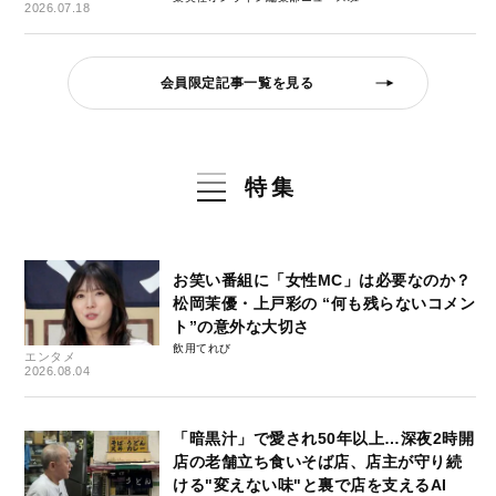
2026.07.18
会員限定記事一覧を見る
特集
お笑い番組に「女性MC」は必要なのか？
松岡茉優・上戸彩の “何も残らないコメン
ト”の意外な大切さ
飲用てれび
エンタメ
2026.08.04
「暗黒汁」で愛され50年以上…深夜2時開
店の老舗立ち食いそば店、店主が守り続
ける"変えない味"と裏で店を支えるAI