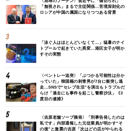
〈屈辱のプーチン〉習近平に「値切られ」
「無視され」まるで主従関係…苦境深刻化の
ロシアが中国の属国になりつつある背景
「泳ぐ人はほとんどいなくて…」猛暑のナイ
トプールで起きていた異変…港区女子が明か
すその実態
〈ベントレー追突〉「ぶつかる可能性は分か
っていた」韓国籍の刺青男が7台に衝突し逃
走…SNSで“セレブ生活”を演出もトラブルだ
らけ「過去にも事件を起こし警察沙汰」《3
度目の逮捕》
〈吉原老舗ソープ摘発〉「刑事告発したのは
私です」内部通報した元従業員が明かす“そ
の後”と激震の吉原「次はどの店がやられる