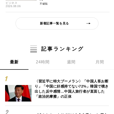
ビジネス
不破聡
2026.08.06
新着記事一覧を見る
記事ランキング
最新
24時間
週間
月間
〈習近平に特大ブーメラン〉「中国人客お断
り」「中国に好感持てない72%」韓国で噴き
出した反中感情…中国人旅行者が直面した
「政治的摩擦」の正体