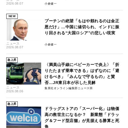
2026.08.07
小倉健一
NEW
プーチンの絶望「もはや頼れるのは金正
恩だけ」…中国に値切られ、インドに振
り回される“大国ロシア”の悲しい現実
ニュース
小倉健一
2026.08.07
急上昇
〈満員山手線にベビーカーで炎上〉「折
りたたまず乗車できる」はずなのに「避
けるべき」「みんなで守るもの」と賛
否…JR東日本が示した見解
ニュース
集英社オンライン編集部ニュース班
2026.08.06
急上昇
ドラッグストアの「スーパー化」は物価
高の救世主になるか？ 新業態「ドラッ
グ＆フード型店舗」が見据える勝算と死
角