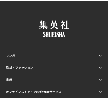
マンガ
取材・ファッション
少年マンガ
週刊少年ジャンプ
書籍
ファッション・美容
青年マンガ
ジャンプSQ.
Seventeen
週刊ヤングジャンプ
オンラインストア・その他WEBサービス
文芸・文庫・総合
芸能・情報・スポーツ
少女マンガ
Vジャンプ
non-no Web
ヤングジャンプ定期購読デジタル
すばる
Myojo
オンラインストア
りぼん
学芸・ノンフィクション・新書
最強ジャンプ
女性マンガ