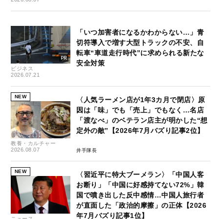
「いつ加害者になるかわからない…」青
切符導入で増す大型トラックの不安、自
転車“車道走行時代”に求められる新たな
安全対策
ビジネス
2026.07.21
NEW
〈人気ラーメン店が1年3カ月で閉店〉原
因は「味」でも「売上」でもなく…名店
「渡なべ」のベテラン店主が明かした“想
定外の敵”【2026年7月バズり記事2位】
教養・カルチャー
2026.08.07
井手隊長
NEW
〈習近平に特大ブーメラン〉「中国人客
お断り」「中国に好感持てない72%」韓
国で噴き出した反中感情…中国人旅行者
が直面した「政治的摩擦」の正体【2026
年7月バズり記事1位】
ニュース