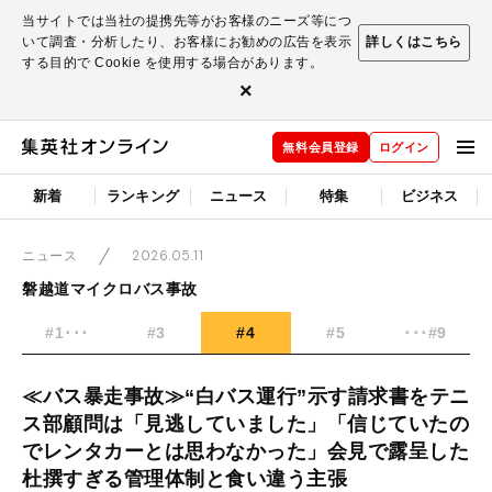
当サイトでは当社の提携先等がお客様のニーズ等につ
いて調査・分析したり、お客様にお勧めの広告を表示
詳しくはこちら
する目的で Cookie を使用する場合があります。
×
無料会員登録
ログイン
新着
ランキング
ニュース
特集
ビジネス
2026.05.11
ニュース
磐越道マイクロバス事故
#1･･･
#3
#4
#5
･･･#9
≪バス暴走事故≫“白バス運行”示す請求書をテニ
ス部顧問は「見逃していました」「信じていたの
でレンタカーとは思わなかった」会見で露呈した
杜撰すぎる管理体制と食い違う主張