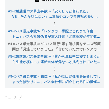
#1
≪磐越道バス暴走事故≫「安くしろと言われた」
VS「そんな話はない」…違法やコンプラ無視の疑いが
続々発覚したバス会社と高校の呆れた会見「悲惨な事
故、知らないじゃ済まない」
#3
≪バス暴走事故≫「レンタカー手配はこれまで何度
も…」バス会社関係者が重大証言「北越高校が年間数百
万円使ってくれるから協力してきた」運転手紹介は以前
#4
≪バス暴走事故≫“白バス運行”示す請求書をテニス部顧
は“禁止”か
問は「見逃していました」「信じていたのでレンタカー
とは思わなかった」会見で露呈した杜撰すぎる管理体制
#5
≪磐越道バス暴走事故≫「昔から運転中に寝てしまうか
と食い違う主張
ら生徒が横に…」運転自体が危ないと批判されていた若
山容疑者…事故直後は救助活動もせず「ボーっとした状
態でした」
#9
≪バス暴走事故・独自≫「私が若山容疑者を紹介してし
まったばかりに…」バス会社側に紹介した男性の懺悔…
容疑者は「２種免許を持っている」とウソの売り込みか
ニュース