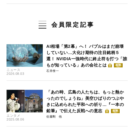
会員限定記事
AI相場「第2幕」へ！ バブルはまだ崩壊
していない…大化け期待の注目銘柄５
選！ NVIDIA一強時代に終止符を打つ「誰
もが知っている」あの会社とは
有料
ニュース
石井僚一
2026.08.03
「あの時、広島の人たちは、もっと熱か
ったのでしょうね」美空ひばりのつぶや
きに込められた平和への祈り…『一本の
鉛筆』で伝えた反戦への意志
有料
エンタメ
佐藤剛
2025.08.06