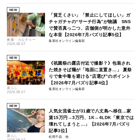
NEW
「貧乏くさい」「禁止にしてほしい」ガ
チャガチャの“サーチ行為”が物議 SNS
で賛否真っ二つ、店舗側が明かした意外
な本音【2026年7月バズり記事5位】
教養・カルチャー
集英社オンライン編集部
2026.08.07
NEW
《祇園祭の露店付近で撮影？》包装され
た焼きそば麺が「地面に直置き…」 夏祭
りで食中毒を避ける“店選び”のポイント
【2026年7月バズり記事4位】
暮らし
集英社オンライン編集部
2026.08.07
NEW
人気女流雀士が31歳で八丈島へ移住…家
賃15万円→3万円、1K→4LDK「東京では
壊れてしまうと…」【2026年7月バズり
記事3位】
暮らし
松岡千晶
2026.08.07