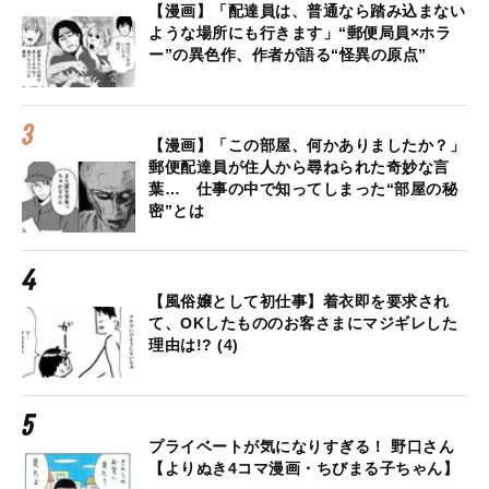
【漫画】「配達員は、普通なら踏み込まない
ような場所にも行きます」“郵便局員×ホラ
ー”の異色作、作者が語る“怪異の原点”
【漫画】「この部屋、何かありましたか？」
郵便配達員が住人から尋ねられた奇妙な言
葉… 仕事の中で知ってしまった“部屋の秘
密”とは
【風俗嬢として初仕事】着衣即を要求され
て、OKしたもののお客さまにマジギレした
理由は!? (4)
プライベートが気になりすぎる！ 野口さん
【よりぬき4コマ漫画・ちびまる子ちゃん】