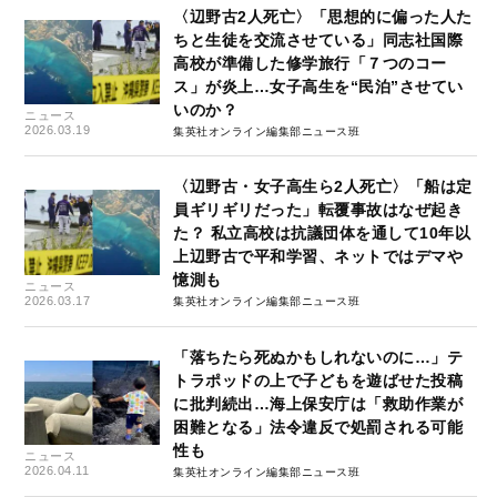
〈辺野古2人死亡〉「思想的に偏った人た
ちと生徒を交流させている」同志社国際
高校が準備した修学旅行「７つのコー
ス」が炎上…女子高生を“民泊”させてい
いのか？
ニュース
2026.03.19
集英社オンライン編集部ニュース班
〈辺野古・女子高生ら2人死亡〉「船は定
員ギリギリだった」転覆事故はなぜ起き
た？ 私立高校は抗議団体を通して10年以
上辺野古で平和学習、ネットではデマや
憶測も
ニュース
2026.03.17
集英社オンライン編集部ニュース班
「落ちたら死ぬかもしれないのに…」テ
トラポッドの上で子どもを遊ばせた投稿
に批判続出…海上保安庁は「救助作業が
困難となる」法令違反で処罰される可能
性も
ニュース
2026.04.11
集英社オンライン編集部ニュース班