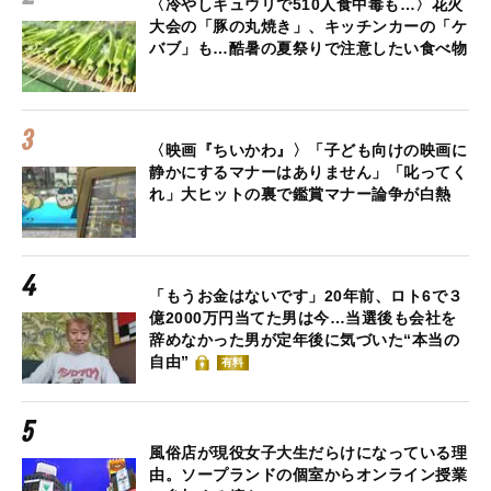
〈冷やしキュウリで510人食中毒も…〉花火
大会の「豚の丸焼き」、キッチンカーの「ケ
バブ」も…酷暑の夏祭りで注意したい食べ物
〈映画『ちいかわ』〉「子ども向けの映画に
静かにするマナーはありません」「叱ってく
れ」大ヒットの裏で鑑賞マナー論争が白熱
「もうお金はないです」20年前、ロト6で３
億2000万円当てた男は今…当選後も会社を
辞めなかった男が定年後に気づいた“本当の
自由”
有料
風俗店が現役女子大生だらけになっている理
由。ソープランドの個室からオンライン授業