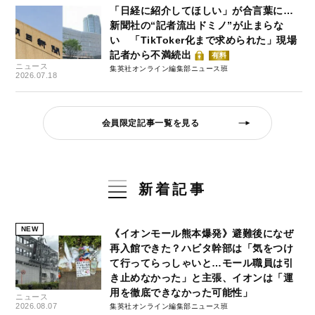
「日経に紹介してほしい」が合言葉に…
新聞社の“記者流出ドミノ”が止まらな
い 「TikToker化まで求められた」現場
記者から不満続出
有料
ニュース
集英社オンライン編集部ニュース班
2026.07.18
会員限定記事一覧を見る
新着記事
NEW
《イオンモール熊本爆発》避難後になぜ
再入館できた？ハビタ幹部は「気をつけ
て行ってらっしゃいと…モール職員は引
き止めなかった」と主張、イオンは「運
用を徹底できなかった可能性」
ニュース
2026.08.07
集英社オンライン編集部ニュース班