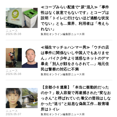
≪コープみらい配達で“尿”混入≫「事件
性はなく故意でもないです」とコープは
説明「トイレに行けないほど過酷な状況
でない」とも…業界、利用者は「考えら
れない」
ニュース
2026.05.08
集英社オンライン編集部ニュース班
≪福生マッチョハンマー男≫「ウチの店
は事件に関係ないし中国人でもありませ
ん」バイク少年より迷惑なネットのデマ
暴走「別人が顔をさらされて…」地元住
民は警察の対応に不満
ニュース
2026.05.08
集英社オンライン編集部ニュース班
【京都小６遺棄】「本当に衝動的だった
のか？」殺人容疑で再逮捕された“変なお
っさん”と呼ばれていた養父の普段はしな
かった“送り”と姑息な偽装工作…殺害場
所はトイレ
ニュース
2026.05.07
集英社オンライン編集部ニュース班