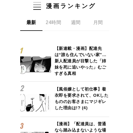
漫画ランキング
最新
24時間
週間
月間
【新連載・漫画】配達先
は“誰も住んでいない家”…
新人配達員が目撃した「姉
妹を死に追いやった」むご
すぎる真相
【風俗嬢として初仕事】着
衣即を要求されて、OKした
もののお客さまにマジギレ
した理由は!? (4)
【漫画】「配達員は、普通
なら踏み込まないような場