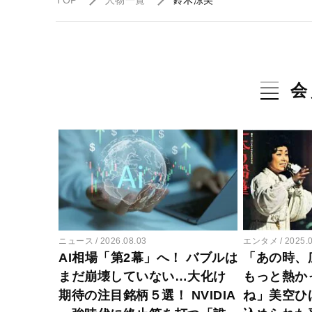
TOP
人物一覧
鈴木涼美
会
ニュース
2026.08.03
エンタメ
2025.
AI相場「第2幕」へ！ バブルは
「あの時、
まだ崩壊していない…大化け
もっと熱か
期待の注目銘柄５選！ NVIDIA
ね」美空ひ