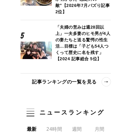
敵”【2026年7月バズり記事
2位】
「夫婦の営みは週28回以
上」一夫多妻のヒモ男が4人
の妻たちと送る驚愕の性生
活…目標は「子ども54人つ
くって歴史に名を残す」
【2024 記事総合 5位】
記事ランキングの一覧を見る
ニュースランキング
最新
24時間
週間
月間