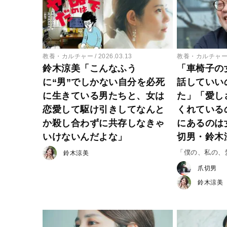
教養・カルチャー
2026.03.13
教養・カルチャ
鈴木涼美「こんなふう
「車椅子の
に“男”でしかない自分を必死
話していい
に生きている男たちと、女は
た」「愛し
恋愛して駆け引きしてなんと
くれている
か殺し合わずに共存しなきゃ
にあるのは
いけないんだよな」
切男・鈴木
「僕の、私の、
鈴木涼美
爪切男〈対談・
爪切男
鈴木涼美