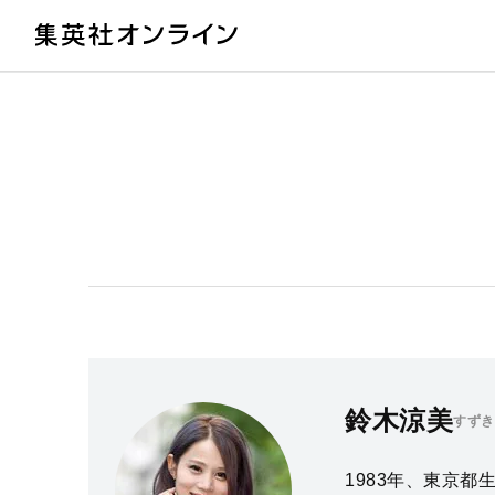
教
鈴木涼美
すずき
1983年、東京