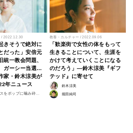
ー
2022.12.30
教養・カルチャー
2022.09.06
起きそうで絶対に
「歓楽街で女性の体をもって
とだった」安倍元
生きることについて、生涯を
旧統一教会問題、
かけて考えていくことになる
、ガーシー当選…
のだろう」―鈴木涼美『ギフ
作家・鈴木涼美が
テッド』に寄せて
22年ニュース
鈴木涼美
ースをポップに噛み砕
堀田純司