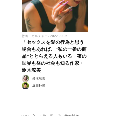
教養・カルチャー
2022.09.06
「セックスを愛の行為と思う
場合もあれば、“私の一番の商
品”ととらえる人もいる」夜の
世界も昼の社会も知る作家・
鈴木涼美
鈴木涼美
堀田純司