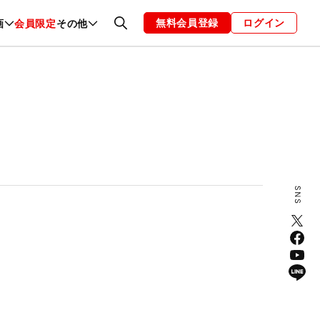
無料会員登録
ログイン
画
会員限定
その他
ファッション
恋愛・結婚
編集部
お知らせ