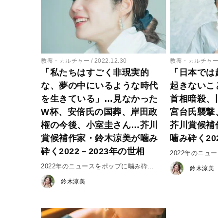
教養・カルチャー
2022.12.30
教養・カルチャ
「私たちはすごく非現実的
「日本では
な、夢の中にいるような時代
起きないこ
を生きている」…見なかった
首相暗殺、
W杯、安倍氏の国葬、岸田政
宮台氏襲撃
権の今後、小室圭さん…芥川
芥川賞候補
賞候補作家・鈴木涼美が噛み
噛み砕く20
砕く2022－2023年の世相
2022年のニュ
け！ ＃１
2022年のニュースをポップに噛み砕
鈴木涼美
け！ ＃２
鈴木涼美