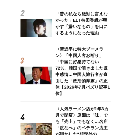
「昔の私なら絶対に言えな
かった」ELT持田香織が明
かす「嫌いなもの」を口に
するようになった理由
〈習近平に特大ブーメラ
ン〉「中国人客お断り」
「中国に好感持てない
72%」韓国で噴き出した反
中感情…中国人旅行者が直
面した「政治的摩擦」の正
体【2026年7月バズり記事1
位】
〈人気ラーメン店が1年3カ
月で閉店〉原因は「味」で
も「売上」でもなく…名店
「渡なべ」のベテラン店主
が明かした“想定外の