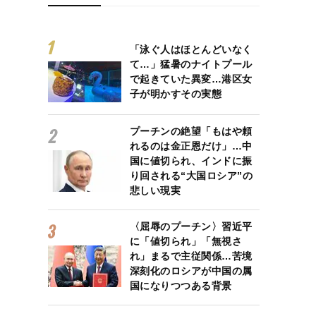
「泳ぐ人はほとんどいなく
て…」猛暑のナイトプール
で起きていた異変…港区女
子が明かすその実態
プーチンの絶望「もはや頼
れるのは金正恩だけ」…中
国に値切られ、インドに振
り回される“大国ロシア”の
悲しい現実
〈屈辱のプーチン〉習近平
に「値切られ」「無視さ
れ」まるで主従関係…苦境
深刻化のロシアが中国の属
国になりつつある背景