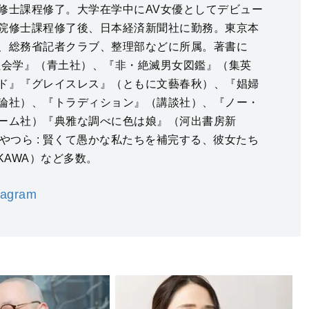
修士課程修了。大学在学中にAV女優としてデビュー
院修士課程修了後、日本経済新聞社に勤務。東京本
、総務省記者クラブ、整理部などに所属。著書に
社会学』（青土社）、『非・絶滅男女図鑑』（集英
ド』『グレイスレス』（ともに文藝春秋）、『娼婦
論社）、『トラディション』（講談社）、『ノー・
ーム社）『典雅な調べに色は娘』（河出書房新
やつら : 賢くて愚かな私たちを補完する、彼女たち
KAWA）など多数。
tagram