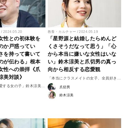
ー
2024.05.20
教養・カルチャー
2024.05.19
女性との初体験を
「星野源と結婚したらめんど
のか戸惑ってい
くさそうだなって思う」「心
さを持って書いて
から本当に嫌いな女性はいな
のが伝わる」根本
い」鈴木涼美と爪切男の真っ
女性への崇拝《爪
向から相反する恋愛観
涼美対談》
「本当にクラスメイトの女子、全員好きで
した？」鈴木涼美×爪切男〈対談・前編〉
愛する女の子」鈴木涼美×
爪切男
後編〉
鈴木涼美