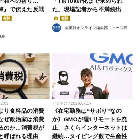
平和への祈り…
「TikToker化まで求められ
筆』で伝えた反戦
た」現場記者から不満続出
有料
有料
集英社オンライン編集部ニュース班
POP
02.03
ビジネス
2026.07.17
より食料品の消費
《在宅勤務は“サボり”なの
なぜ政治家は消費
か》GMOが週1リモートを廃
るのか…消費税が
止、さくらインターネットは
と呼ばれる理由
継続…タイピング数で生産性