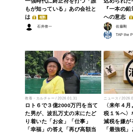
一強時代に終止符を打つ「誰
込められた
もが知っている」あの会社と
『一本の鉛
は
への意志
有料
石井僚一
佐藤剛
TAP the 
教養・カルチャー
2026.01.31
ニュース
2026.
ロト６で３億2000万円を当て
〈来年４月
た男が、波乱万丈の末にたど
税１％へ〉
り着いた「お金」「仕事」
減税を嫌が
「幸福」の答え「再び高額当
「最強税」