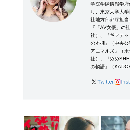
学院学際情報学府
し、東京大学大学
社地方部都庁担当
『「AV女優」の
社）、『ギフテッ
の本棚』（中央公
アニマルズ』（ホ
社）、『めめSHE
の物語』（KADO
Twitter
Ins