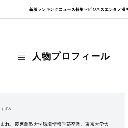
特集一覧を見る
漫画一覧を見る
新着
ランキング
ニュース
特集
ビジネス
エンタメ
漫
養・カルチャー
暮らし
スポーツ
ヘルスケア
美容
グルメ
人物プロフィール
 すずみ
都生まれ。慶應義塾大学環境情報学部卒業、東京大学大