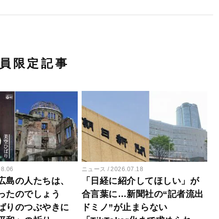
員限定記事
08.06
ニュース
2026.07.18
広島の人たちは、
「日経に紹介してほしい」が
ったのでしょう
合言葉に…新聞社の“記者流出
ばりのつぶやきに
ドミノ”が止まらない