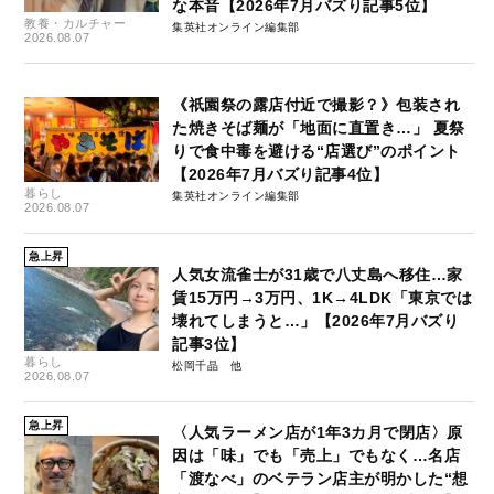
な本音【2026年7月バズり記事5位】
教養・カルチャー
集英社オンライン編集部
2026.08.07
《祇園祭の露店付近で撮影？》包装され
た焼きそば麺が「地面に直置き…」 夏祭
りで食中毒を避ける“店選び”のポイント
【2026年7月バズり記事4位】
暮らし
集英社オンライン編集部
2026.08.07
急上昇
人気女流雀士が31歳で八丈島へ移住…家
賃15万円→3万円、1K→4LDK「東京では
壊れてしまうと…」【2026年7月バズり
記事3位】
暮らし
松岡千晶
2026.08.07
急上昇
〈人気ラーメン店が1年3カ月で閉店〉原
因は「味」でも「売上」でもなく…名店
「渡なべ」のベテラン店主が明かした“想