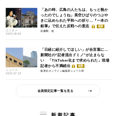
「あの時、広島の人たちは、もっと熱か
ったのでしょうね」美空ひばりのつぶや
きに込められた平和への祈り…『一本の
鉛筆』で伝えた反戦への意志
有料
エンタメ
佐藤剛
2025.08.06
「日経に紹介してほしい」が合言葉に…
新聞社の“記者流出ドミノ”が止まらな
い 「TikToker化まで求められた」現場
記者から不満続出
有料
ニュース
集英社オンライン編集部ニュース班
2026.07.18
会員限定記事一覧を見る
新着記事