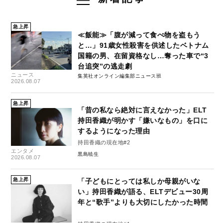
急上昇
≪飯能≫「腹が減って食べ物を盗もう
と…」91歳女性殺害を供述したベトナム
国籍の男、在留資格なし…奪った車で“3
台追突”の逃走劇
ニュース
集英社オンライン編集部ニュース班
2026.08.07
急上昇
「昔の私なら絶対に言えなかった」ELT
持田香織が明かす「嫌いなもの」を口に
するようになった理由
持田香織の現在地#2
エンタメ
黒島暁生
2026.08.07
急上昇
「子どもにとっては私しか母親がいな
い」持田香織が語る、ELTデビュー30周
年と“歌手”よりも大切にしたかった時間