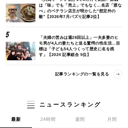
は「味」でも「売上」でもなく…名店「渡な
べ」のベテラン店主が明かした“想定外の
敵”【2026年7月バズり記事2位】
「夫婦の営みは週28回以上」一夫多妻のヒ
モ男が4人の妻たちと送る驚愕の性生活…目
標は「子ども54人つくって歴史に名を残
す」【2024 記事総合 5位】
記事ランキングの一覧を見る
ニュースランキング
最新
24時間
週間
月間