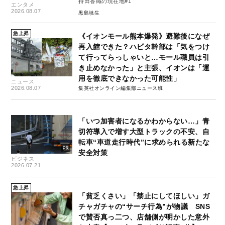
持田香織の現在地#1
エンタメ
2026.08.07
黒島暁生
急上昇
《イオンモール熊本爆発》避難後になぜ
再入館できた？ハビタ幹部は「気をつけ
て行ってらっしゃいと…モール職員は引
き止めなかった」と主張、イオンは「運
用を徹底できなかった可能性」
ニュース
2026.08.07
集英社オンライン編集部ニュース班
「いつ加害者になるかわからない…」青
切符導入で増す大型トラックの不安、自
転車“車道走行時代”に求められる新たな
安全対策
ビジネス
2026.07.21
急上昇
「貧乏くさい」「禁止にしてほしい」ガ
チャガチャの“サーチ行為”が物議 SNS
で賛否真っ二つ、店舗側が明かした意外