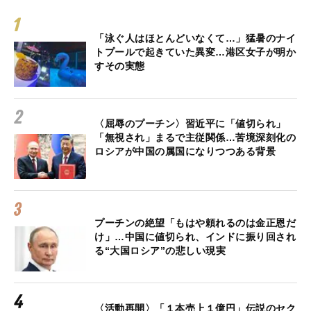
「泳ぐ人はほとんどいなくて…」猛暑のナイ
トプールで起きていた異変…港区女子が明か
すその実態
〈屈辱のプーチン〉習近平に「値切られ」
「無視され」まるで主従関係…苦境深刻化の
ロシアが中国の属国になりつつある背景
プーチンの絶望「もはや頼れるのは金正恩だ
け」…中国に値切られ、インドに振り回され
る“大国ロシア”の悲しい現実
〈活動再開〉「１本売上１億円」伝説のセク