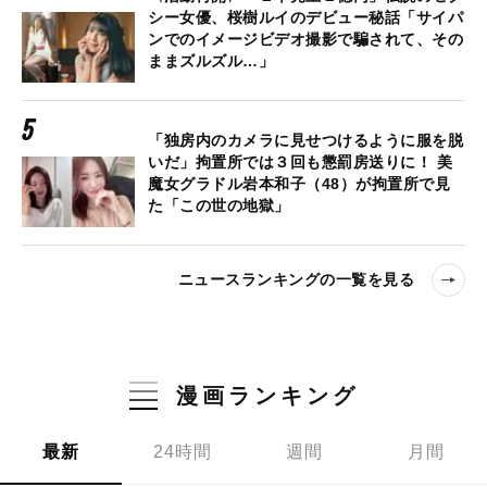
シー女優、桜樹ルイのデビュー秘話「サイパ
ンでのイメージビデオ撮影で騙されて、その
ままズルズル…」
「独房内のカメラに見せつけるように服を脱
いだ」拘置所では３回も懲罰房送りに！ 美
魔女グラドル岩本和子（48）が拘置所で見
た「この世の地獄」
ニュースランキングの一覧を見る
漫画ランキング
最新
24時間
週間
月間