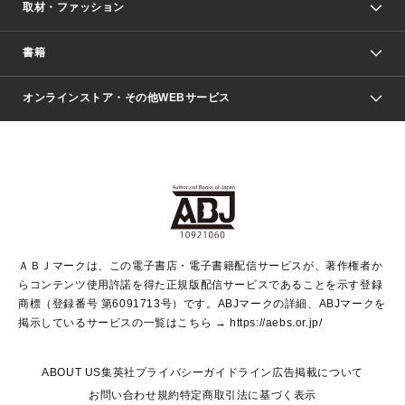
取材・ファッション
少年マンガ
週刊少年ジャンプ
書籍
ファッション・美容
青年マンガ
ジャンプSQ.
Seventeen
週刊ヤングジャンプ
オンラインストア・その他WEBサービス
文芸・文庫・総合
芸能・情報・スポーツ
少女マンガ
Vジャンプ
non-no Web
ヤングジャンプ定期購読デジタル
すばる
Myojo
オンラインストア
りぼん
学芸・ノンフィクション・新書
最強ジャンプ
女性マンガ
@BAILA
ヤンジャン＋
小説すばる
週プレNEWS
マーガレット
集英社OTOコンテンツ
集英社 学芸編集部
少年ジャンプ＋
その他WEBサービス
クッキー
ライトノベル・ノベライズ
MAQUIA ONLINE
となりのヤングジャンプ
集英社 文芸ステーション
週プレ グラジャパ！
別冊マーガレット
SHUEISHA MANGA-ART HERITAGE
集英社 ビジネス書
ゼブラック
ココハナ
SHUEISHA ADNAVI
SPUR.JP
集英社Webマガジン Cobalt
グランドジャンプ
web 集英社文庫
キッズ
web Sportiva
マンガMee
ジャンプキャラクターズストア
集英社新書
ジャンプルーキー！
月刊オフィスユー
ＡＢＪマークは、この電子書店・電子書籍配信サービスが、著作権者か
EDITOR'S LAB
LEE
集英社オレンジ文庫
ウルトラジャンプ
青春と読書
パラスポ＋！
らコンテンツ使用許諾を得た正規版配信サービスであることを示す登録
集英社みらい文庫
リマコミ＋
HAPPY PLUS STORE
集英社新書プラス
ジャンプTOON
商標（登録番号 第6091713号）です。ABJマークの詳細、ABJマークを
Marisol
シフォン文庫
アジア人物史
S-KIDS.LAND
マンガMeets
掲示しているサービスの一覧はこちら →
https://aebs.or.jp/
shueisha vox
よみタイ
S-MANGA
Web éclat
ダッシュエックス文庫
LEEマルシェ
kotoba
集英社ジャンプリミックス
ABOUT US
集英社プライバシーガイドライン
広告掲載について
T JAPAN:The New York Times Style Magazine
JUMP j BOOKS
お問い合わせ
規約
特定商取引法に基づく表示
SHOP Marisol
e!集英社
集英社コミック文庫