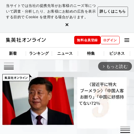
当サイトでは当社の提携先等がお客様のニーズ等につ
いて調査・分析したり、お客様にお勧めの広告を表示
詳しくはこちら
する目的で Cookie を使用する場合があります。
×
無料会員登録
ログイン
新着
ランキング
ニュース
特集
ビジネス
もっと読む
arrow_forward_ios