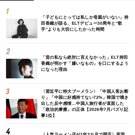
「子どもにとっては私しか母親がいない」持
田香織が語る、ELTデビュー30周年と“歌
手”よりも大切にしたかった時間
「昔の私なら絶対に言えなかった」ELT持田
香織が明かす「嫌いなもの」を口にするよう
になった理由
〈習近平に特大ブーメラン〉「中国人客お断
り」「中国に好感持てない72%」韓国で噴き
出した反中感情…中国人旅行者が直面した
「政治的摩擦」の正体【2026年7月バズり記
事1位】
〈人気ラーメン店が1年3カ月で閉店〉原因