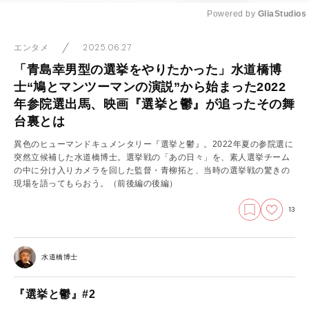
Powered by 
GliaStudios
Mute
2025.06.27
エンタメ
「青島幸男型の選挙をやりたかった」水道橋博
士“鳩とマンツーマンの演説”から始まった2022
年参院選出馬、映画『選挙と鬱』が追ったその舞
台裏とは
異色のヒューマンドキュメンタリー『選挙と鬱』。2022年夏の参院選に
突然立候補した水道橋博士。選挙戦の「あの日々」を、素人選挙チーム
の中に分け入りカメラを回した監督・青柳拓と、当時の選挙戦の驚きの
現場を語ってもらおう。
（前後編の後編）
13
水道橋博士
『選挙と鬱』#2