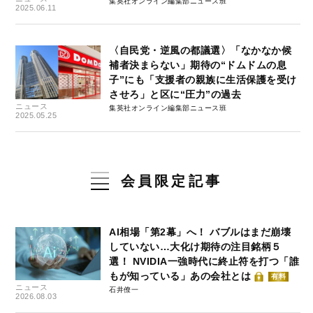
集英社オンライン編集部ニュース班
2025.06.11
〈自民党・逆風の都議選〉「なかなか候
補者決まらない」期待の“ドムドムの息
子”にも「支援者の親族に生活保護を受け
させろ」と区に“圧力”の過去
ニュース
集英社オンライン編集部ニュース班
2025.05.25
会員限定記事
AI相場「第2幕」へ！ バブルはまだ崩壊
していない…大化け期待の注目銘柄５
選！ NVIDIA一強時代に終止符を打つ「誰
もが知っている」あの会社とは
有料
ニュース
石井僚一
2026.08.03