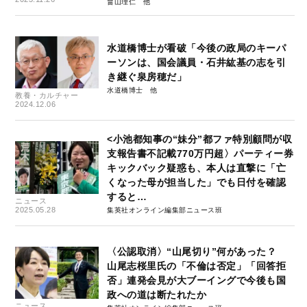
畠山理仁
水道橋博士が看破「今後の政局のキーパ
ーソンは、国会議員・石井紘基の志を引
き継ぐ泉房穂だ」
水道橋博士
教養・カルチャー
2024.12.06
<小池都知事の“妹分”都ファ特別顧問が収
支報告書不記載770万円超〉パーティー券
キックバック疑惑も、本人は直撃に「亡
くなった母が担当した」でも日付を確認
すると…
ニュース
2025.05.28
集英社オンライン編集部ニュース班
〈公認取消〉“山尾切り”何があった？
山尾志桜里氏の「不倫は否定」「回答拒
否」連発会見が大ブーイングで今後も国
政への道は断たれたか
ニュース