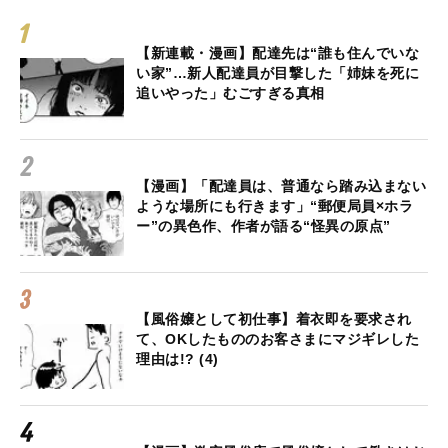
【新連載・漫画】配達先は“誰も住んでいな
い家”…新人配達員が目撃した「姉妹を死に
追いやった」むごすぎる真相
【漫画】「配達員は、普通なら踏み込まない
ような場所にも行きます」“郵便局員×ホラ
ー”の異色作、作者が語る“怪異の原点”
【風俗嬢として初仕事】着衣即を要求され
て、OKしたもののお客さまにマジギレした
理由は!? (4)