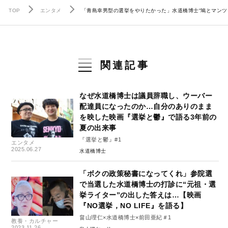
TOP
エンタメ
「青島幸男型の選挙をやりたかった」水道橋博士“鳩とマンツ
関連記事
なぜ水道橋博士は議員辞職し、ウーバー
配達員になったのか…自分のありのまま
を映した映画『選挙と鬱』で語る3年前の
夏の出来事
『選挙と鬱』#1
エンタメ
2025.06.27
水道橋博士
「ボクの政策秘書になってくれ」参院選
で当選した水道橋博士の打診に“元祖・選
挙ライター”の出した答えは…【映画
『NO選挙，NO LIFE』を語る】
畠山理仁×水道橋博士×前田亜紀＃1
教養・カルチャー
2023.11.26