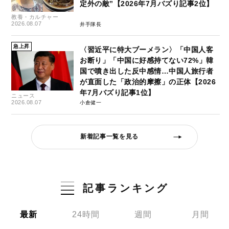
定外の敵”【2026年7月バズり記事2位】
教養・カルチャー
2026.08.07
井手隊長
急上昇
〈習近平に特大ブーメラン〉「中国人客
お断り」「中国に好感持てない72%」韓
国で噴き出した反中感情…中国人旅行者
が直面した「政治的摩擦」の正体【2026
年7月バズり記事1位】
ニュース
2026.08.07
小倉健一
新着記事一覧を見る
記事ランキング
最新
24時間
週間
月間