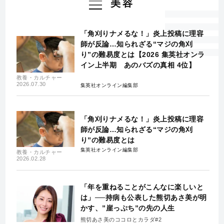
美容
「角刈りナメるな！」炎上投稿に理容
師が反論…知られざる“マジの角刈
り”の難易度とは【2026 集英社オンラ
イン上半期 あのバズの真相 4位】
教養・カルチャー
2026.07.30
集英社オンライン編集部
「角刈りナメるな！」炎上投稿に理容
師が反論…知られざる“マジの角刈
り”の難易度とは
集英社オンライン編集部
教養・カルチャー
2026.02.28
「年を重ねることがこんなに楽しいと
は」──持病も公表した熊切あさ美が明
かす、”崖っぷち”の先の人生
熊切あさ美のココロとカラダ#2