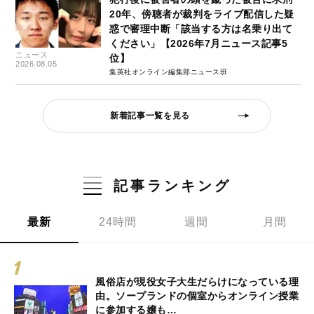
20年、傍聴者が裁判をライブ配信した疑
惑で審理中断「該当する方は名乗り出て
ください」【2026年7月ニュース記事5
ニュース
位】
2026.08.05
集英社オンライン編集部ニュース班
新着記事一覧を見る
記事ランキング
最新
24時間
週間
月間
風俗店が現役女子大生だらけになっている理
由。ソープランドの個室からオンライン授業
に参加する嬢も…