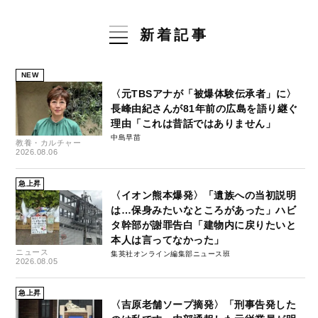
新着記事
NEW
〈元TBSアナが「被爆体験伝承者」に〉
長峰由紀さんが81年前の広島を語り継ぐ
理由「これは昔話ではありません」
中島早苗
教養・カルチャー
2026.08.06
急上昇
〈イオン熊本爆発〉「遺族への当初説明
は…保身みたいなところがあった」ハビ
タ幹部が謝罪告白「建物内に戻りたいと
本人は言ってなかった」
ニュース
集英社オンライン編集部ニュース班
2026.08.05
急上昇
〈吉原老舗ソープ摘発〉「刑事告発した