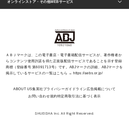
Seventeen
週刊ヤングジャンプ
オンラインストア・その他WEBサービス
文芸・文庫・総合
芸能・情報・スポーツ
少女マンガ
Vジャンプ
non-no Web
ヤングジャンプ定期購読デジタル
すばる
Myojo
オンラインストア
りぼん
学芸・ノンフィクション・新書
最強ジャンプ
女性マンガ
@BAILA
ヤンジャン＋
小説すばる
週プレNEWS
マーガレット
集英社OTOコンテンツ
集英社 学芸編集部
少年ジャンプ＋
その他WEBサービス
クッキー
ライトノベル・ノベライズ
MAQUIA ONLINE
となりのヤングジャンプ
集英社 文芸ステーション
週プレ グラジャパ！
別冊マーガレット
SHUEISHA MANGA-ART HERITAGE
集英社 ビジネス書
ゼブラック
ココハナ
SHUEISHA ADNAVI
SPUR.JP
集英社Webマガジン Cobalt
グランドジャンプ
web 集英社文庫
キッズ
web Sportiva
マンガMee
ジャンプキャラクターズストア
集英社新書
ジャンプルーキー！
月刊オフィスユー
ＡＢＪマークは、この電子書店・電子書籍配信サービスが、著作権者か
EDITOR'S LAB
LEE
集英社オレンジ文庫
ウルトラジャンプ
青春と読書
パラスポ＋！
らコンテンツ使用許諾を得た正規版配信サービスであることを示す登録
集英社みらい文庫
リマコミ＋
HAPPY PLUS STORE
集英社新書プラス
ジャンプTOON
商標（登録番号 第6091713号）です。ABJマークの詳細、ABJマークを
Marisol
シフォン文庫
アジア人物史
S-KIDS.LAND
マンガMeets
掲示しているサービスの一覧はこちら →
https://aebs.or.jp/
shueisha vox
よみタイ
S-MANGA
Web éclat
ダッシュエックス文庫
LEEマルシェ
kotoba
集英社ジャンプリミックス
ABOUT US
集英社プライバシーガイドライン
広告掲載について
T JAPAN:The New York Times Style Magazine
JUMP j BOOKS
お問い合わせ
規約
特定商取引法に基づく表示
SHOP Marisol
e!集英社
集英社コミック文庫
集英社女性誌ポータル
éclat premium
imidas
MEN'S NON-NO WEB
SHUEISHA Inc. All Right Reserved.
mirabella
UOMO