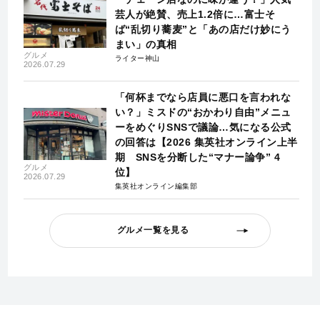
芸人が絶賛、売上1.2倍に…富士そ
ば“乱切り蕎麦”と「あの店だけ妙にう
まい」の真相
グルメ
ライター神山
2026.07.29
「何杯までなら店員に悪口を言われな
い？」ミスドの“おかわり自由”メニュ
ーをめぐりSNSで議論…気になる公式
の回答は【2026 集英社オンライン上半
期 SNSを分断した“マナー論争” 4
グルメ
位】
2026.07.29
集英社オンライン編集部
グルメ一覧を見る