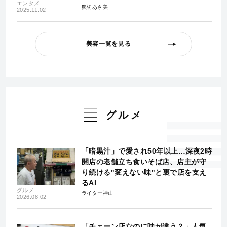
エンタメ
熊切あさ美
2025.11.02
美容一覧を見る
グルメ
「暗黒汁」で愛され50年以上…深夜2時
開店の老舗立ち食いそば店、店主が守
り続ける"変えない味"と裏で店を支え
るAI
グルメ
ライター神山
2026.08.02
「チェーン店なのに味が違う？」人気