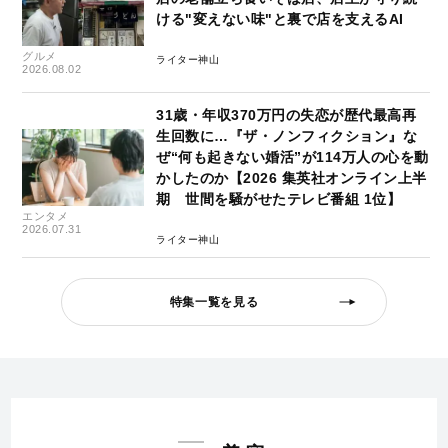
ける"変えない味"と裏で店を支えるAI
グルメ
ライター神山
2026.08.02
31歳・年収370万円の失恋が歴代最高再
生回数に…『ザ・ノンフィクション』な
ぜ“何も起きない婚活”が114万人の心を動
かしたのか【2026 集英社オンライン上半
期 世間を騒がせたテレビ番組 1位】
エンタメ
2026.07.31
ライター神山
特集一覧を見る