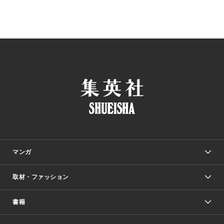
マンガ
取材・ファッション
少年マンガ
週刊少年ジャンプ
書籍
ファッション・美容
青年マンガ
ジャンプSQ.