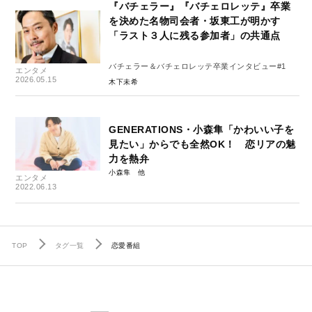
『バチェラー』『バチェロレッテ』卒業
を決めた名物司会者・坂東工が明かす
「ラスト３人に残る参加者」の共通点
バチェラー＆バチェロレッテ卒業インタビュー#1
エンタメ
2026.05.15
木下未希
GENERATIONS・小森隼「かわいい子を
見たい」からでも全然OK！ 恋リアの魅
力を熱弁
小森隼
エンタメ
2022.06.13
TOP
タグ一覧
恋愛番組