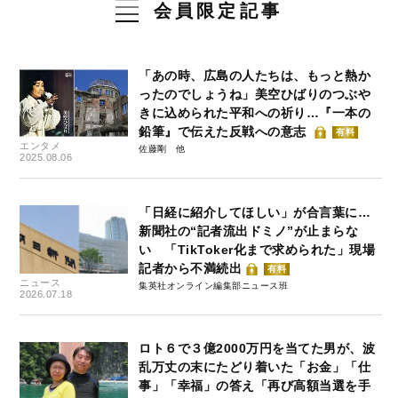
会員限定記事
「あの時、広島の人たちは、もっと熱か
ったのでしょうね」美空ひばりのつぶや
きに込められた平和への祈り…『一本の
鉛筆』で伝えた反戦への意志
有料
エンタメ
佐藤剛
2025.08.06
「日経に紹介してほしい」が合言葉に…
新聞社の“記者流出ドミノ”が止まらな
い 「TikToker化まで求められた」現場
記者から不満続出
有料
ニュース
集英社オンライン編集部ニュース班
2026.07.18
ロト６で３億2000万円を当てた男が、波
乱万丈の末にたどり着いた「お金」「仕
事」「幸福」の答え「再び高額当選を手