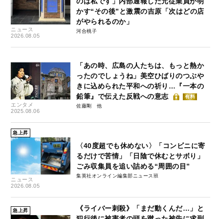
のは私です」内部通報した元従業員が明
かす“その後”と激震の吉原「次はどの店
がやられるのか」
ニュース
河合桃子
2026.08.05
「あの時、広島の人たちは、もっと熱か
ったのでしょうね」美空ひばりのつぶや
きに込められた平和への祈り…『一本の
鉛筆』で伝えた反戦への意志
有料
エンタメ
佐藤剛
2025.08.06
急上昇
〈40度超でも休めない〉「コンビニに寄
るだけで苦情」「日陰で休むとサボり」
ごみ収集員を追い詰める“周囲の目”
集英社オンライン編集部ニュース班
ニュース
2026.08.05
《ライバー刺殺》「まだ動くんだ…」と
急上昇
犯行後に被害者の頭を蹴った被告に求刑