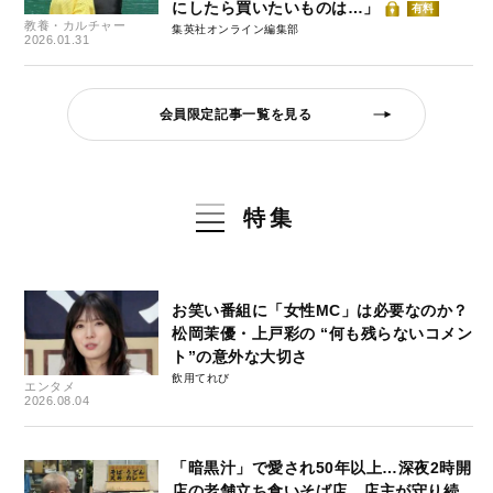
にしたら買いたいものは…」
有料
教養・カルチャー
集英社オンライン編集部
2026.01.31
会員限定記事一覧を見る
特集
お笑い番組に「女性MC」は必要なのか？
松岡茉優・上戸彩の “何も残らないコメン
ト”の意外な大切さ
飲用てれび
エンタメ
2026.08.04
「暗黒汁」で愛され50年以上…深夜2時開
店の老舗立ち食いそば店、店主が守り続