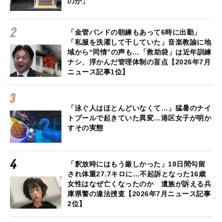
のか」
「金管バンドの朝練もあって6時に出勤」
「私服を洗濯して干していた」音楽教諭に地
域から“同情”の声も…「救助袋」は近年訓練
ナシ、浮かんだ管理体制の盲点【2026年7月
ニュース記事1位】
「泳ぐ人はほとんどいなくて…」猛暑のナイ
トプールで起きていた異変…港区女子が明か
すその実態
「釈放時にはもう厳しかった」18日間勾留
され体重27.7キロに…不起訴となった16歳
女性はなぜ亡くなったのか 遺族が訴える兵
庫県警の違法捜査【2026年7月ニュース記事
2位】