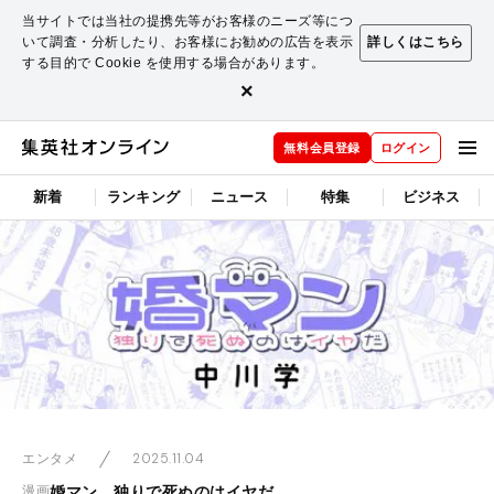
当サイトでは当社の提携先等がお客様のニーズ等につ
いて調査・分析したり、お客様にお勧めの広告を表示
詳しくはこちら
する目的で Cookie を使用する場合があります。
×
無料会員登録
ログイン
新着
ランキング
ニュース
特集
ビジネス
2025.11.04
エンタメ
婚マン 独りで死ぬのはイヤだ
漫画