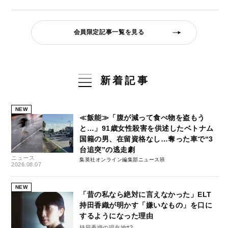
会員限定記事一覧を見る
新着記事
NEW
≪飯能≫「腹が減って食べ物を盗もう
と…」91歳女性殺害を供述したベトナム
国籍の男、在留資格なし…奪った車で“3
台追突”の逃走劇
ニュース
集英社オンライン編集部ニュース班
2026.08.07
NEW
「昔の私なら絶対に言えなかった」ELT
持田香織が明かす「嫌いなもの」を口に
するようになった理由
持田香織の現在地#2