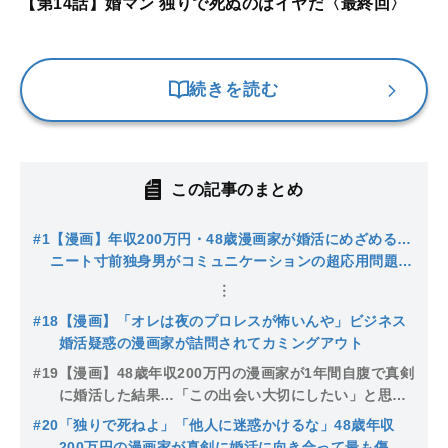
【第14話】婚マン 独りで死ぬのはイヤだ〈最終回〉
続きを読む
この記事のまとめ
#1
【漫画】年収200万円・48歳漫画家が婚活にめざめる…
ニート寸前独身男がコミュニケーションの超応用問題に
取り組むことを決意した切実な理由
#18
【漫画】「オレは夜のプロレスが怖いんや」ビジネス
婚活疑惑の漫画家が詰問されてカミングアウト
#19
【漫画】48歳年収200万円の漫画家が1年間自腹で真剣
に婚活した結果…「この出会い大切にしたい」と思っ
た女性たちとの壮絶なやりとりの末に手に入れたもの
#20
「独りで死ねよ」「他人に迷惑かけるな」48歳年収
200万円の漫画家が真剣に婚活に向き合って最も傷つ