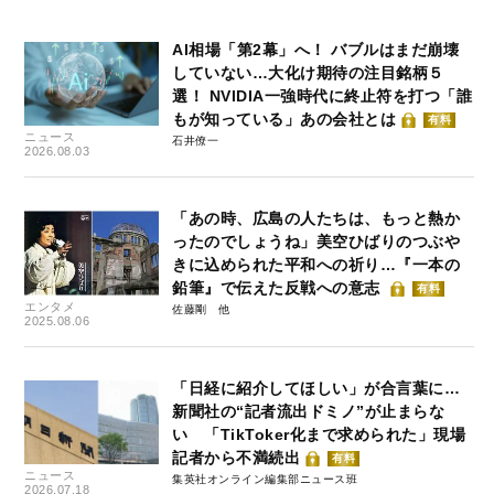
AI相場「第2幕」へ！ バブルはまだ崩壊
していない…大化け期待の注目銘柄５
選！ NVIDIA一強時代に終止符を打つ「誰
もが知っている」あの会社とは
有料
ニュース
石井僚一
2026.08.03
「あの時、広島の人たちは、もっと熱か
ったのでしょうね」美空ひばりのつぶや
きに込められた平和への祈り…『一本の
鉛筆』で伝えた反戦への意志
有料
エンタメ
佐藤剛
2025.08.06
「日経に紹介してほしい」が合言葉に…
新聞社の“記者流出ドミノ”が止まらな
い 「TikToker化まで求められた」現場
記者から不満続出
有料
ニュース
集英社オンライン編集部ニュース班
2026.07.18