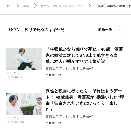
TOP
漫画
婚マン 独りで死ぬのはイヤだ
【漫画】48歳年収200
婚マン 独りで死ぬのはイヤだ
漫画一覧
「年収低いなら独りで死ね」48歳・漫画
家の婚活に対してSNS上で酷すぎる言
葉…本人が明かすリアル婚活記
告白してフラれた相手と再会#3
エンタメ
中川学
2026.03.01
異性と映画に行ったら、それはもうデー
ト？ 48歳独身・漫画家が“勘違いした”理
由「告白されたときはびっくりしまし
た」
告白してフラれた相手と再会#2
エンタメ
2026.02.28
中川学