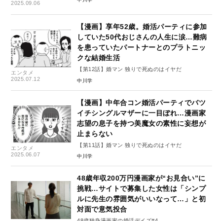
2025.09.06
【漫画】享年52歳。婚活パーティに参加
していた50代おじさんの人生に涙…難病
を患っていたパートナーとのプラトニッ
クな結婚生活
【第12話】婚マン 独りで死ぬのはイヤだ
エンタメ
2025.07.12
中川学
【漫画】中年合コン婚活パーティでバツ
イチシングルマザーに一目ぼれ…漫画家
志望の息子を持つ美魔女の素性に妄想が
止まらない
【第11話】婚マン 独りで死ぬのはイヤだ
エンタメ
2025.06.07
中川学
48歳年収200万円漫画家が“お見合い”に
挑戦…サイトで募集した女性は「シンプ
ルに先生の雰囲気がいいなって…」と初
対面で意気投合
48歳独身漫画家の婚活デイズ#4