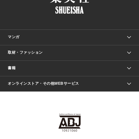
マンガ
取材・ファッション
少年マンガ
週刊少年ジャンプ
書籍
ファッション・美容
青年マンガ
ジャンプSQ.
Seventeen
週刊ヤングジャンプ
オンラインストア・その他WEBサービス
文芸・文庫・総合
芸能・情報・スポーツ
少女マンガ
Vジャンプ
non-no Web
ヤングジャンプ定期購読デジタル
すばる
Myojo
オンラインストア
りぼん
学芸・ノンフィクション・新書
最強ジャンプ
女性マンガ
@BAILA
ヤンジャン＋
小説すばる
週プレNEWS
マーガレット
集英社OTOコンテンツ
集英社 学芸編集部
少年ジャンプ＋
その他WEBサービス
クッキー
ライトノベル・ノベライズ
MAQUIA ONLINE
となりのヤングジャンプ
集英社 文芸ステーション
週プレ グラジャパ！
別冊マーガレット
SHUEISHA MANGA-ART HERITAGE
集英社 ビジネス書
ゼブラック
ココハナ
SHUEISHA ADNAVI
SPUR.JP
集英社Webマガジン Cobalt
グランドジャンプ
web 集英社文庫
キッズ
web Sportiva
マンガMee
ジャンプキャラクターズストア
集英社新書