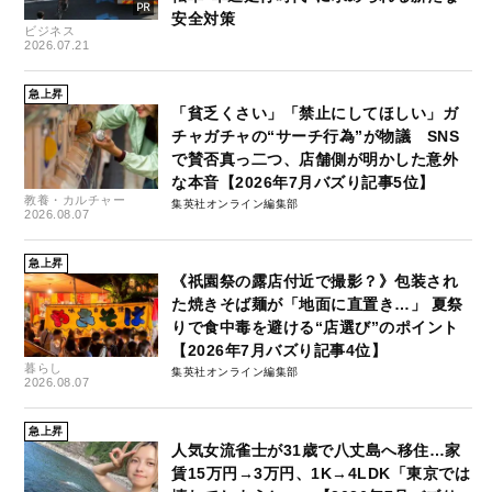
安全対策
ビジネス
2026.07.21
急上昇
「貧乏くさい」「禁止にしてほしい」ガ
チャガチャの“サーチ行為”が物議 SNS
で賛否真っ二つ、店舗側が明かした意外
な本音【2026年7月バズり記事5位】
教養・カルチャー
集英社オンライン編集部
2026.08.07
急上昇
《祇園祭の露店付近で撮影？》包装され
た焼きそば麺が「地面に直置き…」 夏祭
りで食中毒を避ける“店選び”のポイント
【2026年7月バズり記事4位】
暮らし
集英社オンライン編集部
2026.08.07
急上昇
人気女流雀士が31歳で八丈島へ移住…家
賃15万円→3万円、1K→4LDK「東京では