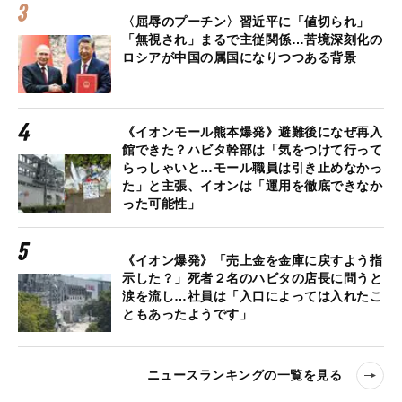
〈屈辱のプーチン〉習近平に「値切られ」
「無視され」まるで主従関係…苦境深刻化の
ロシアが中国の属国になりつつある背景
《イオンモール熊本爆発》避難後になぜ再入
館できた？ハビタ幹部は「気をつけて行って
らっしゃいと…モール職員は引き止めなかっ
た」と主張、イオンは「運用を徹底できなか
った可能性」
《イオン爆発》「売上金を金庫に戻すよう指
示した？」死者２名のハビタの店長に問うと
涙を流し…社員は「入口によっては入れたこ
ともあったようです」
ニュースランキングの一覧を見る