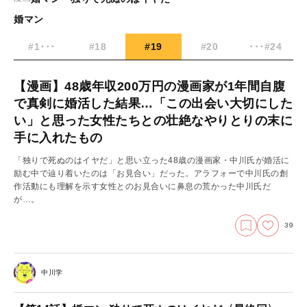
婚マン
#1･･･
#18
#19
#20
･･･#24
【漫画】48歳年収200万円の漫画家が1年間自腹
で真剣に婚活した結果…「この出会い大切にした
い」と思った女性たちとの壮絶なやりとりの末に
手に入れたもの
「独りで死ぬのはイヤだ」と思い立った48歳の漫画家・中川氏が婚活に
励む中で辿り着いたのは「お見合い」だった。アラフォーで中川氏の創
作活動にも理解を示す女性とのお見合いに鼻息の荒かった中川氏だ
が…。
39
中川学