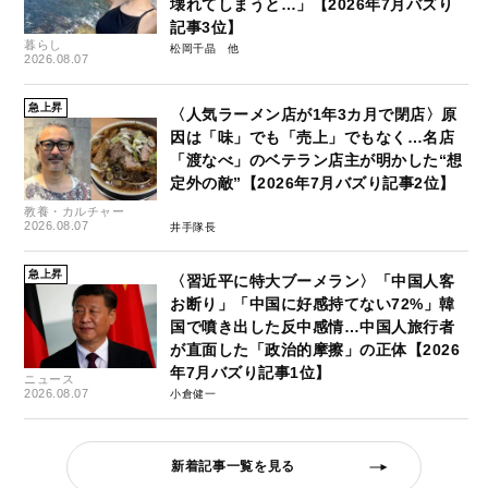
壊れてしまうと…」【2026年7月バズり
記事3位】
暮らし
松岡千晶
2026.08.07
急上昇
〈人気ラーメン店が1年3カ月で閉店〉原
因は「味」でも「売上」でもなく…名店
「渡なべ」のベテラン店主が明かした“想
定外の敵”【2026年7月バズり記事2位】
教養・カルチャー
2026.08.07
井手隊長
急上昇
〈習近平に特大ブーメラン〉「中国人客
お断り」「中国に好感持てない72%」韓
国で噴き出した反中感情…中国人旅行者
が直面した「政治的摩擦」の正体【2026
年7月バズり記事1位】
ニュース
2026.08.07
小倉健一
新着記事一覧を見る