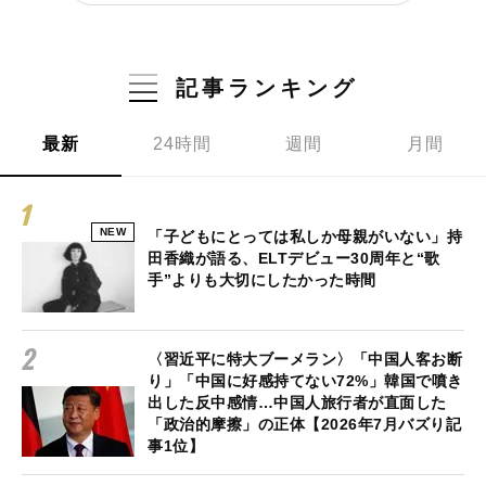
記事ランキング
最新
24時間
週間
月間
NEW
「子どもにとっては私しか母親がいない」持
田香織が語る、ELTデビュー30周年と“歌
手”よりも大切にしたかった時間
〈習近平に特大ブーメラン〉「中国人客お断
り」「中国に好感持てない72%」韓国で噴き
出した反中感情…中国人旅行者が直面した
「政治的摩擦」の正体【2026年7月バズり記
事1位】