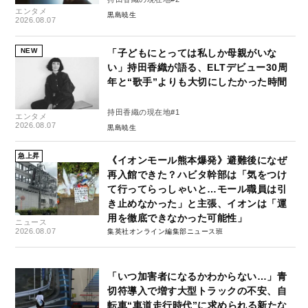
エンタメ
黒島暁生
2026.08.07
NEW
「子どもにとっては私しか母親がいな
い」持田香織が語る、ELTデビュー30周
年と“歌手”よりも大切にしたかった時間
持田香織の現在地#1
エンタメ
2026.08.07
黒島暁生
急上昇
《イオンモール熊本爆発》避難後になぜ
再入館できた？ハビタ幹部は「気をつけ
て行ってらっしゃいと…モール職員は引
き止めなかった」と主張、イオンは「運
用を徹底できなかった可能性」
ニュース
2026.08.07
集英社オンライン編集部ニュース班
「いつ加害者になるかわからない…」青
切符導入で増す大型トラックの不安、自
転車“車道走行時代”に求められる新たな