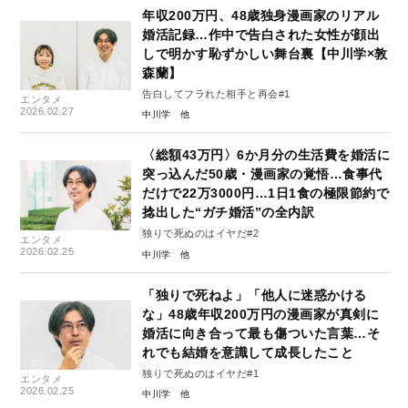
年収200万円、48歳独身漫画家のリアル
婚活記録…作中で告白された女性が顔出
しで明かす恥ずかしい舞台裏【中川学×敦
森蘭】
告白してフラれた相手と再会#1
エンタメ
2026.02.27
中川学
〈総額43万円〉6か月分の生活費を婚活に
突っ込んだ50歳・漫画家の覚悟…食事代
だけで22万3000円…1日1食の極限節約で
捻出した“ガチ婚活”の全内訳
独りで死ぬのはイヤだ#2
エンタメ
2026.02.25
中川学
「独りで死ねよ」「他人に迷惑かける
な」48歳年収200万円の漫画家が真剣に
婚活に向き合って最も傷ついた言葉…そ
れでも結婚を意識して成長したこと
独りで死ぬのはイヤだ#1
エンタメ
2026.02.25
中川学