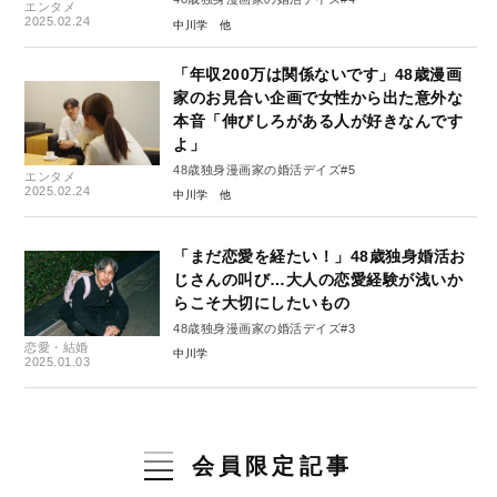
エンタメ
2025.02.24
中川学
「年収200万は関係ないです」48歳漫画
家のお見合い企画で女性から出た意外な
本音「伸びしろがある人が好きなんです
よ」
48歳独身漫画家の婚活デイズ#5
エンタメ
2025.02.24
中川学
「まだ恋愛を経たい！」48歳独身婚活お
じさんの叫び…大人の恋愛経験が浅いか
らこそ大切にしたいもの
48歳独身漫画家の婚活デイズ#3
恋愛・結婚
中川学
2025.01.03
会員限定記事