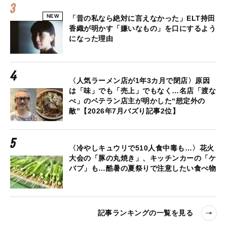
NEW
「昔の私なら絶対に言えなかった」ELT持田
香織が明かす「嫌いなもの」を口にするよう
になった理由
〈人気ラーメン店が1年3カ月で閉店〉原因
は「味」でも「売上」でもなく…名店「渡な
べ」のベテラン店主が明かした“想定外の
敵”【2026年7月バズり記事2位】
〈冷やしキュウリで510人食中毒も…〉花火
大会の「豚の丸焼き」、キッチンカーの「ケ
バブ」も…酷暑の夏祭りで注意したい食べ物
記事ランキングの一覧を見る