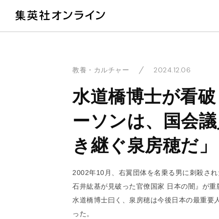
教
2024.12.06
教養・カルチャー
水道橋博士が看破
ーソンは、国会議
き継ぐ泉房穂だ」
2002年10月、右翼団体を名乗る男に刺殺
石井紘基が見破った官僚国家 日本の闇』が重
水道橋博士曰く、泉房穂は今後日本の最重要
った。