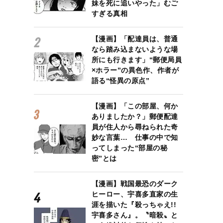
妹を死に追いやった」むご
すぎる真相
【漫画】「配達員は、普通
なら踏み込まないような場
所にも行きます」“郵便局員
×ホラー”の異色作、作者が
語る“怪異の原点”
【漫画】「この部屋、何か
ありましたか？」郵便配達
員が住人から尋ねられた奇
妙な言葉… 仕事の中で知
ってしまった“部屋の秘
密”とは
【漫画】戦国最恐のダーク
ヒーロー、宇喜多直家の生
涯を描いた『殺っちゃえ!!
宇喜多さん』。〝暗殺〟と