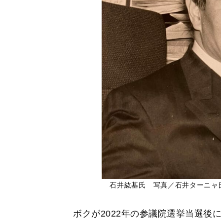
石井紘基氏 写真／石井ターニャ
ボクが2022年の参議院選挙当選後