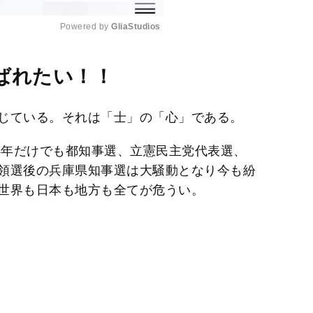
Powered by 
GliaStudios
M
ばれたい！！
u
t
じている。それは「士」の「心」である。
e
4年だけでも都知事選、立憲民主党代表選、
領選後の兵庫県知事選は大騒動となり今も紛
世界も日本も地方も全てが危うい。