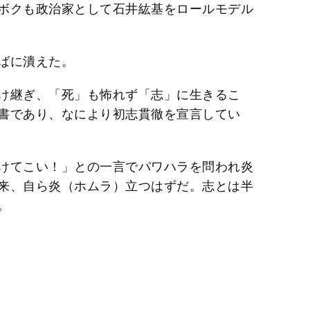
ボクも政治家として石井紘基をロールモデル
ばに潰えた。
け継ぎ、「死」も怖れず「志」に生きるこ
書であり、なにより初志貫徹を宣言してい
けてこい！」との一言でパワハラを問われ炎
来、自ら炎（ホムラ）立つはずだ。志とは半
。