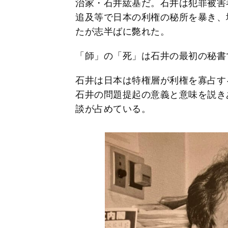
治家・石井紘基だ。石井は犯罪被害
追及等で日本の利権の秘所を暴き、
たが志半ばに斃れた。
「師」の「死」は石井の最初の秘書
石井は日本は特権層が利権を寡占す
石井の問題提起の意義と意味を説き
談が占めている。