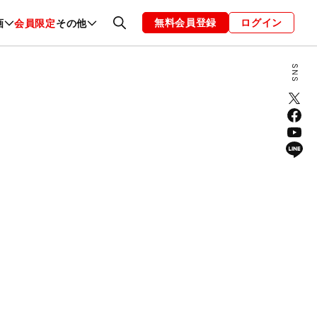
無料会員登録
ログイン
画
会員限定
その他
ファッション
恋愛・結婚
編集部
お知らせ