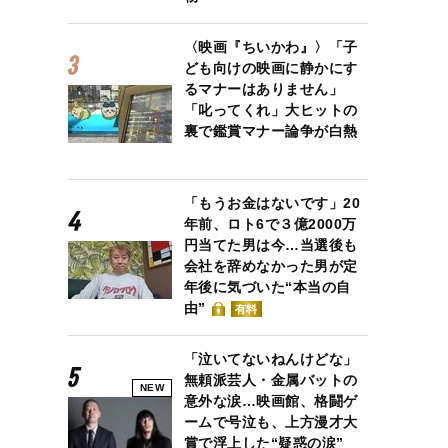
〈映画『ちいかわ』〉「子
ども向けの映画に静かにす
るマナーはありません」
「叱ってくれ」大ヒットの
裏で鑑賞マナー論争が白熱
「もうお金はないです」20
年前、ロト6で３億2000万
円当てた男は今…当選後も
会社を辞めなかった男が定
年後に気づいた“本当の自
由”
有料
「泣いてないねんけどな」
無頼派芸人・金属バットの
NEW
意外な涙…映画館、格闘ゲ
ームで号泣も、上方漫才大
賞で浮上した“疑惑の涙”