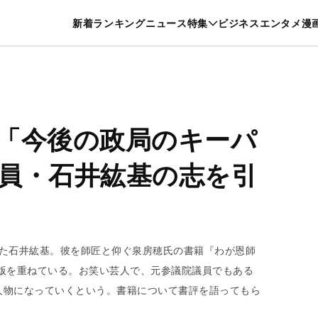
特集一覧を見る
漫画一覧を見る
新着
ランキング
ニュース
特集
ビジネス
エンタメ
漫
養・カルチャー
暮らし
スポーツ
ヘルスケア
美容
グルメ
「今後の政局のキーパ
員・石井紘基の志を引
された石井紘基。彼を師匠と仰ぐ泉房穂氏の書籍『わが恩師
版を重ねている。お笑い芸人で、元参議院議員でもある
人物になっていくという。書籍について書評を語ってもら