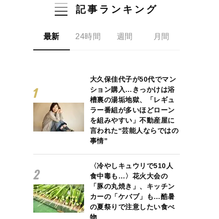
記事ランキング
最新
24時間
週間
月間
大久保佳代子が50代でマン
ション購入…きっかけは浴
槽裏の湯垢地獄、「レギュ
ラー番組が多いほどローン
を組みやすい」不動産屋に
言われた“芸能人ならではの
事情”
〈冷やしキュウリで510人
食中毒も…〉花火大会の
「豚の丸焼き」、キッチン
カーの「ケバブ」も…酷暑
の夏祭りで注意したい食べ
物