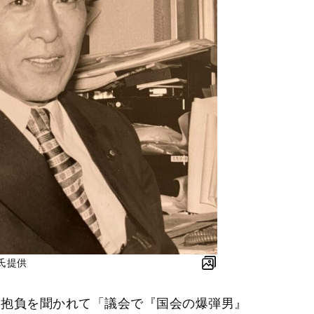
氏提供
に抱負を聞かれて「議会で『国会の爆弾男』