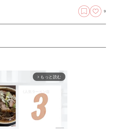
9
もっと読む
arrow_forward_ios