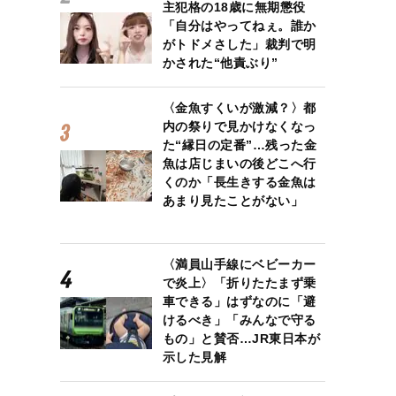
主犯格の18歳に無期懲役
「自分はやってねぇ。誰か
がトドメさした」裁判で明
かされた“他責ぶり”
〈金魚すくいが激減？〉都
内の祭りで見かけなくなっ
た“縁日の定番”…残った金
魚は店じまいの後どこへ行
くのか「長生きする金魚は
あまり見たことがない」
〈満員山手線にベビーカー
で炎上〉「折りたたまず乗
車できる」はずなのに「避
けるべき」「みんなで守る
もの」と賛否…JR東日本が
示した見解