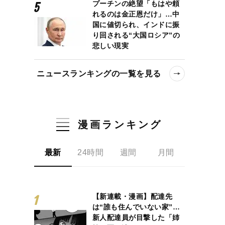
プーチンの絶望「もはや頼
れるのは金正恩だけ」…中
国に値切られ、インドに振
り回される“大国ロシア”の
悲しい現実
ニュースランキングの一覧を見る
漫画ランキング
最新
24時間
週間
月間
【新連載・漫画】配達先
は“誰も住んでいない家”…
新人配達員が目撃した「姉